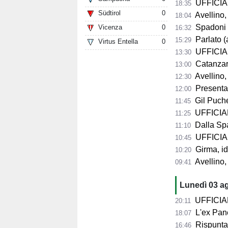
UFFICIALE
18:35
Südtirol
0
Avellino, 
18:04
Spadoni d
Vicenza
0
16:32
Parlato (
15:29
Virtus Entella
0
UFFICIAL
13:30
Catanzaro,
13:00
Avellino,
12:30
Presentazio
12:00
Gil Puche
11:45
UFFICIALE
11:25
Dalla Spag
11:10
UFFICIALE
10:45
Girma, id
10:20
Avellino,
09:41
Lunedì 03 a
UFFICIALE 
20:11
L'ex Pane
18:07
Rispunta 
16:46