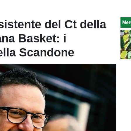
stente del Ct della
Mer
ana Basket: i
ella Scandone