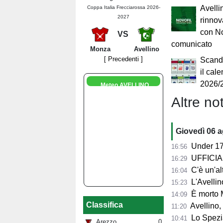
Avelli
Coppa Italia Frecciarossa 2026-
2027
rinnov
con Nov
VS
comunicato
Monza
Avellino
[ Precedenti ]
Scando
il cal
2026/
Meteo AVELLINO
Altre not
Giovedì 06 
Under 17
16:56
UFFICIALE
16:29
C'è un'alt
16:04
L'Avellino
15:23
È morto 
14:09
Classifica
Avellino,
11:20
Lo Spezia
10:41
Arezzo
0