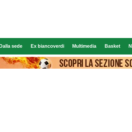
Dalla sede
Ex biancoverdi
Multimedia
Basket
N