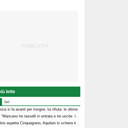
iù lette
Ieri
zia si fa avanti per Insigne, lui rifiuta: le ultime
Aiello: "Mancano tre tasselli in entrata e tre uscite. Il cambio modulo? Una squadra camaleontica non dà punti di riferimento". Sull'esterno e il trequartista...
L'Avellino aspetta Cinquegrano, Aquilani lo schiera titolare col Sassuolo