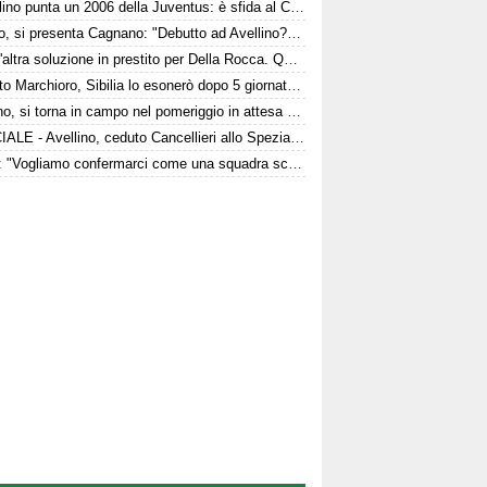
L'Avellino punta un 2006 della Juventus: è sfida al Catanzaro
Arezzo, si presenta Cagnano: "Debutto ad Avellino? Con il Pescara andò bene. Gol dell'ex? Ho rispetto per la piazza e i compagni, non esulterei"
C'è un'altra soluzione in prestito per Della Rocca. Quattro club su Manzi
È morto Marchioro, Sibilia lo esonerò dopo 5 giornate nel 1982
Avellino, si torna in campo nel pomeriggio in attesa del Torino
UFFICIALE - Avellino, ceduto Cancellieri allo Spezia: i dettagli
Favilli: "Vogliamo confermarci come una squadra scomoda per tutti. La concorrenza ben venga. Io mi sento bene"