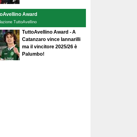
toAvellino Award
dazione TuttoAvellino
TuttoAvellino Award - A
Catanzaro vince Iannarilli
ma il vincitore 2025/26 è
Palumbo!