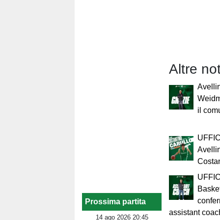
Altre no
Avelli
Weidma
il com
UFFIC
Avelli
Costan
UFFICI
Baske
confe
Prossima partita
assistant coac
14 ago 2026 20:45