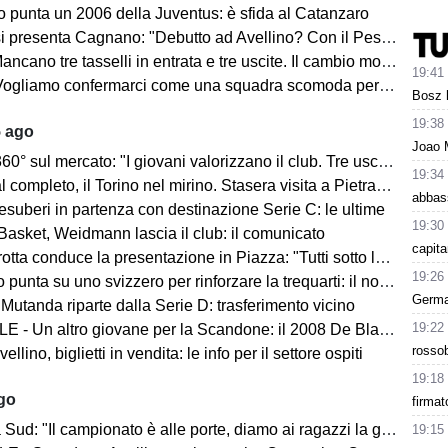
o punta un 2006 della Juventus: è sfida al Catanzaro
Cagnano: "Debutto ad Avellino? Con il Pescara andò bene. Gol dell'ex? Ho rispetto per la piazza e i compagni, non esulterei"
sselli in entrata e tre uscite. Il cambio modulo? Una squadra camaleontica non dà punti di riferimento". Sull'esterno e il trequartista...
19:41
amo confermarci come una squadra scomoda per tutti. La concorrenza ben venga. Io mi sento bene"
Bosz h
19:38
5 ago
Joao 
mercato: "I giovani valorizzano il club. Tre uscite ancora da fare". Sul modulo, la difesa, Licina e Marina...
19:34
completo, il Torino nel mirino. Stasera visita a Pietrastornina
abbass
 esuberi in partenza con destinazione Serie C: le ultime
19:30
Basket, Weidmann lascia il club: il comunicato
capita
ta conduce la presentazione in Piazza: "Tutti sotto lo stesso cielo"
19:26
 punta su uno svizzero per rinforzare la trequarti: il nome
Germai
 Mutanda riparte dalla Serie D: trasferimento vicino
19:22
 - Un altro giovane per la Scandone: il 2008 De Blasio
rossob
lino, biglietti in vendita: le info per il settore ospiti
19:18
ago
firmat
d: "Il campionato è alle porte, diamo ai ragazzi la giusta carica"
19:15