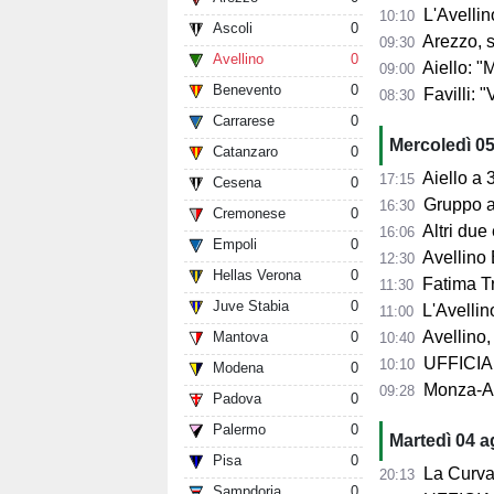
L'Avellin
10:10
Ascoli
0
Arezzo, si presenta 
09:30
Avellino
0
Aiello: "Mancano tre ta
09:00
Benevento
0
Favilli: "Vogli
08:30
Carrarese
0
Mercoledì 0
Catanzaro
0
Aiello a 360° sul 
17:15
Cesena
0
Gruppo al 
16:30
Cremonese
0
Altri due
16:06
Empoli
0
Avellino 
12:30
Hellas Verona
0
Fatima Trot
11:30
Juve Stabia
0
L'Avellino
11:00
Avellino,
Mantova
0
10:40
UFFICIALE
10:10
Modena
0
Monza-Avel
09:28
Padova
0
Palermo
0
Martedì 04 
Pisa
0
La Curva Su
20:13
Sampdoria
0