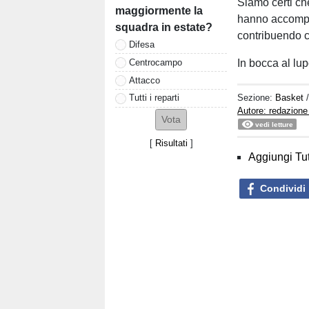
Siamo certi ch
maggiormente la
hanno accompag
squadra in estate?
contribuendo co
Difesa
Centrocampo
In bocca al lup
Attacco
Sezione:
Basket
Tutti i reparti
Autore: redazione
vedi letture
[
Risultati
]
Aggiungi Tut
Condividi