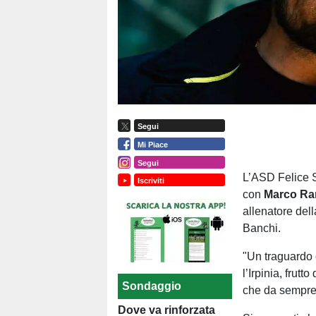
Segui
Mi Piace
Segui
L’ASD Felice S
Iscriviti
con
Marco R
allenatore dell
Banchi.
"Un traguardo 
l’Irpinia, frut
Sondaggio
che da sempre 
Dove va rinforzata