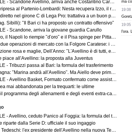
ma con
 - Scandone Avellino, arriva anche Costantino Carullo
ripresa al Partenio-Lombardi: Nesta recupera Izzo, il report
19:08
iretto nel girone C di Lega Pro: trattativa a un buon punto
Goret
ag. Sibilli): "Il Bari ci ha proposto un contratto offensivo"
19:05
E - Scandone, arriva la giovane guardia Carullo
l'ora.
 il Napoli lo riempie "d'oro" e il Pisa spinge per Pittarello
 due operazioni di mercato con la Folgore Caratese: i nomi
ne rosa e maglie, Dell'Anno: "L'Avellino è di tutti, ecco cosa faremo"
 piace all'Avellino: la proposta alla Juventus
 - Tribuzzi passa al Bari: la formula del trasferimento
na: "Marina andrà all'Avellino". Ma Aiello deve prima cedere
 - Avellino Basket, Formato confermato come assistant coach
ea mai abbandonata per la trequarti: le ultime
 il programma degli allenamenti e degli eventi extra-campo
go
- Avellino, ceduto Panico al Foggia: la formula del trasferimento
 riparte dalla Serie D: ufficiale il suo ingaggio
Tedeschi: l'ex presidente dell'Avellino nella nuova Ternana