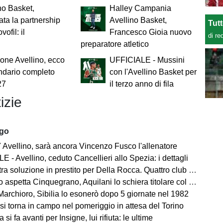
no Basket,
Halley Campania
ata la partnership
Avellino Basket,
Tut
ofil: il
Francesco Gioia nuovo
di re
preparatore atletico
ne Avellino, ecco
UFFICIALE - Mussini
endario completo
con l'Avellino Basket per
27
il terzo anno di fila
izie
ago
 Avellino, sarà ancora Vincenzo Fusco l'allenatore
 - Avellino, ceduto Cancellieri allo Spezia: i dettagli
ra soluzione in prestito per Della Rocca. Quattro club su Manzi
 aspetta Cinquegrano, Aquilani lo schiera titolare col Sassuolo
Marchioro, Sibilia lo esonerò dopo 5 giornate nel 1982
 si torna in campo nel pomeriggio in attesa del Torino
 si fa avanti per Insigne, lui rifiuta: le ultime