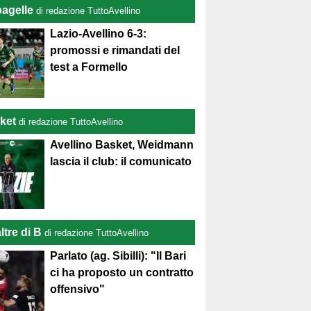
pagelle
di redazione TuttoAvellino
Lazio-Avellino 6-3:
promossi e rimandati del
test a Formello
ket
di redazione TuttoAvellino
Avellino Basket, Weidmann
lascia il club: il comunicato
ltre di B
di redazione TuttoAvellino
Parlato (ag. Sibilli): "Il Bari
ci ha proposto un contratto
offensivo"