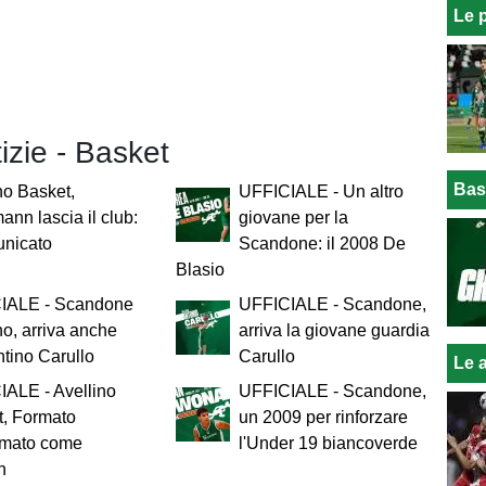
Le 
tizie - Basket
Bas
no Basket,
UFFICIALE - Un altro
nn lascia il club:
giovane per la
unicato
Scandone: il 2008 De
Blasio
IALE - Scandone
UFFICIALE - Scandone,
no, arriva anche
arriva la giovane guardia
tino Carullo
Carullo
Le a
ALE - Avellino
UFFICIALE - Scandone,
t, Formato
un 2009 per rinforzare
rmato come
l'Under 19 biancoverde
h