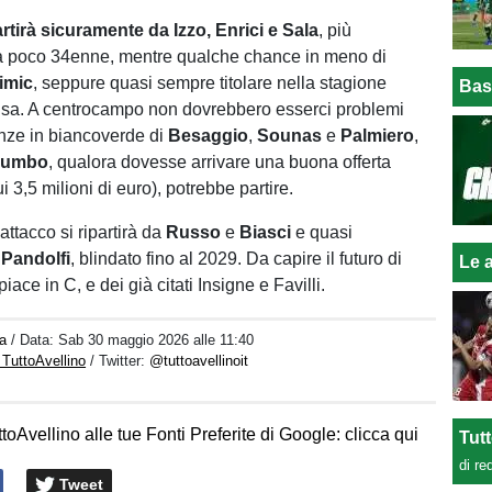
artirà sicuramente da Izzo, Enrici e Sala
, più
a poco 34enne, mentre qualche chance in meno di
imic
, seppure quasi sempre titolare nella stagione
Bas
sa. A centrocampo non dovrebbero esserci problemi
nze in biancoverde di
Besaggio
,
Sounas
e
Palmiero
,
lumbo
, qualora dovesse arrivare una buona offerta
i 3,5 milioni di euro), potrebbe partire.
 attacco si ripartirà da
Russo
e
Biasci
e quasi
a
Pandolfi
, blindato fino al 2029. Da capire il futuro di
Le a
piace in C, e dei già citati Insigne e Favilli.
a
/ Data:
Sab 30 maggio 2026 alle 11:40
 TuttoAvellino
/ Twitter:
@tuttoavellinoit
toAvellino alle tue Fonti Preferite di Google: clicca qui
Tut
di re
Tweet