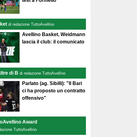
test a Formello
ket
di redazione TuttoAvellino
Avellino Basket, Weidmann
lascia il club: il comunicato
ltre di B
di redazione TuttoAvellino
Parlato (ag. Sibilli): "Il Bari
ci ha proposto un contratto
offensivo"
toAvellino Award
dazione TuttoAvellino