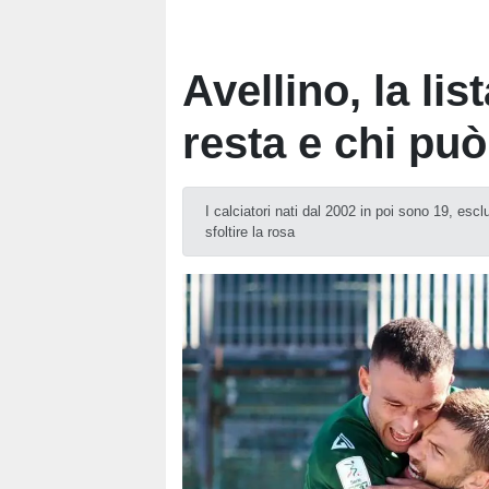
Avellino, la lis
resta e chi può
I calciatori nati dal 2002 in poi sono 19, esclu
sfoltire la rosa