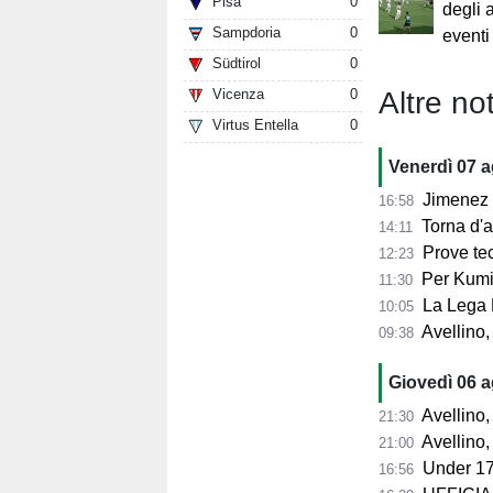
Pisa
0
degli 
Sampdoria
0
eventi
Südtirol
0
Altre not
Vicenza
0
Virtus Entella
0
Venerdì 07 
Jimenez per
16:58
Torna d'at
14:11
Prove tecn
12:23
Per Kumi 
11:30
La Lega B
10:05
Avellino, s
09:38
Giovedì 06 
Avellino, l'
21:30
Avellino, per il Me
21:00
Under 17
16:56