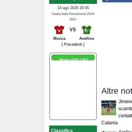
14 ago 2026 20:45
Coppa Italia Frecciarossa 2026-
2027
VS
Monza
Avellino
[ Precedenti ]
Meteo AVELLINO
Altre no
Jimene
scambi
contatt
Catania
Classifica