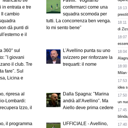
: "Mancano tre
Favilli: "Vogliamo
i in entrata e tre
confermarci come una
18:13
. Il cambio
squadra scomoda per
presti
squadra
tutti. La concorrenza ben venga.
18:11
on dà punti di
Io mi sento bene"
di Ziz
ll'esterno e il
18:07
esser
 a 360° sul
L'Avellino punta su uno
18:04
o: "I giovani
svizzero per rinforzare la
Alagn
zzano il club. Tre
trequarti: il nome
18:00
a fare". Sul
Milan 
sa, Licina e
17:53
idea s
no, ripresa al
Dalla Spagna: "Marina
17:50
io-Lombardi:
andrà all'Avellino". Ma
un nuo
recupera Izzo, il
Aiello deve prima cedere
17:45
blinda
no, il programma
UFFICIALE - Avellino,
17:40