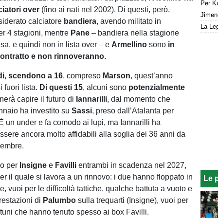
ciatori over
(fino ai nati nel 2002). Di questi, però,
siderato calciatore
bandiera
, avendo militato in
La Leg
r 4 stagioni, mentre
Pane
– bandiera nella stagione
a, e quindi non in lista over – e
Armellino
sono
in
ontratto e non rinnoveranno
.
ndi, scendono a 16
, compreso
Marson
, quest’anno
 fuori lista.
Di questi 15
, alcuni sono
potenzialmente
nerà capire il futuro di
Iannarilli
, dal momento che
ennaio ha investito su
Sassi
, preso dall’Atalanta per
È un under e fa comodo ai lupi, ma Iannarilli ha
ssere ancora molto affidabili alla soglia dei 36 anni da
cembre.
so per
Insigne
e
Favilli
entrambi in scadenza nel 2027,
per il quale si lavora a un rinnovo: i due hanno floppato in
Le 
, vuoi per le difficoltà tattiche, qualche battuta a vuoto e
restazioni di
Palumbo
sulla trequarti (Insigne), vuoi per
ortuni che hanno tenuto spesso ai box Favilli.