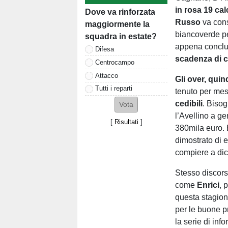
in rosa 19 cal
Dove va rinforzata
Russo
va con
maggiormente la
biancoverde pe
squadra in estate?
appena conclus
Difesa
scadenza di c
Centrocampo
Attacco
Gli over, qui
Tutti i reparti
tenuto per mesi
cedibili
. Bisog
l’Avellino a g
[
Risultati
]
380mila euro. 
dimostrato di e
compiere a di
Stesso discor
come
Enrici
, 
questa stagione
per le buone p
la serie di inf