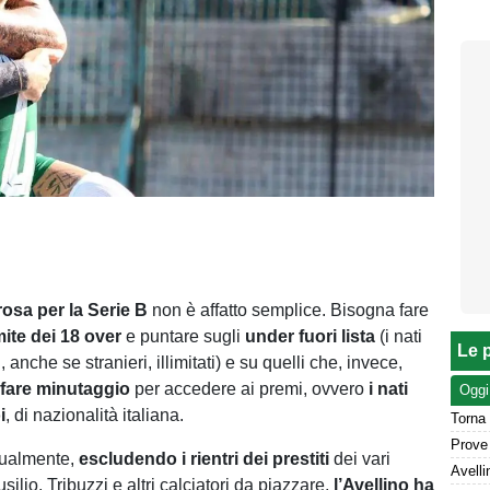
rosa per la Serie B
non è affatto semplice. Bisogna fare
mite dei 18 over
e puntare sugli
under fuori lista
(i nati
Le p
 anche se stranieri, illimitati) e su quelli che, invece,
i
fare minutaggio
per accedere ai premi, ovvero
i nati
Oggi
i
, di nazionalità italiana.
Torna 
attualmente,
escludendo i rientri dei prestiti
dei vari
lio, Tribuzzi e altri calciatori da piazzare,
l’Avellino ha