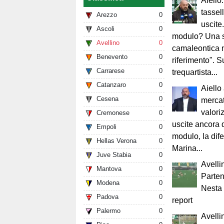
Aiello
tassell
Arezzo
0
uscite
Ascoli
0
modulo? Una 
Avellino
0
camaleontica n
Benevento
0
riferimento". Su
Carrarese
0
trequartista...
Catanzaro
0
Aiello
Cesena
0
mercat
valori
Cremonese
0
uscite ancora d
Empoli
0
modulo, la dife
Hellas Verona
0
Marina...
Juve Stabia
0
Avelli
Mantova
0
Parten
Modena
0
Nesta 
Padova
0
report
Palermo
0
Avelli