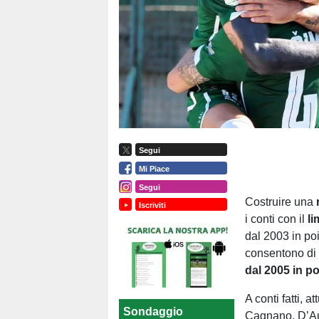
Segui
Mi Piace
Segui
Costruire una
Iscriviti
i conti con il
li
dal 2003 in poi,
consentono d
dal 2005 in po
A conti fatti, 
Sondaggio
Cagnano, D’Ausi