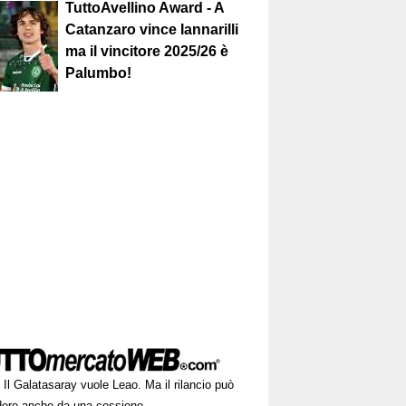
TuttoAvellino Award - A
Catanzaro vince Iannarilli
ma il vincitore 2025/26 è
Palumbo!
Il Galatasaray vuole Leao. Ma il rilancio può
dere anche da una cessione