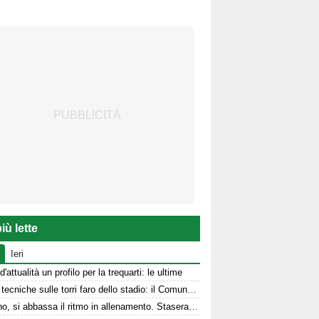
iù lette
Ieri
d'attualità un profilo per la trequarti: le ultime
Prove tecniche sulle torri faro dello stadio: il Comune stanzia i fondi
Avellino, si abbassa il ritmo in allenamento. Stasera la presentazione in Piazza