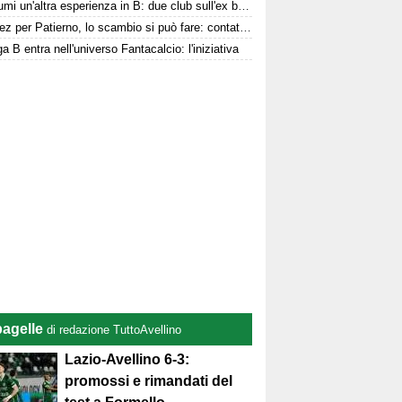
Per Kumi un'altra esperienza in B: due club sull'ex biancoverde
Jimenez per Patierno, lo scambio si può fare: contatti tra Avellino e Catania
a B entra nell'universo Fantacalcio: l'iniziativa
pagelle
di redazione TuttoAvellino
Lazio-Avellino 6-3:
promossi e rimandati del