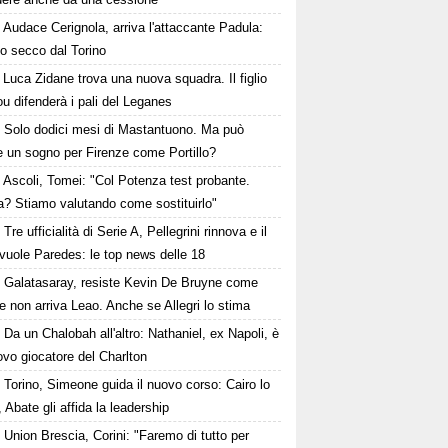
Audace Cerignola, arriva l'attaccante Padula:
to secco dal Torino
Luca Zidane trova una nuova squadra. Il figlio
ou difenderà i pali del Leganes
Solo dodici mesi di Mastantuono. Ma può
e un sogno per Firenze come Portillo?
Ascoli, Tomei: "Col Potenza test probante.
a? Stiamo valutando come sostituirlo"
Tre ufficialità di Serie A, Pellegrini rinnova e il
vuole Paredes: le top news delle 18
Galatasaray, resiste Kevin De Bruyne come
e non arriva Leao. Anche se Allegri lo stima
Da un Chalobah all'altro: Nathaniel, ex Napoli, è
vo giocatore del Charlton
Torino, Simeone guida il nuovo corso: Cairo lo
, Abate gli affida la leadership
Union Brescia, Corini: "Faremo di tutto per