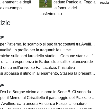
allenamenti e degli
ceduto Panico al Foggia:
regala
 extra-campo
la formula del
trasferimento
izie
ago
 Patierno, lo scambio si può fare: contatti tra Avellino e Catania
tualità un profilo per la trequarti: le ultime
iche sulle torri faro dello stadio: il Comune stanzia i fondi
un'altra esperienza in B: due club sull'ex biancoverde
 entra nell'universo Fantacalcio: l'iniziativa
i abbassa il ritmo in allenamento. Stasera la presentazione in Piazza
ago
ex Le Borgne vicino al ritorno in Serie B. Ci sono due club sul francese
morial Criscitiello il parcheggio del Piazzale degli Irpini è occupato. I tifosi possono parcheggiare al Campo Genova
 Avellino, sarà ancora Vincenzo Fusco l'allenatore