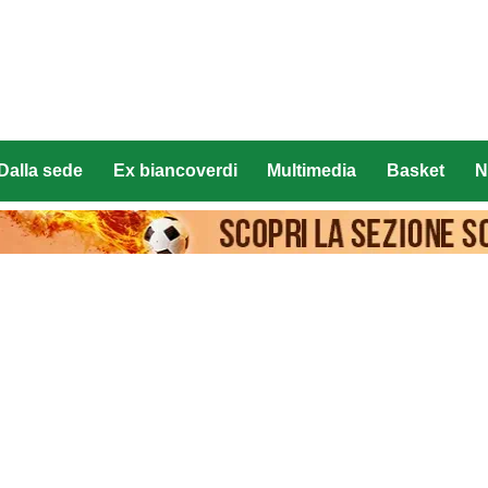
Dalla sede
Ex biancoverdi
Multimedia
Basket
N