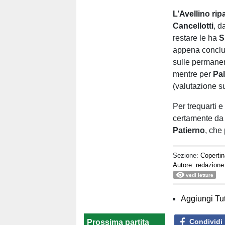
L’Avellino rip
Cancellotti
, d
restare le ha
S
appena conclu
sulle permane
mentre per
Pa
(valutazione su
Per trequarti e
certamente d
Patierno
, che 
Sezione:
Copertin
Autore: redazione
vedi letture
Aggiungi Tut
Condividi
Prossima partita