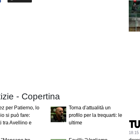
tizie - Copertina
z per Patierno, lo
Torna d'attualità un
o si può fare:
profilo per la trequarti: le
i tra Avellino e
ultime
18:15
dipen