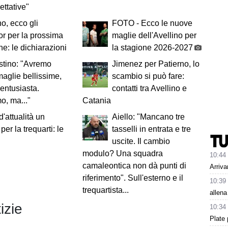
ettative"
no, ecco gli
FOTO - Ecco le nuove
r per la prossima
maglie dell'Avellino per
ne: le dichiarazioni
la stagione 2026-2027
stino: "Avremo
Jimenez per Patierno, lo
maglie bellissime,
scambio si può fare:
entusiasta.
contatti tra Avellino e
o, ma..."
Catania
d'attualità un
Aiello: "Mancano tre
 per la trequarti: le
tasselli in entrata e tre
uscite. Il cambio
modulo? Una squadra
10:44
camaleontica non dà punti di
Arriva
riferimento". Sull'esterno e il
10:39
trequartista...
allena
izie
10:34
Plate 