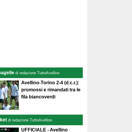
pagelle
di redazione TuttoAvellino
Avellino-Torino 2-4 (d.c.r.):
promossi e rimandati tra le
fila biancoverdi
ket
di redazione TuttoAvellino
UFFICIALE - Avellino