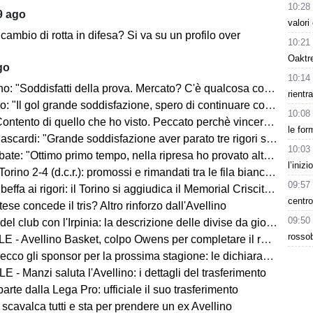
10:28
9 ago
valori
 cambio di rotta in difesa? Si va su un profilo over
10:21
Oaktre
go
10:14
ddisfatti della prova. Mercato? C'è qualcosa con il Catania, ma faremo altro anche in entrata"
rientr
l gol grande soddisfazione, spero di continuare così. I tifosi saranno un fattore"
10:08
di quello che ho visto. Peccato perchè vincere aiuta a vincere. Piazza super, ci sono tante aspettative"
le for
di: "Grande soddisfazione aver parato tre rigori su quattro. Siamo pronti per la stagione"
10:03
 "Ottimo primo tempo, nella ripresa ho provato altre soluzioni. Mercato? La società sa"
l’iniz
orino 2-4 (d.c.r.): promossi e rimandati tra le fila biancoverdi
09:57
beffa ai rigori: il Torino si aggiudica il Memorial Criscitiello
centro
ese concede il tris? Altro rinforzo dall'Avellino
09:50
del club con l'Irpinia: la descrizione delle divise da gioco
rossob
 - Avellino Basket, colpo Owens per completare il roster
ecco gli sponsor per la prossima stagione: le dichiarazioni
 - Manzi saluta l'Avellino: i dettagli del trasferimento
parte dalla Lega Pro: ufficiale il suo trasferimento
 scavalca tutti e sta per prendere un ex Avellino