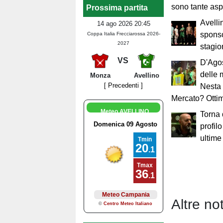
sono tante asp
Prossima partita
Avelli
14 ago 2026 20:45
sponso
Coppa Italia Frecciarossa 2026-
2027
stagio
VS
D'Ago
delle 
Monza
Avellino
[ Precedenti ]
Nesta 
Mercato? Ottim
Meteo AVELLINO
Torna 
profilo
ultime
Altre not