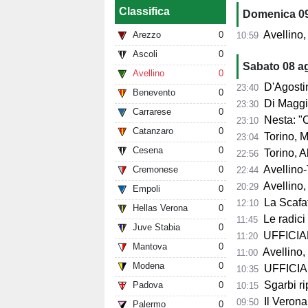
Classifica
Domenica 0
Avellino,
Arezzo
0
10:59
Ascoli
0
Sabato 08 a
Avellino
0
D'Agostino: "So
23:40
Benevento
0
Di Maggio: "I
23:30
Carrarese
0
Nesta: "Contento 
23:10
Catanzaro
0
Torino, Mascar
23:04
Cesena
0
Torino, Abate:
22:56
Avellino-T
Cremonese
0
22:44
Avellino, 
20:29
Empoli
0
La Scafat
12:10
Hellas Verona
0
Le radici 
11:45
Juve Stabia
0
UFFICIALE
11:20
Mantova
0
Avellino, 
11:00
Modena
0
UFFICIALE
10:35
Sgarbi ri
Padova
0
10:15
Il Verona
09:50
Palermo
0