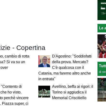
Le a
tizie - Copertina
no, cambio di rotta
D'Agostino: "Soddisfatti
esa? Si va su un
della prova. Mercato?
Tut
o over
C'è qualcosa con il
di re
Catania, ma faremo altro anche
in entrata"
 "Contento di
Avellino, beffa ai rigori: il
 che ho visto.
Torino si aggiudica il
o perchè vincere
Memorial Criscitiello
. Piazza super, ci