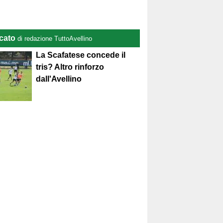
cato
di redazione TuttoAvellino
La Scafatese concede il
tris? Altro rinforzo
dall'Avellino