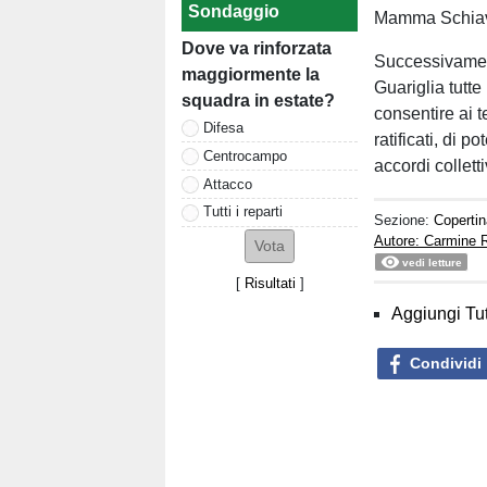
Sondaggio
Mamma Schia
Dove va rinforzata
Successivament
maggiormente la
Guariglia tutte
squadra in estate?
consentire ai te
Difesa
ratificati, di p
Centrocampo
accordi colletti
Attacco
Tutti i reparti
Sezione:
Copertin
Autore: Carmine 
vedi letture
[
Risultati
]
Aggiungi Tut
Condividi