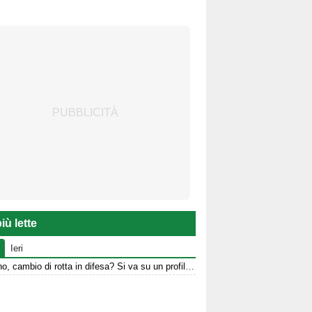
iù lette
Ieri
Avellino, cambio di rotta in difesa? Si va su un profilo over