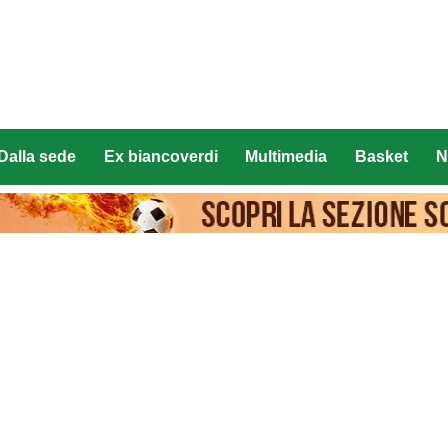
Dalla sede
Ex biancoverdi
Multimedia
Basket
N