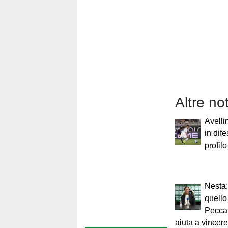
Altre no
Avelli
in dif
profil
Nesta:
quello
Peccat
aiuta a vincere