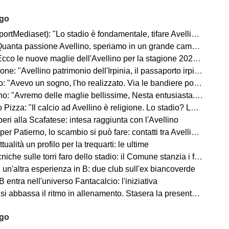
ago
rtMediaset): "Lo stadio è fondamentale, tifare Avellino un privilegio"
uanta passione Avellino, speriamo in un grande campionato"
co le nuove maglie dell'Avellino per la stagione 2026-2027
ne: "Avellino patrimonio dell'Irpinia, il passaporto irpino..."
 "Avevo un sogno, l'ho realizzato. Via le bandiere politiche..."
"Avremo delle maglie bellissime, Nesta entusiasta. Mercato? Ottimo, ma..."
Pizza: "Il calcio ad Avellino è religione. Lo stadio? Lo faremo..."
ri alla Scafatese: intesa raggiunta con l'Avellino
 Patierno, lo scambio si può fare: contatti tra Avellino e Catania
tualità un profilo per la trequarti: le ultime
iche sulle torri faro dello stadio: il Comune stanzia i fondi
un'altra esperienza in B: due club sull'ex biancoverde
 entra nell'universo Fantacalcio: l'iniziativa
i abbassa il ritmo in allenamento. Stasera la presentazione in Piazza
ago