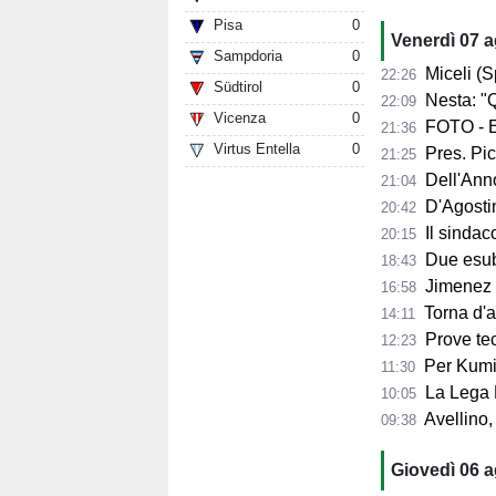
Pisa
0
Venerdì 07 
Sampdoria
0
Miceli (Spo
22:26
Südtirol
0
Nesta: "Q
22:09
Vicenza
0
FOTO - Ec
21:36
Virtus Entella
0
Pres. Pico
21:25
Dell'Anno:
21:04
D'Agostino: 
20:42
Il sindaco 
20:15
Due esube
18:43
Jimenez per
16:58
Torna d'at
14:11
Prove tecn
12:23
Per Kumi 
11:30
La Lega B
10:05
Avellino, s
09:38
Giovedì 06 