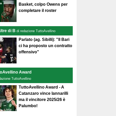
Basket, colpo Owens per
completare il roster
ltre di B
di redazione TuttoAvellino
Parlato (ag. Sibilli): "Il Bari
ci ha proposto un contratto
offensivo"
toAvellino Award
dazione TuttoAvellino
TuttoAvellino Award - A
Catanzaro vince Iannarilli
ma il vincitore 2025/26 è
Palumbo!