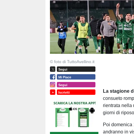
© foto di TuttoAvellino.it
Segui
Mi Piace
Segui
La stagione d
Iscriviti
consueto rompe
rientrata nella
giorni di riposo
Poi domenica 17
andranno in vi