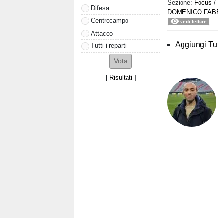
Sezione:
Focus
/
Difesa
DOMENICO FABB
Centrocampo
vedi letture
Attacco
Aggiungi Tut
Tutti i reparti
[
Risultati
]