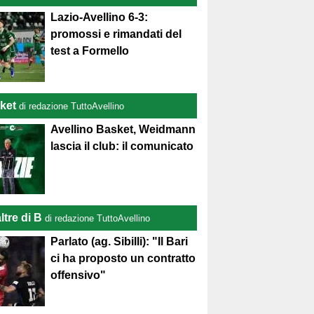
Lazio-Avellino 6-3:
promossi e rimandati del
test a Formello
ket
di redazione TuttoAvellino
Avellino Basket, Weidmann
lascia il club: il comunicato
ltre di B
di redazione TuttoAvellino
Parlato (ag. Sibilli): "Il Bari
ci ha proposto un contratto
offensivo"