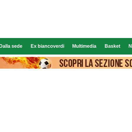
Dalla sede
Ex biancoverdi
Multimedia
Basket
N