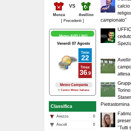
calcio
VS
religi
Monza
Avellino
campionato"
[ Precedenti ]
UFFICI
ceduto
Meteo AVELLINO
Spezia:
Avellin
campo 
attesa
Gruppo
Torino
Staser
Pietrastornina
Classifica
Fatima
Arezzo
0
presen
Ascoli
0
"Tutti 