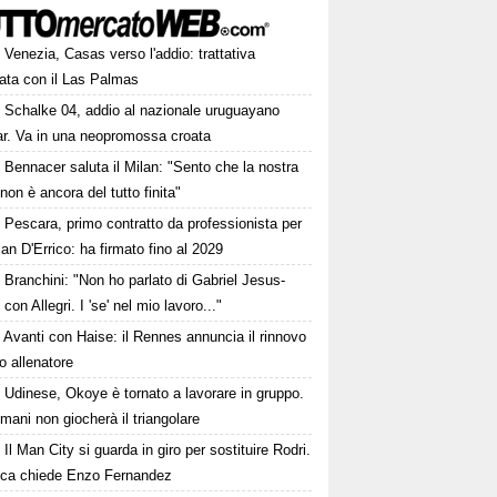
Venezia, Casas verso l'addio: trattativa
ata con il Las Palmas
Schalke 04, addio al nazionale uruguayano
ar. Va in una neopromossa croata
Bennacer saluta il Milan: "Sento che la nostra
 non è ancora del tutto finita"
Pescara, primo contratto da professionista per
ian D'Errico: ha firmato fino al 2029
Branchini: "Non ho parlato di Gabriel Jesus-
 con Allegri. I 'se' nel mio lavoro..."
Avanti con Haise: il Rennes annuncia il rinnovo
o allenatore
Udinese, Okoye è tornato a lavorare in gruppo.
ani non giocherà il triangolare
Il Man City si guarda in giro per sostituire Rodri.
ca chiede Enzo Fernandez