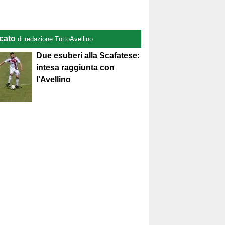
cato
di redazione TuttoAvellino
Due esuberi alla Scafatese:
intesa raggiunta con
l'Avellino