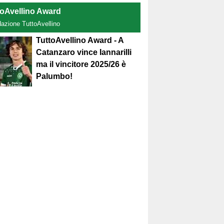
toAvellino Award
dazione TuttoAvellino
TuttoAvellino Award - A
Catanzaro vince Iannarilli
ma il vincitore 2025/26 è
Palumbo!