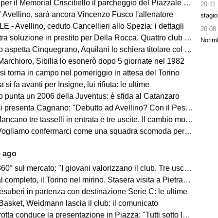
morial Criscitiello il parcheggio del Piazzale degli Irpini è occupato. I tifosi possono parcheggiare al Campo Genova
20:11
 Avellino, sarà ancora Vincenzo Fusco l'allenatore
stagi
 - Avellino, ceduto Cancellieri allo Spezia: i dettagli
20:08
ra soluzione in prestito per Della Rocca. Quattro club su Manzi
Norimb
 aspetta Cinquegrano, Aquilani lo schiera titolare col Sassuolo
Marchioro, Sibilia lo esonerò dopo 5 giornate nel 1982
 si torna in campo nel pomeriggio in attesa del Torino
 si fa avanti per Insigne, lui rifiuta: le ultime
o punta un 2006 della Juventus: è sfida al Catanzaro
Cagnano: "Debutto ad Avellino? Con il Pescara andò bene. Gol dell'ex? Ho rispetto per la piazza e i compagni, non esulterei"
sselli in entrata e tre uscite. Il cambio modulo? Una squadra camaleontica non dà punti di riferimento". Sull'esterno e il trequartista...
amo confermarci come una squadra scomoda per tutti. La concorrenza ben venga. Io mi sento bene"
5 ago
mercato: "I giovani valorizzano il club. Tre uscite ancora da fare". Sul modulo, la difesa, Licina e Marina...
completo, il Torino nel mirino. Stasera visita a Pietrastornina
 esuberi in partenza con destinazione Serie C: le ultime
Basket, Weidmann lascia il club: il comunicato
ta conduce la presentazione in Piazza: "Tutti sotto lo stesso cielo"