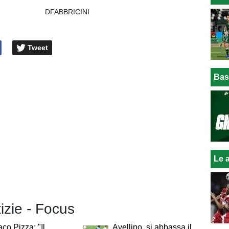
DFABBRICINI
Tweet
Bas
Le a
tizie - Focus
aco Pizza: "Il
Avellino, si abbassa il