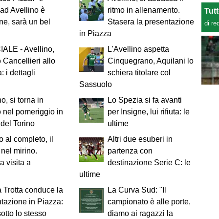
 ad Avellino è
ritmo in allenamento.
Tut
one, sarà un bel
Stasera la presentazione
di re
in Piazza
ALE - Avellino,
L'Avellino aspetta
 Cancellieri allo
Cinquegrano, Aquilani lo
 i dettagli
schiera titolare col
Sassuolo
o, si torna in
Lo Spezia si fa avanti
nel pomeriggio in
per Insigne, lui rifiuta: le
 del Torino
ultime
 al completo, il
Altri due esuberi in
 nel mirino.
partenza con
a visita a
destinazione Serie C: le
ultime
 Trotta conduce la
La Curva Sud: "Il
tazione in Piazza:
campionato è alle porte,
sotto lo stesso
diamo ai ragazzi la