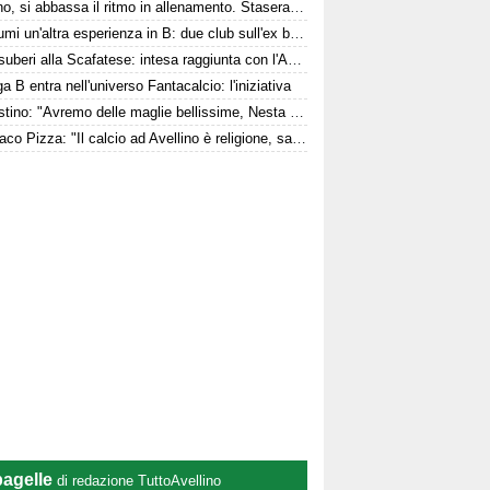
Avellino, si abbassa il ritmo in allenamento. Stasera la presentazione in Piazza
Per Kumi un'altra esperienza in B: due club sull'ex biancoverde
Due esuberi alla Scafatese: intesa raggiunta con l'Avellino
a B entra nell'universo Fantacalcio: l'iniziativa
D'Agostino: "Avremo delle maglie bellissime, Nesta entusiasta. Mercato? Ottimo, ma..."
Il sindaco Pizza: "Il calcio ad Avellino è religione, sarà un bel campionato"
pagelle
di redazione TuttoAvellino