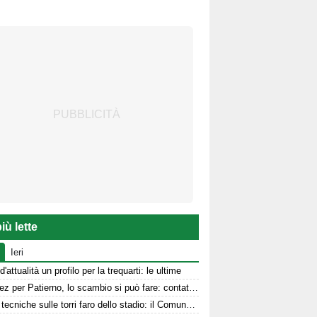
iù lette
Ieri
d'attualità un profilo per la trequarti: le ultime
Jimenez per Patierno, lo scambio si può fare: contatti tra Avellino e Catania
Prove tecniche sulle torri faro dello stadio: il Comune stanzia i fondi