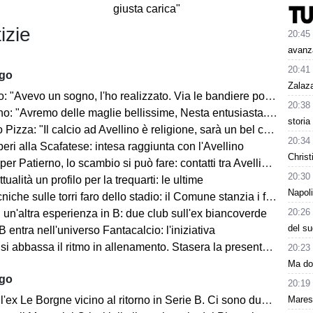
giusta carica"
izie
20:45
avanz
20:41
ago
Zalaz
 "Avevo un sogno, l'ho realizzato. Via le bandiere politiche..."
20:38
"Avremo delle maglie bellissime, Nesta entusiasta. Mercato? Ottimo, ma..."
storia
Pizza: "Il calcio ad Avellino è religione, sarà un bel campionato"
20:34
ri alla Scafatese: intesa raggiunta con l'Avellino
Christ
 Patierno, lo scambio si può fare: contatti tra Avellino e Catania
20:30
tualità un profilo per la trequarti: le ultime
Napoli
iche sulle torri faro dello stadio: il Comune stanzia i fondi
20:26
un'altra esperienza in B: due club sull'ex biancoverde
del su
 entra nell'universo Fantacalcio: l'iniziativa
i abbassa il ritmo in allenamento. Stasera la presentazione in Piazza
20:23
Ma dom
ago
20:19
Mares
ex Le Borgne vicino al ritorno in Serie B. Ci sono due club sul francese