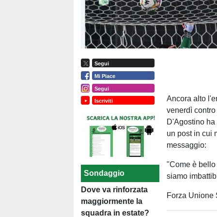
Segui
Mi Piace
Segui
Ancora alto l'e
Iscriviti
venerdì contro
D'Agostino ha 
un post in cui
messaggio:
"Come è bello 
Sondaggio
siamo imbattib
Dove va rinforzata
Forza Unione S
maggiormente la
squadra in estate?