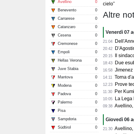
Avellino
0
cielo"
Benevento
0
Altre not
Carrarese
0
Catanzaro
0
Venerdì 07 
Cesena
0
Dell'Anno:
21:04
Cremonese
0
D'Agostino: 
20:42
Empoli
0
Il sindaco 
20:15
Hellas Verona
0
Due esube
18:43
Juve Stabia
0
Jimenez per
16:58
Torna d'at
Mantova
0
14:11
Prove tecn
12:23
Modena
0
Per Kumi 
11:30
Padova
0
La Lega B
10:05
Palermo
0
Avellino, s
09:38
Pisa
0
Sampdoria
0
Giovedì 06 
Südtirol
0
Avellino, l'
21:30