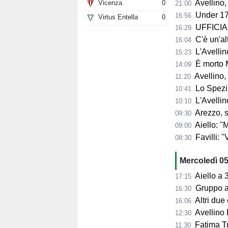
Avellino, per il Me
Vicenza
0
21:00
Under 17
16:56
Virtus Entella
0
UFFICIALE
16:29
C'è un'alt
16:04
L'Avellino
15:23
È morto 
14:09
Avellino,
11:20
Lo Spezia
10:41
L'Avellin
10:10
Arezzo, si presenta 
09:30
Aiello: "Mancano tre ta
09:00
Favilli: "Vogli
08:30
Mercoledì 0
Aiello a 360° sul 
17:15
Gruppo al 
16:30
Altri due
16:06
Avellino 
12:30
Fatima Trot
11:30