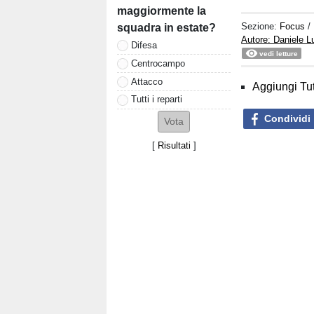
maggiormente la
Sezione:
Focus
/
squadra in estate?
Autore: Daniele 
Difesa
vedi letture
Centrocampo
Attacco
Aggiungi Tut
Tutti i reparti
Condividi
[
Risultati
]