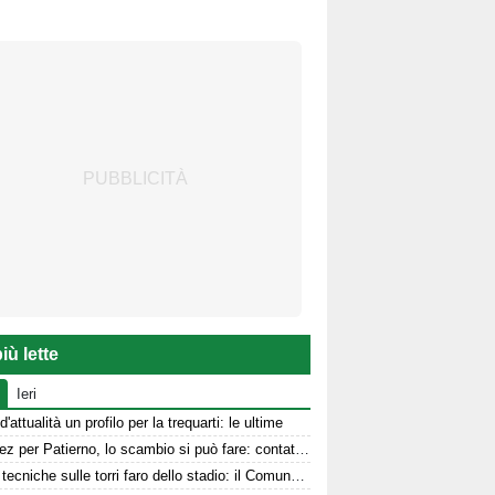
iù lette
Ieri
d'attualità un profilo per la trequarti: le ultime
Jimenez per Patierno, lo scambio si può fare: contatti tra Avellino e Catania
Prove tecniche sulle torri faro dello stadio: il Comune stanzia i fondi