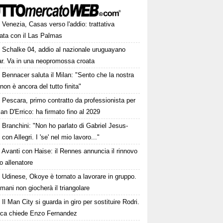
Venezia, Casas verso l'addio: trattativa
ata con il Las Palmas
Schalke 04, addio al nazionale uruguayano
ar. Va in una neopromossa croata
Bennacer saluta il Milan: "Sento che la nostra
 non è ancora del tutto finita"
Pescara, primo contratto da professionista per
ian D'Errico: ha firmato fino al 2029
Branchini: "Non ho parlato di Gabriel Jesus-
 con Allegri. I 'se' nel mio lavoro..."
Avanti con Haise: il Rennes annuncia il rinnovo
o allenatore
Udinese, Okoye è tornato a lavorare in gruppo.
ani non giocherà il triangolare
Il Man City si guarda in giro per sostituire Rodri.
ca chiede Enzo Fernandez