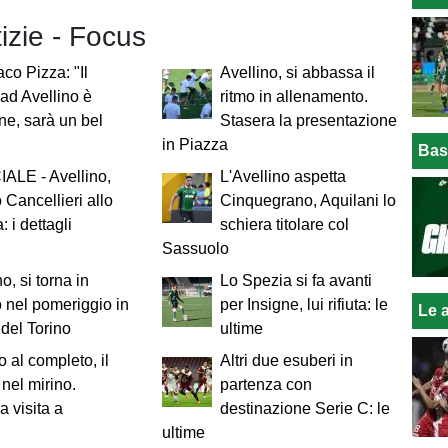
tizie - Focus
aco Pizza: "Il
Avellino, si abbassa il
 ad Avellino è
ritmo in allenamento.
one, sarà un bel
Stasera la presentazione
in Piazza
Bas
ALE - Avellino,
L'Avellino aspetta
 Cancellieri allo
Cinquegrano, Aquilani lo
 i dettagli
schiera titolare col
Sassuolo
o, si torna in
Lo Spezia si fa avanti
nel pomeriggio in
per Insigne, lui rifiuta: le
Le a
 del Torino
ultime
 al completo, il
Altri due esuberi in
 nel mirino.
partenza con
a visita a
destinazione Serie C: le
ultime