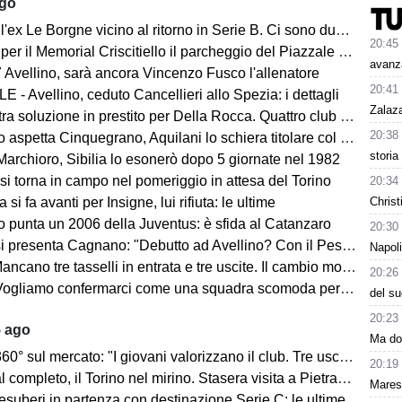
ago
ex Le Borgne vicino al ritorno in Serie B. Ci sono due club sul francese
20:45
morial Criscitiello il parcheggio del Piazzale degli Irpini è occupato. I tifosi possono parcheggiare al Campo Genova
avanz
 Avellino, sarà ancora Vincenzo Fusco l'allenatore
20:41
 - Avellino, ceduto Cancellieri allo Spezia: i dettagli
Zalaz
ra soluzione in prestito per Della Rocca. Quattro club su Manzi
20:38
 aspetta Cinquegrano, Aquilani lo schiera titolare col Sassuolo
storia
Marchioro, Sibilia lo esonerò dopo 5 giornate nel 1982
 si torna in campo nel pomeriggio in attesa del Torino
20:34
Christ
 si fa avanti per Insigne, lui rifiuta: le ultime
o punta un 2006 della Juventus: è sfida al Catanzaro
20:30
Cagnano: "Debutto ad Avellino? Con il Pescara andò bene. Gol dell'ex? Ho rispetto per la piazza e i compagni, non esulterei"
Napoli
sselli in entrata e tre uscite. Il cambio modulo? Una squadra camaleontica non dà punti di riferimento". Sull'esterno e il trequartista...
20:26
amo confermarci come una squadra scomoda per tutti. La concorrenza ben venga. Io mi sento bene"
del su
20:23
5 ago
Ma dom
mercato: "I giovani valorizzano il club. Tre uscite ancora da fare". Sul modulo, la difesa, Licina e Marina...
20:19
completo, il Torino nel mirino. Stasera visita a Pietrastornina
Mares
 esuberi in partenza con destinazione Serie C: le ultime