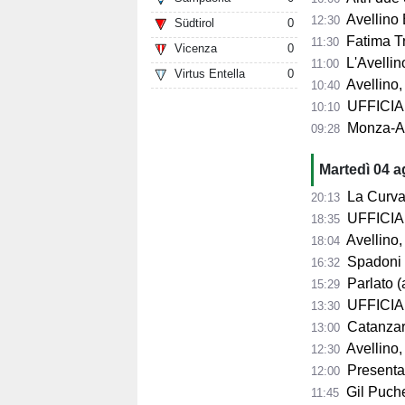
Avellino 
12:30
Südtirol
0
Fatima Trot
11:30
Vicenza
0
L'Avellino
11:00
Virtus Entella
0
Avellino,
10:40
UFFICIALE
10:10
Monza-Avel
09:28
Martedì 04 
La Curva Su
20:13
UFFICIALE
18:35
Avellino, 
18:04
Spadoni d
16:32
Parlato (
15:29
UFFICIAL
13:30
Catanzaro,
13:00
Avellino,
12:30
Presentazio
12:00
Gil Puche
11:45