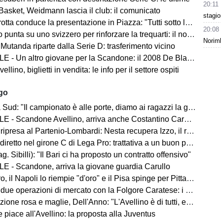
20:11
Basket, Weidmann lascia il club: il comunicato
stagi
ta conduce la presentazione in Piazza: "Tutti sotto lo stesso cielo"
20:08
 punta su uno svizzero per rinforzare la trequarti: il nome
Norimb
 Mutanda riparte dalla Serie D: trasferimento vicino
 - Un altro giovane per la Scandone: il 2008 De Blasio
lino, biglietti in vendita: le info per il settore ospiti
ago
d: "Il campionato è alle porte, diamo ai ragazzi la giusta carica"
 - Scandone Avellino, arriva anche Costantino Carullo
ripresa al Partenio-Lombardi: Nesta recupera Izzo, il report
iretto nel girone C di Lega Pro: trattativa a un buon punto
ag. Sibilli): "Il Bari ci ha proposto un contratto offensivo"
E - Scandone, arriva la giovane guardia Carullo
 il Napoli lo riempie "d'oro" e il Pisa spinge per Pittarello
 due operazioni di mercato con la Folgore Caratese: i nomi
ne rosa e maglie, Dell'Anno: "L'Avellino è di tutti, ecco cosa faremo"
 piace all'Avellino: la proposta alla Juventus