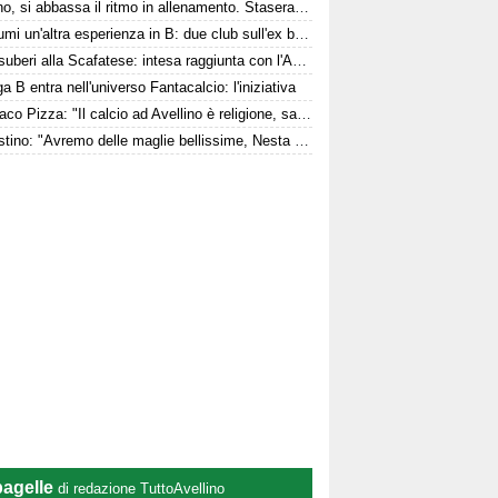
Avellino, si abbassa il ritmo in allenamento. Stasera la presentazione in Piazza
Per Kumi un'altra esperienza in B: due club sull'ex biancoverde
Due esuberi alla Scafatese: intesa raggiunta con l'Avellino
a B entra nell'universo Fantacalcio: l'iniziativa
Il sindaco Pizza: "Il calcio ad Avellino è religione, sarà un bel campionato"
D'Agostino: "Avremo delle maglie bellissime, Nesta entusiasta. Mercato? Ottimo, ma..."
pagelle
di redazione TuttoAvellino