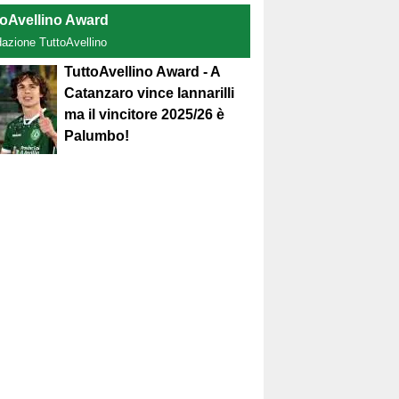
toAvellino Award
dazione TuttoAvellino
TuttoAvellino Award - A
Catanzaro vince Iannarilli
ma il vincitore 2025/26 è
Palumbo!