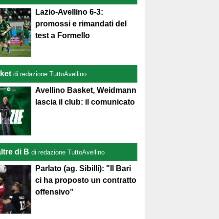
Lazio-Avellino 6-3:
promossi e rimandati del
test a Formello
ket
di redazione TuttoAvellino
Avellino Basket, Weidmann
lascia il club: il comunicato
ltre di B
di redazione TuttoAvellino
Parlato (ag. Sibilli): "Il Bari
ci ha proposto un contratto
offensivo"