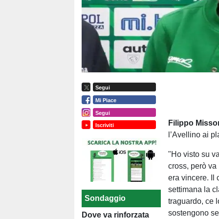
Segui
Mi Piace
Segui
Filippo Missor
Iscriviti
l’Avellino ai p
"Ho visto su v
cross, però va
era vincere. I
settimana la c
Sondaggio
traguardo, ce l
sostengono sem
Dove va rinforzata