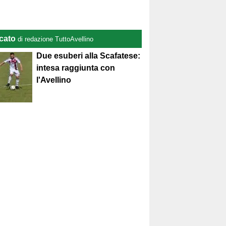
cato
di redazione TuttoAvellino
Due esuberi alla Scafatese:
intesa raggiunta con
l'Avellino