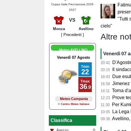
Fatima
Coppa Italia Frecciarossa 2026-
2027
presen
"Tutti 
VS
cielo"
Monza
Avellino
Altre not
[ Precedenti ]
Meteo AVELLINO
Venerdì 07 
D'Agostino: 
20:42
Il sindaco 
20:15
Due esube
18:43
Jimenez per
16:58
Torna d'at
14:11
Prove tecn
12:23
Per Kumi 
11:30
La Lega B
10:05
Avellino, s
09:38
Classifica
Arezzo
0