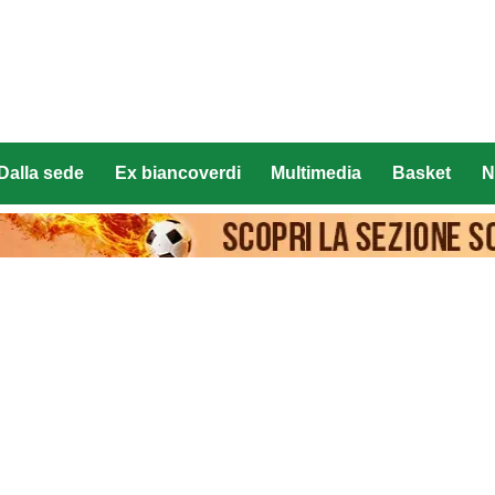
Dalla sede
Ex biancoverdi
Multimedia
Basket
N