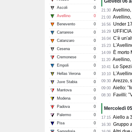
Giovedì 06 
Ascoli
0
Avellino, l'
21:30
Avellino
0
Avellino, per il Me
21:00
Under 17
Benevento
0
16:56
UFFICIALE
16:29
Carrarese
0
C'è un'alt
16:04
Catanzaro
0
L'Avellino
15:23
Cesena
0
È morto 
14:09
Cremonese
0
Avellino,
11:20
Empoli
0
Lo Spezia
10:41
L'Avellin
Hellas Verona
0
10:10
Arezzo, si presenta 
09:30
Juve Stabia
0
Aiello: "Mancano tre ta
09:00
Mantova
0
Favilli: "Vogli
08:30
Modena
0
Padova
0
Mercoledì 0
Palermo
0
Aiello a 360° sul 
17:15
Pisa
0
Gruppo al 
16:30
Altri due
Sampdoria
0
16:06