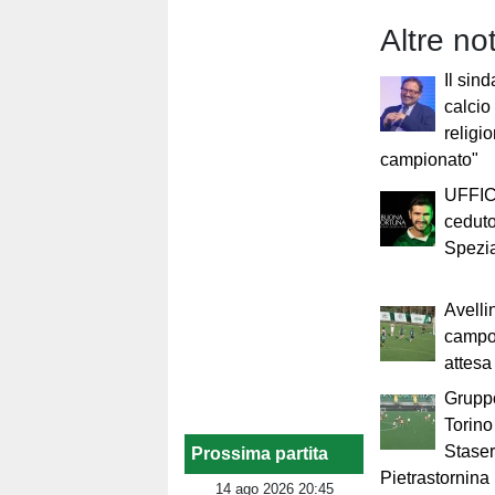
Altre no
Il sind
calcio
religi
campionato"
UFFICI
ceduto
Spezia:
Avellin
campo 
attesa
Gruppo
Torino
Staser
Prossima partita
Pietrastornina
14 ago 2026 20:45