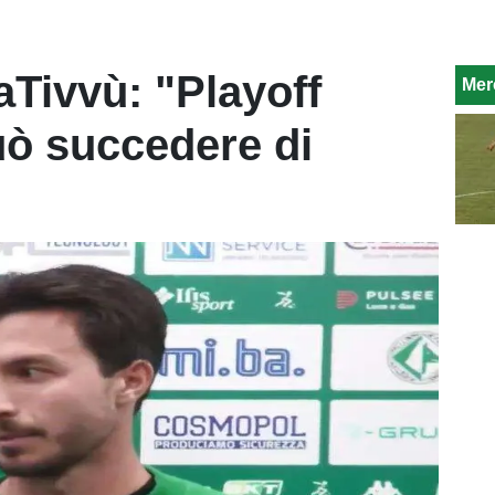
aTivvù: "Playoff
Mer
può succedere di