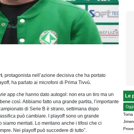
i
, protagonista nell’azione decisiva che ha portato
layoff, ha parlato ai microfoni di Prima Tivvù.
arie app che hanno dato autogol: non era un tiro ma un
Le p
 bene così. Abbiamo fatto una grande partita, l’importante
Oggi
l campionato di Serie B è strano, settimana dopo
Torna 
lassifica può cambiare. I playoff sono un grande
o siamo meritati. Lo meritano anche i tifosi che ci
pre. Nei playoff può succedere di tutto".