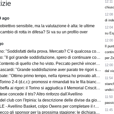
12:11
izie
chiuso
12:08
9 ago
di ind
biettivo sensibile, ma la valutazione è alta: le ultime
12:04
 cambio di rotta in difesa? Si va su un profilo over
su Esp
12:00
go
Il pun
ddisfatti della prova. Mercato? C'è qualcosa con il Catania, ma faremo altro anche in entrata"
contin
l gol grande soddisfazione, spero di continuare così. I tifosi saranno un fattore"
per Zi
di quello che ho visto. Peccato perchè vincere aiuta a vincere. Piazza super, ci sono tante aspettative"
12:00
di: "Grande soddisfazione aver parato tre rigori su quattro. Siamo pronti per la stagione"
dal vi
 "Ottimo primo tempo, nella ripresa ho provato altre soluzioni. Mercato? La società sa"
11:54
orino 2-4 (d.c.r.): promossi e rimandati tra le fila biancoverdi
stanc
beffa ai rigori: il Torino si aggiudica il Memorial Criscitiello
undici
ese concede il tris? Altro rinforzo dall'Avellino
11:50
del club con l'Irpinia: la descrizione delle divise da gioco
passio
 - Avellino Basket, colpo Owens per completare il roster
11:45
ecco gli sponsor per la prossima stagione: le dichiarazioni