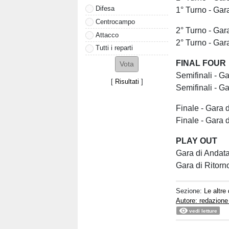
Difesa
1° Turno - G
Centrocampo
2° Turno - G
Attacco
2° Turno - G
Tutti i reparti
FINAL FO
Semifinali -
[
Risultati
]
Semifinali -
Finale - Gar
Finale - Gar
PLAY OUT
Gara di And
Gara di Rito
Sezione:
Le altre
Autore: redazione
vedi letture