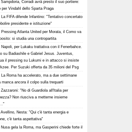
Sampdoria, Corradi avrà presto il suo portiere:
 per Vindahl dello Sparta Praga
La FIFA difende Infantino: "Tentativo concertato
ebolire presidente e istituzione"
Pressing Atlanta United per Morata, il Como va
osito: si studia una contropartita
Napoli, per Lukaku trattativa con il Fenerbahce.
to su Badiashile e Gabriel Jesus. Juventus,
ua il pressing su Lukumi e in attacco si insiste
rkzee. Per Suzuki offerta da 35 milioni del Psg
La Roma ha accelerato, ma a due settimane
a manca ancora il colpo sulla trequarti
Zazzaroni: "No di Guardiola all'Italia per
hezza? Non riusciva a metterne insieme
..."
Avellino, Nesta: "Qui c'è tanta energia e
ne, c'è tanta aspettativa"
Nusa gela la Roma, ma Gasperini chiede forte il