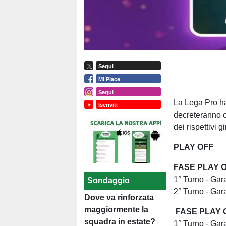
Segui
Mi Piace
Segui
La Lega Pro ha 
Iscriviti
decreteranno co
dei rispettivi 
PLAY OFF
FASE PLAY
1° Turno - G
Sondaggio
2° Turno - 
Dove va rinforzata
maggiormente la
FASE PLAY
squadra in estate?
1° Turno - G