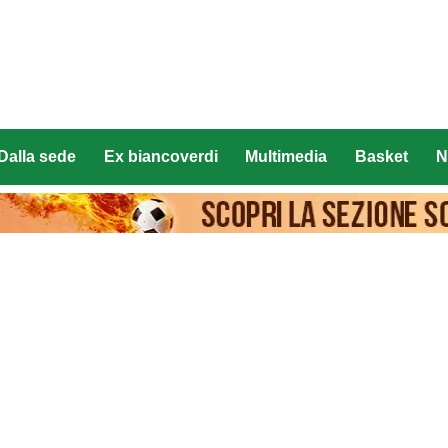
Dalla sede
Ex biancoverdi
Multimedia
Basket
N