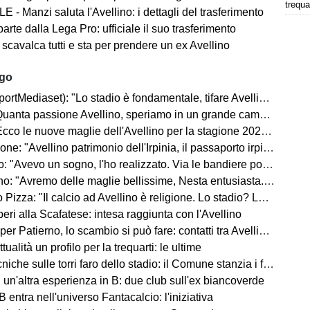
trequa
 - Manzi saluta l'Avellino: i dettagli del trasferimento
parte dalla Lega Pro: ufficiale il suo trasferimento
 scavalca tutti e sta per prendere un ex Avellino
ago
rtMediaset): "Lo stadio è fondamentale, tifare Avellino un privilegio"
uanta passione Avellino, speriamo in un grande campionato"
co le nuove maglie dell'Avellino per la stagione 2026-2027
ne: "Avellino patrimonio dell'Irpinia, il passaporto irpino..."
 "Avevo un sogno, l'ho realizzato. Via le bandiere politiche..."
"Avremo delle maglie bellissime, Nesta entusiasta. Mercato? Ottimo, ma..."
Pizza: "Il calcio ad Avellino è religione. Lo stadio? Lo faremo..."
ri alla Scafatese: intesa raggiunta con l'Avellino
 Patierno, lo scambio si può fare: contatti tra Avellino e Catania
tualità un profilo per la trequarti: le ultime
iche sulle torri faro dello stadio: il Comune stanzia i fondi
un'altra esperienza in B: due club sull'ex biancoverde
 entra nell'universo Fantacalcio: l'iniziativa