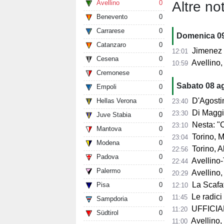
Altre not
Avellino
0
Benevento
0
Carrarese
0
Domenica 0
Catanzaro
0
Jimenez o
12:01
Cesena
0
Avellino,
10:59
Cremonese
0
Sabato 08 a
Empoli
0
D'Agostino: "So
Hellas Verona
0
23:40
Di Maggio: "I
23:30
Juve Stabia
0
Nesta: "Contento 
23:10
Mantova
0
Torino, Mascar
23:04
Modena
0
Torino, Abate:
22:56
Padova
0
Avellino-T
22:44
Palermo
0
Avellino, 
20:29
La Scafat
Pisa
0
12:10
Le radici 
11:45
Sampdoria
0
UFFICIALE
11:20
Südtirol
0
Avellino, 
11:00