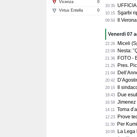
Vicenza
0
UFFICIALE
10:35
Virtus Entella
0
Sgarbi ri
10:15
Il Verona
09:50
Venerdì 07 
Miceli (Spo
22:26
Nesta: "Q
22:09
FOTO - Ec
21:36
Pres. Pico
21:25
Dell'Anno:
21:04
D'Agostino: 
20:42
Il sindaco 
20:15
Due esube
18:43
Jimenez per
16:58
Torna d'at
14:11
Prove tecn
12:23
Per Kumi 
11:30
La Lega B
10:05