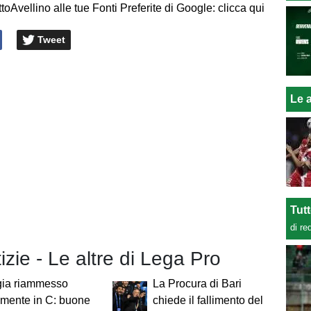
toAvellino alle tue Fonti Preferite di Google: clicca qui
Tweet
Le a
Tut
di re
tizie - Le altre di Lega Pro
gia riammesso
La Procura di Bari
almente in C: buone
chiede il fallimento del