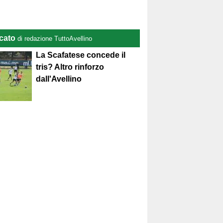
cato
di redazione TuttoAvellino
La Scafatese concede il
tris? Altro rinforzo
dall'Avellino