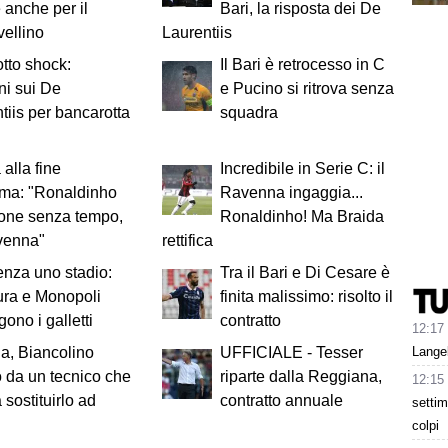
e anche per il
Bari, la risposta dei De
vellino
Laurentiis
otto shock:
Il Bari è retrocesso in C
ni sui De
e Pucino si ritrova senza
tiis per bancarotta
squadra
 alla fine
Incredibile in Serie C: il
rma: "Ronaldinho
Ravenna ingaggia...
one senza tempo,
Ronaldinho! Ma Braida
avenna"
rettifica
enza uno stadio:
Tra il Bari e Di Cesare è
ura e Monopoli
finita malissimo: risolto il
gono i galletti
contratto
12:17
Lange
a, Biancolino
UFFICIALE - Tesser
o da un tecnico che
riparte dalla Reggiana,
12:15
 sostituirlo ad
contratto annuale
settim
colpi