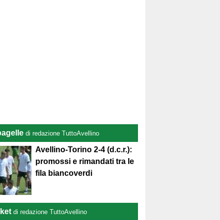
pagelle
di redazione TuttoAvellino
Avellino-Torino 2-4 (d.c.r.):
promossi e rimandati tra le
fila biancoverdi
ket
di redazione TuttoAvellino