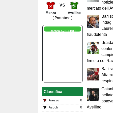
notizi
VS
mercato dell'A
Monza
Avellino
Bari s
[ Precedenti ]
indagi
Lauren
Meteo AVELLINO
fraudolenta
Braida
confe
campi
firmerà col R
Bari s
Altam
respin
Catani
Classifica
beffat
Arezzo
0
poteva
Avellino
Ascoli
0