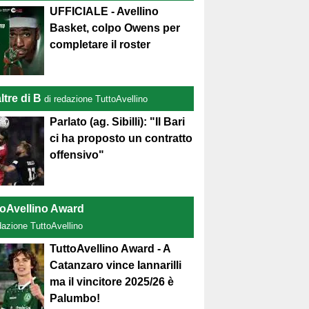
UFFICIALE - Avellino
Basket, colpo Owens per
completare il roster
ltre di B
di redazione TuttoAvellino
Parlato (ag. Sibilli): "Il Bari
ci ha proposto un contratto
offensivo"
toAvellino Award
dazione TuttoAvellino
TuttoAvellino Award - A
Catanzaro vince Iannarilli
ma il vincitore 2025/26 è
Palumbo!