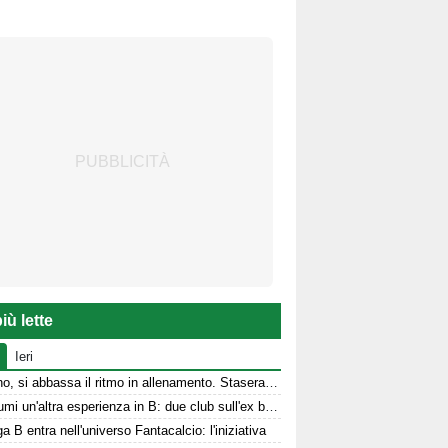
iù lette
Ieri
Avellino, si abbassa il ritmo in allenamento. Stasera la presentazione in Piazza
Per Kumi un'altra esperienza in B: due club sull'ex biancoverde
a B entra nell'universo Fantacalcio: l'iniziativa