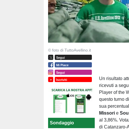
© foto di TuttoAvellino.it
Segui
Mi Piace
Segui
Un risultato at
Iscriviti
ricevuti a segu
Player of the 
questo turno d
sua percentual
Missori
e
Sou
al 3,86%. Votaz
Sondaggio
di Catanzaro-A