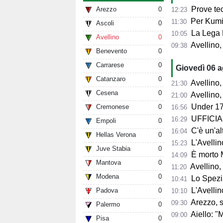
Prove tecn
Arezzo
0
12:23
Per Kumi 
11:30
Ascoli
0
La Lega B
10:05
Avellino
0
Avellino, s
09:38
Benevento
0
Carrarese
0
Giovedì 06 
Catanzaro
0
Avellino, l'
21:30
Cesena
0
Avellino, per il Me
21:00
Under 17
Cremonese
0
16:56
UFFICIALE
16:29
Empoli
0
C'è un'alt
16:04
Hellas Verona
0
L'Avellino
15:23
Juve Stabia
0
È morto 
14:09
Mantova
0
Avellino,
11:20
Modena
0
Lo Spezia
10:41
L'Avellin
Padova
0
10:10
Arezzo, si presenta 
09:30
Palermo
0
Aiello: "Mancano tre ta
09:00
Pisa
0