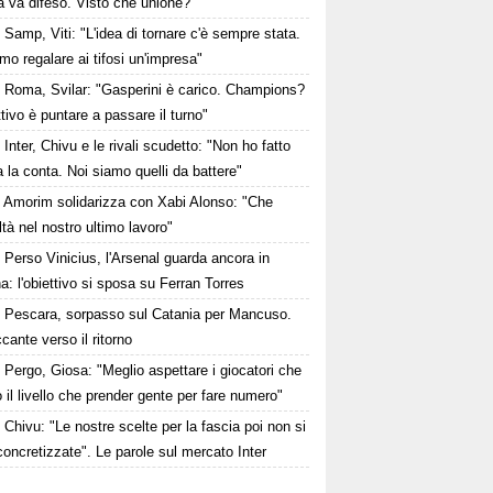
 va difeso. Visto che unione?"
Samp, Viti: "L'idea di tornare c'è sempre stata.
mo regalare ai tifosi un'impresa"
Roma, Svilar: "Gasperini è carico. Champions?
ttivo è puntare a passare il turno"
Inter, Chivu e le rivali scudetto: "Non ho fatto
 la conta. Noi siamo quelli da battere"
Amorim solidarizza con Xabi Alonso: "Che
oltà nel nostro ultimo lavoro"
Perso Vinicius, l'Arsenal guarda ancora in
: l'obiettivo si sposa su Ferran Torres
Pescara, sorpasso sul Catania per Mancuso.
ccante verso il ritorno
Pergo, Giosa: "Meglio aspettare i giocatori che
 il livello che prender gente per fare numero"
Chivu: "Le nostre scelte per la fascia poi non si
oncretizzate". Le parole sul mercato Inter