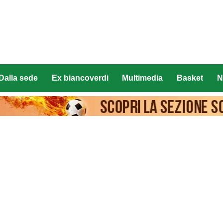
Dalla sede
Ex biancoverdi
Multimedia
Basket
N