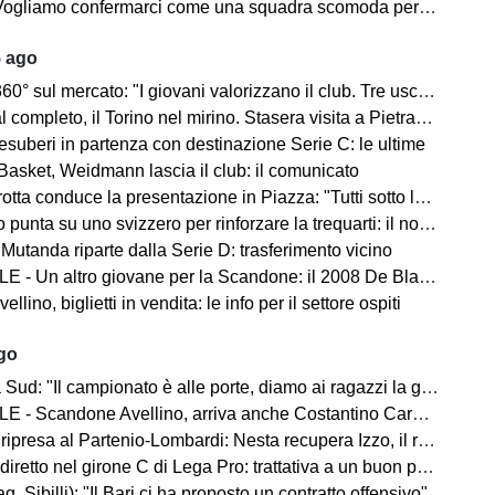
amo confermarci come una squadra scomoda per tutti. La concorrenza ben venga. Io mi sento bene"
5 ago
mercato: "I giovani valorizzano il club. Tre uscite ancora da fare". Sul modulo, la difesa, Licina e Marina...
completo, il Torino nel mirino. Stasera visita a Pietrastornina
 esuberi in partenza con destinazione Serie C: le ultime
Basket, Weidmann lascia il club: il comunicato
ta conduce la presentazione in Piazza: "Tutti sotto lo stesso cielo"
 punta su uno svizzero per rinforzare la trequarti: il nome
 Mutanda riparte dalla Serie D: trasferimento vicino
 - Un altro giovane per la Scandone: il 2008 De Blasio
lino, biglietti in vendita: le info per il settore ospiti
ago
d: "Il campionato è alle porte, diamo ai ragazzi la giusta carica"
 - Scandone Avellino, arriva anche Costantino Carullo
ripresa al Partenio-Lombardi: Nesta recupera Izzo, il report
iretto nel girone C di Lega Pro: trattativa a un buon punto
ag. Sibilli): "Il Bari ci ha proposto un contratto offensivo"