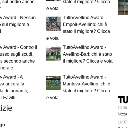
 sul podio anche
stato il migliore? Clicca
r
e vota
Av Award - Nessun
TuttoAvellino Award -
 sul migliore a
Empoli-Avellino: chi è
i
stato il migliore? Clicca
e vota
v Award - Contro il
TuttoAvellino Award -
usso sugli scudi,
Avellino-Bari: chi è stato
s secondo anche
il migliore? Clicca e vota
enerale
v Award - A
TuttoAvellino Award -
va ancora la
Mantova-Avellino: chi è
a di Iannarilli,
stato il migliore? Clicca
 Favilli
e vota
izie
12:45
Nizza 
12:37
ago