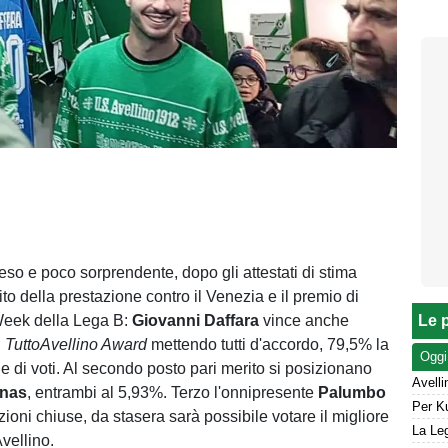
teso e poco sorprendente, dopo gli attestati di stima
ito della prestazione contro il Venezia e il premio di
Week della Lega B:
Giovanni Daffara
vince anche
Le p
i
TuttoAvellino Award
mettendo tutti d'accordo, 79,5% la
Oggi
e di voti. Al secondo posto pari merito si posizionano
nas
, entrambi al 5,93%. Terzo l'onnipresente
Palumbo
ioni chiuse, da stasera sarà possibile votare il migliore
La Leg
vellino.