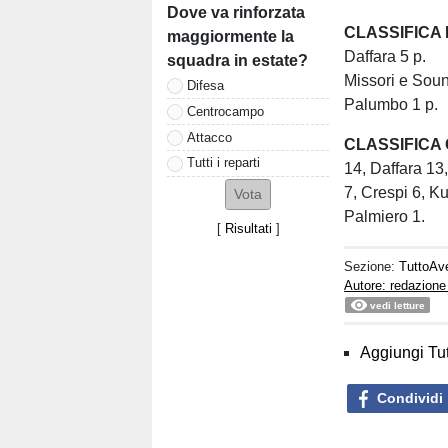
Dove va rinforzata
CLASSIFICA
maggiormente la
Daffara 5 p.
squadra in estate?
Missori e Soun
Difesa
Palumbo 1 p.
Centrocampo
Attacco
CLASSIFICA
Tutti i reparti
14, Daffara 13,
7, Crespi 6, K
Palmiero 1.
[
Risultati
]
Sezione:
TuttoAve
Autore: redazione
vedi letture
Aggiungi Tut
Condividi