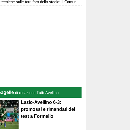
Prove tecniche sulle torri faro dello stadio: il Comune stanzia i fondi
pagelle
di redazione TuttoAvellino
Lazio-Avellino 6-3:
promossi e rimandati del
test a Formello