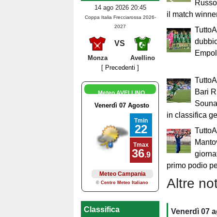
Russo,
14 ago 2026 20:45
il match winne
Coppa Italia Frecciarossa 2026-
2027
Tutto
dubbio
VS
Empol
Monza
Avellino
[ Precedenti ]
TuttoA
Bari R
Meteo AVELLINO
Souna
in classifica g
TuttoA
Manto
giornat
primo podio per
Altre not
Classifica
Venerdì 07 