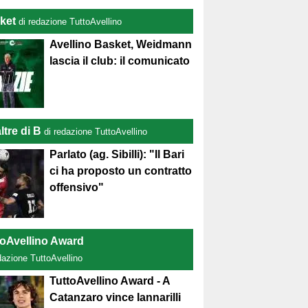
ket
di redazione TuttoAvellino
Avellino Basket, Weidmann
lascia il club: il comunicato
ltre di B
di redazione TuttoAvellino
Parlato (ag. Sibilli): "Il Bari
ci ha proposto un contratto
offensivo"
toAvellino Award
dazione TuttoAvellino
TuttoAvellino Award - A
Catanzaro vince Iannarilli