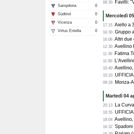
Favilli: "Vogli
08:30
Sampdoria
0
Südtirol
0
Mercoledì 0
Vicenza
0
Aiello a 360° sul 
17:15
Virtus Entella
0
Gruppo al 
16:30
Altri due
16:06
Avellino 
12:30
Fatima Trot
11:30
L'Avellino
11:00
Avellino,
10:40
UFFICIALE
10:10
Monza-Avel
09:28
Martedì 04 
La Curva Su
20:13
UFFICIALE
18:35
Avellino, 
18:04
Spadoni d
16:32
Parlato (
15:29