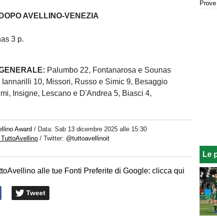
 DOPO AVELLINO-VENEZIA
as 3 p.
 GENERALE:
Palumbo 22, Fontanarosa e Sounas
 Iannarilli 10, Missori, Russo e Simic 9, Besaggio
umi, Insigne, Lescano e D'Andrea 5, Biasci 4,
llino Award
/ Data:
Sab 13 dicembre 2025 alle 15:30
 TuttoAvellino
/ Twitter:
@tuttoavellinoit
Le 
toAvellino alle tue Fonti Preferite di Google: clicca qui
Tweet