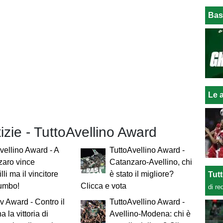
Bas
Le a
tizie - TuttoAvellino Award
vellino Award - A
TuttoAvellino Award -
zaro vince
Catanzaro-Avellino, chi
lli ma il vincitore
è stato il migliore?
Tut
umbo!
Clicca e vota
di re
v Award - Contro il
TuttoAvellino Award -
 la vittoria di
Avellino-Modena: chi è