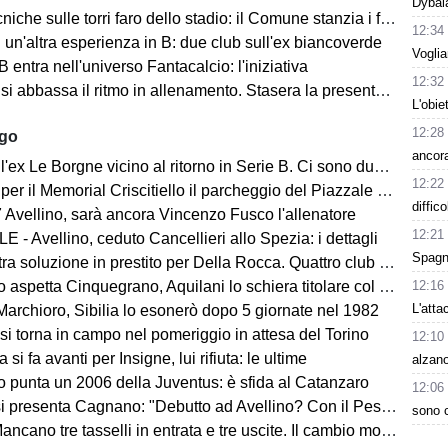
Dybala
iche sulle torri faro dello stadio: il Comune stanzia i fondi
12:34
un'altra esperienza in B: due club sull'ex biancoverde
Voglia
 entra nell'universo Fantacalcio: l'iniziativa
12:32
i abbassa il ritmo in allenamento. Stasera la presentazione in Piazza
L'obie
12:28
ago
ancora
ex Le Borgne vicino al ritorno in Serie B. Ci sono due club sul francese
12:22
morial Criscitiello il parcheggio del Piazzale degli Irpini è occupato. I tifosi possono parcheggiare al Campo Genova
diffic
 Avellino, sarà ancora Vincenzo Fusco l'allenatore
12:21
 - Avellino, ceduto Cancellieri allo Spezia: i dettagli
Spagna
ra soluzione in prestito per Della Rocca. Quattro club su Manzi
12:16
 aspetta Cinquegrano, Aquilani lo schiera titolare col Sassuolo
L'atta
Marchioro, Sibilia lo esonerò dopo 5 giornate nel 1982
 si torna in campo nel pomeriggio in attesa del Torino
12:10
 si fa avanti per Insigne, lui rifiuta: le ultime
alzano
o punta un 2006 della Juventus: è sfida al Catanzaro
12:06
Cagnano: "Debutto ad Avellino? Con il Pescara andò bene. Gol dell'ex? Ho rispetto per la piazza e i compagni, non esulterei"
sono c
sselli in entrata e tre uscite. Il cambio modulo? Una squadra camaleontica non dà punti di riferimento". Sull'esterno e il trequartista...