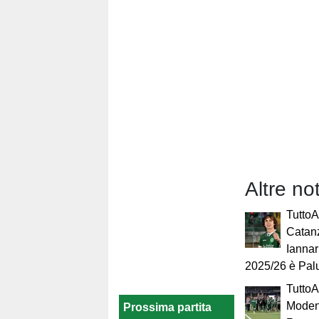
Altre no
TuttoA
Catan
Iannari
2025/26 è Pal
TuttoA
Modena
Prossima partita