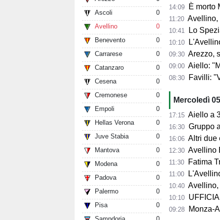
È morto 
14:09
Ascoli
0
Avellino,
11:20
Avellino
0
Lo Spezia
10:41
Benevento
0
L'Avellin
10:10
Arezzo, si presenta 
Carrarese
0
09:30
Aiello: "Mancano tre ta
09:00
Catanzaro
0
Favilli: "Vogli
08:30
Cesena
0
Cremonese
0
Mercoledì 0
Empoli
0
Aiello a 360° sul 
17:15
Hellas Verona
0
Gruppo al 
16:30
Juve Stabia
0
Altri due
16:06
Avellino 
Mantova
0
12:30
Fatima Trot
11:30
Modena
0
L'Avellino
11:00
Padova
0
Avellino,
10:40
Palermo
0
UFFICIALE
10:10
Pisa
0
Monza-Avel
09:28
Sampdoria
0