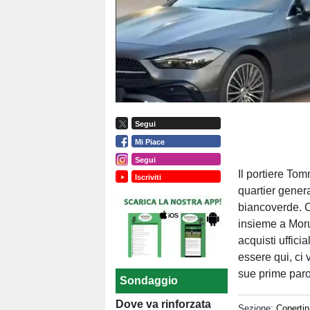
Segui
Mi Piace
Segui
Il portiere Tom
Iscriviti
quartier genera
biancoverde. C
insieme a Moru
acquisti ufficia
essere qui, ci 
sue prime paro
Sondaggio
Dove va rinforzata
Sezione:
Copertin