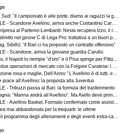
ago
d: "Il campionato è alle porte, diamo ai ragazzi la giusta carica"
 - Scandone Avellino, arriva anche Costantino Carullo
ripresa al Partenio-Lombardi: Nesta recupera Izzo, il report
iretto nel girone C di Lega Pro: trattativa a un buon punto
ag. Sibilli): "Il Bari ci ha proposto un contratto offensivo"
E - Scandone, arriva la giovane guardia Carullo
 il Napoli lo riempie "d'oro" e il Pisa spinge per Pittarello
 due operazioni di mercato con la Folgore Caratese: i nomi
ne rosa e maglie, Dell'Anno: "L'Avellino è di tutti, ecco cosa faremo"
 piace all'Avellino: la proposta alla Juventus
 - Tribuzzi passa al Bari: la formula del trasferimento
na: "Marina andrà all'Avellino". Ma Aiello deve prima cedere
 - Avellino Basket, Formato confermato come assistant coach
ea mai abbandonata per la trequarti: le ultime
 il programma degli allenamenti e degli eventi extra-campo
go