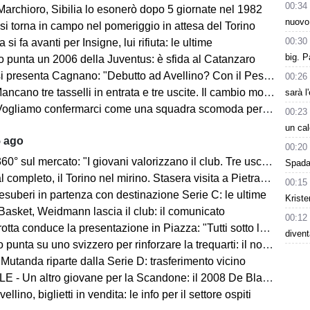
00:34
Marchioro, Sibilia lo esonerò dopo 5 giornate nel 1982
nuovo
 si torna in campo nel pomeriggio in attesa del Torino
00:30
 si fa avanti per Insigne, lui rifiuta: le ultime
big. P
o punta un 2006 della Juventus: è sfida al Catanzaro
Cagnano: "Debutto ad Avellino? Con il Pescara andò bene. Gol dell'ex? Ho rispetto per la piazza e i compagni, non esulterei"
00:26
sselli in entrata e tre uscite. Il cambio modulo? Una squadra camaleontica non dà punti di riferimento". Sull'esterno e il trequartista...
sarà l
amo confermarci come una squadra scomoda per tutti. La concorrenza ben venga. Io mi sento bene"
00:23
un cal
5 ago
00:20
mercato: "I giovani valorizzano il club. Tre uscite ancora da fare". Sul modulo, la difesa, Licina e Marina...
Spada 
completo, il Torino nel mirino. Stasera visita a Pietrastornina
00:15
 esuberi in partenza con destinazione Serie C: le ultime
Kriste
Basket, Weidmann lascia il club: il comunicato
00:12
ta conduce la presentazione in Piazza: "Tutti sotto lo stesso cielo"
divent
 punta su uno svizzero per rinforzare la trequarti: il nome
 Mutanda riparte dalla Serie D: trasferimento vicino
 - Un altro giovane per la Scandone: il 2008 De Blasio
lino, biglietti in vendita: le info per il settore ospiti