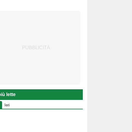
iù lette
Ieri