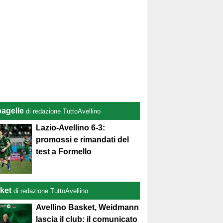
pagelle
di redazione TuttoAvellino
Lazio-Avellino 6-3:
promossi e rimandati del
test a Formello
ket
di redazione TuttoAvellino
Avellino Basket, Weidmann
lascia il club: il comunicato