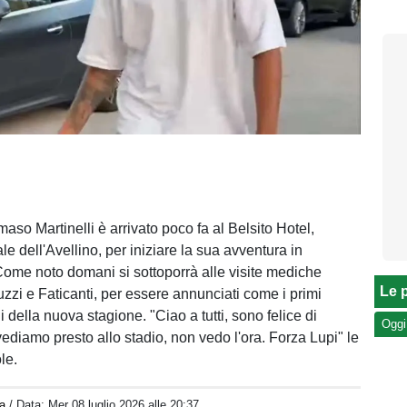
maso Martinelli è arrivato poco fa al Belsito Hotel,
le dell'Avellino, per iniziare la sua avventura in
ome noto domani si sottoporrà alle visite mediche
Le p
zzi e Faticanti, per essere annunciati come i primi
li della nuova stagione. "Ciao a tutti, sono felice di
Oggi
vediamo presto allo stadio, non vedo l'ora. Forza Lupi" le
le.
a
/ Data:
Mer 08 luglio 2026 alle 20:37