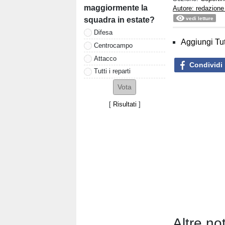
maggiormente la
Autore: redazione
vedi letture
squadra in estate?
Difesa
Aggiungi Tut
Centrocampo
Attacco
Condividi
Tutti i reparti
[
Risultati
]
Altre no