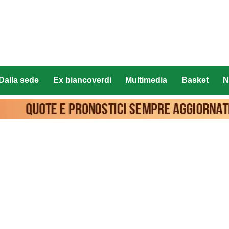
Dalla sede
Ex biancoverdi
Multimedia
Basket
N