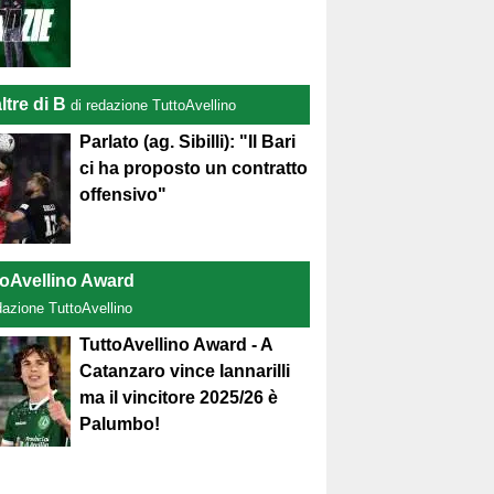
ltre di B
di redazione TuttoAvellino
Parlato (ag. Sibilli): "Il Bari
ci ha proposto un contratto
offensivo"
toAvellino Award
dazione TuttoAvellino
TuttoAvellino Award - A
Catanzaro vince Iannarilli
ma il vincitore 2025/26 è
Palumbo!