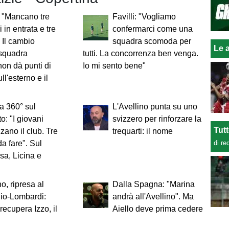
: "Mancano tre
Favilli: "Vogliamo
i in entrata e tre
confermarci come una
. Il cambio
squadra scomoda per
Le a
squadra
tutti. La concorrenza ben venga.
on dà punti di
Io mi sento bene"
ll'esterno e il
 a 360° sul
L'Avellino punta su uno
o: "I giovani
svizzero per rinforzare la
Tut
zzano il club. Tre
trequarti: il nome
di re
a fare". Sul
sa, Licina e
no, ripresa al
Dalla Spagna: "Marina
io-Lombardi:
andrà all'Avellino". Ma
recupera Izzo, il
Aiello deve prima cedere