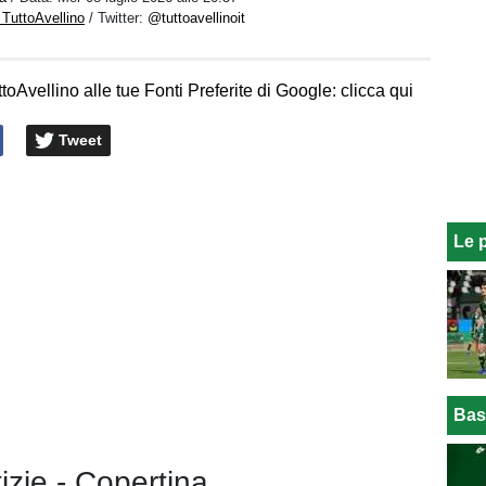
 TuttoAvellino
/ Twitter:
@tuttoavellinoit
toAvellino alle tue Fonti Preferite di Google: clicca qui
Tweet
Le 
Bas
tizie - Copertina