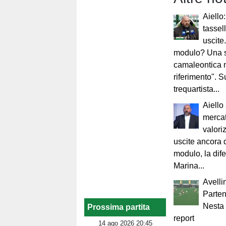
Aiello
tassell
uscite
modulo? Una 
camaleontica n
riferimento". Su
trequartista...
Aiello
mercat
valori
uscite ancora d
modulo, la dife
Marina...
Avelli
Parten
Nesta 
Prossima partita
report
14 ago 2026 20:45