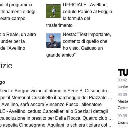
no, il programma
UFFICIALE - Avellino,
allenamenti e degli
ceduto Panico al Foggia:
 extra-campo
la formula del
trasferimento
lo Reale, un altro
Nesta: "Test importante,
o under per la
contento di quello che
 dell'Avellino
ho visto. Gattuso un
grande amico"
izie
00:42
ago
confer
ex Le Borgne vicino al ritorno in Serie B. Ci sono due club sul francese
00:39
morial Criscitiello il parcheggio del Piazzale degli Irpini è occupato. I tifosi possono parcheggiare al Campo Genova
Masta
 Avellino, sarà ancora Vincenzo Fusco l'allenatore
Castro
 - Avellino, ceduto Cancellieri allo Spezia: i dettagli
00:38
ra soluzione in prestito per Della Rocca. Quattro club su Manzi
Dioman
 aspetta Cinquegrano, Aquilani lo schiera titolare col Sassuolo