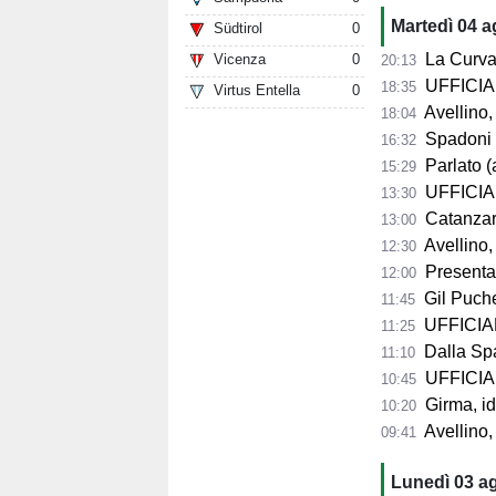
Martedì 04 
Südtirol
0
La Curva Su
Vicenza
0
20:13
UFFICIALE
18:35
Virtus Entella
0
Avellino, 
18:04
Spadoni d
16:32
Parlato (
15:29
UFFICIAL
13:30
Catanzaro,
13:00
Avellino,
12:30
Presentazio
12:00
Gil Puche
11:45
UFFICIALE
11:25
Dalla Spag
11:10
UFFICIALE
10:45
Girma, id
10:20
Avellino,
09:41
Lunedì 03 a