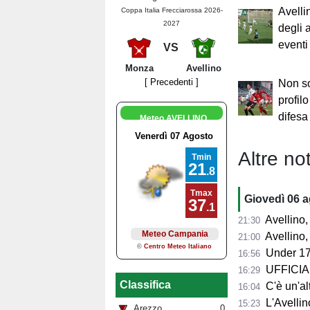
Avelli
Coppa Italia Frecciarossa 2026-
2027
degli 
eventi
VS
Monza
Avellino
[ Precedenti ]
Non so
profil
difesa
Meteo AVELLINO
Altre not
Giovedì 06 
Avellino, l'
21:30
Avellino, per il Me
21:00
Under 17
16:56
UFFICIALE
16:29
Classifica
C'è un'alt
16:04
L'Avellino
15:23
Arezzo
0