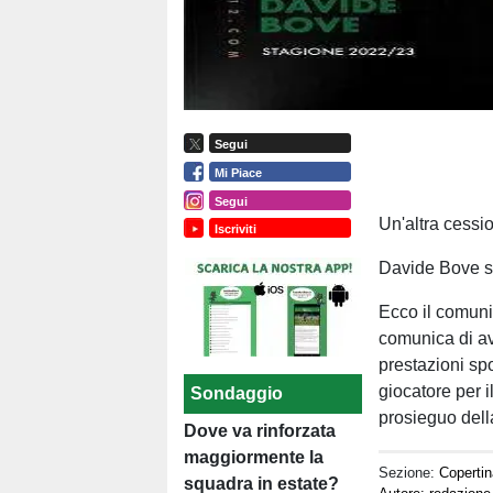
Segui
Mi Piace
Segui
Un'altra cessio
Iscriviti
Davide Bove si 
Ecco il comuni
comunica di ave
prestazioni spo
giocatore per il
Sondaggio
prosieguo della
Dove va rinforzata
maggiormente la
Sezione:
Copertin
squadra in estate?