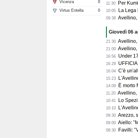
Vicenza
0
Per Kumi 
11:30
La Lega B
Virtus Entella
0
10:05
Avellino, s
09:38
Giovedì 06 
Avellino, l'
21:30
Avellino, per il Me
21:00
Under 17
16:56
UFFICIALE
16:29
C'è un'alt
16:04
L'Avellino
15:23
È morto 
14:09
Avellino,
11:20
Lo Spezia
10:41
L'Avellin
10:10
Arezzo, si presenta 
09:30
Aiello: "Mancano tre ta
09:00
Favilli: "Vogli
08:30