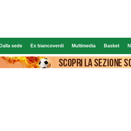
Dalla sede
Ex biancoverdi
Multimedia
Basket
N