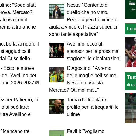
tino: "Soddisfatti
Nesta: "Contento di
prova. Mercato?
quello che ho visto.
alcosa con il
Peccato perchè vincere
remo altro anche
aiuta a vincere. Piazza super, ci
Le a
sono tante aspettative"
o, beffa ai rigori: il
Avellino, ecco gli
 si aggiudica il
sponsor per la prossima
al Criscitiello
stagione: le dichiarazioni
- Ecco le nuove
D'Agostino: "Avremo
 dell'Avellino per
delle maglie bellissime,
Tut
gione 2026-2027
Nesta entusiasta.
di re
Mercato? Ottimo, ma..."
z per Patierno, lo
Torna d'attualità un
o si può fare:
profilo per la trequarti: le
i tra Avellino e
ultime
: "Mancano tre
Favilli: "Vogliamo