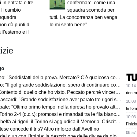
i in entrata e tre
confermarci come una
. Il cambio
squadra scomoda per
squadra
tutti. La concorrenza ben venga.
on dà punti di
Io mi sento bene"
ll'esterno e il
izie
go
ddisfatti della prova. Mercato? C'è qualcosa con il Catania, ma faremo altro anche in entrata"
l gol grande soddisfazione, spero di continuare così. I tifosi saranno un fattore"
10:14
di quello che ho visto. Peccato perchè vincere aiuta a vincere. Piazza super, ci sono tante aspettative"
rientr
di: "Grande soddisfazione aver parato tre rigori su quattro. Siamo pronti per la stagione"
10:08
 "Ottimo primo tempo, nella ripresa ho provato altre soluzioni. Mercato? La società sa"
le for
orino 2-4 (d.c.r.): promossi e rimandati tra le fila biancoverdi
10:03
beffa ai rigori: il Torino si aggiudica il Memorial Criscitiello
l’iniz
ese concede il tris? Altro rinforzo dall'Avellino
09:57
del club con l'Irpinia: la descrizione delle divise da gioco