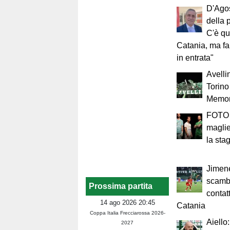
D'Agos
della 
C'è qu
Catania, ma fa
in entrata"
Avellin
Torino
Memori
FOTO 
maglie
la sta
Jimene
scambi
Prossima partita
contatt
14 ago 2026 20:45
Catania
Coppa Italia Frecciarossa 2026-
Aiello
2027