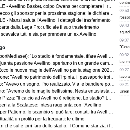
centro
 - Avellino Basket, colpo Owens per completare il roster
09:50
ecco gli sponsor per la prossima stagione: le dichiarazioni
rossob
 - Manzi saluta l'Avellino: i dettagli del trasferimento
09:43
parte dalla Lega Pro: ufficiale il suo trasferimento
squadr
 scavalca tutti e sta per prendere un ex Avellino
09:37
"C'era
ago
09:32
rtMediaset): "Lo stadio è fondamentale, tifare Avellino un privilegio"
lavora
uanta passione Avellino, speriamo in un grande campionato"
09:27
co le nuove maglie dell'Avellino per la stagione 2026-2027
lavora
ne: "Avellino patrimonio dell'Irpinia, il passaporto irpino..."
 "Avevo un sogno, l'ho realizzato. Via le bandiere politiche..."
09:21
"Avremo delle maglie bellissime, Nesta entusiasta. Mercato? Ottimo, ma..."
Union
Pizza: "Il calcio ad Avellino è religione. Lo stadio? Lo faremo..."
ri alla Scafatese: intesa raggiunta con l'Avellino
 Patierno, lo scambio si può fare: contatti tra Avellino e Catania
tualità un profilo per la trequarti: le ultime
iche sulle torri faro dello stadio: il Comune stanzia i fondi