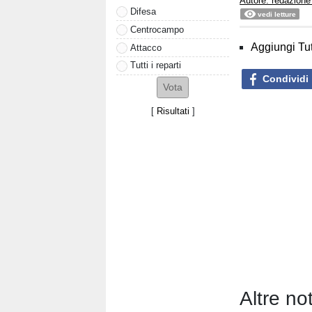
Autore: redazione
Difesa
vedi letture
Centrocampo
Aggiungi Tut
Attacco
Tutti i reparti
Condividi
[
Risultati
]
Altre no