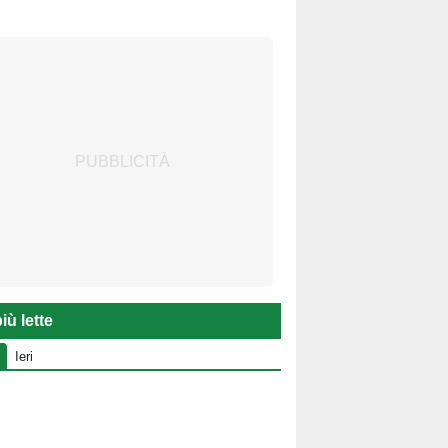
iù lette
Ieri