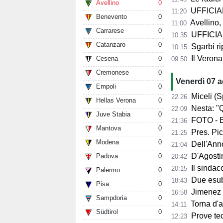
Avellino
0
UFFICIALE
11:20
Benevento
0
Avellino, 
11:00
Carrarese
0
UFFICIALE
10:35
Catanzaro
0
Sgarbi ri
10:15
Il Verona
Cesena
0
09:50
Cremonese
0
Venerdì 07 
Empoli
0
Miceli (Spo
22:26
Hellas Verona
0
Nesta: "Q
22:09
Juve Stabia
0
FOTO - Ec
21:36
Mantova
0
Pres. Pico
21:25
Modena
0
Dell'Anno:
21:04
D'Agostino: 
Padova
0
20:42
Il sindaco 
20:15
Palermo
0
Due esube
18:43
Pisa
0
Jimenez per
16:58
Sampdoria
0
Torna d'at
14:11
Südtirol
0
Prove tecn
12:23