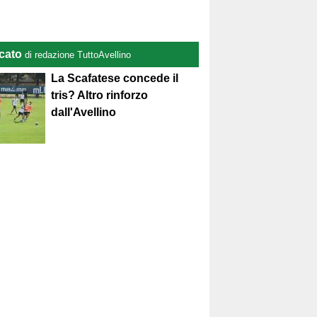
cato
di redazione TuttoAvellino
La Scafatese concede il
tris? Altro rinforzo
dall'Avellino