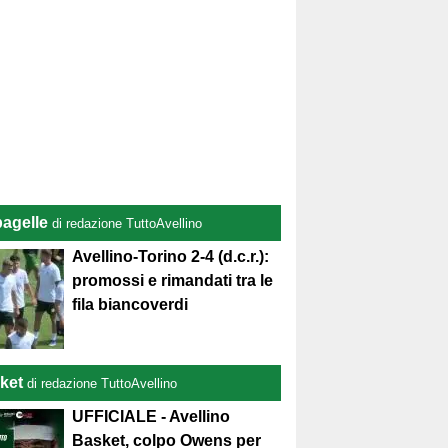
pagelle
di redazione TuttoAvellino
Avellino-Torino 2-4 (d.c.r.):
promossi e rimandati tra le
fila biancoverdi
ket
di redazione TuttoAvellino
UFFICIALE - Avellino
Basket, colpo Owens per