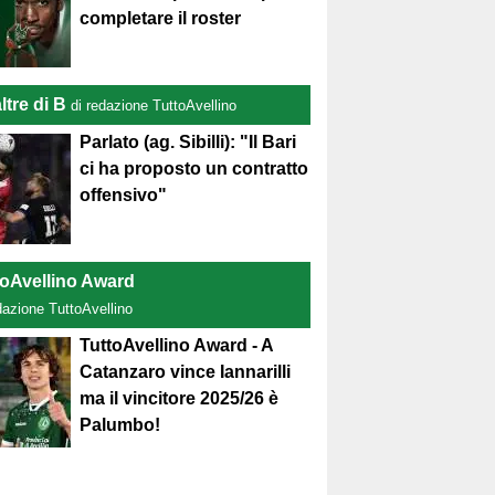
completare il roster
ltre di B
di redazione TuttoAvellino
Parlato (ag. Sibilli): "Il Bari
ci ha proposto un contratto
offensivo"
toAvellino Award
dazione TuttoAvellino
TuttoAvellino Award - A
Catanzaro vince Iannarilli
ma il vincitore 2025/26 è
Palumbo!