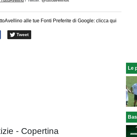
 TuttoAvellino
/ Twitter:
@tuttoavellinoit
toAvellino alle tue Fonti Preferite di Google: clicca qui
Tweet
Le 
Bas
tizie - Copertina