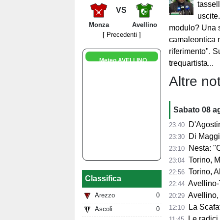
tassell
VS
uscite
Monza
Avellino
modulo? Una 
[ Precedenti ]
camaleontica n
riferimento". Su
Meteo AVELLINO
trequartista...
Altre not
Sabato 08 a
D'Agostino: "So
23:40
Di Maggio: "I
23:30
Nesta: "Contento 
23:10
Torino, Mascar
23:04
Torino, Abate:
22:56
Classifica
Avellino-T
22:44
Avellino, 
Arezzo
0
20:29
La Scafat
12:10
Ascoli
0
Le radici 
11:45