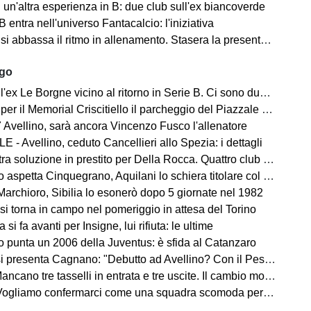
un'altra esperienza in B: due club sull'ex biancoverde
 entra nell'universo Fantacalcio: l'iniziativa
i abbassa il ritmo in allenamento. Stasera la presentazione in Piazza
ago
ex Le Borgne vicino al ritorno in Serie B. Ci sono due club sul francese
morial Criscitiello il parcheggio del Piazzale degli Irpini è occupato. I tifosi possono parcheggiare al Campo Genova
 Avellino, sarà ancora Vincenzo Fusco l'allenatore
 - Avellino, ceduto Cancellieri allo Spezia: i dettagli
ra soluzione in prestito per Della Rocca. Quattro club su Manzi
 aspetta Cinquegrano, Aquilani lo schiera titolare col Sassuolo
Marchioro, Sibilia lo esonerò dopo 5 giornate nel 1982
 si torna in campo nel pomeriggio in attesa del Torino
 si fa avanti per Insigne, lui rifiuta: le ultime
o punta un 2006 della Juventus: è sfida al Catanzaro
Cagnano: "Debutto ad Avellino? Con il Pescara andò bene. Gol dell'ex? Ho rispetto per la piazza e i compagni, non esulterei"
sselli in entrata e tre uscite. Il cambio modulo? Una squadra camaleontica non dà punti di riferimento". Sull'esterno e il trequartista...
amo confermarci come una squadra scomoda per tutti. La concorrenza ben venga. Io mi sento bene"