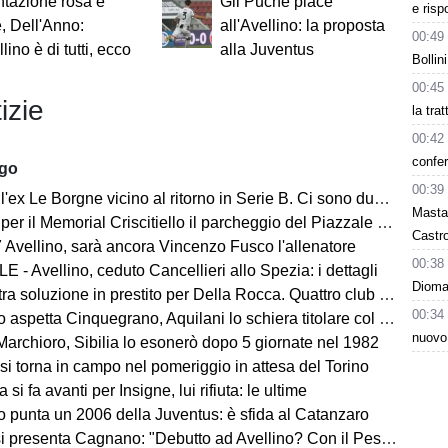
tazione rosa e
Gil Puche piace
e risp
, Dell'Anno:
all'Avellino: la proposta
00:49
lino è di tutti, ecco
alla Juventus
Bollin
00:45
izie
la tra
00:42
confer
ago
00:39
ex Le Borgne vicino al ritorno in Serie B. Ci sono due club sul francese
Masta
morial Criscitiello il parcheggio del Piazzale degli Irpini è occupato. I tifosi possono parcheggiare al Campo Genova
Castro
 Avellino, sarà ancora Vincenzo Fusco l'allenatore
00:38
 - Avellino, ceduto Cancellieri allo Spezia: i dettagli
Dioman
ra soluzione in prestito per Della Rocca. Quattro club su Manzi
00:34
 aspetta Cinquegrano, Aquilani lo schiera titolare col Sassuolo
nuovo
Marchioro, Sibilia lo esonerò dopo 5 giornate nel 1982
 si torna in campo nel pomeriggio in attesa del Torino
 si fa avanti per Insigne, lui rifiuta: le ultime
o punta un 2006 della Juventus: è sfida al Catanzaro
Cagnano: "Debutto ad Avellino? Con il Pescara andò bene. Gol dell'ex? Ho rispetto per la piazza e i compagni, non esulterei"