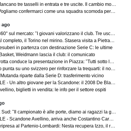
sselli in entrata e tre uscite. Il cambio modulo? Una squadra camaleontica non dà punti di riferimento". Sull'esterno e il trequartista...
amo confermarci come una squadra scomoda per tutti. La concorrenza ben venga. Io mi sento bene"
5 ago
mercato: "I giovani valorizzano il club. Tre uscite ancora da fare". Sul modulo, la difesa, Licina e Marina...
completo, il Torino nel mirino. Stasera visita a Pietrastornina
 esuberi in partenza con destinazione Serie C: le ultime
Basket, Weidmann lascia il club: il comunicato
ta conduce la presentazione in Piazza: "Tutti sotto lo stesso cielo"
 punta su uno svizzero per rinforzare la trequarti: il nome
 Mutanda riparte dalla Serie D: trasferimento vicino
 - Un altro giovane per la Scandone: il 2008 De Blasio
lino, biglietti in vendita: le info per il settore ospiti
ago
d: "Il campionato è alle porte, diamo ai ragazzi la giusta carica"
 - Scandone Avellino, arriva anche Costantino Carullo
ripresa al Partenio-Lombardi: Nesta recupera Izzo, il report