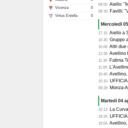
Aiello: "Mancano tre ta
09:00
Vicenza
0
Favilli: "Vogli
08:30
Virtus Entella
0
Mercoledì 0
Aiello a 360° sul 
17:15
Gruppo al 
16:30
Altri due
16:06
Avellino 
12:30
Fatima Trot
11:30
L'Avellino
11:00
Avellino,
10:40
UFFICIALE
10:10
Monza-Avel
09:28
Martedì 04 
La Curva Su
20:13
UFFICIALE
18:35
Avellino, 
18:04