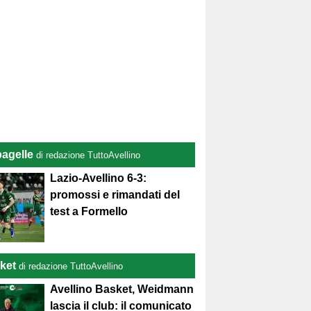
pagelle
di redazione TuttoAvellino
Lazio-Avellino 6-3:
promossi e rimandati del
test a Formello
ket
di redazione TuttoAvellino
Avellino Basket, Weidmann
lascia il club: il comunicato