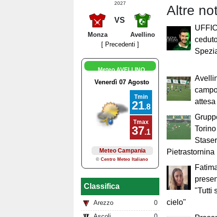
2027
Altre no
VS
UFFICI
Monza
Avellino
ceduto
[ Precedenti ]
Spezia:
Meteo AVELLINO
Avellin
campo 
attesa
Gruppo
Torino
Staser
Pietrastornina
Fatima
presen
Classifica
"Tutti 
cielo"
Arezzo
0
Ascoli
0