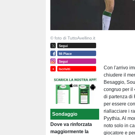
© foto di TuttoAvellino.it
Segui
Mi Piace
Segui
Con l'arrivo i
Iscriviti
chiudere il me
Besaggio, Sou
congruo per il 
di partenza di
per essere con
riallacciare i 
Sondaggio
Pyythia. Al mo
Dove va rinforzata
noto solo in cas
maggiormente la
giocatore e per