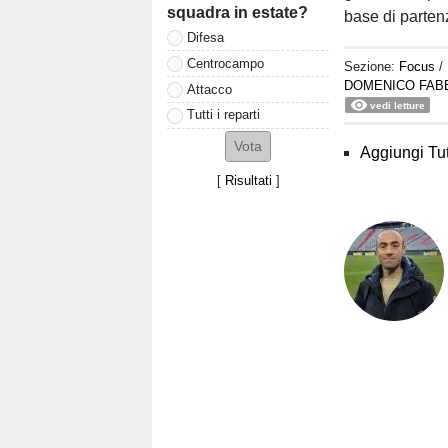
squadra in estate?
base di partenz
Difesa
Centrocampo
Sezione:
Focus
/
DOMENICO FABB
Attacco
vedi letture
Tutti i reparti
Aggiungi Tut
[
Risultati
]