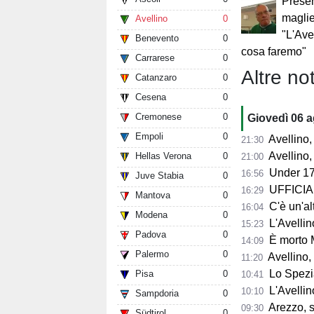
Presen
maglie
Avellino
0
"L'Avel
Benevento
0
cosa faremo"
Carrarese
0
Altre not
Catanzaro
0
Cesena
0
Cremonese
0
Giovedì 06 
Empoli
0
Avellino, l'
21:30
Avellino, per il Me
Hellas Verona
0
21:00
Under 17
16:56
Juve Stabia
0
UFFICIALE
16:29
Mantova
0
C'è un'alt
16:04
Modena
0
L'Avellino
15:23
Padova
0
È morto 
14:09
Palermo
0
Avellino,
11:20
Lo Spezia
Pisa
0
10:41
L'Avellin
10:10
Sampdoria
0
Arezzo, si presenta 
09:30
Südtirol
0