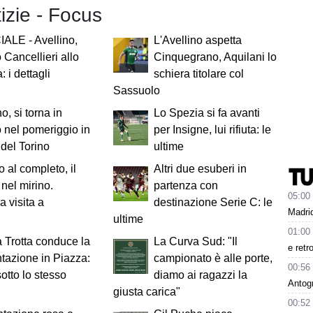
tizie - Focus
ALE - Avellino,
L'Avellino aspetta
 Cancellieri allo
Cinquegrano, Aquilani lo
 i dettagli
schiera titolare col
Sassuolo
o, si torna in
Lo Spezia si fa avanti
nel pomeriggio in
per Insigne, lui rifiuta: le
 del Torino
ultime
 al completo, il
Altri due esuberi in
 nel mirino.
partenza con
05:00
a visita a
destinazione Serie C: le
Madrid
ultime
01:00
 Trotta conduce la
La Curva Sud: "Il
e retr
tazione in Piazza:
campionato è alle porte,
00:56
sotto lo stesso
diamo ai ragazzi la
Antog
giusta carica"
00:52