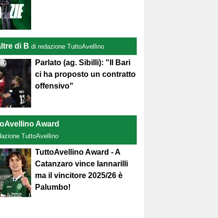
ltre di B
di redazione TuttoAvellino
Parlato (ag. Sibilli): "Il Bari
ci ha proposto un contratto
offensivo"
toAvellino Award
dazione TuttoAvellino
TuttoAvellino Award - A
Catanzaro vince Iannarilli
ma il vincitore 2025/26 è
Palumbo!