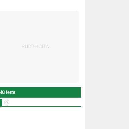
iù lette
Ieri