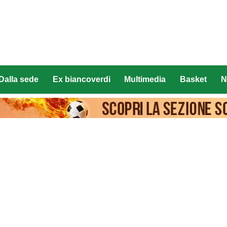
Dalla sede
Ex biancoverdi
Multimedia
Basket
N