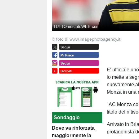
TUTTOmercatoWEB.com
© foto di www.imagephotoagency.it
Segui
Mi Piace
Segui
E' ufficiale un
Iscriviti
lo mette a seg
nuovamente all
Monza in una 
"AC Monza comu
titolo definitivo
Sondaggio
Arrivato in Br
Dove va rinforzata
protagonista d
maggiormente la