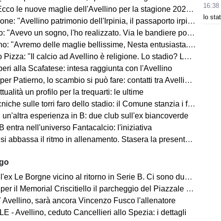
16:38
co le nuove maglie dell'Avellino per la stagione 2026-2027
lo sta
ne: "Avellino patrimonio dell'Irpinia, il passaporto irpino..."
 "Avevo un sogno, l'ho realizzato. Via le bandiere politiche..."
"Avremo delle maglie bellissime, Nesta entusiasta. Mercato? Ottimo, ma..."
Pizza: "Il calcio ad Avellino è religione. Lo stadio? Lo faremo..."
ri alla Scafatese: intesa raggiunta con l'Avellino
 Patierno, lo scambio si può fare: contatti tra Avellino e Catania
tualità un profilo per la trequarti: le ultime
iche sulle torri faro dello stadio: il Comune stanzia i fondi
un'altra esperienza in B: due club sull'ex biancoverde
 entra nell'universo Fantacalcio: l'iniziativa
i abbassa il ritmo in allenamento. Stasera la presentazione in Piazza
ago
ex Le Borgne vicino al ritorno in Serie B. Ci sono due club sul francese
morial Criscitiello il parcheggio del Piazzale degli Irpini è occupato. I tifosi possono parcheggiare al Campo Genova
 Avellino, sarà ancora Vincenzo Fusco l'allenatore
 - Avellino, ceduto Cancellieri allo Spezia: i dettagli