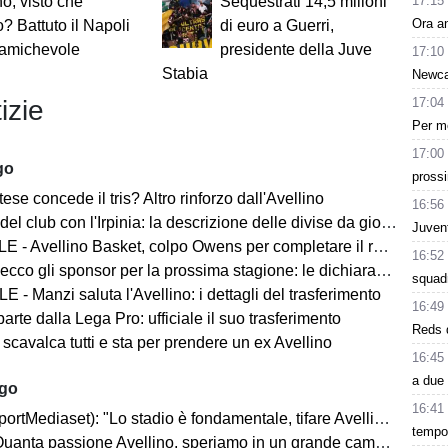
17:15
no, visto che
Sequestrati 14,5 milioni
Ora an
? Battuto il Napoli
di euro a Guerri,
 amichevole
presidente della Juve
17:10
Stabia
Newcas
17:04
izie
Per me
17:00
go
pross
ese concede il tris? Altro rinforzo dall'Avellino
16:56
del club con l'Irpinia: la descrizione delle divise da gioco
Juvent
 - Avellino Basket, colpo Owens per completare il roster
16:52
ecco gli sponsor per la prossima stagione: le dichiarazioni
squad
 - Manzi saluta l'Avellino: i dettagli del trasferimento
16:49
parte dalla Lega Pro: ufficiale il suo trasferimento
Reds d
 scavalca tutti e sta per prendere un ex Avellino
16:45
a due 
ago
16:41
rtMediaset): "Lo stadio è fondamentale, tifare Avellino un privilegio"
tempo.
uanta passione Avellino, speriamo in un grande campionato"