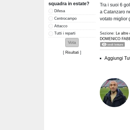
squadra in estate?
Tra i suoi 6 go
Difesa
a Catanzaro nel
Centrocampo
votato miglior 
Attacco
Sezione:
Le altre 
Tutti i reparti
DOMENICO FABB
vedi letture
[
Risultati
]
Aggiungi Tut