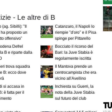
izie - Le altre di B
 (ag. Sibilli): "Il
Catanzaro, il Napoli lo
i ha proposto un
riempie "d'oro" e il Pisa
tto offensivo"
spinge per Pittarello
Modena Defrel
Bocciato il ricorso del
la B e riparte dalla
Bari: la Juve Stabia è
 D
regolarmente iscritta
ieri trova squadra
Il Mantova prende un
ie B: ecco dove
centrocampista che era
erà
vicino all'Avellino
i si accasa in
Inchiesta su Guerri, la
: è fatta per il
nota della Juve Stabia
rimento
sul futuro del club