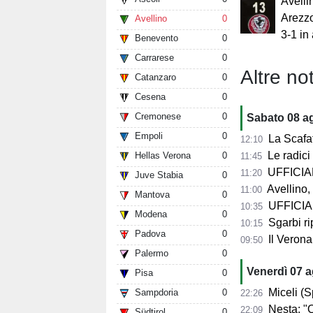
Avelli
Arezzo
Avellino
0
3-1 in
Benevento
0
Carrarese
0
Altre not
Catanzaro
0
Cesena
0
Cremonese
0
Sabato 08 a
Empoli
0
La Scafat
12:10
Le radici 
Hellas Verona
0
11:45
UFFICIALE
11:20
Juve Stabia
0
Avellino, 
11:00
Mantova
0
UFFICIALE
10:35
Modena
0
Sgarbi ri
10:15
Padova
0
Il Verona
09:50
Palermo
0
Venerdì 07 
Pisa
0
Miceli (Spo
Sampdoria
0
22:26
Nesta: "Q
22:09
Südtirol
0