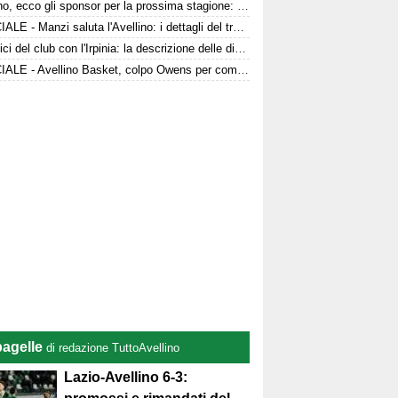
Avellino, ecco gli sponsor per la prossima stagione: le dichiarazioni
UFFICIALE - Manzi saluta l'Avellino: i dettagli del trasferimento
Le radici del club con l'Irpinia: la descrizione delle divise da gioco
UFFICIALE - Avellino Basket, colpo Owens per completare il roster
pagelle
di redazione TuttoAvellino
Lazio-Avellino 6-3: