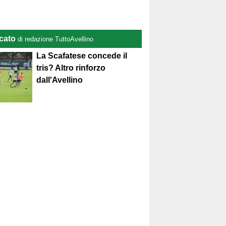
cato
di redazione TuttoAvellino
La Scafatese concede il
tris? Altro rinforzo
dall'Avellino