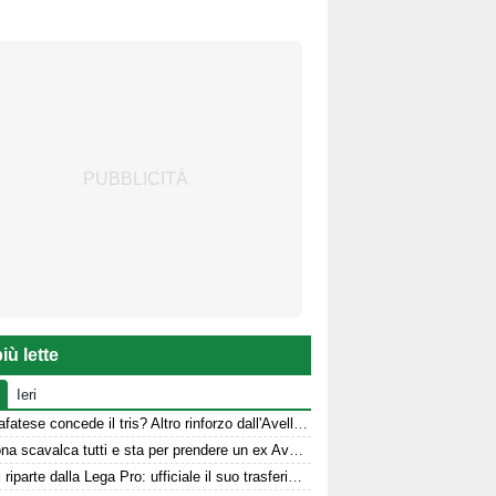
iù lette
Ieri
La Scafatese concede il tris? Altro rinforzo dall'Avellino
Il Verona scavalca tutti e sta per prendere un ex Avellino
Sgarbi riparte dalla Lega Pro: ufficiale il suo trasferimento