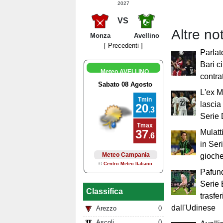
2027
VS
Altre not
Monza
Avellino
[ Precedenti ]
Parlato
Bari c
Meteo AVELLINO
contra
L'ex 
lascia 
Serie
Mulatt
in Ser
gioch
Pafund
Serie B
Classifica
trasfe
dall'Udinese
Arezzo
0
Ascoli
0