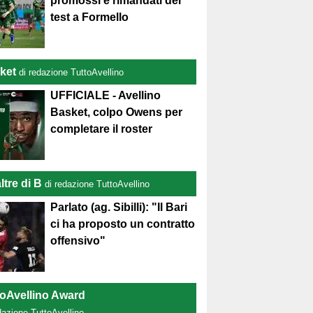
promossi e rimandati del
test a Formello
ket
di redazione TuttoAvellino
UFFICIALE - Avellino
Basket, colpo Owens per
completare il roster
ltre di B
di redazione TuttoAvellino
Parlato (ag. Sibilli): "Il Bari
ci ha proposto un contratto
offensivo"
toAvellino Award
dazione TuttoAvellino