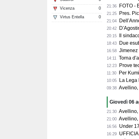
FOTO - Ec
21:36
Vicenza
0
Pres. Pico
21:25
Virtus Entella
0
Dell'Anno:
21:04
D'Agostino: 
20:42
Il sindaco 
20:15
Due esube
18:43
Jimenez per
16:58
Torna d'at
14:11
Prove tecn
12:23
Per Kumi 
11:30
La Lega B
10:05
Avellino, s
09:38
Giovedì 06 
Avellino, l'
21:30
Avellino, per il Me
21:00
Under 17
16:56
UFFICIALE
16:29