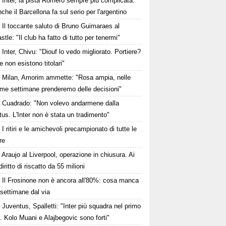
Inter, la pista Romero sempre più complicata.
che il Barcellona fa sul serio per l'argentino
Il toccante saluto di Bruno Guimaraes al
tle: "Il club ha fatto di tutto per tenermi"
Inter, Chivu: "Diouf lo vedo migliorato. Portiere?
 non esistono titolari"
Milan, Amorim ammette: "Rosa ampia, nelle
ime settimane prenderemo delle decisioni"
Cuadrado: "Non volevo andarmene dalla
us. L'Inter non è stata un tradimento"
I ritiri e le amichevoli precampionato di tutte le
re
Araujo al Liverpool, operazione in chiusura. Ai
iritto di riscatto da 55 milioni
Il Frosinone non è ancora all'80%: cosa manca
settimane dal via
Juventus, Spalletti: "Inter più squadra nel primo
 Kolo Muani e Alajbegovic sono forti"