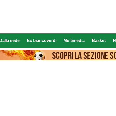
Dalla sede
Ex biancoverdi
Multimedia
Basket
N