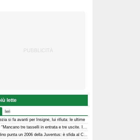
iù lette
Ieri
zia si fa avanti per Insigne, lui rifiuta: le ultime
Aiello: "Mancano tre tasselli in entrata e tre uscite. Il cambio modulo? Una squadra camaleontica non dà punti di riferimento". Sull'esterno e il trequartista...
L'Avellino punta un 2006 della Juventus: è sfida al Catanzaro