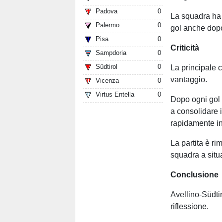
Padova
0
La squadra ha i
Palermo
0
gol anche dopo
Pisa
0
Criticità
Sampdoria
0
Südtirol
0
La principale cr
vantaggio.
Vicenza
0
Virtus Entella
0
Dopo ogni gol s
a consolidare i
rapidamente in
La partita è ri
squadra a situa
Conclusione
Avellino-Südti
riflessione.