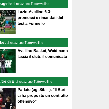
pagelle
di redazione TuttoAvellino
Lazio-Avellino 6-3:
promossi e rimandati del
test a Formello
ket
di redazione TuttoAvellino
Avellino Basket, Weidmann
lascia il club: il comunicato
ltre di B
di redazione TuttoAvellino
Parlato (ag. Sibilli): "Il Bari
ci ha proposto un contratto
offensivo"