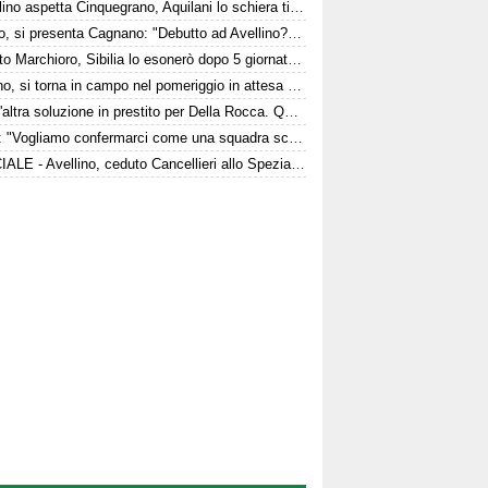
L'Avellino aspetta Cinquegrano, Aquilani lo schiera titolare col Sassuolo
Arezzo, si presenta Cagnano: "Debutto ad Avellino? Con il Pescara andò bene. Gol dell'ex? Ho rispetto per la piazza e i compagni, non esulterei"
È morto Marchioro, Sibilia lo esonerò dopo 5 giornate nel 1982
Avellino, si torna in campo nel pomeriggio in attesa del Torino
C'è un'altra soluzione in prestito per Della Rocca. Quattro club su Manzi
Favilli: "Vogliamo confermarci come una squadra scomoda per tutti. La concorrenza ben venga. Io mi sento bene"
UFFICIALE - Avellino, ceduto Cancellieri allo Spezia: i dettagli