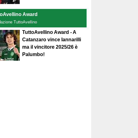
toAvellino Award
dazione TuttoAvellino
TuttoAvellino Award - A
Catanzaro vince Iannarilli
ma il vincitore 2025/26 è
Palumbo!