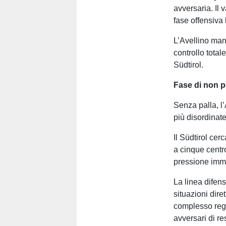
avversaria. Il 
fase offensiva 
L’Avellino ma
controllo total
Südtirol.
Fase di non 
Senza palla, l
più disordinate,
Il Südtirol cer
a cinque centr
pressione imme
La linea difen
situazioni dire
complesso reg
avversari di res