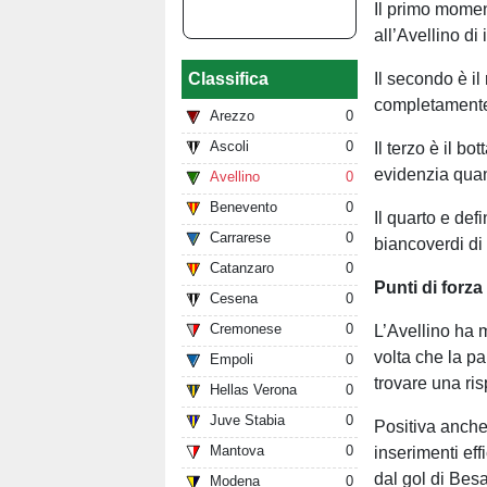
Il primo moment
all’Avellino di 
Il secondo è il
Classifica
completamente 
Arezzo
0
Ascoli
0
Il terzo è il b
evidenzia quant
Avellino
0
Benevento
0
Il quarto e def
Carrarese
0
biancoverdi di 
Catanzaro
0
Punti di forza
Cesena
0
Cremonese
0
L’Avellino ha m
volta che la pa
Empoli
0
trovare una ri
Hellas Verona
0
Juve Stabia
0
Positiva anche
Mantova
0
inserimenti ef
dal gol di Bes
Modena
0