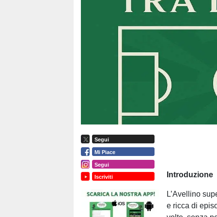
Segui
Mi Piace
Segui
Introduzione
Iscriviti
L’Avellino supe
e ricca di epis