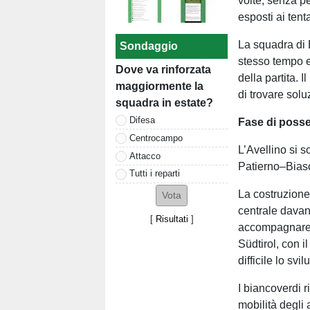
volte, senza p
esposti ai tenta
La squadra di B
Sondaggio
stesso tempo e
Dove va rinforzata
della partita. 
maggiormente la
di trovare sol
squadra in estate?
Difesa
Fase di poss
Centrocampo
L’Avellino si s
Attacco
Patierno–Biasc
Tutti i reparti
La costruzione
centrale davant
[
Risultati
]
accompagnare l
Südtirol, con i
difficile lo svi
I biancoverdi 
mobilità degli 