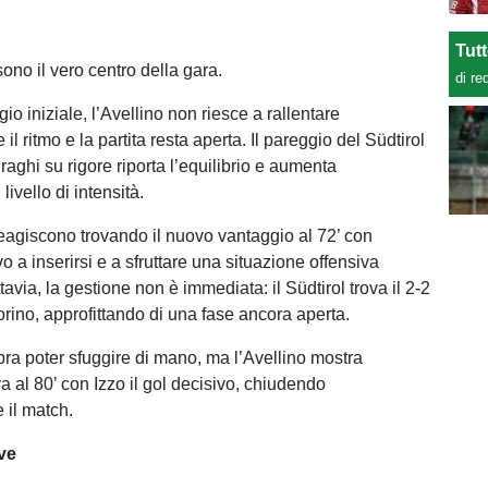
Tut
sono il vero centro della gara.
di re
io iniziale, l’Avellino non riesce a rallentare
l ritmo e la partita resta aperta. Il pareggio del Südtirol
raghi su rigore riporta l’equilibrio e aumenta
 livello di intensità.
reagiscono trovando il nuovo vantaggio al 72’ con
 a inserirsi e a sfruttare una situazione offensiva
tavia, la gestione non è immediata: il Südtirol trova il 2-2
orino, approfittando di una fase ancora aperta.
bra poter sfuggire di mano, ma l’Avellino mostra
va al 80’ con Izzo il gol decisivo, chiudendo
 il match.
ve