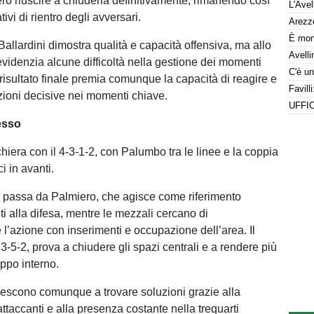
erò riuscire a chiuderla definitivamente, rimanendo così
tivi di rientro degli avversari.
allardini dimostra qualità e capacità offensiva, ma allo
videnzia alcune difficoltà nella gestione dei momenti
Il risultato finale premia comunque la capacità di reagire e
uzioni decisive nei momenti chiave.
esso
chiera con il 4-3-1-2, con Palumbo tra le linee e la coppia
i in avanti.
 passa da Palmiero, che agisce come riferimento
i alla difesa, mentre le mezzali cercano di
’azione con inserimenti e occupazione dell’area. Il
l 3-5-2, prova a chiudere gli spazi centrali e a rendere più
luppo interno.
riescono comunque a trovare soluzioni grazie alla
attaccanti e alla presenza costante nella trequarti