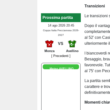
Transizioni
Le transizioni 
Prossima partita
Dopo il vantagg
14 ago 2026 20:45
Coppa Italia Frecciarossa 2026-
completamente i
2027
al 52’ con Casi
ulteriormente il
VS
Monza
Avellino
I biancoverdi 
[ Precedenti ]
Besaggio, bravo
favorevole. Tut
Meteo AVELLINO
al 75’ con Pec
La partita sem
carattere e tro
definitivamente
Momenti chia