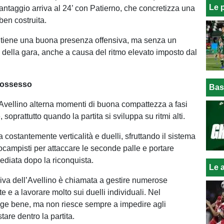
Le 
vantaggio arriva al 24’ con Patierno, che concretizza una
ben costruita.
ntiene una buona presenza offensiva, ma senza un
e della gara, anche a causa del ritmo elevato imposto dal
possesso
Bas
’Avellino alterna momenti di buona compattezza a fasi
 soprattutto quando la partita si sviluppa su ritmi alti.
ca costantemente verticalità e duelli, sfruttando il sistema
ocampisti per attaccare le seconde palle e portare
diata dopo la riconquista.
Le a
siva dell’Avellino è chiamata a gestire numerose
tte e a lavorare molto sui duelli individuali. Nel
ge bene, ma non riesce sempre a impedire agli
tare dentro la partita.