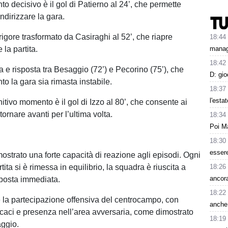
o decisivo è il gol di Patierno al 24’, che permette
indirizzare la gara.
 rigore trasformato da Casiraghi al 52’, che riapre
18:44
la partita.
manage
18:42
otta e risposta tra Besaggio (72’) e Pecorino (75’), che
D: gi
o la gara sia rimasta instabile.
18:37
l'esta
initivo momento è il gol di Izzo al 80’, che consente ai
tornare avanti per l’ultima volta.
18:34
Poi Ma
18:30
esser
ostrato una forte capacità di reazione agli episodi. Ogni
rtita si è rimessa in equilibrio, la squadra è riuscita a
18:26
ancora
sposta immediata.
18:22
 la partecipazione offensiva del centrocampo, con
anche 
ficaci e presenza nell’area avversaria, come dimostrato
18:19
aggio.