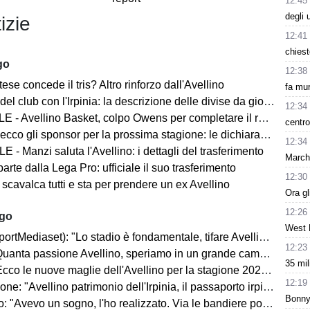
12:45
degli 
izie
12:41
chiest
go
12:38
ese concede il tris? Altro rinforzo dall'Avellino
fa mur
del club con l'Irpinia: la descrizione delle divise da gioco
12:34
 - Avellino Basket, colpo Owens per completare il roster
centro
ecco gli sponsor per la prossima stagione: le dichiarazioni
12:34
 - Manzi saluta l'Avellino: i dettagli del trasferimento
Marchi
parte dalla Lega Pro: ufficiale il suo trasferimento
12:30
 scavalca tutti e sta per prendere un ex Avellino
Ora gl
12:26
ago
West 
rtMediaset): "Lo stadio è fondamentale, tifare Avellino un privilegio"
12:23
uanta passione Avellino, speriamo in un grande campionato"
35 mil
co le nuove maglie dell'Avellino per la stagione 2026-2027
12:19
ne: "Avellino patrimonio dell'Irpinia, il passaporto irpino..."
Bonny 
 "Avevo un sogno, l'ho realizzato. Via le bandiere politiche..."