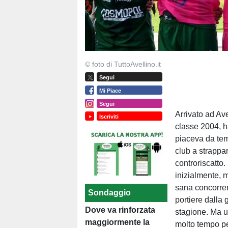
© foto di TuttoAvellino.it
Segui
Mi Piace
Segui
Arrivato ad Av
Iscriviti
classe 2004, h
piaceva da temp
club a strapparl
controriscatto
inizialmente, m
sana concorren
Sondaggio
portiere dalla
Dove va rinforzata
stagione. Ma u
maggiormente la
molto tempo per