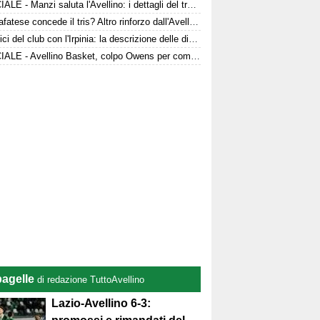
UFFICIALE - Manzi saluta l'Avellino: i dettagli del trasferimento
La Scafatese concede il tris? Altro rinforzo dall'Avellino
Le radici del club con l'Irpinia: la descrizione delle divise da gioco
UFFICIALE - Avellino Basket, colpo Owens per completare il roster
pagelle
di redazione TuttoAvellino
Lazio-Avellino 6-3: