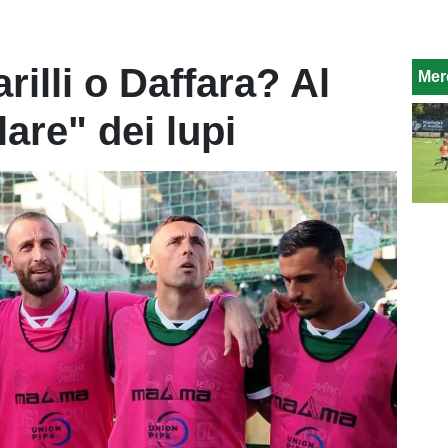
illi o Daffara? Al
Mer
lare" dei lupi