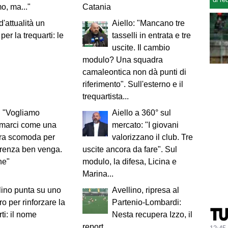
o, ma..."
Catania
d'attualità un
Aiello: "Mancano tre
 per la trequarti: le
tasselli in entrata e tre
uscite. Il cambio
modulo? Una squadra
camaleontica non dà punti di
riferimento". Sull'esterno e il
trequartista...
i: "Vogliamo
Aiello a 360° sul
rmarci come una
mercato: "I giovani
ra scomoda per
valorizzano il club. Tre
orrenza ben venga.
uscite ancora da fare". Sul
ne"
modulo, la difesa, Licina e
Marina...
lino punta su uno
Avellino, ripresa al
ro per rinforzare la
Partenio-Lombardi:
ti: il nome
Nesta recupera Izzo, il
report