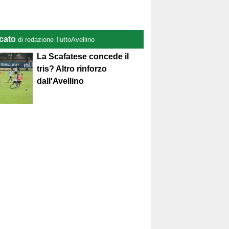
cato
di redazione TuttoAvellino
La Scafatese concede il
tris? Altro rinforzo
dall'Avellino