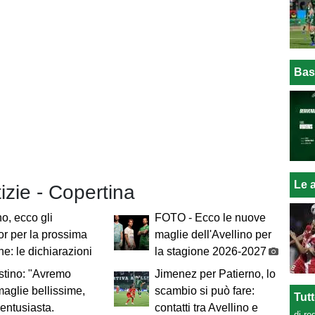
Bas
Le a
tizie - Copertina
no, ecco gli
FOTO - Ecco le nuove
r per la prossima
maglie dell'Avellino per
ne: le dichiarazioni
la stagione 2026-2027
stino: "Avremo
Jimenez per Patierno, lo
maglie bellissime,
scambio si può fare:
Tut
entusiasta.
contatti tra Avellino e
di re