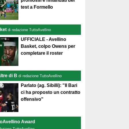
promossi e rimandati del
test a Formello
ket
di redazione TuttoAvellino
UFFICIALE - Avellino
Basket, colpo Owens per
completare il roster
ltre di B
di redazione TuttoAvellino
Parlato (ag. Sibilli): "Il Bari
ci ha proposto un contratto
offensivo"
toAvellino Award
dazione TuttoAvellino