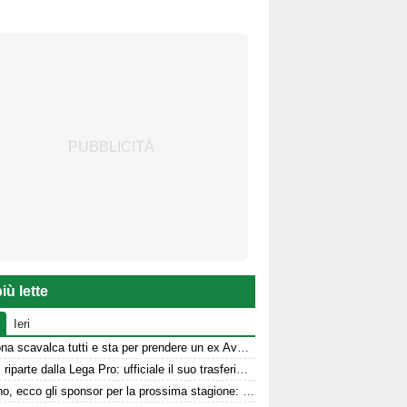
iù lette
Ieri
Il Verona scavalca tutti e sta per prendere un ex Avellino
Sgarbi riparte dalla Lega Pro: ufficiale il suo trasferimento
Avellino, ecco gli sponsor per la prossima stagione: le dichiarazioni