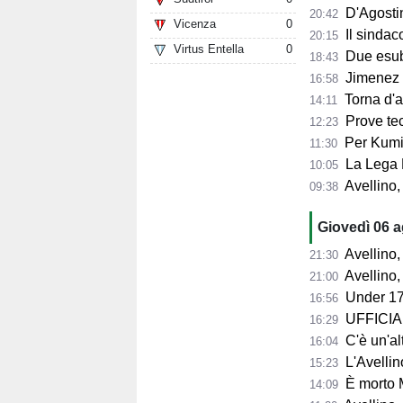
D'Agostino: 
20:42
Vicenza
0
Il sindaco 
20:15
Virtus Entella
0
Due esube
18:43
Jimenez per
16:58
Torna d'at
14:11
Prove tecn
12:23
Per Kumi 
11:30
La Lega B
10:05
Avellino, s
09:38
Giovedì 06 
Avellino, l'
21:30
Avellino, per il Me
21:00
Under 17
16:56
UFFICIALE
16:29
C'è un'alt
16:04
L'Avellino
15:23
È morto 
14:09