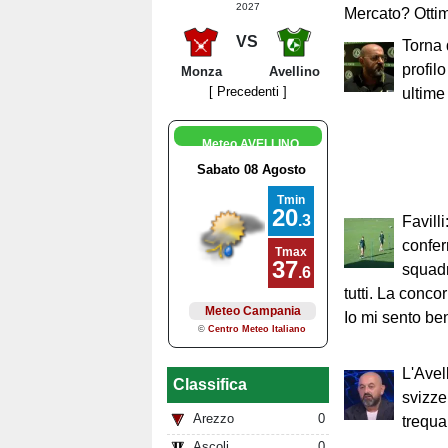
2027
Mercato? Ottim
VS
Torna 
profilo
Monza
Avellino
[ Precedenti ]
ultime
Meteo AVELLINO
Favill
confe
squad
tutti. La conc
Io mi sento be
L'Avel
Classifica
svizze
Arezzo
0
trequar
Ascoli
0