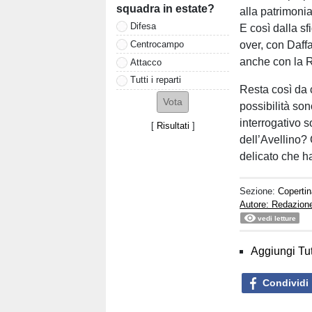
squadra in estate?
alla patrimonia
Difesa
E così dalla sf
Centrocampo
over, con Daff
anche con la Re
Attacco
Tutti i reparti
Resta così da 
possibilità son
interrogativo s
[
Risultati
]
dell’Avellino?
delicato che ha
Sezione:
Copertin
Autore: Redazione
vedi letture
Aggiungi Tut
Condividi