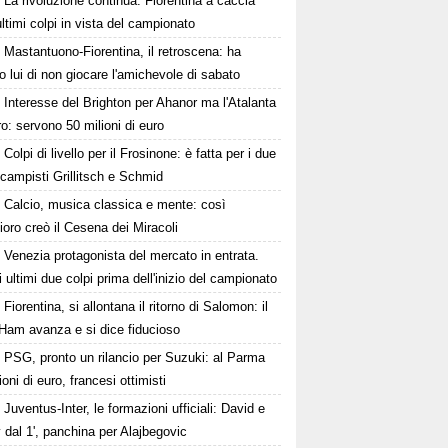
La rivoluzione continua: Fiorentina a caccia
ultimi colpi in vista del campionato
Mastantuono-Fiorentina, il retroscena: ha
o lui di non giocare l'amichevole di sabato
Interesse del Brighton per Ahanor ma l'Atalanta
o: servono 50 milioni di euro
Colpi di livello per il Frosinone: è fatta per i due
campisti Grillitsch e Schmid
Calcio, musica classica e mente: così
oro creò il Cesena dei Miracoli
Venezia protagonista del mercato in entrata.
i ultimi due colpi prima dell'inizio del campionato
Fiorentina, si allontana il ritorno di Salomon: il
Ham avanza e si dice fiducioso
PSG, pronto un rilancio per Suzuki: al Parma
ioni di euro, francesi ottimisti
Juventus-Inter, le formazioni ufficiali: David e
dal 1', panchina per Alajbegovic