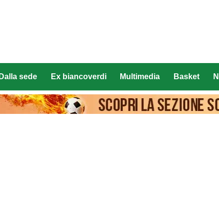
Dalla sede
Ex biancoverdi
Multimedia
Basket
N