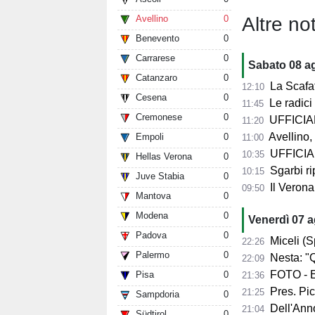
Altre not
Avellino
0
Benevento
0
Carrarese
0
Sabato 08 a
Catanzaro
0
La Scafat
12:10
Cesena
0
Le radici 
11:45
Cremonese
0
UFFICIALE
11:20
Avellino, 
Empoli
0
11:00
UFFICIALE
10:35
Hellas Verona
0
Sgarbi ri
10:15
Juve Stabia
0
Il Verona
09:50
Mantova
0
Modena
0
Venerdì 07 
Padova
0
Miceli (Spo
22:26
Palermo
0
Nesta: "Q
22:09
FOTO - Ec
Pisa
0
21:36
Pres. Pico
21:25
Sampdoria
0
Dell'Anno:
21:04
Südtirol
0