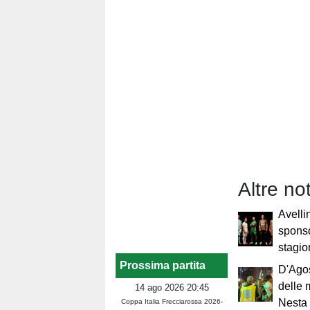
Altre no
Avelli
sponso
stagio
Prossima partita
D'Ago
delle 
14 ago 2026 20:45
Nesta 
Coppa Italia Frecciarossa 2026-