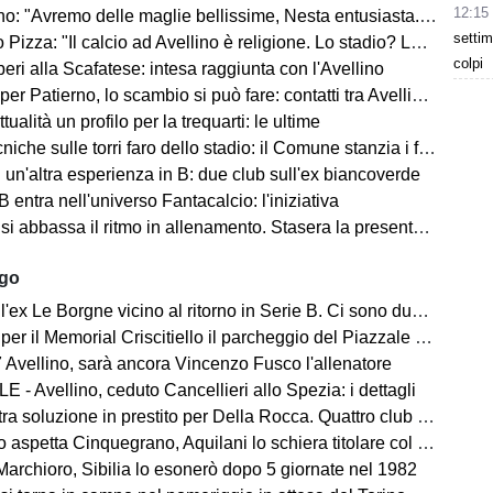
12:15
"Avremo delle maglie bellissime, Nesta entusiasta. Mercato? Ottimo, ma..."
settim
Pizza: "Il calcio ad Avellino è religione. Lo stadio? Lo faremo..."
colpi
ri alla Scafatese: intesa raggiunta con l'Avellino
 Patierno, lo scambio si può fare: contatti tra Avellino e Catania
tualità un profilo per la trequarti: le ultime
iche sulle torri faro dello stadio: il Comune stanzia i fondi
un'altra esperienza in B: due club sull'ex biancoverde
 entra nell'universo Fantacalcio: l'iniziativa
i abbassa il ritmo in allenamento. Stasera la presentazione in Piazza
ago
ex Le Borgne vicino al ritorno in Serie B. Ci sono due club sul francese
morial Criscitiello il parcheggio del Piazzale degli Irpini è occupato. I tifosi possono parcheggiare al Campo Genova
 Avellino, sarà ancora Vincenzo Fusco l'allenatore
 - Avellino, ceduto Cancellieri allo Spezia: i dettagli
ra soluzione in prestito per Della Rocca. Quattro club su Manzi
 aspetta Cinquegrano, Aquilani lo schiera titolare col Sassuolo
Marchioro, Sibilia lo esonerò dopo 5 giornate nel 1982