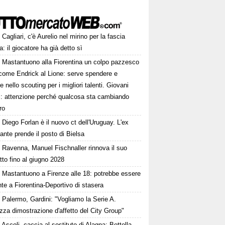
Cagliari, c'è Aurelio nel mirino per la fascia
ra: il giocatore ha già detto sì
Mastantuono alla Fiorentina un colpo pazzesco
come Endrick al Lione: serve spendere e
e nello scouting per i migliori talenti. Giovani
ni: attenzione perché qualcosa sta cambiando
ro
Diego Forlan è il nuovo ct dell'Uruguay. L'ex
ante prende il posto di Bielsa
Ravenna, Manuel Fischnaller rinnova il suo
tto fino al giugno 2028
Mastantuono a Firenze alle 18: potrebbe essere
te a Fiorentina-Deportivo di stasera
Palermo, Gardini: "Vogliamo la Serie A.
zza dimostrazione d'affetto del City Group"
Ascoli, caccia al sostituto di Alagna: Bettella