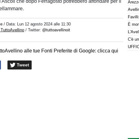
 Ascoli che dopo Ferragosto potrebbero affondare per il
tellammare.
ve
/ Data:
Lun 12 agosto 2024 alle 11:30
 TuttoAvellino
/ Twitter:
@tuttoavellinoit
toAvellino alle tue Fonti Preferite di Google: clicca qui
Tweet