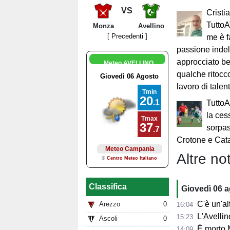
VS
Cristi
TuttoA
Monza
Avellino
[ Precedenti ]
me è f
passione indel
approcciato be
Meteo AVELLINO
qualche ritocc
lavoro di talent
TuttoA
la ces
sorpas
Crotone e Cat
Altre not
Classifica
Giovedì 06 
C'è un'alt
Arezzo
0
16:04
L'Avellino
15:23
Ascoli
0
È morto 
14:09