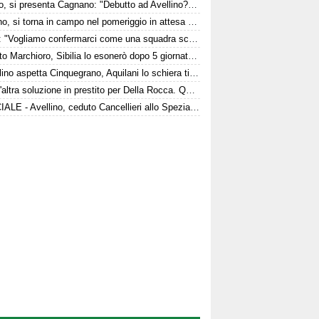
Arezzo, si presenta Cagnano: "Debutto ad Avellino? Con il Pescara andò bene. Gol dell'ex? Ho rispetto per la piazza e i compagni, non esulterei"
Avellino, si torna in campo nel pomeriggio in attesa del Torino
Favilli: "Vogliamo confermarci come una squadra scomoda per tutti. La concorrenza ben venga. Io mi sento bene"
È morto Marchioro, Sibilia lo esonerò dopo 5 giornate nel 1982
L'Avellino aspetta Cinquegrano, Aquilani lo schiera titolare col Sassuolo
C'è un'altra soluzione in prestito per Della Rocca. Quattro club su Manzi
UFFICIALE - Avellino, ceduto Cancellieri allo Spezia: i dettagli