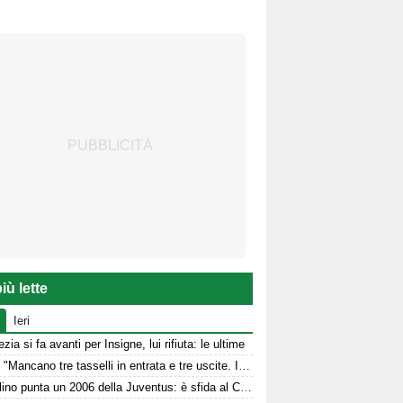
iù lette
Ieri
zia si fa avanti per Insigne, lui rifiuta: le ultime
Aiello: "Mancano tre tasselli in entrata e tre uscite. Il cambio modulo? Una squadra camaleontica non dà punti di riferimento". Sull'esterno e il trequartista...
L'Avellino punta un 2006 della Juventus: è sfida al Catanzaro