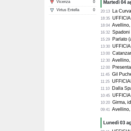
Vicenza
0
Martedì 04 
Virtus Entella
0
La Curva Su
20:13
UFFICIALE
18:35
Avellino, 
18:04
Spadoni d
16:32
Parlato (
15:29
UFFICIAL
13:30
Catanzaro,
13:00
Avellino,
12:30
Presentazio
12:00
Gil Puche
11:45
UFFICIALE
11:25
Dalla Spag
11:10
UFFICIALE
10:45
Girma, id
10:20
Avellino,
09:41
Lunedì 03 a