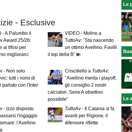
Le 
tizie - Esclusive
- A Palumbo il
VIDEO - Molino a
v Award 25/26:
TuttoAv: "Sta nascendo
 ai tifosi per
un ottimo Avellino, Favilli
Bas
amo migliorarci
il top della B"
v - Non solo
Criscitiello a
TuttoAv
:
ic: tutti i nomi di
"Avellino merita i playoff,
è parlato con l'Inter
gli consiglio 2 nostri
calciatori. Serie A obiettivo
Le a
possibile"
v - Izzo disposto
TuttoAv
- Il Catania si fa
assarsi l'ingaggio
avanti per Rigione, il
tornare: l'Avellino
difensore riflette
za