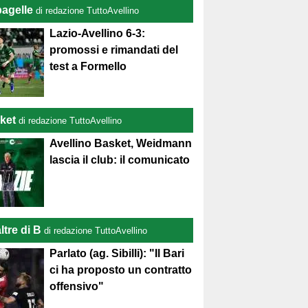
pagelle
di redazione TuttoAvellino
Lazio-Avellino 6-3:
promossi e rimandati del
test a Formello
ket
di redazione TuttoAvellino
Avellino Basket, Weidmann
lascia il club: il comunicato
ltre di B
di redazione TuttoAvellino
Parlato (ag. Sibilli): "Il Bari
ci ha proposto un contratto
offensivo"