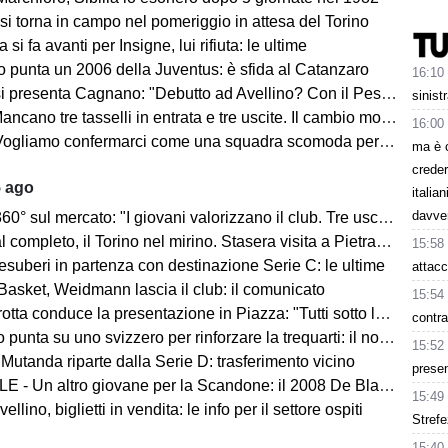
 si torna in campo nel pomeriggio in attesa del Torino
 si fa avanti per Insigne, lui rifiuta: le ultime
o punta un 2006 della Juventus: è sfida al Catanzaro
16:10
Cagnano: "Debutto ad Avellino? Con il Pescara andò bene. Gol dell'ex? Ho rispetto per la piazza e i compagni, non esulterei"
sinist
sselli in entrata e tre uscite. Il cambio modulo? Una squadra camaleontica non dà punti di riferimento". Sull'esterno e il trequartista...
16:00
amo confermarci come una squadra scomoda per tutti. La concorrenza ben venga. Io mi sento bene"
ma è 
creder
5 ago
italia
davve
mercato: "I giovani valorizzano il club. Tre uscite ancora da fare". Sul modulo, la difesa, Licina e Marina...
completo, il Torino nel mirino. Stasera visita a Pietrastornina
15:58
 esuberi in partenza con destinazione Serie C: le ultime
attacc
Basket, Weidmann lascia il club: il comunicato
15:54
ta conduce la presentazione in Piazza: "Tutti sotto lo stesso cielo"
contra
 punta su uno svizzero per rinforzare la trequarti: il nome
15:52
 Mutanda riparte dalla Serie D: trasferimento vicino
presen
 - Un altro giovane per la Scandone: il 2008 De Blasio
15:49
lino, biglietti in vendita: le info per il settore ospiti
Strefe
15:40