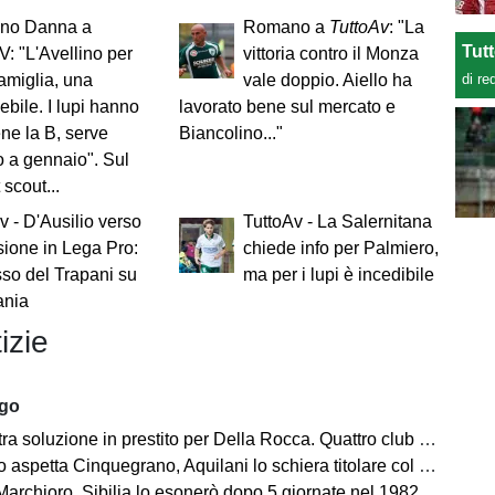
ano Danna a
Romano a
TuttoAv
: "La
Tut
V: "L'Avellino per
vittoria contro il Monza
di re
amiglia, una
vale doppio. Aiello ha
ebile. I lupi hanno
lavorato bene sul mercato e
ne la B, serve
Biancolino..."
o a gennaio". Sul
 scout...
v - D'Ausilio verso
TuttoAv - La Salernitana
sione in Lega Pro:
chiede info per Palmiero,
so del Trapani su
ma per i lupi è incedibile
ania
izie
ago
ra soluzione in prestito per Della Rocca. Quattro club su Manzi
 aspetta Cinquegrano, Aquilani lo schiera titolare col Sassuolo
Marchioro, Sibilia lo esonerò dopo 5 giornate nel 1982