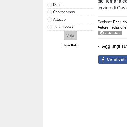
big Ternana ed
Difesa
terzino di Cas
Centrocampo
Attacco
Sezione:
Esclusi
Tutti i reparti
Autore: redazione
vedi letture
[
Risultati
]
Aggiungi Tut
Condividi