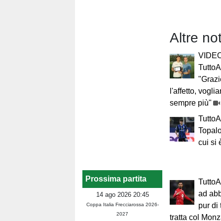
Altre no
VIDEO 
TuttoA
"Grazie
l'affetto, vogli
sempre più"
TuttoA
Topalov
cui si 
Prossima partita
TuttoA
ad abb
14 ago 2026 20:45
pur di 
Coppa Italia Frecciarossa 2026-
2027
tratta col Mon