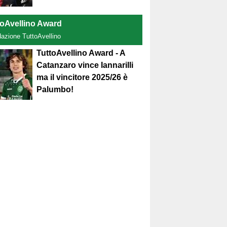
toAvellino Award
dazione TuttoAvellino
TuttoAvellino Award - A
Catanzaro vince Iannarilli
ma il vincitore 2025/26 è
Palumbo!