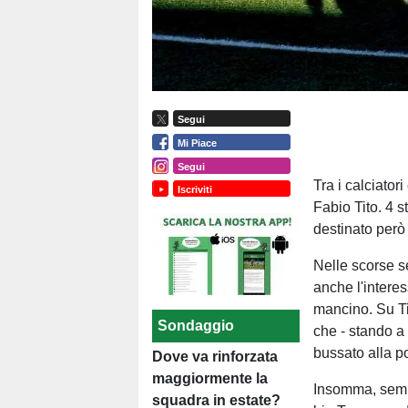
Segui
Mi Piace
Segui
Tra i calciator
Iscriviti
Fabio Tito. 4 s
destinato però
Nelle scorse se
anche l'intere
mancino. Su Ti
Sondaggio
che - stando a
bussato alla po
Dove va rinforzata
maggiormente la
Insomma, sembr
squadra in estate?