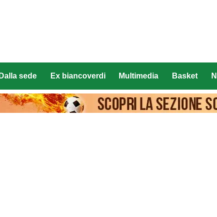
Dalla sede
Ex biancoverdi
Multimedia
Basket
N