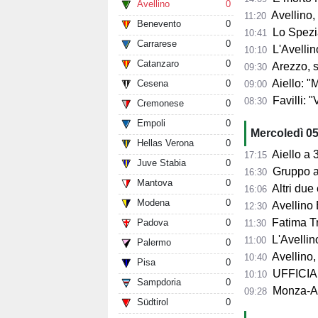
Avellino
0
Avellino,
11:20
Benevento
0
Lo Spezia
10:41
Carrarese
0
L'Avellin
10:10
Catanzaro
0
Arezzo, si presenta 
09:30
Aiello: "Mancano tre ta
Cesena
0
09:00
Favilli: "Vogli
08:30
Cremonese
0
Empoli
0
Mercoledì 0
Hellas Verona
0
Aiello a 360° sul 
17:15
Juve Stabia
0
Gruppo al 
16:30
Mantova
0
Altri due
16:06
Modena
0
Avellino 
12:30
Fatima Trot
Padova
0
11:30
L'Avellino
11:00
Palermo
0
Avellino,
10:40
Pisa
0
UFFICIALE
10:10
Sampdoria
0
Monza-Avel
09:28
Südtirol
0