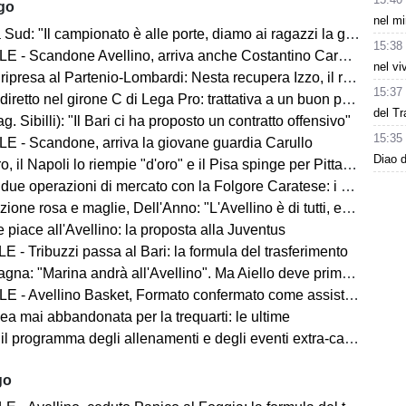
ago
nel mi
d: "Il campionato è alle porte, diamo ai ragazzi la giusta carica"
15:38
 - Scandone Avellino, arriva anche Costantino Carullo
nel vi
ripresa al Partenio-Lombardi: Nesta recupera Izzo, il report
15:37
iretto nel girone C di Lega Pro: trattativa a un buon punto
del Tr
ag. Sibilli): "Il Bari ci ha proposto un contratto offensivo"
15:35
E - Scandone, arriva la giovane guardia Carullo
Diao d
 il Napoli lo riempie "d'oro" e il Pisa spinge per Pittarello
 due operazioni di mercato con la Folgore Caratese: i nomi
ne rosa e maglie, Dell'Anno: "L'Avellino è di tutti, ecco cosa faremo"
 piace all'Avellino: la proposta alla Juventus
 - Tribuzzi passa al Bari: la formula del trasferimento
na: "Marina andrà all'Avellino". Ma Aiello deve prima cedere
 - Avellino Basket, Formato confermato come assistant coach
ea mai abbandonata per la trequarti: le ultime
 il programma degli allenamenti e degli eventi extra-campo
go