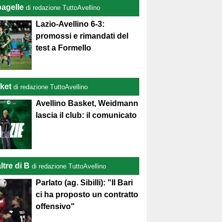
pagelle
di redazione TuttoAvellino
Lazio-Avellino 6-3:
promossi e rimandati del
test a Formello
ket
di redazione TuttoAvellino
Avellino Basket, Weidmann
lascia il club: il comunicato
ltre di B
di redazione TuttoAvellino
Parlato (ag. Sibilli): "Il Bari
ci ha proposto un contratto
offensivo"