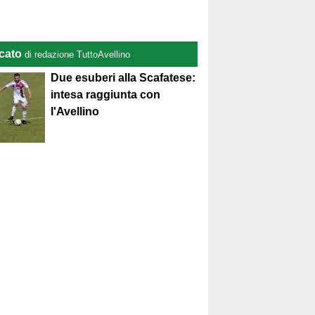
cato
di redazione TuttoAvellino
Due esuberi alla Scafatese:
intesa raggiunta con
l'Avellino