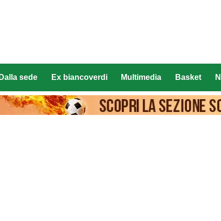
Dalla sede
Ex biancoverdi
Multimedia
Basket
N