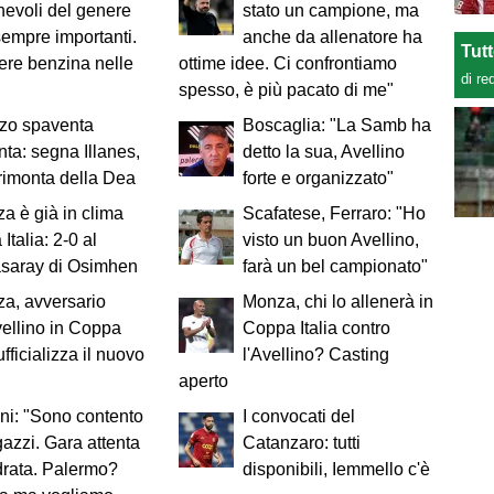
evoli del genere
stato un campione, ma
empre importanti.
anche da allenatore ha
Tut
ere benzina nelle
ottime idee. Ci confrontiamo
di re
spesso, è più pacato di me"
zzo spaventa
Boscaglia: "La Samb ha
anta: segna Illanes,
detto la sua, Avellino
 rimonta della Dea
forte e organizzato"
za è già in clima
Scafatese, Ferraro: "Ho
Italia: 2-0 al
visto un buon Avellino,
asaray di Osimhen
farà un bel campionato"
za, avversario
Monza, chi lo allenerà in
vellino in Coppa
Coppa Italia contro
 ufficializza il nuovo
l'Avellino? Casting
aperto
ni: "Sono contento
I convocati del
gazzi. Gara attenta
Catanzaro: tutti
rata. Palermo?
disponibili, Iemmello c'è