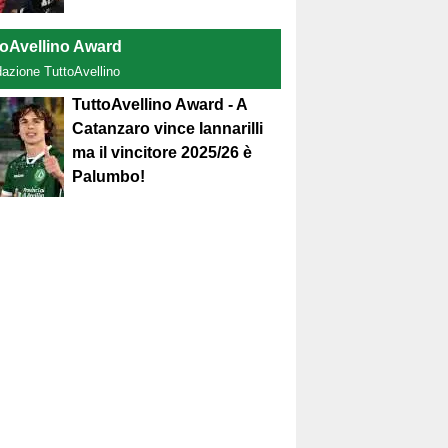
toAvellino Award
dazione TuttoAvellino
TuttoAvellino Award - A
Catanzaro vince Iannarilli
ma il vincitore 2025/26 è
Palumbo!