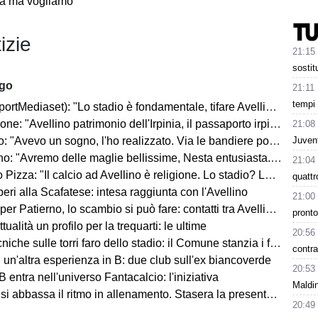
ra ma vogliamo
izie
21:15
sosti
ago
21:11
tempi 
rtMediaset): "Lo stadio è fondamentale, tifare Avellino un privilegio"
ne: "Avellino patrimonio dell'Irpinia, il passaporto irpino..."
21:08
Juvent
 "Avevo un sogno, l'ho realizzato. Via le bandiere politiche..."
"Avremo delle maglie bellissime, Nesta entusiasta. Mercato? Ottimo, ma..."
21:04
Pizza: "Il calcio ad Avellino è religione. Lo stadio? Lo faremo..."
quatt
ri alla Scafatese: intesa raggiunta con l'Avellino
21:00
 Patierno, lo scambio si può fare: contatti tra Avellino e Catania
pronto
tualità un profilo per la trequarti: le ultime
20:56
iche sulle torri faro dello stadio: il Comune stanzia i fondi
contra
un'altra esperienza in B: due club sull'ex biancoverde
20:53
 entra nell'universo Fantacalcio: l'iniziativa
Maldin
i abbassa il ritmo in allenamento. Stasera la presentazione in Piazza
20:49