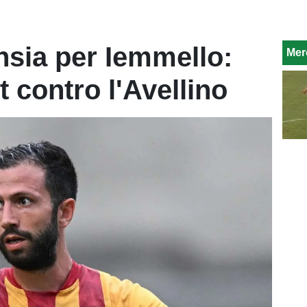
nsia per Iemmello:
Mer
t contro l'Avellino