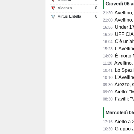
Giovedì 06 
Vicenza
0
Avellino, l'
21:30
Virtus Entella
0
Avellino, per il Me
21:00
Under 17
16:56
UFFICIALE
16:29
C'è un'alt
16:04
L'Avellino
15:23
È morto 
14:09
Avellino,
11:20
Lo Spezia
10:41
L'Avellin
10:10
Arezzo, si presenta 
09:30
Aiello: "Mancano tre ta
09:00
Favilli: "Vogli
08:30
Mercoledì 0
Aiello a 360° sul 
17:15
Gruppo al 
16:30