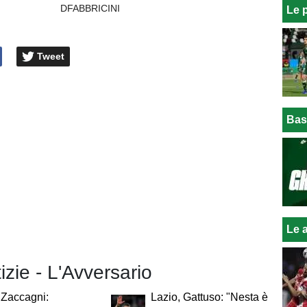
DFABBRICINI
Le 
Tweet
Bas
Le a
tizie - L'Avversario
 Zaccagni:
Lazio, Gattuso: "Nesta è