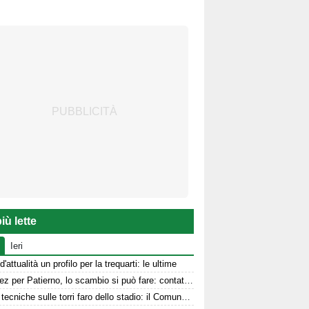
iù lette
Ieri
d'attualità un profilo per la trequarti: le ultime
Jimenez per Patierno, lo scambio si può fare: contatti tra Avellino e Catania
Prove tecniche sulle torri faro dello stadio: il Comune stanzia i fondi