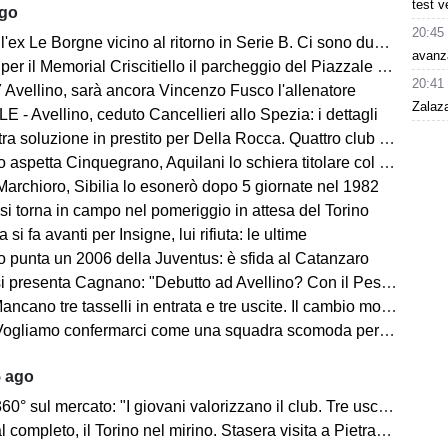
test v
ago
20:45
ex Le Borgne vicino al ritorno in Serie B. Ci sono due club sul francese
avanz
morial Criscitiello il parcheggio del Piazzale degli Irpini è occupato. I tifosi possono parcheggiare al Campo Genova
20:41
 Avellino, sarà ancora Vincenzo Fusco l'allenatore
Zalaz
 - Avellino, ceduto Cancellieri allo Spezia: i dettagli
ra soluzione in prestito per Della Rocca. Quattro club su Manzi
 aspetta Cinquegrano, Aquilani lo schiera titolare col Sassuolo
Marchioro, Sibilia lo esonerò dopo 5 giornate nel 1982
 si torna in campo nel pomeriggio in attesa del Torino
 si fa avanti per Insigne, lui rifiuta: le ultime
o punta un 2006 della Juventus: è sfida al Catanzaro
Cagnano: "Debutto ad Avellino? Con il Pescara andò bene. Gol dell'ex? Ho rispetto per la piazza e i compagni, non esulterei"
sselli in entrata e tre uscite. Il cambio modulo? Una squadra camaleontica non dà punti di riferimento". Sull'esterno e il trequartista...
amo confermarci come una squadra scomoda per tutti. La concorrenza ben venga. Io mi sento bene"
5 ago
mercato: "I giovani valorizzano il club. Tre uscite ancora da fare". Sul modulo, la difesa, Licina e Marina...
completo, il Torino nel mirino. Stasera visita a Pietrastornina