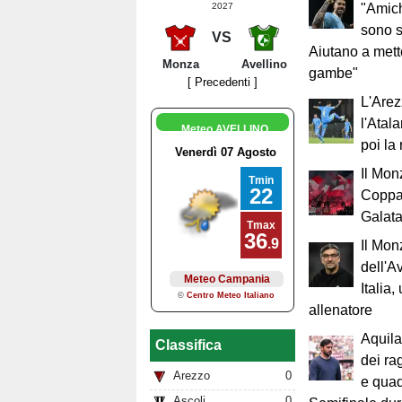
"Amich
2027
sono s
VS
Aiutano a mett
Monza
Avellino
gambe"
[ Precedenti ]
L'Are
l'Atal
Meteo AVELLINO
poi la
Il Mon
Coppa 
Galat
Il Mon
dell'A
Italia,
allenatore
Aquila
Classifica
dei ra
Arezzo
0
e quad
Ascoli
0