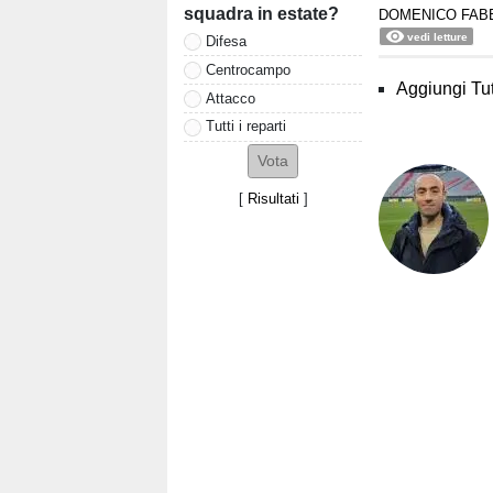
squadra in estate?
DOMENICO FABB
vedi letture
Difesa
Centrocampo
Aggiungi Tut
Attacco
Tutti i reparti
[
Risultati
]