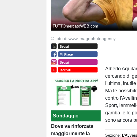
TUTTOmercatoWEB.com
© foto di www.imagephotoagency.it
Segui
Mi Piace
Segui
Alberto Aquila
Iscriviti
cercando di ge
l'ultima, inuti
Ma le possibili
contro l'Avell
Sport, Iemmell
gamba, e le po
Sondaggio
sono ancora b
Dove va rinforzata
maggiormente la
Sezione:
L'Avvers