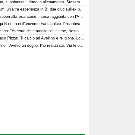
Avellino, si abbassa il ritmo in allenamento. Stasera la presentazione in Piazza
Per Kumi un'altra esperienza in B: due club sull'ex biancoverde
Due esuberi alla Scafatese: intesa raggiunta con l'Avellino
a B entra nell'universo Fantacalcio: l'iniziativa
D'Agostino: "Avremo delle maglie bellissime, Nesta entusiasta. Mercato? Ottimo, ma..."
Il sindaco Pizza: "Il calcio ad Avellino è religione. Lo stadio? Lo faremo..."
Dell'Anno: "Avevo un sogno, l'ho realizzato. Via le bandiere politiche..."