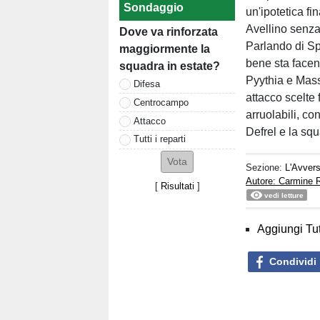
Sondaggio
un'ipotetica fi
Avellino senza
Dove va rinforzata
Parlando di Sp
maggiormente la
bene sta facen
squadra in estate?
Pyythia e Mass
Difesa
attacco scelte
Centrocampo
arruolabili, co
Attacco
Defrel e la squ
Tutti i reparti
Sezione:
L'Avvers
Autore: Carmine 
[
Risultati
]
vedi letture
Aggiungi Tut
Condividi