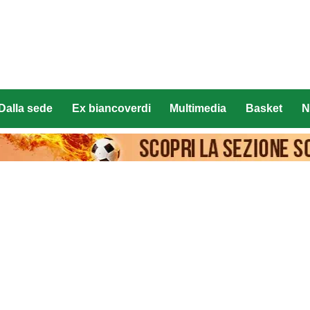
Dalla sede
Ex biancoverdi
Multimedia
Basket
N