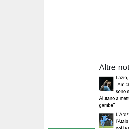
Altre no
Lazio,
"Amich
sono s
Aiutano a mett
gambe"
L'Are
l'Atal
poi la