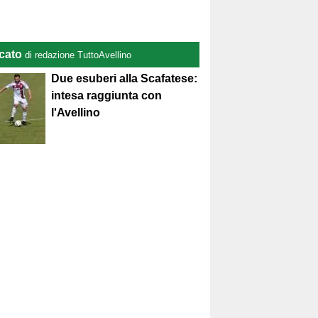
cato
di redazione TuttoAvellino
Due esuberi alla Scafatese:
intesa raggiunta con
l'Avellino