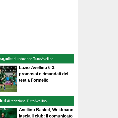
pagelle
di redazione TuttoAvellino
Lazio-Avellino 6-3:
promossi e rimandati del
test a Formello
ket
di redazione TuttoAvellino
Avellino Basket, Weidmann
lascia il club: il comunicato