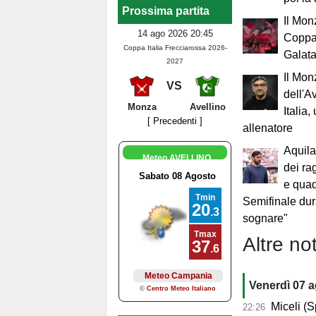
Prossima partita
Il Mon
14 ago 2026 20:45
Coppa 
Coppa Italia Frecciarossa 2026-
Galat
2027
Il Mon
VS
dell'A
Monza
Avellino
Italia,
[ Precedenti ]
allenatore
Aquila
Meteo AVELLINO
dei ra
e quad
Semifinale du
sognare"
Altre not
Venerdì 07 
Miceli (Spo
22:26