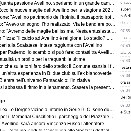
chiacc
uanta passione Avellino, speriamo in un grande campionato"
superi
co le nuove maglie dell'Avellino per la stagione 2026-2027
può d
ne: "Avellino patrimonio dell'Irpinia, il passaporto irpino..."
decisi
 "Avevo un sogno, l'ho realizzato. Via le bandiere politiche..."
07:55
"Avremo delle maglie bellissime, Nesta entusiasta. Mercato? Ottimo, ma..."
finali
Pizza: "Il calcio ad Avellino è religione. Lo stadio? Lo faremo..."
ri alla Scafatese: intesa raggiunta con l'Avellino
07:49
 Patierno, lo scambio si può fare: contatti tra Avellino e Catania
alla p
tualità un profilo per la trequarti: le ultime
07:43
iche sulle torri faro dello stadio: il Comune stanzia i fondi
resta 
un'altra esperienza in B: due club sull'ex biancoverde
07:38
 entra nell'universo Fantacalcio: l'iniziativa
ora s
i abbassa il ritmo in allenamento. Stasera la presentazione in Piazza
07:34
De Ros
ago
07:30
ex Le Borgne vicino al ritorno in Serie B. Ci sono due club sul francese
e Suz
morial Criscitiello il parcheggio del Piazzale degli Irpini è occupato. I tifosi possono parcheggiare al Campo Genova
 Avellino, sarà ancora Vincenzo Fusco l'allenatore
 - Avellino, ceduto Cancellieri allo Spezia: i dettagli