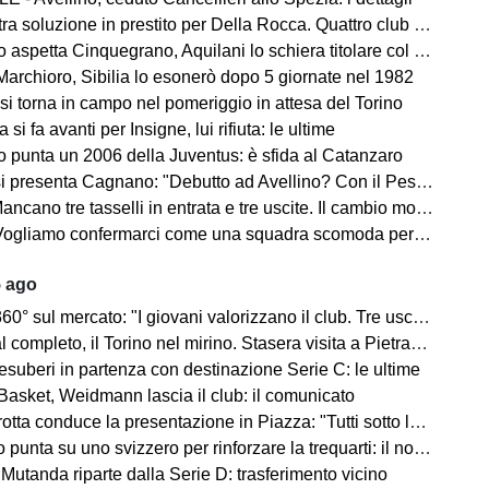
ra soluzione in prestito per Della Rocca. Quattro club su Manzi
 aspetta Cinquegrano, Aquilani lo schiera titolare col Sassuolo
Marchioro, Sibilia lo esonerò dopo 5 giornate nel 1982
 si torna in campo nel pomeriggio in attesa del Torino
 si fa avanti per Insigne, lui rifiuta: le ultime
o punta un 2006 della Juventus: è sfida al Catanzaro
Cagnano: "Debutto ad Avellino? Con il Pescara andò bene. Gol dell'ex? Ho rispetto per la piazza e i compagni, non esulterei"
sselli in entrata e tre uscite. Il cambio modulo? Una squadra camaleontica non dà punti di riferimento". Sull'esterno e il trequartista...
amo confermarci come una squadra scomoda per tutti. La concorrenza ben venga. Io mi sento bene"
5 ago
mercato: "I giovani valorizzano il club. Tre uscite ancora da fare". Sul modulo, la difesa, Licina e Marina...
completo, il Torino nel mirino. Stasera visita a Pietrastornina
 esuberi in partenza con destinazione Serie C: le ultime
Basket, Weidmann lascia il club: il comunicato
ta conduce la presentazione in Piazza: "Tutti sotto lo stesso cielo"
 punta su uno svizzero per rinforzare la trequarti: il nome
 Mutanda riparte dalla Serie D: trasferimento vicino