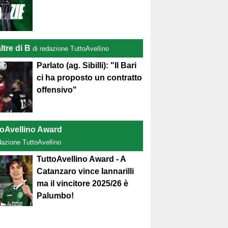
ltre di B
di redazione TuttoAvellino
Parlato (ag. Sibilli): "Il Bari
ci ha proposto un contratto
offensivo"
toAvellino Award
dazione TuttoAvellino
TuttoAvellino Award - A
Catanzaro vince Iannarilli
ma il vincitore 2025/26 è
Palumbo!