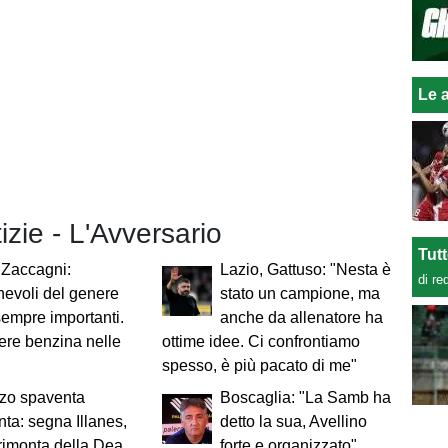
Le a
tizie - L'Avversario
Tut
 Zaccagni:
Lazio, Gattuso: "Nesta è
di re
evoli del genere
stato un campione, ma
empre importanti.
anche da allenatore ha
ere benzina nelle
ottime idee. Ci confrontiamo
spesso, è più pacato di me"
zzo spaventa
Boscaglia: "La Samb ha
anta: segna Illanes,
detto la sua, Avellino
 rimonta della Dea
forte e organizzato"