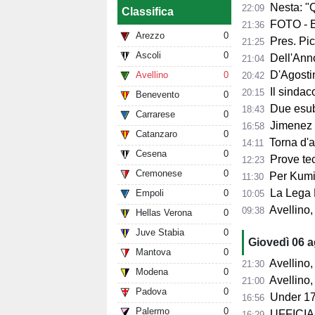
Nesta: "Q
22:09
Classifica
FOTO - Ec
21:36
Arezzo
0
Pres. Pico
21:25
Ascoli
0
Dell'Anno:
21:04
D'Agostino: 
Avellino
0
20:42
Il sindaco 
20:15
Benevento
0
Due esube
18:43
Carrarese
0
Jimenez per
16:58
Catanzaro
0
Torna d'at
14:11
Cesena
0
Prove tecn
12:23
Cremonese
0
Per Kumi 
11:30
La Lega B
Empoli
0
10:05
Avellino, s
09:38
Hellas Verona
0
Juve Stabia
0
Giovedì 06 
Mantova
0
Avellino, l'
21:30
Modena
0
Avellino, per il Me
21:00
Padova
0
Under 17
16:56
Palermo
0
UFFICIALE
16:29