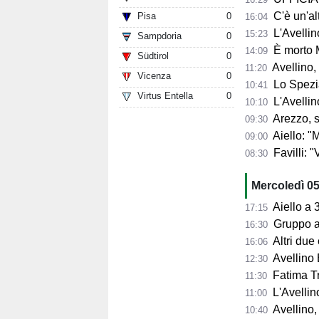
C'è un'alt
Pisa
0
16:04
L'Avellino
15:23
Sampdoria
0
È morto 
14:09
Südtirol
0
Avellino,
11:20
Vicenza
0
Lo Spezia
10:41
Virtus Entella
0
L'Avellin
10:10
Arezzo, si presenta 
09:30
Aiello: "Mancano tre ta
09:00
Favilli: "Vogli
08:30
Mercoledì 0
Aiello a 360° sul 
17:15
Gruppo al 
16:30
Altri due
16:06
Avellino 
12:30
Fatima Trot
11:30
L'Avellino
11:00
Avellino,
10:40