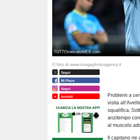
TUTTOmercatoWEB.com
© foto di www.imagephotoagency.it
Segui
Mi Piace
Segui
Problemi a ce
Iscriviti
visita all'Avel
squalifica, Sot
anzitempo cont
al muscolo add
Il capitano ne 