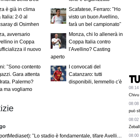
za è già in clima
Scafatese, Ferraro: "Ho
Italia: 2-0 al
visto un buon Avellino,
asaray di Osimhen
farà un bel campionato"
za, avversario
Monza, chi lo allenerà in
vellino in Coppa
Coppa Italia contro
 ufficializza il nuovo
l'Avellino? Casting
aperto
ni: "Sono contento
I convocati del
gazzi. Gara attenta
Catanzaro: tutti
rata. Palermo?
disponibili, Iemmello c'è
08:14
ra ma vogliamo
Chivu 
08:08
izie
può sb
08:02
ago
Zeball
08:00
rtMediaset): "Lo stadio è fondamentale, tifare Avellino un privilegio"