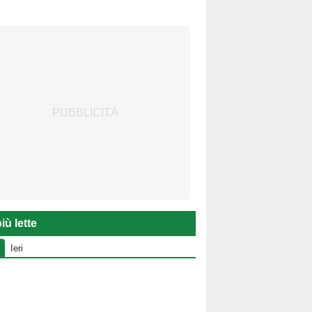
iù lette
Ieri