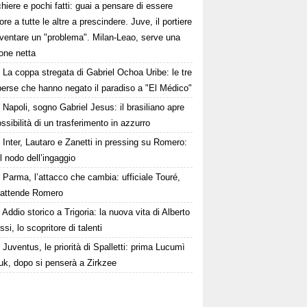
hiere e pochi fatti: guai a pensare di essere
ore a tutte le altre a prescindere. Juve, il portiere
iventare un "problema". Milan-Leao, serve una
one netta
La coppa stregata di Gabriel Ochoa Uribe: le tre
 perse che hanno negato il paradiso a "El Médico"
Napoli, sogno Gabriel Jesus: il brasiliano apre
ossibilità di un trasferimento in azzurro
Inter, Lautaro e Zanetti in pressing su Romero:
il nodo dell’ingaggio
Parma, l’attacco che cambia: ufficiale Touré,
i attende Romero
Addio storico a Trigoria: la nuova vita di Alberto
si, lo scopritore di talenti
Juventus, le priorità di Spalletti: prima Lucumì
uk, dopo si penserà a Zirkzee