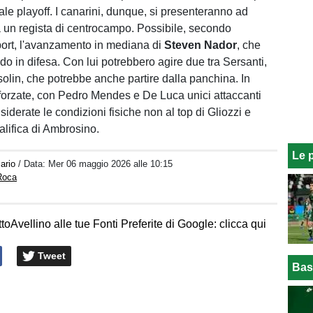
nale playoff. I canarini, dunque, si presenteranno ad
 un regista di centrocampo. Possibile, secondo
ort, l'avanzamento in mediana di
Steven Nador
, che
do in difesa. Con lui potrebbero agire due tra Sersanti,
olin, che potrebbe anche partire dalla panchina. In
 forzate, con Pedro Mendes e De Luca unici attaccanti
nsiderate le condizioni fisiche non al top di Gliozzi e
alifica di Ambrosino.
Le 
ario
/ Data:
Mer 06 maggio 2026 alle 10:15
Roca
toAvellino alle tue Fonti Preferite di Google: clicca qui
Tweet
Bas