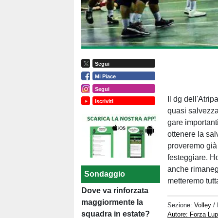
Segui
Mi Piace
Segui
Il dg dell'Atr
Iscriviti
quasi salvezza
gare important
ottenere la sa
proveremo già 
festeggiare. H
anche rimanegg
Sondaggio
metteremo tutt
Dove va rinforzata
maggiormente la
Sezione:
Volley
/
squadra in estate?
Autore: Forza Lup