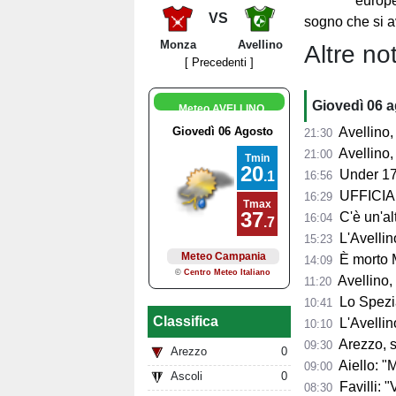
europe
VS
sogno che si a
Monza
Avellino
Altre not
[ Precedenti ]
Giovedì 06 
Meteo AVELLINO
Avellino, l'
21:30
Avellino, per il Me
21:00
Under 17
16:56
UFFICIALE
16:29
C'è un'alt
16:04
L'Avellino
15:23
È morto 
14:09
Avellino,
11:20
Lo Spezia
10:41
Classifica
L'Avellin
10:10
Arezzo, si presenta 
09:30
Arezzo
0
Aiello: "Mancano tre ta
09:00
Ascoli
0
Favilli: "Vogli
08:30