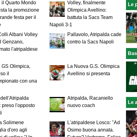
, il Quarto Mondo
Volley, finalmente
Le 
sta la promozione
Olimpica Avellino:
rande festa per il
battuta la Sacs Team
e
Napoli 3-1
lli Albani Volley
Pallavolo, Atripalda cade
l Genzano,
contro la Sacs Napoli
mato l'atripaldese
Bas
 GS Olimpica,
La Nuova G.S. Olimpica
so il
Avellino si presenta
mpionato con una
dell'Atripalda
Atripalda, Racaniello
Le a
: preso l'opposto
nuovo coach
i
na Solimene
L'atripaldese Losco: "Ad
ia d'oro agli
Osimo buona annata.