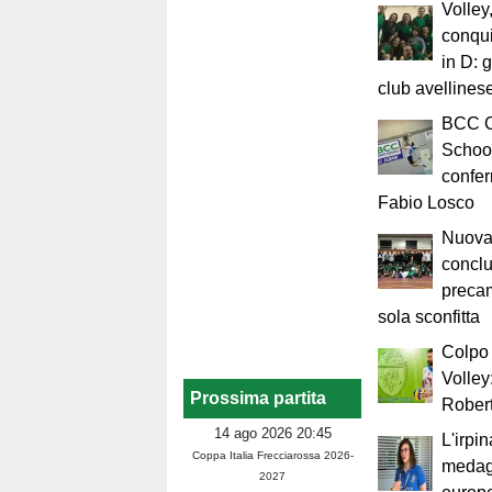
Volley
conqui
in D: g
club avellines
BCC Co
Schoo
confer
Fabio Losco
Nuova
conclu
preca
sola sconfitta
Colpo 
Volley
Prossima partita
Robert
14 ago 2026 20:45
L'irpi
Coppa Italia Frecciarossa 2026-
medagl
2027