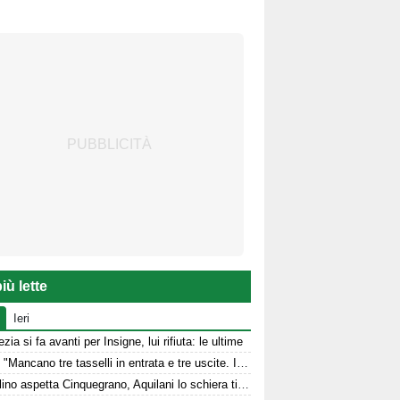
iù lette
Ieri
zia si fa avanti per Insigne, lui rifiuta: le ultime
Aiello: "Mancano tre tasselli in entrata e tre uscite. Il cambio modulo? Una squadra camaleontica non dà punti di riferimento". Sull'esterno e il trequartista...
L'Avellino aspetta Cinquegrano, Aquilani lo schiera titolare col Sassuolo