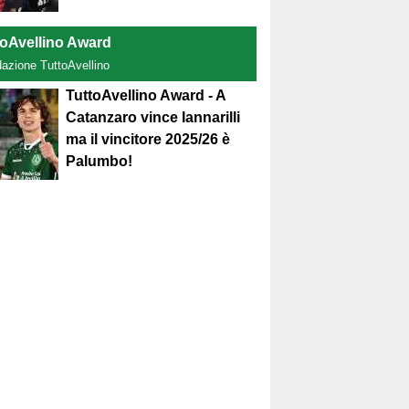
toAvellino Award
dazione TuttoAvellino
TuttoAvellino Award - A
Catanzaro vince Iannarilli
ma il vincitore 2025/26 è
Palumbo!