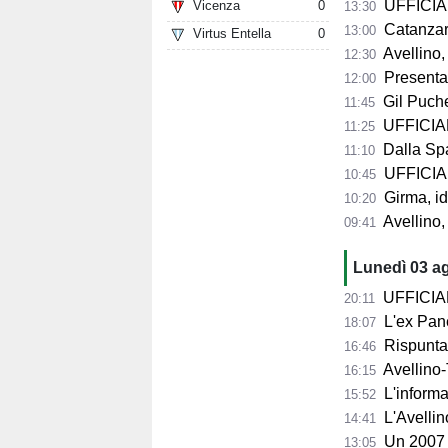
UFFICIAL
Vicenza
0
13:30
Catanzaro,
13:00
Virtus Entella
0
Avellino,
12:30
Presentazio
12:00
Gil Puche
11:45
UFFICIALE
11:25
Dalla Spag
11:10
UFFICIALE
10:45
Girma, id
10:20
Avellino,
09:41
Lunedì 03 a
UFFICIALE 
20:11
L'ex Pane
18:07
Rispunta 
16:46
Avellino-T
16:15
L'informa
15:52
L'Avellin
14:41
Un 2007 
13:05