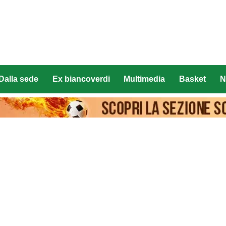
Dalla sede
Ex biancoverdi
Multimedia
Basket
N