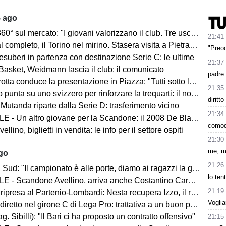
5 ago
mercato: "I giovani valorizzano il club. Tre uscite ancora da fare". Sul modulo, la difesa, Licina e Marina...
21:41
completo, il Torino nel mirino. Stasera visita a Pietrastornina
"Preoc
 esuberi in partenza con destinazione Serie C: le ultime
21:37
Basket, Weidmann lascia il club: il comunicato
padre
ta conduce la presentazione in Piazza: "Tutti sotto lo stesso cielo"
21:35
 punta su uno svizzero per rinforzare la trequarti: il nome
diritto
 Mutanda riparte dalla Serie D: trasferimento vicino
21:34
 - Un altro giovane per la Scandone: il 2008 De Blasio
comod
lino, biglietti in vendita: le info per il settore ospiti
21:30
me, m
ago
21:26
d: "Il campionato è alle porte, diamo ai ragazzi la giusta carica"
lo ten
 - Scandone Avellino, arriva anche Costantino Carullo
21:19
ripresa al Partenio-Lombardi: Nesta recupera Izzo, il report
Voglia
iretto nel girone C di Lega Pro: trattativa a un buon punto
ag. Sibilli): "Il Bari ci ha proposto un contratto offensivo"
21:15