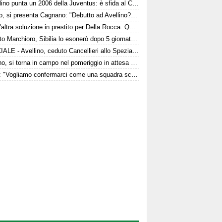
L'Avellino punta un 2006 della Juventus: è sfida al Catanzaro
Arezzo, si presenta Cagnano: "Debutto ad Avellino? Con il Pescara andò bene. Gol dell'ex? Ho rispetto per la piazza e i compagni, non esulterei"
C'è un'altra soluzione in prestito per Della Rocca. Quattro club su Manzi
È morto Marchioro, Sibilia lo esonerò dopo 5 giornate nel 1982
UFFICIALE - Avellino, ceduto Cancellieri allo Spezia: i dettagli
Avellino, si torna in campo nel pomeriggio in attesa del Torino
Favilli: "Vogliamo confermarci come una squadra scomoda per tutti. La concorrenza ben venga. Io mi sento bene"