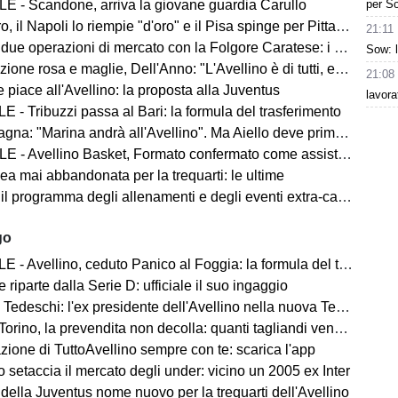
per So
E - Scandone, arriva la giovane guardia Carullo
 il Napoli lo riempie "d'oro" e il Pisa spinge per Pittarello
21:11
 due operazioni di mercato con la Folgore Caratese: i nomi
Sow: 
ne rosa e maglie, Dell'Anno: "L'Avellino è di tutti, ecco cosa faremo"
21:08
 piace all'Avellino: la proposta alla Juventus
lavora
 - Tribuzzi passa al Bari: la formula del trasferimento
na: "Marina andrà all'Avellino". Ma Aiello deve prima cedere
 - Avellino Basket, Formato confermato come assistant coach
ea mai abbandonata per la trequarti: le ultime
 il programma degli allenamenti e degli eventi extra-campo
go
- Avellino, ceduto Panico al Foggia: la formula del trasferimento
 riparte dalla Serie D: ufficiale il suo ingaggio
Tedeschi: l'ex presidente dell'Avellino nella nuova Ternana
orino, la prevendita non decolla: quanti tagliandi venduti
zione di TuttoAvellino sempre con te: scarica l'app
o setaccia il mercato degli under: vicino un 2005 ex Inter
della Juventus nome nuovo per la trequarti dell'Avellino