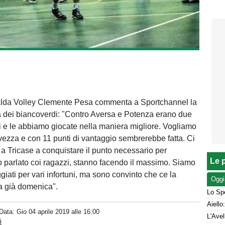
ipalda Volley Clemente Pesa commenta a Sportchannel la
 dei biancoverdi: "Contro Aversa e Potenza erano due
i e le abbiamo giocate nella maniera migliore. Vogliamo
lvezza e con 11 punti di vantaggio sembrerebbe fatta. Ci
a Tricase a conquistare il punto necessario per
Le p
o parlato coi ragazzi, stanno facendo il massimo. Siamo
iati per vari infortuni, ma sono convinto che ce la
Oggi
a già domenica".
Lo Spe
 Data:
Gio 04 aprile 2019 alle 16:00
i