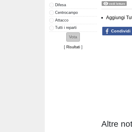
vedi letture
Difesa
Centrocampo
Aggiungi Tut
Attacco
Tutti i reparti
Condividi
[
Risultati
]
Altre not