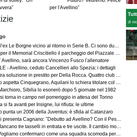
i di volley: "Un
Futuro? Vedremo. Felice
vvera"
per l'Avellino"
Tut
izie
di re
ago
ex Le Borgne vicino al ritorno in Serie B. Ci sono due club sul francese
morial Criscitiello il parcheggio del Piazzale degli Irpini è occupato. I tifosi possono parcheggiare al Campo Genova
 Avellino, sarà ancora Vincenzo Fusco l'allenatore
 - Avellino, ceduto Cancellieri allo Spezia: i dettagli
ra soluzione in prestito per Della Rocca. Quattro club su Manzi
 aspetta Cinquegrano, Aquilani lo schiera titolare col Sassuolo
Marchioro, Sibilia lo esonerò dopo 5 giornate nel 1982
 si torna in campo nel pomeriggio in attesa del Torino
 si fa avanti per Insigne, lui rifiuta: le ultime
o punta un 2006 della Juventus: è sfida al Catanzaro
Cagnano: "Debutto ad Avellino? Con il Pescara andò bene. Gol dell'ex? Ho rispetto per la piazza e i compagni, non esulterei"
sselli in entrata e tre uscite. Il cambio modulo? Una squadra camaleontica non dà punti di riferimento". Sull'esterno e il trequartista...
amo confermarci come una squadra scomoda per tutti. La concorrenza ben venga. Io mi sento bene"