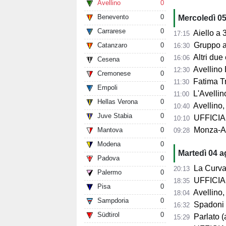
Avellino
0
Benevento
0
Mercoledì 0
Carrarese
0
Aiello a 360° sul 
17:15
Gruppo al 
Catanzaro
0
16:30
Altri due
16:06
Cesena
0
Avellino 
12:30
Cremonese
0
Fatima Trot
11:30
Empoli
0
L'Avellino
11:00
Hellas Verona
0
Avellino,
10:40
Juve Stabia
0
UFFICIALE
10:10
Monza-Avel
Mantova
0
09:28
Modena
0
Martedì 04 
Padova
0
La Curva Su
20:13
Palermo
0
UFFICIALE
18:35
Pisa
0
Avellino, 
18:04
Sampdoria
0
Spadoni d
16:32
Südtirol
0
Parlato (
15:29