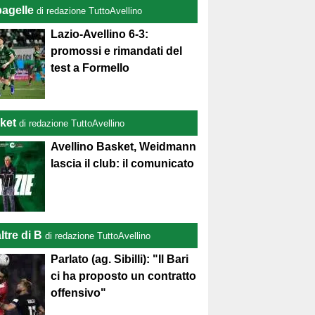
pagelle
di redazione TuttoAvellino
Lazio-Avellino 6-3:
promossi e rimandati del
test a Formello
ket
di redazione TuttoAvellino
Avellino Basket, Weidmann
lascia il club: il comunicato
ltre di B
di redazione TuttoAvellino
Parlato (ag. Sibilli): "Il Bari
ci ha proposto un contratto
offensivo"