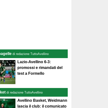
pagelle
di redazione TuttoAvellino
Lazio-Avellino 6-3:
promossi e rimandati del
test a Formello
ket
di redazione TuttoAvellino
Avellino Basket, Weidmann
lascia il club: il comunicato