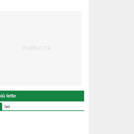
iù lette
Ieri