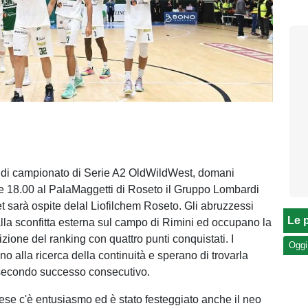
 di campionato di Serie A2 OldWildWest, domani
e 18.00 al PalaMaggetti di Roseto il Gruppo Lombardi
t sarà ospite delal Liofilchem Roseto. Gli abruzzessi
Le p
lla sconfitta esterna sul campo di Rimini ed occupano la
izione del ranking con quattro punti conquistati. I
Oggi
o alla ricerca della continuità e sperano di trovarla
 secondo successo consecutivo.
nese c'è entusiasmo ed è stato festeggiato anche il neo