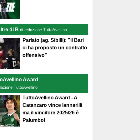
ltre di B
di redazione TuttoAvellino
Parlato (ag. Sibilli): "Il Bari
ci ha proposto un contratto
offensivo"
toAvellino Award
dazione TuttoAvellino
TuttoAvellino Award - A
Catanzaro vince Iannarilli
ma il vincitore 2025/26 è
Palumbo!