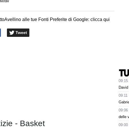
Luongo
toAvellino alle tue Fonti Preferite di Google: clicca qui
Tweet
09:15
David 
09:11
Gabrie
09:06
delle 
tizie - Basket
09:00