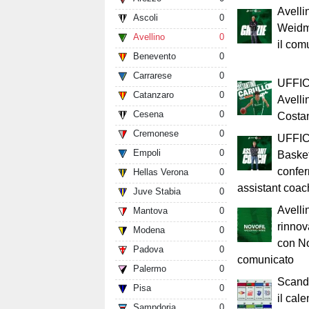
Avelli
Ascoli
0
Weidma
Avellino
0
il com
Benevento
0
Carrarese
0
UFFIC
Catanzaro
0
Avelli
Cesena
0
Costan
Cremonese
0
UFFICI
Empoli
0
Baske
confe
Hellas Verona
0
assistant coac
Juve Stabia
0
Avelli
Mantova
0
rinnov
Modena
0
con Nov
Padova
0
comunicato
Palermo
0
Scando
Pisa
0
il cal
Sampdoria
0