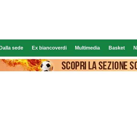
Dalla sede
Ex biancoverdi
Multimedia
Basket
N