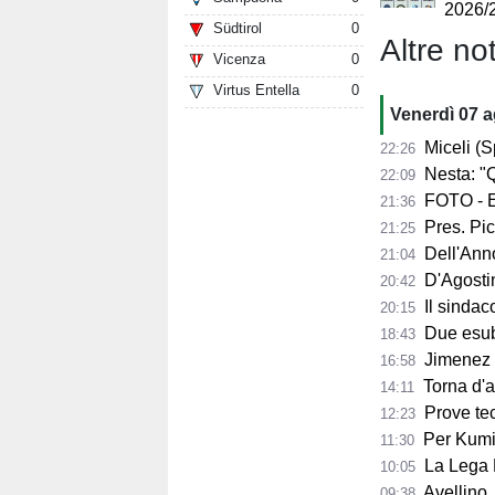
2026/
Südtirol
0
Altre not
Vicenza
0
Virtus Entella
0
Venerdì 07 
Miceli (Spo
22:26
Nesta: "Q
22:09
FOTO - Ec
21:36
Pres. Pico
21:25
Dell'Anno:
21:04
D'Agostino: 
20:42
Il sindaco 
20:15
Due esube
18:43
Jimenez per
16:58
Torna d'at
14:11
Prove tecn
12:23
Per Kumi 
11:30
La Lega B
10:05
Avellino, s
09:38