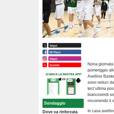
Segui
Mi Piace
Segui
Nona giornata
Iscriviti
pomeriggio all
Avellino Baske
sono reduci da
terz’ultima pos
biancoverdi son
rincorrendo il
Sondaggio
In casa avelli
Dove va rinforzata