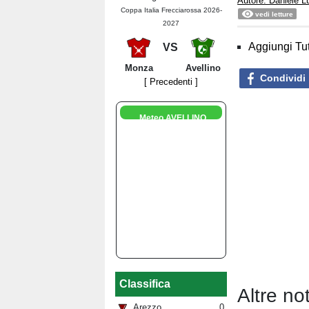
Autore: Daniele 
Coppa Italia Frecciarossa 2026-
vedi letture
2027
Aggiungi Tut
VS
Monza
Avellino
Condividi
[ Precedenti ]
Meteo AVELLINO
Classifica
Altre no
Arezzo
0