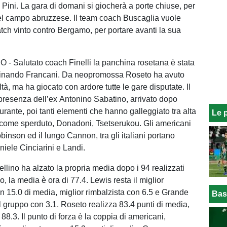
Pini. La gara di domani si giocherà a porte chiuse, per
del campo abruzzese. Il team coach Buscaglia vuole
atch vinto contro Bergamo, per portare avanti la sua
 Salutato coach Finelli la panchina rosetana è stata
rdinando Francani. Da neopromossa Roseto ha avuto
ltà, ma ha giocato con ardore tutte le gare disputate. Il
 presenza dell’ex Antonino Sabatino, arrivato dopo
Durante, poi tanti elementi che hanno galleggiato tra alta
Le 
come sperduto, Donadoni, Tsetserukou. Gli americani
binson ed il lungo Cannon, tra gli italiani portano
iele Cinciarini e Landi.
llino ha alzato la propria media dopo i 94 realizzati
 la media è ora di 77.4. Lewis resta il miglior
on 15.0 di media, miglior rimbalzista con 6.5 e Grande
Bas
l gruppo con 3.1. Roseto realizza 83.4 punti di media,
8.3. Il punto di forza è la coppia di americani,