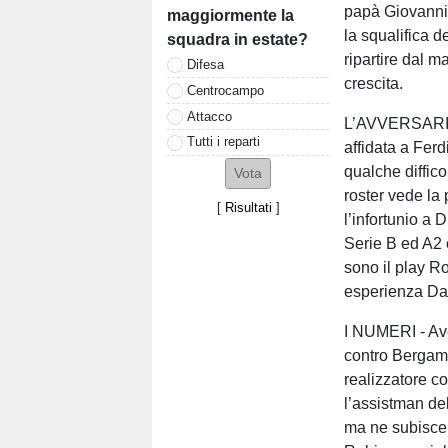
papà Giovanni 
maggiormente la
la squalifica 
squadra in estate?
ripartire dal m
Difesa
crescita.
Centrocampo
Attacco
L’AVVERSARIO -
Tutti i reparti
affidata a Fe
qualche diffico
roster vede la
[
Risultati
]
l’infortunio a 
Serie B ed A2 
sono il play Ro
esperienza Dan
I NUMERI - Ave
contro Bergamo,
realizzatore c
l’assistman de
ma ne subisce 8