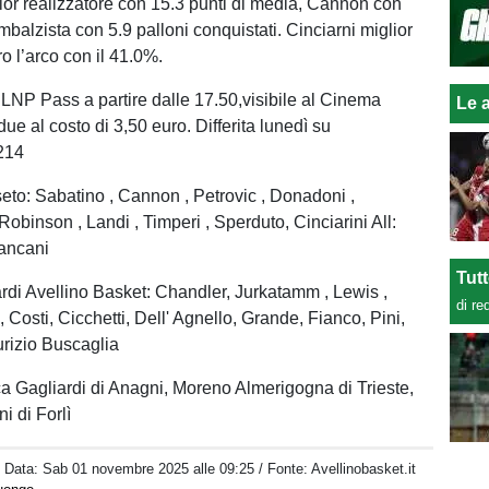
or realizzatore con 15.3 punti di media, Cannon con
mbalzista con 5.9 palloni conquistati. Cinciarni miglior
ro l’arco con il 41.0%.
NP Pass a partire dalle 17.50,visibile al Cinema
Le a
ue al costo di 3,50 euro. Differita lunedì su
214
eto: Sabatino , Cannon , Petrovic , Donadoni ,
obinson , Landi , Timperi , Sperduto, Cinciarini All:
ancani
Tut
i Avellino Basket: Chandler, Jurkatamm , Lewis ,
di re
, Costi, Cicchetti, Dell' Agnello, Grande, Fianco, Pini,
urizio Buscaglia
uca Gagliardi di Anagni, Moreno Almerigogna di Trieste,
i di Forlì
/ Data:
Sab 01 novembre 2025 alle 09:25
/ Fonte: Avellinobasket.it