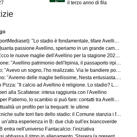
27
il terzo anno di fila
izie
ago
rtMediaset): "Lo stadio è fondamentale, tifare Avellino un privilegio"
uanta passione Avellino, speriamo in un grande campionato"
co le nuove maglie dell'Avellino per la stagione 2026-2027
ne: "Avellino patrimonio dell'Irpinia, il passaporto irpino..."
 "Avevo un sogno, l'ho realizzato. Via le bandiere politiche..."
"Avremo delle maglie bellissime, Nesta entusiasta. Mercato? Ottimo, ma..."
Pizza: "Il calcio ad Avellino è religione. Lo stadio? Lo faremo..."
ri alla Scafatese: intesa raggiunta con l'Avellino
 Patierno, lo scambio si può fare: contatti tra Avellino e Catania
tualità un profilo per la trequarti: le ultime
iche sulle torri faro dello stadio: il Comune stanzia i fondi
un'altra esperienza in B: due club sull'ex biancoverde
 entra nell'universo Fantacalcio: l'iniziativa
i abbassa il ritmo in allenamento. Stasera la presentazione in Piazza