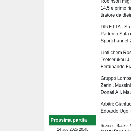
Robinson migli
14.5 e primo ri
tiratore da diet
DIRETTA - Su L
Partenio Sala d
Sportchannel 
Liofilchem Ros
Tsetserukou J.R
Ferdinando Fr
Gruppo Lombard
Zerini, Mussini
Donati All. Ma
Arbitri: Gianl
Edoardo Ugolin
Prossima partita
Sezione:
Basket
14 ago 2026 20:45