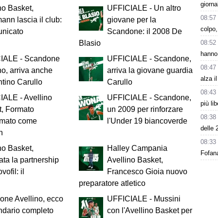
giorna
no Basket,
UFFICIALE - Un altro
08:57
nn lascia il club:
giovane per la
colpo,
unicato
Scandone: il 2008 De
08:52
Blasio
hanno 
IALE - Scandone
UFFICIALE - Scandone,
08:47
no, arriva anche
arriva la giovane guardia
alza i
tino Carullo
Carullo
08:43
ALE - Avellino
UFFICIALE - Scandone,
più li
t, Formato
un 2009 per rinforzare
08:38
rmato come
l'Under 19 biancoverde
delle 
h
08:33
no Basket,
Halley Campania
Fofana
ata la partnership
Avellino Basket,
ofil: il
Francesco Gioia nuovo
preparatore atletico
ne Avellino, ecco
UFFICIALE - Mussini
endario completo
con l'Avellino Basket per