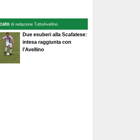
cato
di redazione TuttoAvellino
Due esuberi alla Scafatese:
intesa raggiunta con
l'Avellino