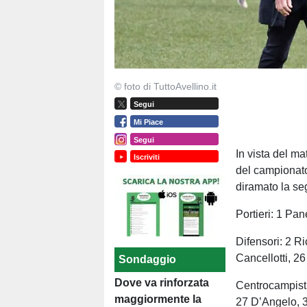
© foto di TuttoAvellino.it
Segui
Mi Piace
Segui
In vista del ma
Iscriviti
del campionato
diramato la seg
Portieri: 1 Pan
Difensori: 2 Ri
Cancellotti, 2
Sondaggio
Dove va rinforzata
Centrocampisti
maggiormente la
27 D’Angelo, 3