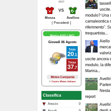
2027
tassell
uscite
VS
modulo? Una 
Monza
Avellino
camaleontica n
[ Precedenti ]
riferimento". Su
trequartista...
Meteo AVELLINO
Aiello
mercat
valori
uscite ancora d
modulo, la dife
Marina...
Avelli
Parten
Nesta 
Classifica
report
Arezzo
0
Avelli
degli 
Ascoli
0