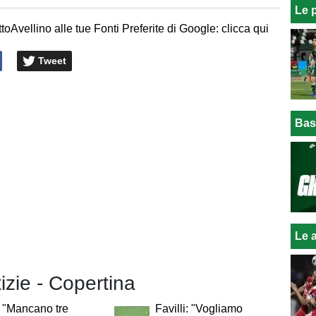
Le 
toAvellino alle tue Fonti Preferite di Google: clicca qui
Tweet
Bas
Le a
tizie - Copertina
: "Mancano tre
Favilli: "Vogliamo