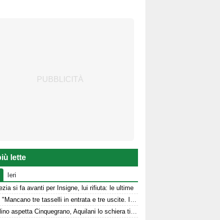
iù lette
Ieri
zia si fa avanti per Insigne, lui rifiuta: le ultime
Aiello: "Mancano tre tasselli in entrata e tre uscite. Il cambio modulo? Una squadra camaleontica non dà punti di riferimento". Sull'esterno e il trequartista...
L'Avellino aspetta Cinquegrano, Aquilani lo schiera titolare col Sassuolo