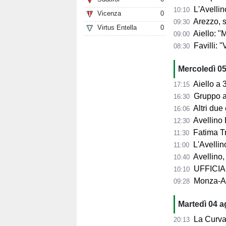
L'Avellin
10:10
Vicenza
0
Arezzo, si presenta 
09:30
Virtus Entella
0
Aiello: "Mancano tre ta
09:00
Favilli: "Vogli
08:30
Mercoledì 0
Aiello a 360° sul 
17:15
Gruppo al 
16:30
Altri due
16:06
Avellino 
12:30
Fatima Trot
11:30
L'Avellino
11:00
Avellino,
10:40
UFFICIALE
10:10
Monza-Avel
09:28
Martedì 04 
La Curva Su
20:13