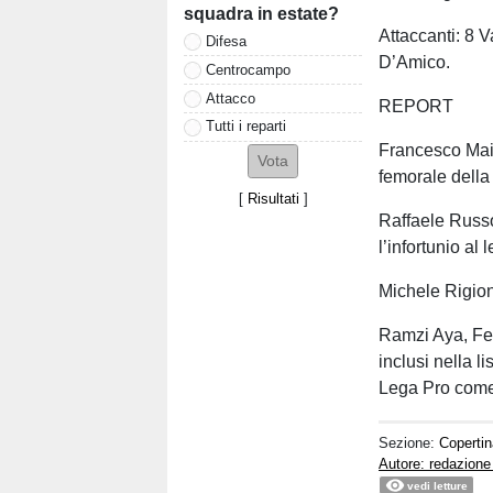
squadra in estate?
Attaccanti: 8 V
Difesa
D’Amico.
Centrocampo
Attacco
REPORT
Tutti i reparti
Francesco Mais
femorale della 
[
Risultati
]
Raffaele Russo
l’infortunio al
Michele Rigion
Ramzi Aya, Fe
inclusi nella l
Lega Pro come
Sezione:
Copertin
Autore: redazione
vedi letture