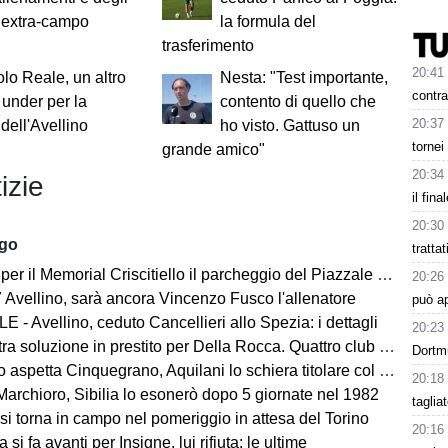
 extra-campo
la formula del
trasferimento
20:41
lo Reale, un altro
Nesta: "Test importante,
contra
o under per la
contento di quello che
20:37
 dell'Avellino
ho visto. Gattuso un
tornei
grande amico"
20:34
izie
il fina
20:30
ago
tratta
morial Criscitiello il parcheggio del Piazzale degli Irpini è occupato. I tifosi possono parcheggiare al Campo Genova
20:26
 Avellino, sarà ancora Vincenzo Fusco l'allenatore
può a
 - Avellino, ceduto Cancellieri allo Spezia: i dettagli
20:23
ra soluzione in prestito per Della Rocca. Quattro club su Manzi
Dortm
 aspetta Cinquegrano, Aquilani lo schiera titolare col Sassuolo
20:18
Marchioro, Sibilia lo esonerò dopo 5 giornate nel 1982
taglia
 si torna in campo nel pomeriggio in attesa del Torino
20:16
 si fa avanti per Insigne, lui rifiuta: le ultime