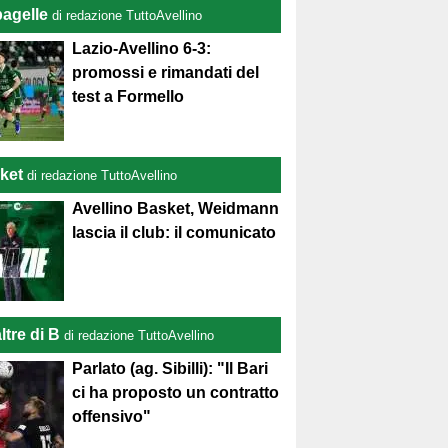
pagelle
di redazione TuttoAvellino
Lazio-Avellino 6-3:
promossi e rimandati del
test a Formello
ket
di redazione TuttoAvellino
Avellino Basket, Weidmann
lascia il club: il comunicato
ltre di B
di redazione TuttoAvellino
Parlato (ag. Sibilli): "Il Bari
ci ha proposto un contratto
offensivo"