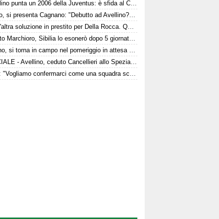
L'Avellino punta un 2006 della Juventus: è sfida al Catanzaro
Arezzo, si presenta Cagnano: "Debutto ad Avellino? Con il Pescara andò bene. Gol dell'ex? Ho rispetto per la piazza e i compagni, non esulterei"
C'è un'altra soluzione in prestito per Della Rocca. Quattro club su Manzi
È morto Marchioro, Sibilia lo esonerò dopo 5 giornate nel 1982
Avellino, si torna in campo nel pomeriggio in attesa del Torino
UFFICIALE - Avellino, ceduto Cancellieri allo Spezia: i dettagli
Favilli: "Vogliamo confermarci come una squadra scomoda per tutti. La concorrenza ben venga. Io mi sento bene"