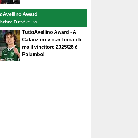
toAvellino Award
dazione TuttoAvellino
TuttoAvellino Award - A
Catanzaro vince Iannarilli
ma il vincitore 2025/26 è
Palumbo!