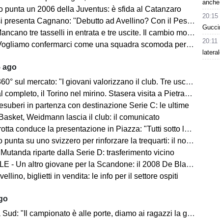
anche 
o punta un 2006 della Juventus: è sfida al Catanzaro
20:15
Cagnano: "Debutto ad Avellino? Con il Pescara andò bene. Gol dell'ex? Ho rispetto per la piazza e i compagni, non esulterei"
Guccin
sselli in entrata e tre uscite. Il cambio modulo? Una squadra camaleontica non dà punti di riferimento". Sull'esterno e il trequartista...
20:11
amo confermarci come una squadra scomoda per tutti. La concorrenza ben venga. Io mi sento bene"
latera
5 ago
mercato: "I giovani valorizzano il club. Tre uscite ancora da fare". Sul modulo, la difesa, Licina e Marina...
completo, il Torino nel mirino. Stasera visita a Pietrastornina
 esuberi in partenza con destinazione Serie C: le ultime
Basket, Weidmann lascia il club: il comunicato
ta conduce la presentazione in Piazza: "Tutti sotto lo stesso cielo"
 punta su uno svizzero per rinforzare la trequarti: il nome
 Mutanda riparte dalla Serie D: trasferimento vicino
 - Un altro giovane per la Scandone: il 2008 De Blasio
lino, biglietti in vendita: le info per il settore ospiti
ago
d: "Il campionato è alle porte, diamo ai ragazzi la giusta carica"