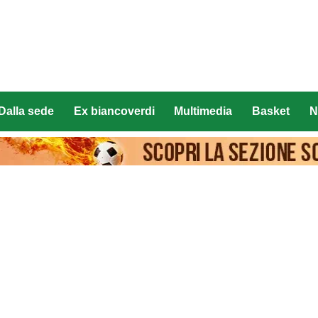
Dalla sede
Ex biancoverdi
Multimedia
Basket
N