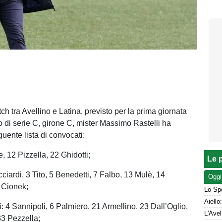
tch tra Avellino e Latina, previsto per la prima giornata
 di serie C, girone C, mister Massimo Rastelli ha
uente lista di convocati:
e, 12 Pizzella, 22 Ghidotti;
Le p
cciardi, 3 Tito, 5 Benedetti, 7 Falbo, 13 Mulè, 14
Oggi
6 Cionek;
Lo Spe
: 4 Sannipoli, 6 Palmiero, 21 Armellino, 23 Dall’Oglio,
3 Pezzella;