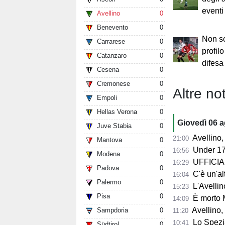
eventi
Avellino
0
Benevento
0
Non so
Carrarese
0
profil
Catanzaro
0
difesa
Cesena
0
Cremonese
0
Altre not
Empoli
0
Hellas Verona
0
Giovedì 06 
Juve Stabia
0
Avellino, per il Me
21:00
Mantova
0
Under 17
16:56
Modena
0
UFFICIALE
16:29
Padova
0
C'è un'alt
16:04
Palermo
0
L'Avellino
15:23
Pisa
0
È morto 
14:09
Avellino,
Sampdoria
0
11:20
Lo Spezia
10:41
Südtirol
0