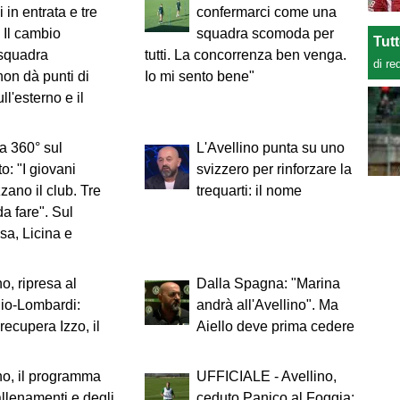
i in entrata e tre
confermarci come una
. Il cambio
squadra scomoda per
Tut
squadra
tutti. La concorrenza ben venga.
di re
on dà punti di
Io mi sento bene"
ll'esterno e il
 a 360° sul
L'Avellino punta su uno
o: "I giovani
svizzero per rinforzare la
zzano il club. Tre
trequarti: il nome
a fare". Sul
sa, Licina e
no, ripresa al
Dalla Spagna: "Marina
io-Lombardi:
andrà all'Avellino". Ma
recupera Izzo, il
Aiello deve prima cedere
no, il programma
UFFICIALE - Avellino,
allenamenti e degli
ceduto Panico al Foggia: