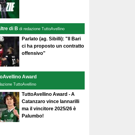
ltre di B
di redazione TuttoAvellino
Parlato (ag. Sibilli): "Il Bari
ci ha proposto un contratto
offensivo"
toAvellino Award
dazione TuttoAvellino
TuttoAvellino Award - A
Catanzaro vince Iannarilli
ma il vincitore 2025/26 è
Palumbo!