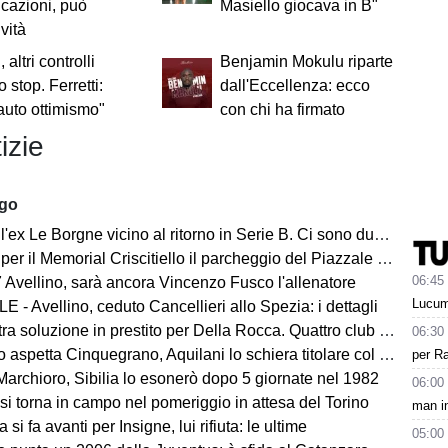
cazioni, può
Masiello giocava in B"
ività
 altri controlli
Benjamin Mokulu riparte
 stop. Ferretti:
dall'Eccellenza: ecco
auto ottimismo"
con chi ha firmato
izie
ago
ex Le Borgne vicino al ritorno in Serie B. Ci sono due club sul francese
morial Criscitiello il parcheggio del Piazzale degli Irpini è occupato. I tifosi possono parcheggiare al Campo Genova
06:45
 Avellino, sarà ancora Vincenzo Fusco l'allenatore
Lucum
 - Avellino, ceduto Cancellieri allo Spezia: i dettagli
ra soluzione in prestito per Della Rocca. Quattro club su Manzi
06:30
 aspetta Cinquegrano, Aquilani lo schiera titolare col Sassuolo
per Ra
Marchioro, Sibilia lo esonerò dopo 5 giornate nel 1982
06:00
 si torna in campo nel pomeriggio in attesa del Torino
man in
 si fa avanti per Insigne, lui rifiuta: le ultime
05:00