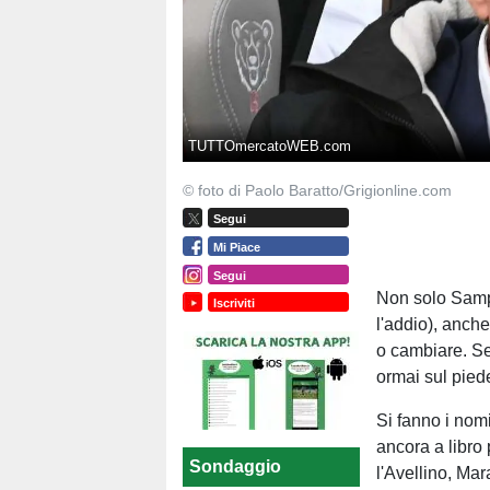
TUTTOmercatoWEB.com
© foto di Paolo Baratto/Grigionline.com
Segui
Mi Piace
Segui
Non solo Samp
Iscriviti
l'addio), anche
o cambiare. 
ormai sul pied
Si fanno i nom
ancora a libr
Sondaggio
l'Avellino, Ma