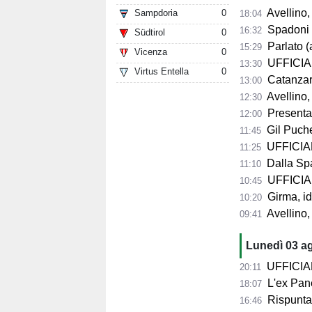
Avellino, 
Sampdoria
0
18:04
Spadoni d
16:32
Südtirol
0
Parlato (
15:29
Vicenza
0
UFFICIAL
13:30
Virtus Entella
0
Catanzaro,
13:00
Avellino,
12:30
Presentazio
12:00
Gil Puche
11:45
UFFICIALE
11:25
Dalla Spag
11:10
UFFICIALE
10:45
Girma, id
10:20
Avellino,
09:41
Lunedì 03 a
UFFICIALE 
20:11
L'ex Pane
18:07
Rispunta 
16:46