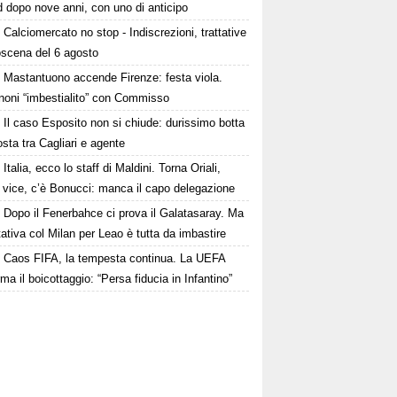
 dopo nove anni, con uno di anticipo
Calciomercato no stop - Indiscrezioni, trattative
oscena del 6 agosto
Mastantuono accende Firenze: festa viola.
noni “imbestialito” con Commisso
Il caso Esposito non si chiude: durissimo botta
osta tra Cagliari e agente
Italia, ecco lo staff di Maldini. Torna Oriali,
i vice, c’è Bonucci: manca il capo delegazione
Dopo il Fenerbahce ci prova il Galatasaray. Ma
ttativa col Milan per Leao è tutta da imbastire
Caos FIFA, la tempesta continua. La UEFA
ma il boicottaggio: “Persa fiducia in Infantino”