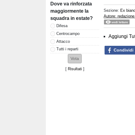
Dove va rinforzata
Sezione:
Ex bian
maggiormente la
Autore: redazione
squadra in estate?
vedi letture
Difesa
Centrocampo
Aggiungi Tut
Attacco
Tutti i reparti
Condividi
[
Risultati
]