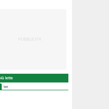
iù lette
Ieri