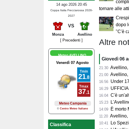
compli
14 ago 2026 20:45
tornare alle att
Coppa Italia Frecciarossa 2026-
2027
Crespi,
dopo lo
VS
"C'è c
Monza
Avellino
Altre not
[ Precedenti ]
Meteo AVELLINO
Giovedì 06 
Avellino, l'
21:30
Avellino, per il Me
21:00
Under 17
16:56
UFFICIALE
16:29
C'è un'alt
16:04
L'Avellino
15:23
È morto 
14:09
Avellino,
11:20
Lo Spezia
10:41
Classifica