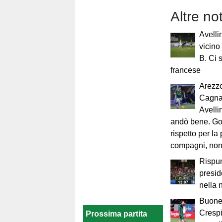
Altre no
Avelli
vicino 
B. Ci 
francese
Arezzo
Cagna
Avelli
andò bene. Go
rispetto per la 
compagni, non 
Rispun
presid
nella 
Buone 
Crespi
Prossima partita