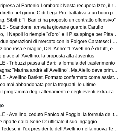
ripresa al Partenio-Lombardi: Nesta recupera Izzo, il report
iretto nel girone C di Lega Pro: trattativa a un buon punto
ag. Sibilli): "Il Bari ci ha proposto un contratto offensivo"
E - Scandone, arriva la giovane guardia Carullo
 il Napoli lo riempie "d'oro" e il Pisa spinge per Pittarello
 due operazioni di mercato con la Folgore Caratese: i nomi
ne rosa e maglie, Dell'Anno: "L'Avellino è di tutti, ecco cosa faremo"
 piace all'Avellino: la proposta alla Juventus
 - Tribuzzi passa al Bari: la formula del trasferimento
na: "Marina andrà all'Avellino". Ma Aiello deve prima cedere
 - Avellino Basket, Formato confermato come assistant coach
ea mai abbandonata per la trequarti: le ultime
 il programma degli allenamenti e degli eventi extra-campo
go
- Avellino, ceduto Panico al Foggia: la formula del trasferimento
 riparte dalla Serie D: ufficiale il suo ingaggio
Tedeschi: l'ex presidente dell'Avellino nella nuova Ternana