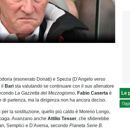
doria (esonerato Donati) e Spezia (D'Angelo verso
 il
Bari
sta valutando se continuare con il suo allenatore
Secondo
La Gazzetta del Mezzogiorno
,
Fabio Caserta
è
Le p
e di partenza, ma la dirigenza non ha ancora deciso.
Oggi
i per la sostituzione, quello più caldo è Moreno Longo,
o paga. Avanzano anche
Attilio Tesser
, che sfiderebbe
ran, Semplici e D'Aversa, secondo
Pianeta Serie B
.