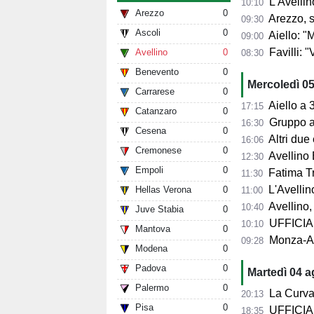
L'Avellin
10:10
Arezzo
0
Arezzo, si presenta 
09:30
Ascoli
0
Aiello: "Mancano tre ta
09:00
Favilli: "Vogli
Avellino
0
08:30
Benevento
0
Mercoledì 0
Carrarese
0
Aiello a 360° sul 
17:15
Catanzaro
0
Gruppo al 
16:30
Cesena
0
Altri due
16:06
Cremonese
0
Avellino 
12:30
Empoli
0
Fatima Trot
11:30
L'Avellino
Hellas Verona
0
11:00
Avellino,
10:40
Juve Stabia
0
UFFICIALE
10:10
Mantova
0
Monza-Avel
09:28
Modena
0
Padova
0
Martedì 04 
Palermo
0
La Curva Su
20:13
Pisa
0
UFFICIALE
18:35