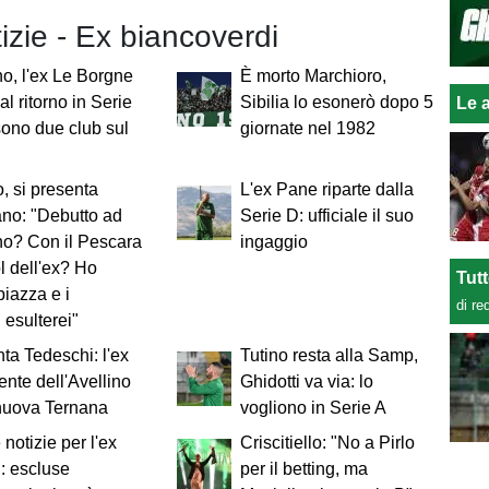
tizie - Ex biancoverdi
no, l'ex Le Borgne
È morto Marchioro,
al ritorno in Serie
Sibilia lo esonerò dopo 5
Le a
sono due club sul
giornate nel 1982
, si presenta
L'ex Pane riparte dalla
no: "Debutto ad
Serie D: ufficiale il suo
no? Con il Pescara
ingaggio
l dell'ex? Ho
Tut
piazza e i
di re
esulterei"
ta Tedeschi: l'ex
Tutino resta alla Samp,
ente dell'Avellino
Ghidotti va via: lo
nuova Ternana
vogliono in Serie A
notizie per l'ex
Criscitiello: "No a Pirlo
: escluse
per il betting, ma