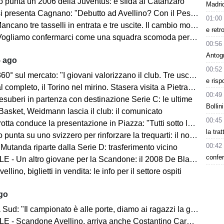
o punta un 2006 della Juventus: è sfida al Catanzaro
Madrid
Cagnano: "Debutto ad Avellino? Con il Pescara andò bene. Gol dell'ex? Ho rispetto per la piazza e i compagni, non esulterei"
01:00
sselli in entrata e tre uscite. Il cambio modulo? Una squadra camaleontica non dà punti di riferimento". Sull'esterno e il trequartista...
e retr
amo confermarci come una squadra scomoda per tutti. La concorrenza ben venga. Io mi sento bene"
00:56
Antog
5 ago
00:52
mercato: "I giovani valorizzano il club. Tre uscite ancora da fare". Sul modulo, la difesa, Licina e Marina...
e risp
completo, il Torino nel mirino. Stasera visita a Pietrastornina
00:49
 esuberi in partenza con destinazione Serie C: le ultime
Bollin
Basket, Weidmann lascia il club: il comunicato
00:45
ta conduce la presentazione in Piazza: "Tutti sotto lo stesso cielo"
la tra
 punta su uno svizzero per rinforzare la trequarti: il nome
00:42
 Mutanda riparte dalla Serie D: trasferimento vicino
confer
 - Un altro giovane per la Scandone: il 2008 De Blasio
lino, biglietti in vendita: le info per il settore ospiti
ago
d: "Il campionato è alle porte, diamo ai ragazzi la giusta carica"
 - Scandone Avellino, arriva anche Costantino Carullo