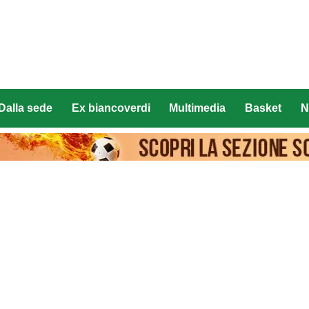
Dalla sede
Ex biancoverdi
Multimedia
Basket
N