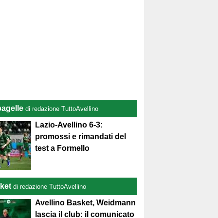
pagelle
di redazione TuttoAvellino
Lazio-Avellino 6-3:
promossi e rimandati del
test a Formello
ket
di redazione TuttoAvellino
Avellino Basket, Weidmann
lascia il club: il comunicato