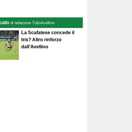
cato
di redazione TuttoAvellino
La Scafatese concede il
tris? Altro rinforzo
dall'Avellino