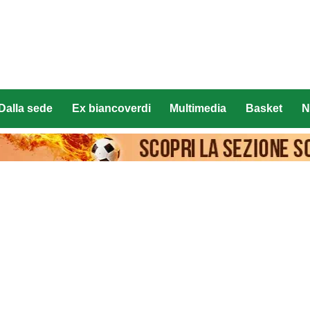
Dalla sede
Ex biancoverdi
Multimedia
Basket
N