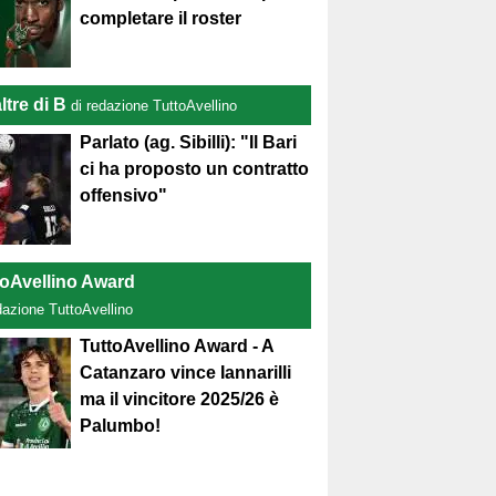
completare il roster
ltre di B
di redazione TuttoAvellino
Parlato (ag. Sibilli): "Il Bari
ci ha proposto un contratto
offensivo"
toAvellino Award
dazione TuttoAvellino
TuttoAvellino Award - A
Catanzaro vince Iannarilli
ma il vincitore 2025/26 è
Palumbo!