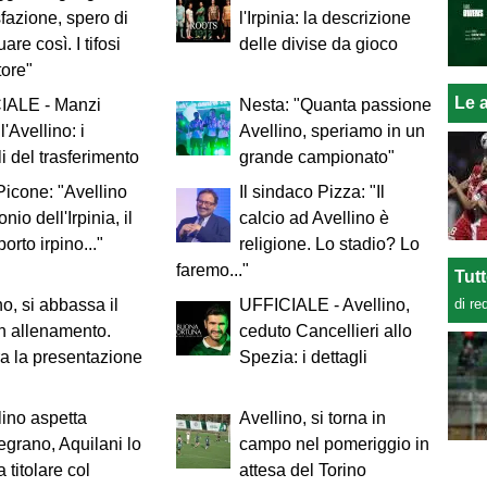
fazione, spero di
l'Irpinia: la descrizione
are così. I tifosi
delle divise da gioco
tore"
Le a
IALE - Manzi
Nesta: "Quanta passione
l'Avellino: i
Avellino, speriamo in un
li del trasferimento
grande campionato"
Picone: "Avellino
Il sindaco Pizza: "Il
nio dell'Irpinia, il
calcio ad Avellino è
orto irpino..."
religione. Lo stadio? Lo
faremo..."
Tut
di re
no, si abbassa il
UFFICIALE - Avellino,
in allenamento.
ceduto Cancellieri allo
a la presentazione
Spezia: i dettagli
lino aspetta
Avellino, si torna in
grano, Aquilani lo
campo nel pomeriggio in
 titolare col
attesa del Torino