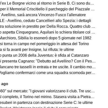
ex Le Borgne vicino al ritorno in Serie B. Ci sono due club sul francese
morial Criscitiello il parcheggio del Piazzale degli Irpini è occupato. I tifosi possono parcheggiare al Campo Genova
 Avellino, sarà ancora Vincenzo Fusco l'allenatore
 - Avellino, ceduto Cancellieri allo Spezia: i dettagli
ra soluzione in prestito per Della Rocca. Quattro club su Manzi
 aspetta Cinquegrano, Aquilani lo schiera titolare col Sassuolo
Marchioro, Sibilia lo esonerò dopo 5 giornate nel 1982
 si torna in campo nel pomeriggio in attesa del Torino
 si fa avanti per Insigne, lui rifiuta: le ultime
o punta un 2006 della Juventus: è sfida al Catanzaro
Cagnano: "Debutto ad Avellino? Con il Pescara andò bene. Gol dell'ex? Ho rispetto per la piazza e i compagni, non esulterei"
sselli in entrata e tre uscite. Il cambio modulo? Una squadra camaleontica non dà punti di riferimento". Sull'esterno e il trequartista...
amo confermarci come una squadra scomoda per tutti. La concorrenza ben venga. Io mi sento bene"
5 ago
mercato: "I giovani valorizzano il club. Tre uscite ancora da fare". Sul modulo, la difesa, Licina e Marina...
completo, il Torino nel mirino. Stasera visita a Pietrastornina
 esuberi in partenza con destinazione Serie C: le ultime