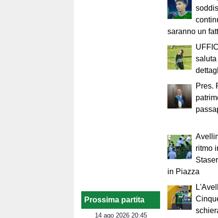
soddis
continu
saranno un fat
UFFIC
saluta 
dettag
Pres. 
patrimo
passap
Avelli
ritmo 
Staser
in Piazza
L'Avel
Cinque
Prossima partita
schiera
14 ago 2026 20:45