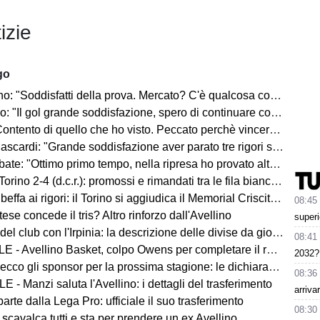
izie
go
ddisfatti della prova. Mercato? C'è qualcosa con il Catania, ma faremo altro anche in entrata"
l gol grande soddisfazione, spero di continuare così. I tifosi saranno un fattore"
di quello che ho visto. Peccato perchè vincere aiuta a vincere. Piazza super, ci sono tante aspettative"
di: "Grande soddisfazione aver parato tre rigori su quattro. Siamo pronti per la stagione"
 "Ottimo primo tempo, nella ripresa ho provato altre soluzioni. Mercato? La società sa"
orino 2-4 (d.c.r.): promossi e rimandati tra le fila biancoverdi
beffa ai rigori: il Torino si aggiudica il Memorial Criscitiello
08:45
ese concede il tris? Altro rinforzo dall'Avellino
superi
del club con l'Irpinia: la descrizione delle divise da gioco
08:41
 - Avellino Basket, colpo Owens per completare il roster
2032?
ecco gli sponsor per la prossima stagione: le dichiarazioni
08:36
 - Manzi saluta l'Avellino: i dettagli del trasferimento
arriva
parte dalla Lega Pro: ufficiale il suo trasferimento
08:30
 scavalca tutti e sta per prendere un ex Avellino