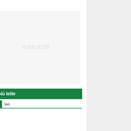
iù lette
Ieri