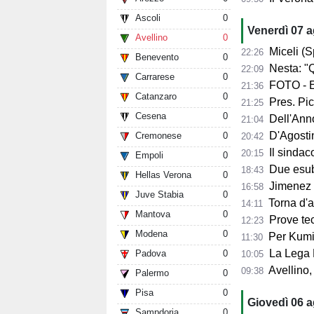
Ascoli
0
Venerdì 07 
Avellino
0
Miceli (Spo
22:26
Benevento
0
Nesta: "Q
22:09
Carrarese
0
FOTO - Ec
21:36
Catanzaro
0
Pres. Pico
21:25
Cesena
0
Dell'Anno:
21:04
D'Agostino: 
Cremonese
0
20:42
Il sindaco 
20:15
Empoli
0
Due esube
18:43
Hellas Verona
0
Jimenez per
16:58
Juve Stabia
0
Torna d'at
14:11
Mantova
0
Prove tecn
12:23
Modena
0
Per Kumi 
11:30
La Lega B
Padova
0
10:05
Avellino, s
09:38
Palermo
0
Pisa
0
Giovedì 06 
Sampdoria
0