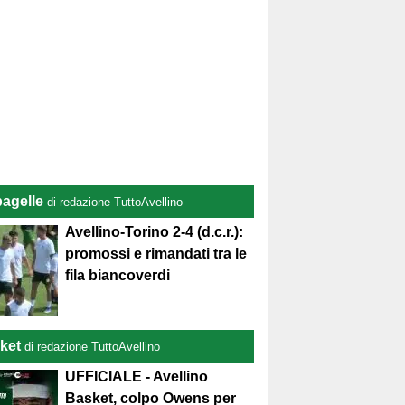
pagelle
di redazione TuttoAvellino
Avellino-Torino 2-4 (d.c.r.):
promossi e rimandati tra le
fila biancoverdi
ket
di redazione TuttoAvellino
UFFICIALE - Avellino
Basket, colpo Owens per