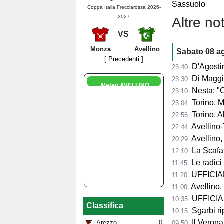
Sassuolo
Coppa Italia Frecciarossa 2026-
2027
Altre not
VS
Monza
Avellino
Sabato 08 a
[ Precedenti ]
D'Agostino: "So
23:40
Di Maggio: "I
23:30
Meteo AVELLINO
Nesta: "Contento 
23:10
Torino, Mascar
23:04
Torino, Abate:
22:56
Avellino-T
22:44
Avellino, 
20:29
La Scafat
12:10
Le radici 
11:45
UFFICIALE
11:20
Avellino, 
11:00
UFFICIALE
10:35
Classifica
Sgarbi ri
10:15
Il Verona
Arezzo
0
09:50