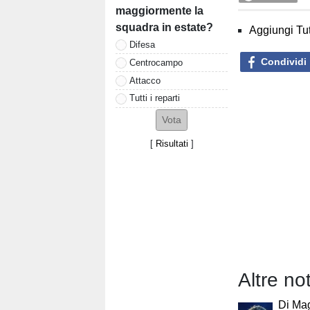
maggiormente la
squadra in estate?
Aggiungi Tut
Difesa
Condividi
Centrocampo
Attacco
Tutti i reparti
[
Risultati
]
Altre no
Di Mag