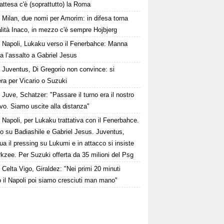
n attesa c'è (soprattutto) la Roma
Milan, due nomi per Amorim: in difesa torna
alità Inaco, in mezzo c'è sempre Hojbjerg
Napoli, Lukaku verso il Fenerbahce: Manna
a l’assalto a Gabriel Jesus
Juventus, Di Gregorio non convince: si
ra per Vicario o Suzuki
Juve, Schatzer: "Passare il turno era il nostro
ivo. Siamo uscite alla distanza"
Napoli, per Lukaku trattativa con il Fenerbahce.
to su Badiashile e Gabriel Jesus. Juventus,
ua il pressing su Lukumi e in attacco si insiste
rkzee. Per Suzuki offerta da 35 milioni del Psg
Celta Vigo, Giraldez: "Nei primi 20 minuti
 il Napoli poi siamo cresciuti man mano"