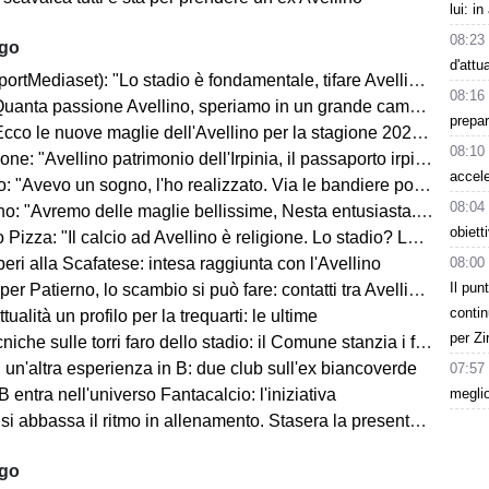
lui: i
08:23
ago
d'attu
rtMediaset): "Lo stadio è fondamentale, tifare Avellino un privilegio"
08:16
uanta passione Avellino, speriamo in un grande campionato"
prepar
co le nuove maglie dell'Avellino per la stagione 2026-2027
08:10
ne: "Avellino patrimonio dell'Irpinia, il passaporto irpino..."
accele
 "Avevo un sogno, l'ho realizzato. Via le bandiere politiche..."
08:04
"Avremo delle maglie bellissime, Nesta entusiasta. Mercato? Ottimo, ma..."
obiett
Pizza: "Il calcio ad Avellino è religione. Lo stadio? Lo faremo..."
08:00
ri alla Scafatese: intesa raggiunta con l'Avellino
Il pun
 Patierno, lo scambio si può fare: contatti tra Avellino e Catania
contin
tualità un profilo per la trequarti: le ultime
per Zi
iche sulle torri faro dello stadio: il Comune stanzia i fondi
un'altra esperienza in B: due club sull'ex biancoverde
07:57
meglio
 entra nell'universo Fantacalcio: l'iniziativa
i abbassa il ritmo in allenamento. Stasera la presentazione in Piazza
ago