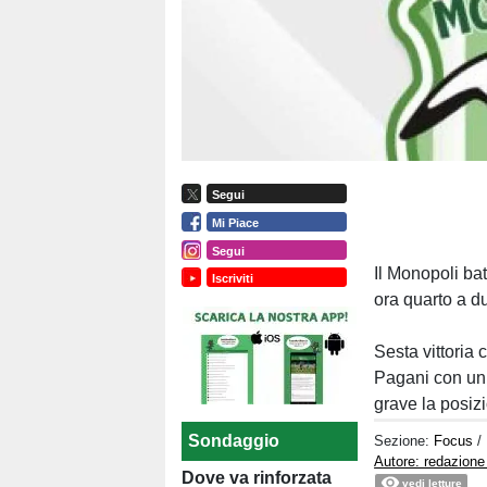
Segui
Mi Piace
Segui
Il Monopoli bat
Iscriviti
ora quarto a du
Sesta vittoria 
Pagani con un 
grave la posizi
Sondaggio
Sezione:
Focus
/
Autore: redazione
Dove va rinforzata
vedi letture