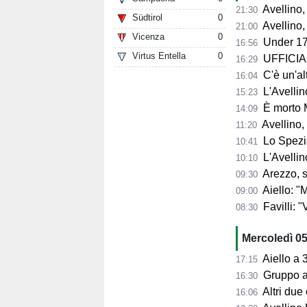
Avellino, l'
21:30
Südtirol
0
Avellino, per il Me
21:00
Vicenza
0
Under 17
16:56
Virtus Entella
0
UFFICIALE
16:29
C'è un'alt
16:04
L'Avellino
15:23
È morto 
14:09
Avellino,
11:20
Lo Spezia
10:41
L'Avellin
10:10
Arezzo, si presenta 
09:30
Aiello: "Mancano tre ta
09:00
Favilli: "Vogli
08:30
Mercoledì 0
Aiello a 360° sul 
17:15
Gruppo al 
16:30
Altri due
16:06