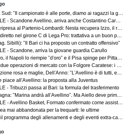
ago
d: "Il campionato è alle porte, diamo ai ragazzi la giusta carica"
 - Scandone Avellino, arriva anche Costantino Carullo
ripresa al Partenio-Lombardi: Nesta recupera Izzo, il report
iretto nel girone C di Lega Pro: trattativa a un buon punto
ag. Sibilli): "Il Bari ci ha proposto un contratto offensivo"
E - Scandone, arriva la giovane guardia Carullo
 il Napoli lo riempie "d'oro" e il Pisa spinge per Pittarello
 due operazioni di mercato con la Folgore Caratese: i nomi
ne rosa e maglie, Dell'Anno: "L'Avellino è di tutti, ecco cosa faremo"
 piace all'Avellino: la proposta alla Juventus
 - Tribuzzi passa al Bari: la formula del trasferimento
na: "Marina andrà all'Avellino". Ma Aiello deve prima cedere
 - Avellino Basket, Formato confermato come assistant coach
ea mai abbandonata per la trequarti: le ultime
 il programma degli allenamenti e degli eventi extra-campo
go