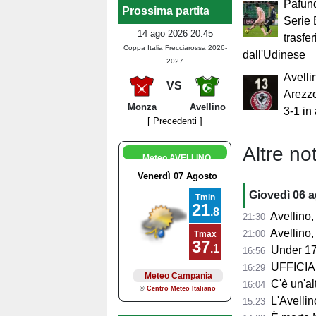
Pafund
Prossima partita
Serie B
14 ago 2026 20:45
trasfe
Coppa Italia Frecciarossa 2026-
dall'Udinese
2027
Avelli
VS
Arezzo
Monza
Avellino
3-1 in
[ Precedenti ]
Altre not
Meteo AVELLINO
Giovedì 06 
Avellino, l'
21:30
Avellino, per il Me
21:00
Under 17
16:56
UFFICIALE
16:29
C'è un'alt
16:04
L'Avellino
15:23