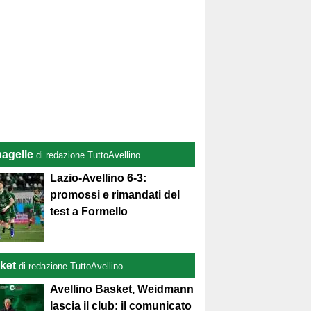
pagelle
di redazione TuttoAvellino
Lazio-Avellino 6-3:
promossi e rimandati del
test a Formello
ket
di redazione TuttoAvellino
Avellino Basket, Weidmann
lascia il club: il comunicato