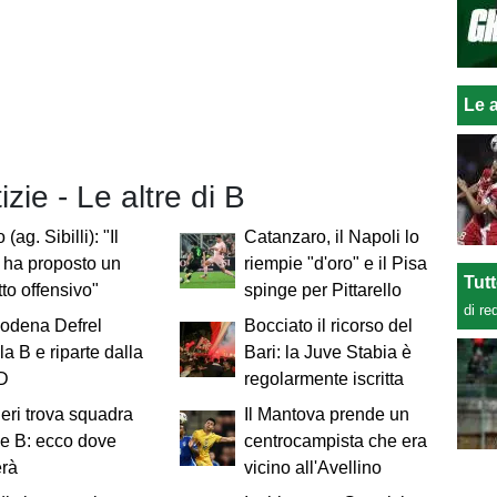
Le a
izie - Le altre di B
 (ag. Sibilli): "Il
Catanzaro, il Napoli lo
i ha proposto un
riempie "d'oro" e il Pisa
Tut
tto offensivo"
spinge per Pittarello
di re
Modena Defrel
Bocciato il ricorso del
la B e riparte dalla
Bari: la Juve Stabia è
 D
regolarmente iscritta
ieri trova squadra
Il Mantova prende un
ie B: ecco dove
centrocampista che era
erà
vicino all'Avellino