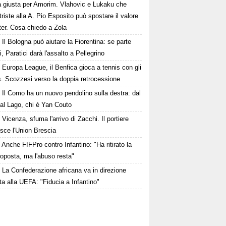
a giusta per Amorim. Vlahovic e Lukaku che
triste alla A. Pio Esposito può spostare il valore
nter. Cosa chiedo a Zola
Il Bologna può aiutare la Fiorentina: se parte
i, Paratici darà l'assalto a Pellegrino
Europa League, il Benfica gioca a tennis con gli
s. Scozzesi verso la doppia retrocessione
Il Como ha un nuovo pendolino sulla destra: dal
 al Lago, chi è Yan Couto
Vicenza, sfuma l'arrivo di Zacchi. Il portiere
isce l'Union Brescia
Anche FIFPro contro Infantino: "Ha ritirato la
oposta, ma l'abuso resta"
La Confederazione africana va in direzione
a alla UEFA: "Fiducia a Infantino"