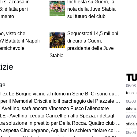
i si accasa in
Inchiesta su Guerri, la
: è fatta per il
nota della Juve Stabia
rimento
sul futuro del club
no, visto che
Sequestrati 14,5 milioni
? Battuto il Napoli
di euro a Guerri,
 amichevole
presidente della Juve
Stabia
izie
ago
06/08
tennis
ex Le Borgne vicino al ritorno in Serie B. Ci sono due club sul francese
morial Criscitiello il parcheggio del Piazzale degli Irpini è occupato. I tifosi possono parcheggiare al Campo Genova
06/08
 Avellino, sarà ancora Vincenzo Fusco l'allenatore
difens
 - Avellino, ceduto Cancellieri allo Spezia: i dettagli
06/08
ra soluzione in prestito per Della Rocca. Quattro club su Manzi
sfida 
 aspetta Cinquegrano, Aquilani lo schiera titolare col Sassuolo
06/08