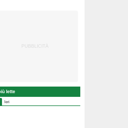
iù lette
Ieri