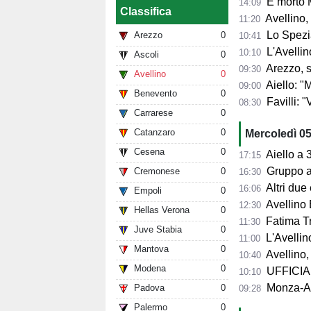
È morto 
14:09
Classifica
Avellino,
11:20
Lo Spezia
Arezzo
0
10:41
L'Avellin
10:10
Ascoli
0
Arezzo, si presenta 
09:30
Avellino
0
Aiello: "Mancano tre ta
09:00
Benevento
0
Favilli: "Vogli
08:30
Carrarese
0
Catanzaro
0
Mercoledì 0
Cesena
0
Aiello a 360° sul 
17:15
Gruppo al 
Cremonese
0
16:30
Altri due
16:06
Empoli
0
Avellino 
12:30
Hellas Verona
0
Fatima Trot
11:30
Juve Stabia
0
L'Avellino
11:00
Mantova
0
Avellino,
10:40
Modena
0
UFFICIALE
10:10
Monza-Avel
Padova
0
09:28
Palermo
0