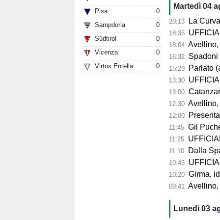
Martedì 04 
Pisa
0
La Curva Su
20:13
Sampdoria
0
UFFICIALE
18:35
Südtirol
0
Avellino, 
18:04
Vicenza
0
Spadoni d
16:32
Virtus Entella
0
Parlato (
15:29
UFFICIAL
13:30
Catanzaro,
13:00
Avellino,
12:30
Presentazio
12:00
Gil Puche
11:45
UFFICIALE
11:25
Dalla Spag
11:10
UFFICIALE
10:45
Girma, id
10:20
Avellino,
09:41
Lunedì 03 a