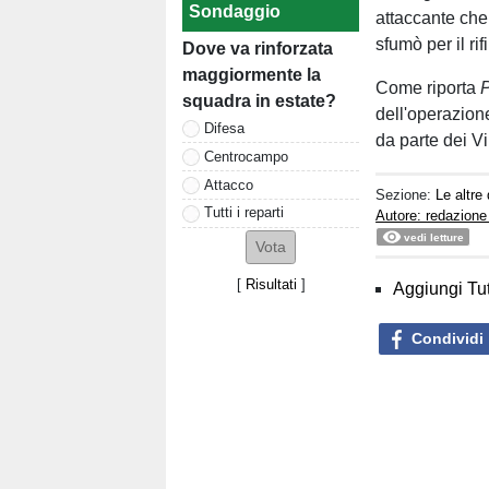
Sondaggio
attaccante che 
sfumò per il rif
Dove va rinforzata
maggiormente la
Come riporta
P
squadra in estate?
dell'operazione
Difesa
da parte dei Vir
Centrocampo
Attacco
Sezione:
Le altre 
Tutti i reparti
Autore: redazione
vedi letture
[
Risultati
]
Aggiungi Tut
Condividi