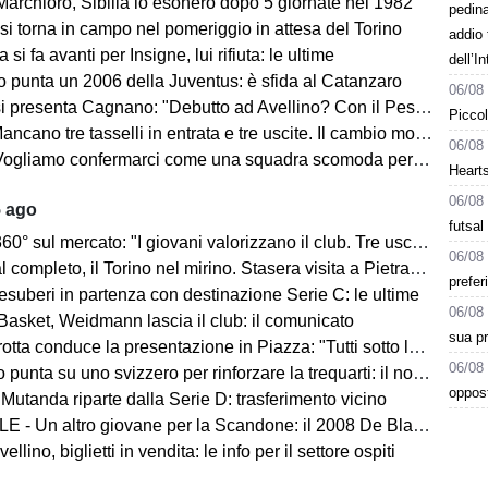
Marchioro, Sibilia lo esonerò dopo 5 giornate nel 1982
pedin
 si torna in campo nel pomeriggio in attesa del Torino
addio 
 si fa avanti per Insigne, lui rifiuta: le ultime
dell’I
o punta un 2006 della Juventus: è sfida al Catanzaro
06/08
Cagnano: "Debutto ad Avellino? Con il Pescara andò bene. Gol dell'ex? Ho rispetto per la piazza e i compagni, non esulterei"
Piccol
sselli in entrata e tre uscite. Il cambio modulo? Una squadra camaleontica non dà punti di riferimento". Sull'esterno e il trequartista...
06/08
amo confermarci come una squadra scomoda per tutti. La concorrenza ben venga. Io mi sento bene"
Heart
06/08
5 ago
futsal
mercato: "I giovani valorizzano il club. Tre uscite ancora da fare". Sul modulo, la difesa, Licina e Marina...
06/08
completo, il Torino nel mirino. Stasera visita a Pietrastornina
prefer
 esuberi in partenza con destinazione Serie C: le ultime
06/08
Basket, Weidmann lascia il club: il comunicato
sua pr
ta conduce la presentazione in Piazza: "Tutti sotto lo stesso cielo"
06/08
 punta su uno svizzero per rinforzare la trequarti: il nome
oppost
 Mutanda riparte dalla Serie D: trasferimento vicino
 - Un altro giovane per la Scandone: il 2008 De Blasio
lino, biglietti in vendita: le info per il settore ospiti