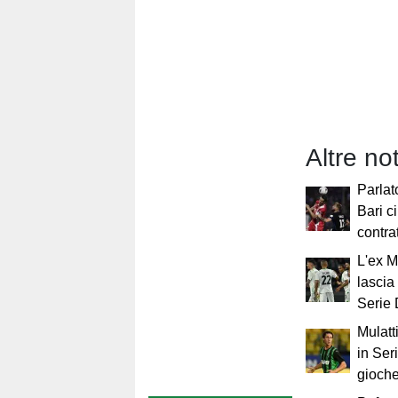
Altre not
Parlato
Bari c
contra
L'ex 
lascia 
Serie
Mulatt
in Ser
gioch