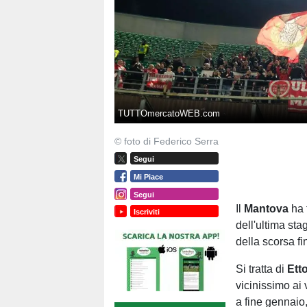
TUTTOmercatoWEB.com
© foto di Federico Serra
Segui
Mi Piace
Segui
Il
Mantova
ha t
Iscriviti
dell'ultima stag
della scorsa f
Si tratta di
Etto
vicinissimo ai 
a fine gennaio,