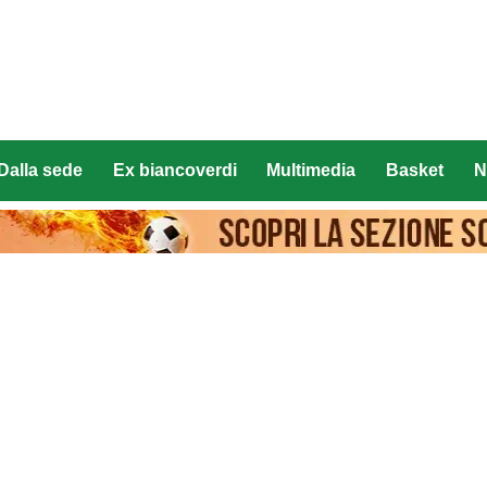
Dalla sede
Ex biancoverdi
Multimedia
Basket
N