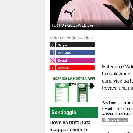
TUTTOmercatoWEB.com
© foto di Federico Serra
Segui
Mi Piace
Segui
Palermo e
Val
Iscriviti
la risoluzione
condiviso tra l
trovarsi una nu
Sezione:
Le altre 
/ Fonte: Sportmed
Sondaggio
Autore: Daniele 
vedi letture
Dove va rinforzata
maggiormente la