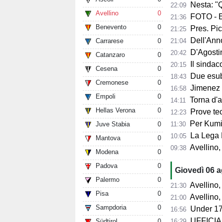
Nesta: "Q
22:09
Avellino
0
FOTO - Ec
21:36
Benevento
0
Pres. Pico
21:25
Dell'Anno:
21:04
Carrarese
0
D'Agostino: 
20:42
Catanzaro
0
Il sindaco 
20:15
Cesena
0
Due esube
18:43
Cremonese
0
Jimenez per
16:58
Empoli
0
Torna d'at
14:11
Hellas Verona
0
Prove tecn
12:23
Per Kumi 
11:30
Juve Stabia
0
La Lega B
10:05
Mantova
0
Avellino, s
09:38
Modena
0
Padova
0
Giovedì 06 
Palermo
0
Avellino, l'
21:30
Pisa
0
Avellino, per il Me
21:00
Sampdoria
0
Under 17
16:56
UFFICIALE
16:29
Südtirol
0