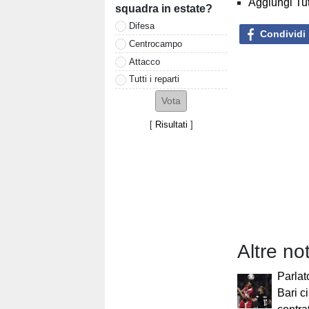
Aggiungi Tut
squadra in estate?
Difesa
Condividi
Centrocampo
Attacco
Tutti i reparti
[
Risultati
]
Altre not
Parlato
Bari c