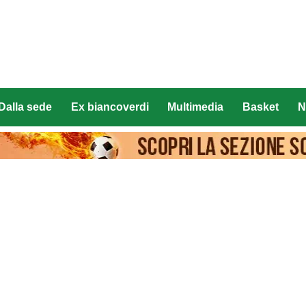
Dalla sede
Ex biancoverdi
Multimedia
Basket
N