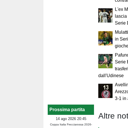
contra
L'ex 
lascia 
Serie
Mulatt
in Ser
gioch
Pafund
Serie B
trasfe
dall'Udinese
Avelli
Arezzo
3-1 in
Prossima partita
Altre not
14 ago 2026 20:45
Coppa Italia Frecciarossa 2026-