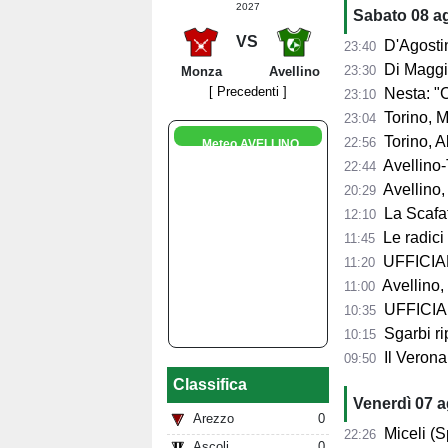
2027
Sabato 08 a
VS
D'Agostino: "So
23:40
Di Maggio: "I
23:30
Monza
Avellino
[ Precedenti ]
Nesta: "Contento 
23:10
Torino, Mascar
23:04
Torino, Abate:
22:56
Meteo AVELLINO
Avellino-T
22:44
Avellino, 
20:29
La Scafat
12:10
Le radici 
11:45
UFFICIALE
11:20
Avellino, 
11:00
UFFICIALE
10:35
Sgarbi ri
10:15
Il Verona
09:50
Classifica
Venerdì 07 
Arezzo
0
Miceli (Spo
22:26
Ascoli
0