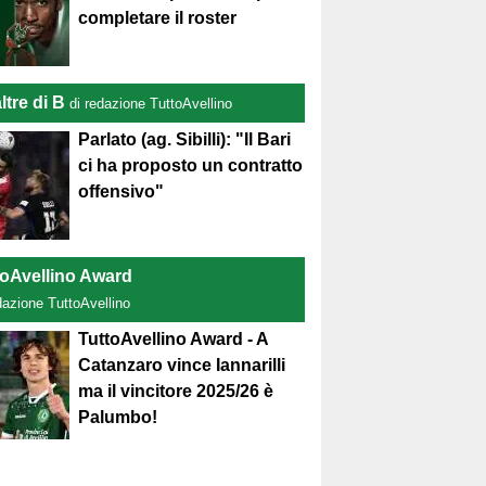
completare il roster
ltre di B
di redazione TuttoAvellino
Parlato (ag. Sibilli): "Il Bari
ci ha proposto un contratto
offensivo"
toAvellino Award
dazione TuttoAvellino
TuttoAvellino Award - A
Catanzaro vince Iannarilli
ma il vincitore 2025/26 è
Palumbo!