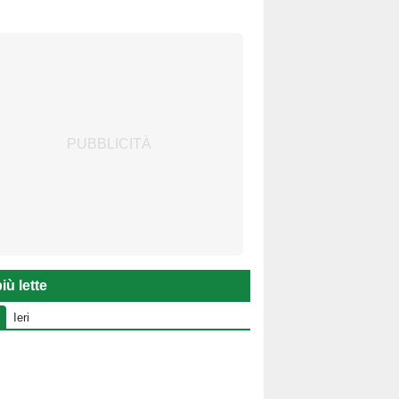
iù lette
Ieri