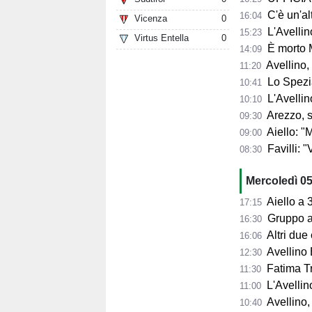
C'è un'alt
16:04
Vicenza
0
L'Avellino
15:23
Virtus Entella
0
È morto 
14:09
Avellino,
11:20
Lo Spezia
10:41
L'Avellin
10:10
Arezzo, si presenta 
09:30
Aiello: "Mancano tre ta
09:00
Favilli: "Vogli
08:30
Mercoledì 0
Aiello a 360° sul 
17:15
Gruppo al 
16:30
Altri due
16:06
Avellino 
12:30
Fatima Trot
11:30
L'Avellino
11:00
Avellino,
10:40