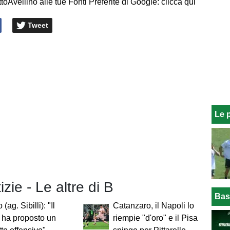
toAvellino alle tue Fonti Preferite di Google: clicca qui
Tweet
Le 
izie - Le altre di B
Bas
 (ag. Sibilli): "Il
Catanzaro, il Napoli lo
i ha proposto un
riempie "d'oro" e il Pisa