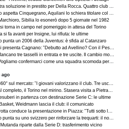
ra soluzione in prestito per Della Rocca. Quattro club su Manzi
 aspetta Cinquegrano, Aquilani lo schiera titolare col Sassuolo
Marchioro, Sibilia lo esonerò dopo 5 giornate nel 1982
 si torna in campo nel pomeriggio in attesa del Torino
 si fa avanti per Insigne, lui rifiuta: le ultime
o punta un 2006 della Juventus: è sfida al Catanzaro
Cagnano: "Debutto ad Avellino? Con il Pescara andò bene. Gol dell'ex? Ho rispetto per la piazza e i compagni, non esulterei"
sselli in entrata e tre uscite. Il cambio modulo? Una squadra camaleontica non dà punti di riferimento". Sull'esterno e il trequartista...
amo confermarci come una squadra scomoda per tutti. La concorrenza ben venga. Io mi sento bene"
5 ago
mercato: "I giovani valorizzano il club. Tre uscite ancora da fare". Sul modulo, la difesa, Licina e Marina...
completo, il Torino nel mirino. Stasera visita a Pietrastornina
 esuberi in partenza con destinazione Serie C: le ultime
Basket, Weidmann lascia il club: il comunicato
ta conduce la presentazione in Piazza: "Tutti sotto lo stesso cielo"
 punta su uno svizzero per rinforzare la trequarti: il nome
 Mutanda riparte dalla Serie D: trasferimento vicino