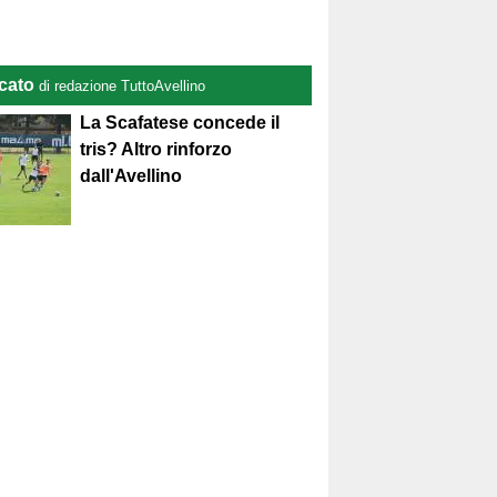
cato
di redazione TuttoAvellino
La Scafatese concede il
tris? Altro rinforzo
dall'Avellino