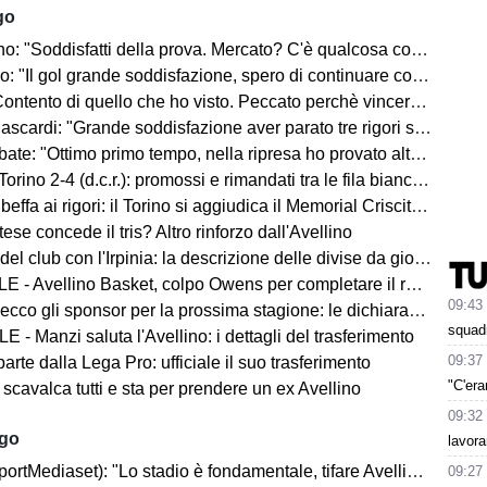
go
ddisfatti della prova. Mercato? C'è qualcosa con il Catania, ma faremo altro anche in entrata"
l gol grande soddisfazione, spero di continuare così. I tifosi saranno un fattore"
di quello che ho visto. Peccato perchè vincere aiuta a vincere. Piazza super, ci sono tante aspettative"
di: "Grande soddisfazione aver parato tre rigori su quattro. Siamo pronti per la stagione"
 "Ottimo primo tempo, nella ripresa ho provato altre soluzioni. Mercato? La società sa"
orino 2-4 (d.c.r.): promossi e rimandati tra le fila biancoverdi
beffa ai rigori: il Torino si aggiudica il Memorial Criscitiello
ese concede il tris? Altro rinforzo dall'Avellino
del club con l'Irpinia: la descrizione delle divise da gioco
 - Avellino Basket, colpo Owens per completare il roster
09:43
ecco gli sponsor per la prossima stagione: le dichiarazioni
squadr
 - Manzi saluta l'Avellino: i dettagli del trasferimento
09:37
parte dalla Lega Pro: ufficiale il suo trasferimento
"C'era
 scavalca tutti e sta per prendere un ex Avellino
09:32
ago
lavora
rtMediaset): "Lo stadio è fondamentale, tifare Avellino un privilegio"
09:27