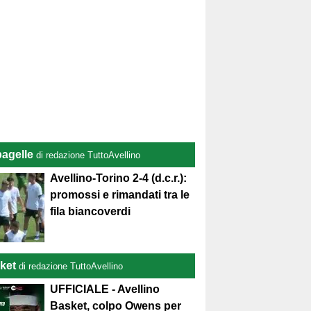
pagelle
di redazione TuttoAvellino
Avellino-Torino 2-4 (d.c.r.):
promossi e rimandati tra le
fila biancoverdi
ket
di redazione TuttoAvellino
UFFICIALE - Avellino
Basket, colpo Owens per