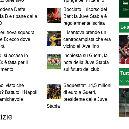
tto offensivo"
spinge per Pittarello
Modena Defrel
Bocciato il ricorso del
la B e riparte dalla
Bari: la Juve Stabia è
 D
regolarmente iscritta
Le a
ieri trova squadra
Il Mantova prende un
ie B: ecco dove
centrocampista che era
erà
vicino all'Avellino
i si accasa in
Inchiesta su Guerri, la
: è fatta per il
nota della Juve Stabia
rimento
sul futuro del club
Tut
di re
no, visto che
Sequestrati 14,5 milioni
? Battuto il Napoli
di euro a Guerri,
 amichevole
presidente della Juve
Stabia
izie