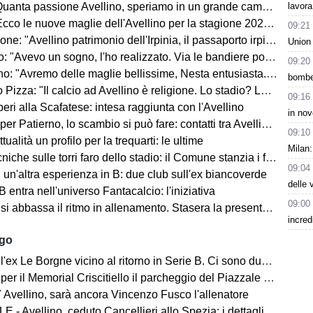
lavora
uanta passione Avellino, speriamo in un grande campionato"
co le nuove maglie dell'Avellino per la stagione 2026-2027
09:21
ne: "Avellino patrimonio dell'Irpinia, il passaporto irpino..."
Union
 "Avevo un sogno, l'ho realizzato. Via le bandiere politiche..."
09:20
"Avremo delle maglie bellissime, Nesta entusiasta. Mercato? Ottimo, ma..."
bomber
Pizza: "Il calcio ad Avellino è religione. Lo stadio? Lo faremo..."
09:16
ri alla Scafatese: intesa raggiunta con l'Avellino
in nov
 Patierno, lo scambio si può fare: contatti tra Avellino e Catania
09:10
tualità un profilo per la trequarti: le ultime
Milan:
iche sulle torri faro dello stadio: il Comune stanzia i fondi
09:04
un'altra esperienza in B: due club sull'ex biancoverde
delle 
 entra nell'universo Fantacalcio: l'iniziativa
09:00
i abbassa il ritmo in allenamento. Stasera la presentazione in Piazza
incred
ago
ex Le Borgne vicino al ritorno in Serie B. Ci sono due club sul francese
morial Criscitiello il parcheggio del Piazzale degli Irpini è occupato. I tifosi possono parcheggiare al Campo Genova
 Avellino, sarà ancora Vincenzo Fusco l'allenatore
 - Avellino, ceduto Cancellieri allo Spezia: i dettagli