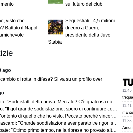
rimento
sul futuro del club
no, visto che
Sequestrati 14,5 milioni
? Battuto il Napoli
di euro a Guerri,
 amichevole
presidente della Juve
Stabia
izie
9 ago
 cambio di rotta in difesa? Si va su un profilo over
11:45
go
trequa
ddisfatti della prova. Mercato? C'è qualcosa con il Catania, ma faremo altro anche in entrata"
11:41
l gol grande soddisfazione, spero di continuare così. I tifosi saranno un fattore"
mantie
di quello che ho visto. Peccato perchè vincere aiuta a vincere. Piazza super, ci sono tante aspettative"
11:35
di: "Grande soddisfazione aver parato tre rigori su quattro. Siamo pronti per la stagione"
Amori
 "Ottimo primo tempo, nella ripresa ho provato altre soluzioni. Mercato? La società sa"