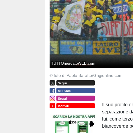
TUTTOmercatoWEB.com
© foto di Paolo Baratto/Grigionline.com
Segui
Mi Piace
Segui
Il suo profilo 
Iscriviti
separazione da
lui, come terz
biancoverde pe