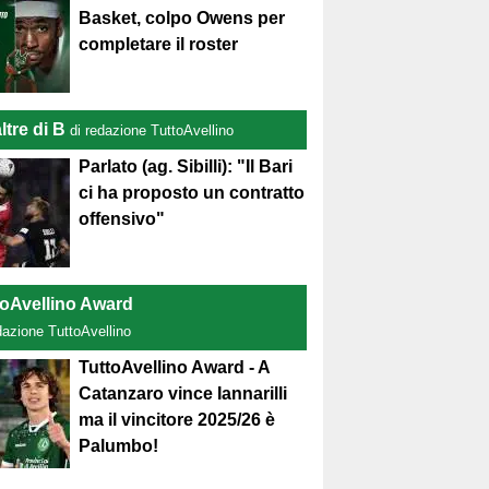
Basket, colpo Owens per
completare il roster
ltre di B
di redazione TuttoAvellino
Parlato (ag. Sibilli): "Il Bari
ci ha proposto un contratto
offensivo"
toAvellino Award
dazione TuttoAvellino
TuttoAvellino Award - A
Catanzaro vince Iannarilli
ma il vincitore 2025/26 è
Palumbo!