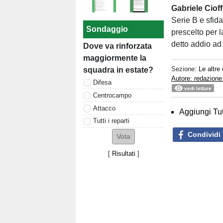
Gabriele Cioff
Serie B e sfid
Sondaggio
prescelto per 
detto addio ad
Dove va rinforzata
maggiormente la
Sezione:
Le altre 
squadra in estate?
Autore: redazione
Difesa
vedi letture
Centrocampo
Attacco
Aggiungi Tut
Tutti i reparti
Condividi
[
Risultati
]