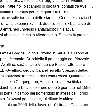
ri alla Scafatese: intesa raggiunta con l'Avellino
 Patierno, lo scambio si può fare: contatti tra Avellino e Catania
tualità un profilo per la trequarti: le ultime
iche sulle torri faro dello stadio: il Comune stanzia i fondi
un'altra esperienza in B: due club sull'ex biancoverde
 entra nell'universo Fantacalcio: l'iniziativa
i abbassa il ritmo in allenamento. Stasera la presentazione in Piazza
ago
ex Le Borgne vicino al ritorno in Serie B. Ci sono due club sul francese
morial Criscitiello il parcheggio del Piazzale degli Irpini è occupato. I tifosi possono parcheggiare al Campo Genova
 Avellino, sarà ancora Vincenzo Fusco l'allenatore
 - Avellino, ceduto Cancellieri allo Spezia: i dettagli
ra soluzione in prestito per Della Rocca. Quattro club su Manzi
 aspetta Cinquegrano, Aquilani lo schiera titolare col Sassuolo
Marchioro, Sibilia lo esonerò dopo 5 giornate nel 1982
 si torna in campo nel pomeriggio in attesa del Torino
 si fa avanti per Insigne, lui rifiuta: le ultime
o punta un 2006 della Juventus: è sfida al Catanzaro