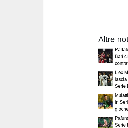
Altre not
Parlato
Bari c
contra
L'ex 
lascia 
Serie
Mulatt
in Ser
gioch
Pafund
Serie B