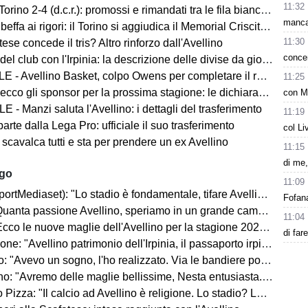
11:32
orino 2-4 (d.c.r.): promossi e rimandati tra le fila biancoverdi
mancat
beffa ai rigori: il Torino si aggiudica il Memorial Criscitiello
11:30
ese concede il tris? Altro rinforzo dall'Avellino
concen
del club con l'Irpinia: la descrizione delle divise da gioco
 - Avellino Basket, colpo Owens per completare il roster
11:25
ecco gli sponsor per la prossima stagione: le dichiarazioni
con M
 - Manzi saluta l'Avellino: i dettagli del trasferimento
11:19
parte dalla Lega Pro: ufficiale il suo trasferimento
col Li
 scavalca tutti e sta per prendere un ex Avellino
11:15
di me,
ago
11:09
rtMediaset): "Lo stadio è fondamentale, tifare Avellino un privilegio"
Fofana
uanta passione Avellino, speriamo in un grande campionato"
11:04
co le nuove maglie dell'Avellino per la stagione 2026-2027
di far
ne: "Avellino patrimonio dell'Irpinia, il passaporto irpino..."
 "Avevo un sogno, l'ho realizzato. Via le bandiere politiche..."
"Avremo delle maglie bellissime, Nesta entusiasta. Mercato? Ottimo, ma..."
Pizza: "Il calcio ad Avellino è religione. Lo stadio? Lo faremo..."