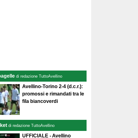
pagelle
di redazione TuttoAvellino
Avellino-Torino 2-4 (d.c.r.):
promossi e rimandati tra le
fila biancoverdi
ket
di redazione TuttoAvellino
UFFICIALE - Avellino