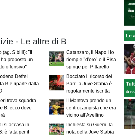
Le a
izie - Le altre di B
 (ag. Sibilli): "Il
Catanzaro, il Napoli lo
i ha proposto un
riempie "d'oro" e il Pisa
tto offensivo"
spinge per Pittarello
Modena Defrel
Bocciato il ricorso del
la B e riparte dalla
Bari: la Juve Stabia è
Tut
 D
regolarmente iscritta
di re
ieri trova squadra
Il Mantova prende un
ie B: ecco dove
centrocampista che era
erà
vicino all'Avellino
i si accasa in
Inchiesta su Guerri, la
: è fatta per il
nota della Juve Stabia