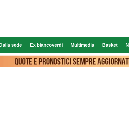
Dalla sede
Ex biancoverdi
Multimedia
Basket
N