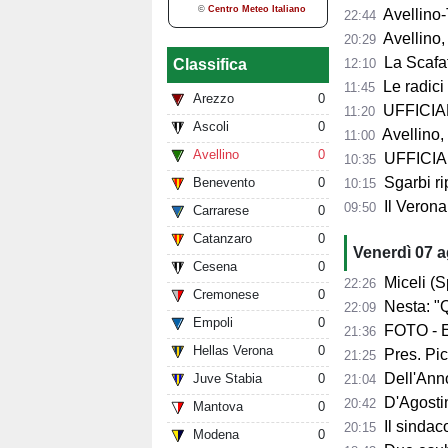
Avellino-T
22:44
Avellino, 
20:29
La Scafat
12:10
Classifica
Le radici 
11:45
Arezzo
0
UFFICIALE
11:20
Ascoli
0
Avellino, 
11:00
Avellino
0
UFFICIALE
10:35
Sgarbi ri
Benevento
0
10:15
Il Verona
09:50
Carrarese
0
Catanzaro
0
Venerdì 07 
Cesena
0
Miceli (Spo
22:26
Cremonese
0
Nesta: "Q
22:09
Empoli
0
FOTO - Ec
21:36
Hellas Verona
0
Pres. Pico
21:25
Dell'Anno:
Juve Stabia
0
21:04
D'Agostino: 
20:42
Mantova
0
Il sindaco 
20:15
Modena
0