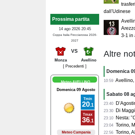
trasfe
dall'Udinese
Prossima partita
Avelli
Arezzo
14 ago 2026 20:45
3-1 in
Coppa Italia Frecciarossa 2026-
2027
VS
Altre not
Monza
Avellino
[ Precedenti ]
Domenica 0
Avellino,
10:59
Meteo AVELLINO
Sabato 08 a
D'Agostino: "So
23:40
Di Maggio: "I
23:30
Nesta: "Contento 
23:10
Torino, Mascar
23:04
Torino, Abate:
22:56