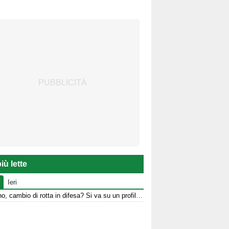
iù lette
Ieri
Avellino, cambio di rotta in difesa? Si va su un profilo over