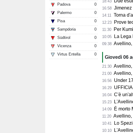
Due esube
18:43
Padova
0
Jimenez per
16:58
Palermo
0
Torna d'at
14:11
Pisa
0
Prove tecn
12:23
Per Kumi 
Sampdoria
0
11:30
La Lega B
10:05
Südtirol
0
Avellino, s
09:38
Vicenza
0
Virtus Entella
0
Giovedì 06 
Avellino, l'
21:30
Avellino, per il Me
21:00
Under 17
16:56
UFFICIALE
16:29
C'è un'alt
16:04
L'Avellino
15:23
È morto 
14:09
Avellino,
11:20
Lo Spezia
10:41
L'Avellin
10:10