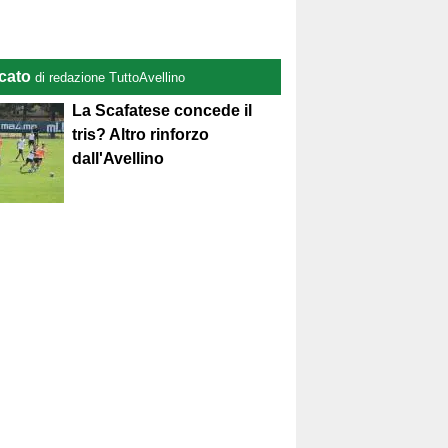
cato
di redazione TuttoAvellino
La Scafatese concede il
tris? Altro rinforzo
dall'Avellino