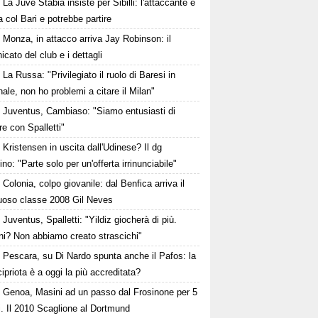
La Juve Stabia insiste per Sibilli: l'attaccante è
ta col Bari e potrebbe partire
Monza, in attacco arriva Jay Robinson: il
cato del club e i dettagli
La Russa: "Privilegiato il ruolo di Baresi in
ale, non ho problemi a citare il Milan"
Juventus, Cambiaso: "Siamo entusiasti di
re con Spalletti"
Kristensen in uscita dall'Udinese? Il dg
ino: "Parte solo per un'offerta irrinunciabile"
Colonia, colpo giovanile: dal Benfica arriva il
tuoso classe 2008 Gil Neves
Juventus, Spalletti: "Yildiz giocherà di più.
ni? Non abbiamo creato strascichi"
Pescara, su Di Nardo spunta anche il Pafos: la
cipriota è a oggi la più accreditata?
Genoa, Masini ad un passo dal Frosinone per 5
i. Il 2010 Scaglione al Dortmund