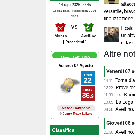
attacc
14 ago 2026 20:45
versatile, brav
Coppa Italia Frecciarossa 2026-
2027
finalizzazione
VS
Il calc
un'alt
Monza
Avellino
[ Precedenti ]
ci las
Altre not
Meteo AVELLINO
Venerdì 07 
Torna d'at
14:11
Prove tecn
12:23
Per Kumi 
11:30
La Lega B
10:05
Avellino, s
09:38
Giovedì 06 
Classifica
Avellino, l'
21:30