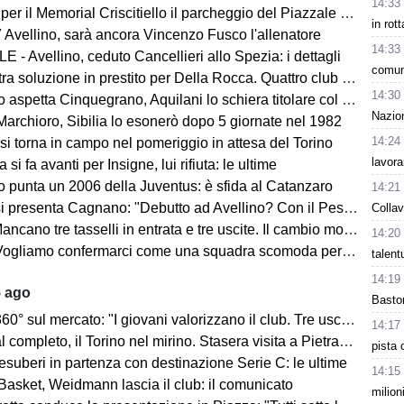
14:33
morial Criscitiello il parcheggio del Piazzale degli Irpini è occupato. I tifosi possono parcheggiare al Campo Genova
in rot
 Avellino, sarà ancora Vincenzo Fusco l'allenatore
14:33
 - Avellino, ceduto Cancellieri allo Spezia: i dettagli
comuni
ra soluzione in prestito per Della Rocca. Quattro club su Manzi
14:30
 aspetta Cinquegrano, Aquilani lo schiera titolare col Sassuolo
Nazion
Marchioro, Sibilia lo esonerò dopo 5 giornate nel 1982
14:24
 si torna in campo nel pomeriggio in attesa del Torino
lavora
 si fa avanti per Insigne, lui rifiuta: le ultime
o punta un 2006 della Juventus: è sfida al Catanzaro
14:21
Cagnano: "Debutto ad Avellino? Con il Pescara andò bene. Gol dell'ex? Ho rispetto per la piazza e i compagni, non esulterei"
Collav
sselli in entrata e tre uscite. Il cambio modulo? Una squadra camaleontica non dà punti di riferimento". Sull'esterno e il trequartista...
14:20
amo confermarci come una squadra scomoda per tutti. La concorrenza ben venga. Io mi sento bene"
talen
14:19
5 ago
Basto
mercato: "I giovani valorizzano il club. Tre uscite ancora da fare". Sul modulo, la difesa, Licina e Marina...
14:17
completo, il Torino nel mirino. Stasera visita a Pietrastornina
pista 
 esuberi in partenza con destinazione Serie C: le ultime
14:15
Basket, Weidmann lascia il club: il comunicato
milion