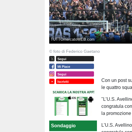
TUTTOmercatoWEB.com
© foto di Federico Gaetano
Segui
Mi Piace
Segui
Con un post sui
Iscriviti
le quattro squ
"L’U.S. Avelli
congratula con
la promozione 
L’U.S. Avellin
Sondaggio