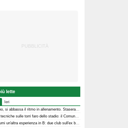
iù lette
Ieri
Avellino, si abbassa il ritmo in allenamento. Stasera la presentazione in Piazza
Prove tecniche sulle torri faro dello stadio: il Comune stanzia i fondi
Per Kumi un'altra esperienza in B: due club sull'ex biancoverde