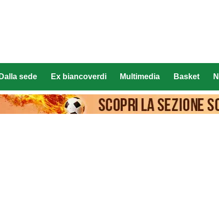
Dalla sede
Ex biancoverdi
Multimedia
Basket
N