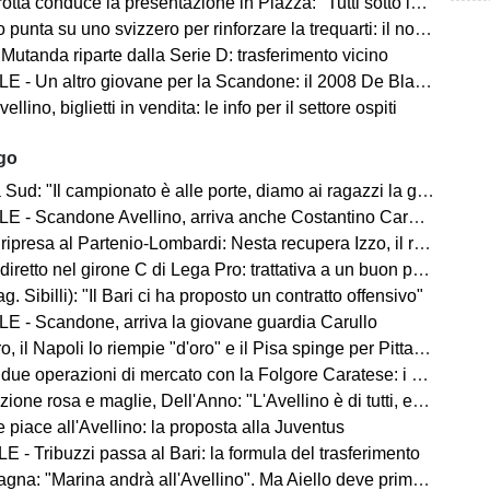
ta conduce la presentazione in Piazza: "Tutti sotto lo stesso cielo"
 punta su uno svizzero per rinforzare la trequarti: il nome
 Mutanda riparte dalla Serie D: trasferimento vicino
 - Un altro giovane per la Scandone: il 2008 De Blasio
lino, biglietti in vendita: le info per il settore ospiti
ago
d: "Il campionato è alle porte, diamo ai ragazzi la giusta carica"
 - Scandone Avellino, arriva anche Costantino Carullo
ripresa al Partenio-Lombardi: Nesta recupera Izzo, il report
iretto nel girone C di Lega Pro: trattativa a un buon punto
ag. Sibilli): "Il Bari ci ha proposto un contratto offensivo"
E - Scandone, arriva la giovane guardia Carullo
 il Napoli lo riempie "d'oro" e il Pisa spinge per Pittarello
 due operazioni di mercato con la Folgore Caratese: i nomi
ne rosa e maglie, Dell'Anno: "L'Avellino è di tutti, ecco cosa faremo"
 piace all'Avellino: la proposta alla Juventus
 - Tribuzzi passa al Bari: la formula del trasferimento
na: "Marina andrà all'Avellino". Ma Aiello deve prima cedere