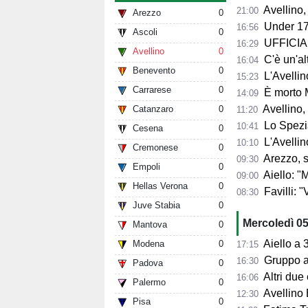
Avellino, per il Me
21:00
Arezzo
0
Under 17
16:56
Ascoli
0
UFFICIALE
16:29
Avellino
0
C'è un'alt
16:04
Benevento
0
L'Avellino
15:23
Carrarese
0
È morto 
14:09
Avellino,
Catanzaro
0
11:20
Lo Spezia
10:41
Cesena
0
L'Avellin
10:10
Cremonese
0
Arezzo, si presenta 
09:30
Empoli
0
Aiello: "Mancano tre ta
09:00
Hellas Verona
0
Favilli: "Vogli
08:30
Juve Stabia
0
Mercoledì 0
Mantova
0
Aiello a 360° sul 
Modena
0
17:15
Gruppo al 
16:30
Padova
0
Altri due
16:06
Palermo
0
Avellino 
12:30
Pisa
0