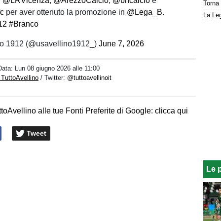
n
@LRVicenza
,
@ArezzoCalcio
,
@bncalcio
e
Torna 
fc
per aver ottenuto la promozione in
@Lega_B
.
La Leg
12
#Branco
no 1912 (@usavellino1912_)
June 7, 2026
Data:
Lun 08 giugno 2026 alle 11:00
 TuttoAvellino
/ Twitter:
@tuttoavellinoit
toAvellino alle tue Fonti Preferite di Google: clicca qui
Tweet
Le 