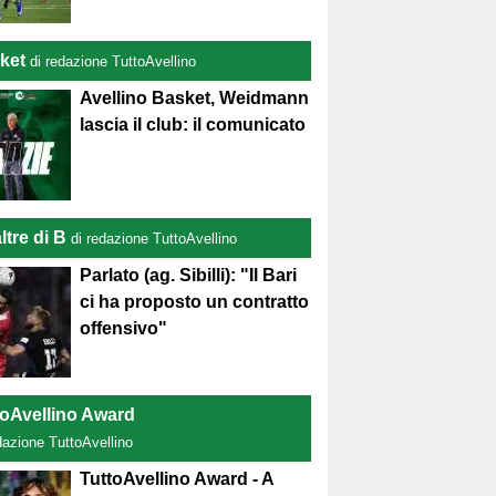
ket
di redazione TuttoAvellino
Avellino Basket, Weidmann
lascia il club: il comunicato
ltre di B
di redazione TuttoAvellino
Parlato (ag. Sibilli): "Il Bari
ci ha proposto un contratto
offensivo"
toAvellino Award
dazione TuttoAvellino
TuttoAvellino Award - A