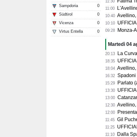
Fatima Trot
11:30
Sampdoria
0
L'Avellino
11:00
Südtirol
0
Avellino,
10:40
UFFICIALE
Vicenza
0
10:10
Monza-Avel
09:28
Virtus Entella
0
Martedì 04 
La Curva Su
20:13
UFFICIALE
18:35
Avellino, 
18:04
Spadoni d
16:32
Parlato (
15:29
UFFICIAL
13:30
Catanzaro,
13:00
Avellino,
12:30
Presentazio
12:00
Gil Puche
11:45
UFFICIALE
11:25
Dalla Spag
11:10