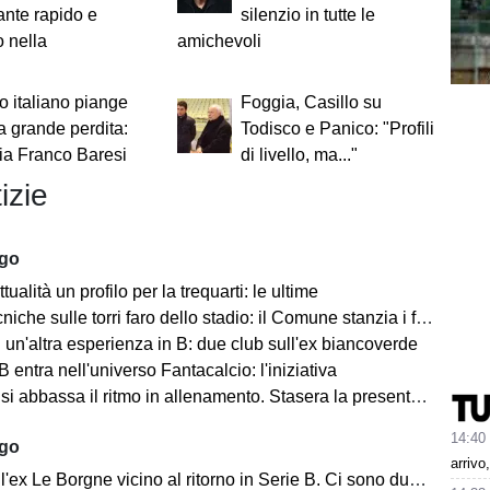
ante rapido e
silenzio in tutte le
o nella
amichevoli
"
io italiano piange
Foggia, Casillo su
ra grande perdita:
Todisco e Panico: "Profili
cia Franco Baresi
di livello, ma..."
izie
ago
tualità un profilo per la trequarti: le ultime
iche sulle torri faro dello stadio: il Comune stanzia i fondi
un'altra esperienza in B: due club sull'ex biancoverde
 entra nell'universo Fantacalcio: l'iniziativa
i abbassa il ritmo in allenamento. Stasera la presentazione in Piazza
14:40
ago
arrivo
ex Le Borgne vicino al ritorno in Serie B. Ci sono due club sul francese