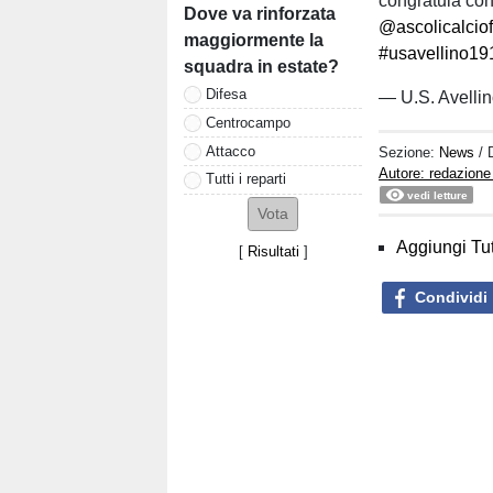
congratula co
Dove va rinforzata
@ascolicalcio
maggiormente la
#usavellino19
squadra in estate?
Difesa
— U.S. Avelli
Centrocampo
Attacco
Sezione:
News
/ 
Autore: redazione
Tutti i reparti
vedi letture
Aggiungi Tut
[
Risultati
]
Condividi