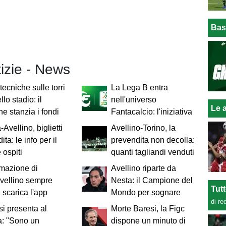
Bas
tizie - News
tecniche sulle torri
La Lega B entra
llo stadio: il
nell'universo
Le a
 stanzia i fondi
Fantacalcio: l'iniziativa
Avellino, biglietti
Avellino-Torino, la
ita: le info per il
prevendita non decolla:
 ospiti
quanti tagliandi venduti
rmazione di
Avellino riparte da
vellino sempre
Nesta: il Campione del
Tut
: scarica l'app
Mondo per sognare
di re
 si presenta al
Morte Baresi, la Figc
a: "Sono un
dispone un minuto di