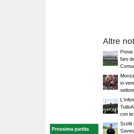
Altre no
Prove 
faro de
Comune
Monza-
in vend
settore
L'info
TuttoA
con te
Scotti
Prossima partita
Savoi