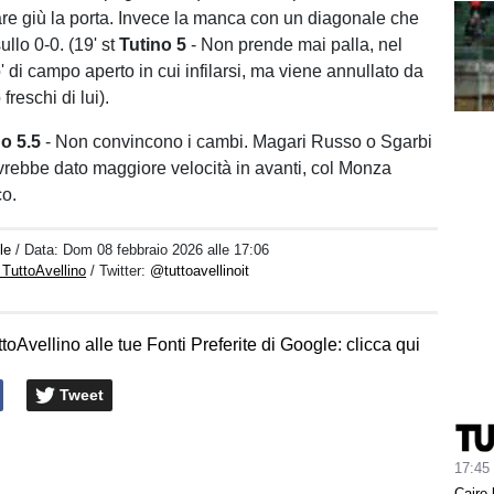
re giù la porta. Invece la manca con un diagonale che
llo 0-0. (19' st
Tutino 5
- Non prende mai palla, nel
' di campo aperto in cui infilarsi, ma viene annullato da
freschi di lui).
no 5.5
- Non convincono i cambi. Magari Russo o Sgarbi
vrebbe dato maggiore velocità in avanti, col Monza
co.
le
/ Data:
Dom 08 febbraio 2026 alle 17:06
 TuttoAvellino
/ Twitter:
@tuttoavellinoit
toAvellino alle tue Fonti Preferite di Google: clicca qui
Tweet
17:45
Cairo 