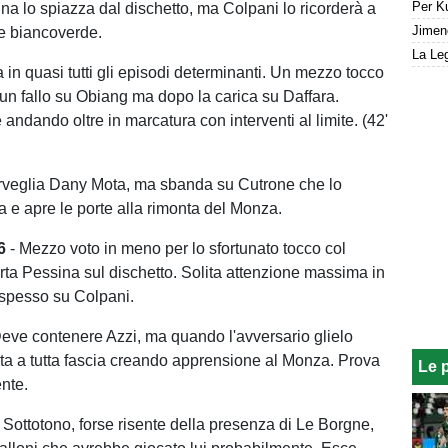
na lo spiazza dal dischetto, ma Colpani lo ricorderà a
re biancoverde.
La Leg
a in quasi tutti gli episodi determinanti. Un mezzo tocco
 un fallo su Obiang ma dopo la carica su Daffara.
andando oltre in marcatura con interventi al limite. (42'
rveglia Dany Mota, ma sbanda su Cutrone che lo
ta e apre le porte alla rimonta del Monza.
 6
- Mezzo voto in meno per lo sfortunato tocco col
rta Pessina sul dischetto. Solita attenzione massima in
 spesso su Colpani.
eve contenere Azzi, ma quando l'avversario glielo
ta a tutta fascia creando apprensione al Monza. Prova
Le 
ente.
 Sottotono, forse risente della presenza di Le Borgne,