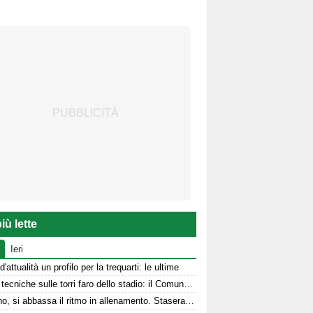
iù lette
Ieri
d'attualità un profilo per la trequarti: le ultime
Prove tecniche sulle torri faro dello stadio: il Comune stanzia i fondi
Avellino, si abbassa il ritmo in allenamento. Stasera la presentazione in Piazza