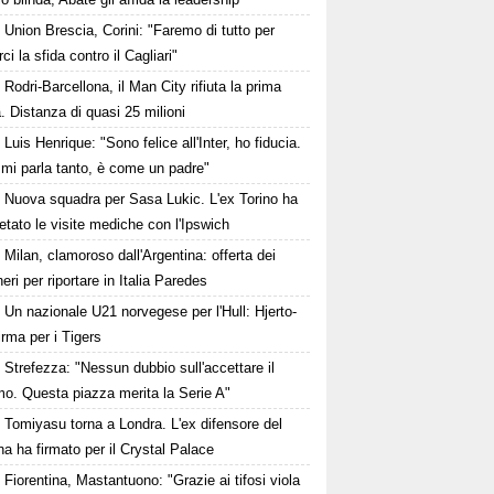
Union Brescia, Corini: "Faremo di tutto per
rci la sfida contro il Cagliari"
Rodri-Barcellona, il Man City rifiuta la prima
a. Distanza di quasi 25 milioni
Luis Henrique: "Sono felice all'Inter, ho fiducia.
 mi parla tanto, è come un padre"
Nuova squadra per Sasa Lukic. L'ex Torino ha
tato le visite mediche con l'Ipswich
Milan, clamoroso dall'Argentina: offerta dei
eri per riportare in Italia Paredes
Un nazionale U21 norvegese per l'Hull: Hjerto-
irma per i Tigers
Strefezza: "Nessun dubbio sull'accettare il
mo. Questa piazza merita la Serie A"
Tomiyasu torna a Londra. L'ex difensore del
a ha firmato per il Crystal Palace
Fiorentina, Mastantuono: "Grazie ai tifosi viola