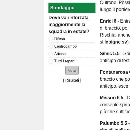
Cutrone. Pessi
Sondaggio
lungo il portie
Dove va rinforzata
Enrici 6
- Entr
maggiormente la
di braccio, poi
squadra in estate?
Rischia, anche 
Difesa
st
Insigne sv
).
Centrocampo
Simic 5.5
- So
Attacco
anticipa di tes
Tutti i reparti
Fontanarosa
braccio che po
[
Risultati
]
anticipo, esce
Missori 6.5
- D
consente sprin
più che suffici
Palumbo 5.5
-