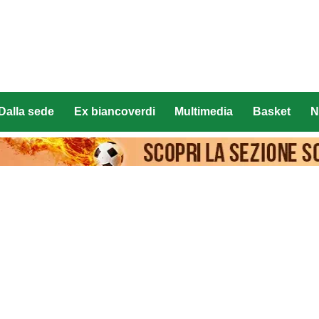
Dalla sede
Ex biancoverdi
Multimedia
Basket
N