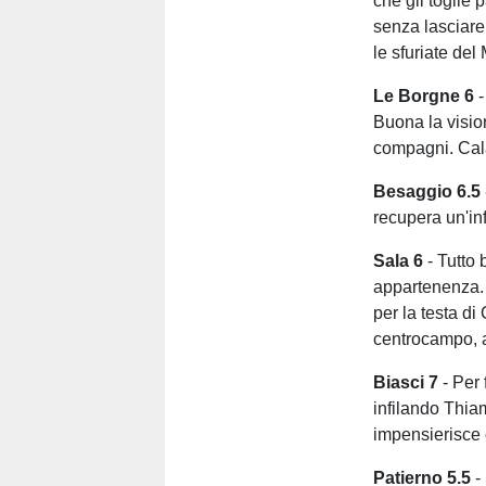
che gli toglie
senza lasciare 
le sfuriate de
Le Borgne 6
-
Buona la vision
compagni. Cala
Besaggio 6.5
recupera un'inf
Sala 6
- Tutto 
appartenenza. 
per la testa di
centrocampo, a 
Biasci 7
- Per
infilando Thia
impensierisce 
Patierno 5.5
-