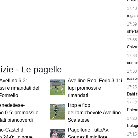
17:40
regala
17:39
offert
17:38
Chivu
17:33
comple
tizie - Le pagelle
17:30
rosson
Avellino 6-3:
Avellino-Real Forio 3-1: i
17:25
si e rimandati del
lupi promossi e
Dahl f
 Formello
rimandati
17:22
nedettese-
I top e flop
Paler
no 0-5: promossi e
dell'amichevole Avellino-
17:20
ati biancoverdi
Scafatese
Bologn
no-Castel di
Pagellone TuttoAv:
17:15
 24-0: i cinque
Sounas il migliore,