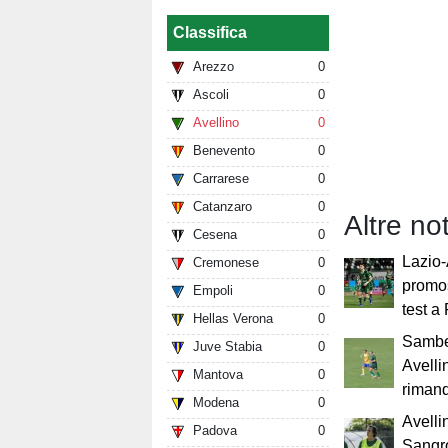
Classifica
Arezzo
0
Ascoli
0
Avellino
0
Benevento
0
Carrarese
0
Catanzaro
0
Altre no
Cesena
0
Lazio-
Cremonese
0
promos
Empoli
0
test a
Hellas Verona
0
Sambe
Juve Stabia
0
Avelli
Mantova
0
rimand
Modena
0
Avelli
Padova
0
Sangro