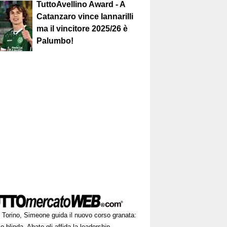
TuttoAvellino Award - A
Catanzaro vince Iannarilli
ma il vincitore 2025/26 è
Palumbo!
Torino, Simeone guida il nuovo corso granata:
lo blinda, Abate gli affida la leadership