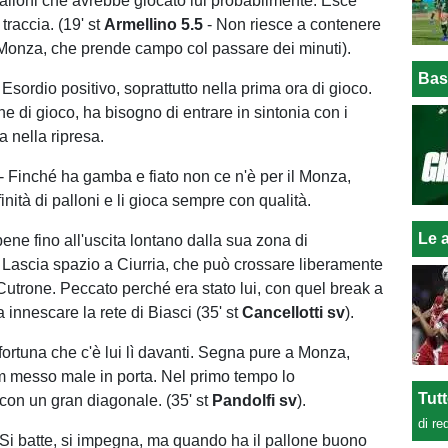
 palloni che avrebbe giocato lui probabilmente. Esce
traccia. (19' st
Armellino 5.5
- Non riesce a contenere
l Monza, che prende campo col passare dei minuti).
Bas
 Esordio positivo, soprattutto nella prima ora di gioco.
e di gioco, ha bisogno di entrare in sintonia con i
 nella ripresa.
- Finché ha gamba e fiato non ce n'è per il Monza,
inità di palloni e li gioca sempre con qualità.
Le a
bene fino all'uscita lontano dalla sua zona di
Lascia spazio a Ciurria, che può crossare liberamente
 Cutrone. Peccato perché era stato lui, con quel break a
innescare la rete di Biasci (35' st
Cancellotti sv
).
 fortuna che c'è lui lì davanti. Segna pure a Monza,
m messo male in porta. Nel primo tempo lo
Tut
con un gran diagonale. (35' st
Pandolfi sv
).
di re
 Si batte, si impegna, ma quando ha il pallone buono