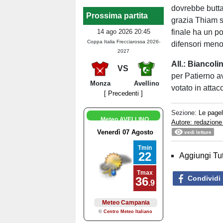
dovrebbe butta
Prossima partita
grazia Thiam su
finale ha un po
14 ago 2026 20:45
Coppa Italia Frecciarossa 2026-
difensori meno 
2027
All.: Biancoli
VS
per Patierno a
Monza
Avellino
votato in attac
[ Precedenti ]
Sezione:
Le pagel
Meteo AVELLINO
Autore: redazione
vedi letture
Aggiungi Tut
Condividi