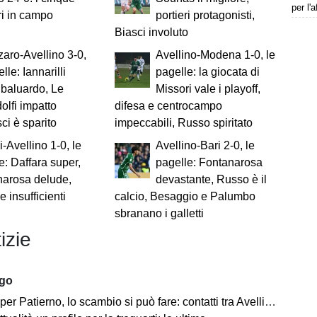
per l'
ri in campo
portieri protagonisti,
Biasci involuto
aro-Avellino 3-0,
Avellino-Modena 1-0, le
lle: Iannarilli
pagelle: la giocata di
 baluardo, Le
Missori vale i playoff,
lfi impatto
difesa e centrocampo
ci è sparito
impeccabili, Russo spiritato
-Avellino 1-0, le
Avellino-Bari 2-0, le
e: Daffara super,
pagelle: Fontanarosa
narosa delude,
devastante, Russo è il
e insufficienti
calcio, Besaggio e Palumbo
sbranano i galletti
izie
ago
 Patierno, lo scambio si può fare: contatti tra Avellino e Catania