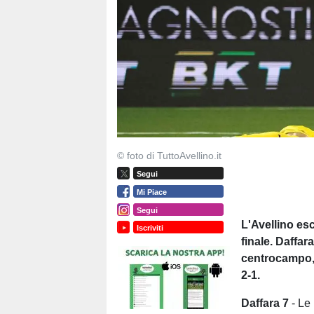
© foto di TuttoAvellino.it
Segui
Mi Piace
Segui
L'Avellino esc
Iscriviti
finale. Daffa
centrocampo, 
2-1.
Daffara 7
- Le 