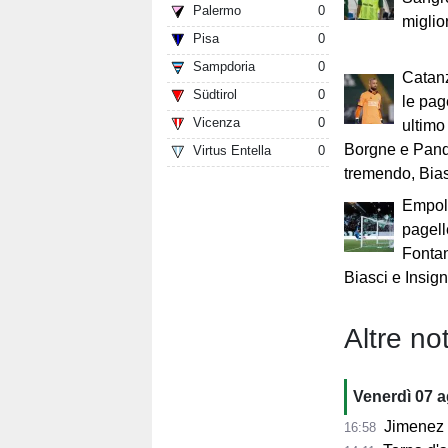
Palermo
0
miglio
Pisa
0
Sampdoria
0
Catanz
Südtirol
0
le page
Vicenza
0
ultimo
Borgne e Pando
Virtus Entella
0
tremendo, Bias
Empoli
pagell
Fonta
Biasci e Insign
Altre not
Venerdì 07 
Jimenez per
16:58