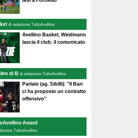
test a Formello
ket
di redazione TuttoAvellino
Avellino Basket, Weidmann
lascia il club: il comunicato
ltre di B
di redazione TuttoAvellino
Parlato (ag. Sibilli): "Il Bari
ci ha proposto un contratto
offensivo"
toAvellino Award
dazione TuttoAvellino