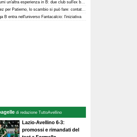
Per Kumi un'altra esperienza in B: due club sull'ex biancoverde
Jimenez per Patierno, lo scambio si può fare: contatti tra Avellino e Catania
a B entra nell'universo Fantacalcio: l'iniziativa
pagelle
di redazione TuttoAvellino
Lazio-Avellino 6-3:
promossi e rimandati del