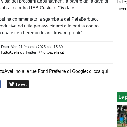
 vista dei prossimi appuntamenti a partire dalla gara di
La Leg
ebbraio contro UEB Gesteco Cividale.
Torna 
otti ha commentato la sgambata del PalaBarbuto.
duttiva ed utile per avvicinarci alla partita contro
a quale cercheremo di farci trovare pronti”.
/ Data:
Ven 21 febbraio 2025 alle 15:30
 TuttoAvellino
/ Twitter:
@tuttoavellinoit
toAvellino alle tue Fonti Preferite di Google: clicca qui
Tweet
Le 