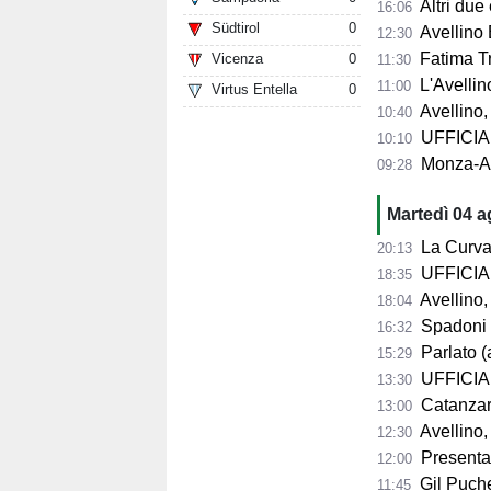
Altri due
16:06
Südtirol
0
Avellino 
12:30
Fatima Trot
Vicenza
0
11:30
L'Avellino
11:00
Virtus Entella
0
Avellino,
10:40
UFFICIALE
10:10
Monza-Avel
09:28
Martedì 04 
La Curva Su
20:13
UFFICIALE
18:35
Avellino, 
18:04
Spadoni d
16:32
Parlato (
15:29
UFFICIAL
13:30
Catanzaro,
13:00
Avellino,
12:30
Presentazio
12:00
Gil Puche
11:45