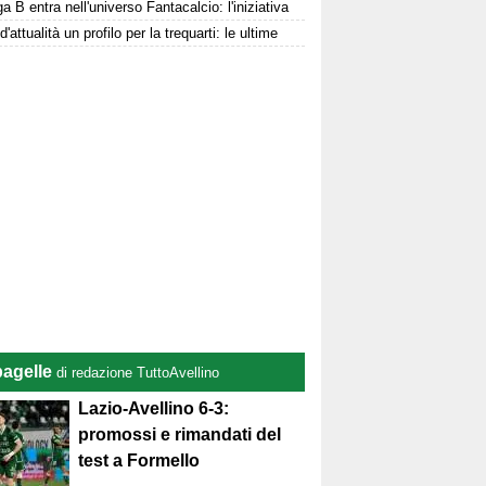
a B entra nell'universo Fantacalcio: l'iniziativa
d'attualità un profilo per la trequarti: le ultime
pagelle
di redazione TuttoAvellino
Lazio-Avellino 6-3:
promossi e rimandati del
test a Formello