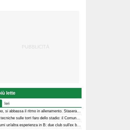
iù lette
Ieri
Avellino, si abbassa il ritmo in allenamento. Stasera la presentazione in Piazza
Prove tecniche sulle torri faro dello stadio: il Comune stanzia i fondi
Per Kumi un'altra esperienza in B: due club sull'ex biancoverde