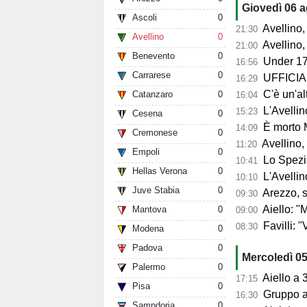
Giovedì 06 
Ascoli
0
Avellino, l'
21:30
Avellino
0
Avellino, per il Me
21:00
Benevento
0
Under 17
16:56
Carrarese
0
UFFICIALE
16:29
C'è un'alt
Catanzaro
0
16:04
L'Avellino
15:23
Cesena
0
È morto 
14:09
Cremonese
0
Avellino,
11:20
Empoli
0
Lo Spezia
10:41
Hellas Verona
0
L'Avellin
10:10
Juve Stabia
0
Arezzo, si presenta 
09:30
Aiello: "Mancano tre ta
Mantova
0
09:00
Favilli: "Vogli
08:30
Modena
0
Padova
0
Mercoledì 0
Palermo
0
Aiello a 360° sul 
17:15
Pisa
0
Gruppo al 
16:30
Sampdoria
0