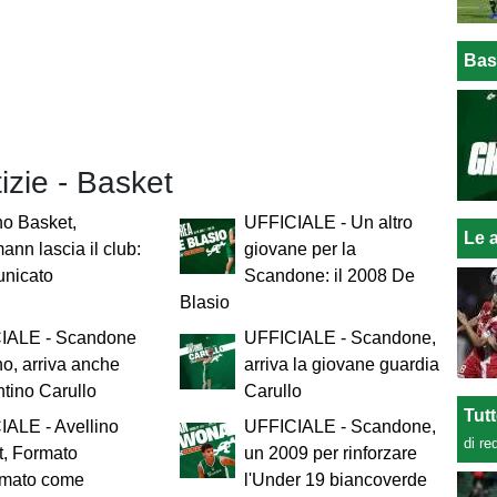
Bas
tizie - Basket
no Basket,
UFFICIALE - Un altro
Le a
nn lascia il club:
giovane per la
unicato
Scandone: il 2008 De
Blasio
IALE - Scandone
UFFICIALE - Scandone,
no, arriva anche
arriva la giovane guardia
tino Carullo
Carullo
Tut
ALE - Avellino
UFFICIALE - Scandone,
di re
t, Formato
un 2009 per rinforzare
rmato come
l'Under 19 biancoverde