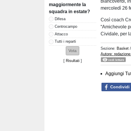
biancoverdi, in
maggiormente la
mercoledì 26 f
squadra in estate?
Difesa
Così coach Cr
Centrocampo
“Amichevole pro
Cividale, per l
Attacco
Tutti i reparti
Sezione:
Basket
Autore: redazione
vedi letture
[
Risultati
]
Aggiungi Tut
Condividi