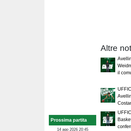
Altre no
Avelli
Weidma
il com
UFFIC
Avelli
Costan
UFFICI
Baske
Prossima partita
confe
14 ago 2026 20:45