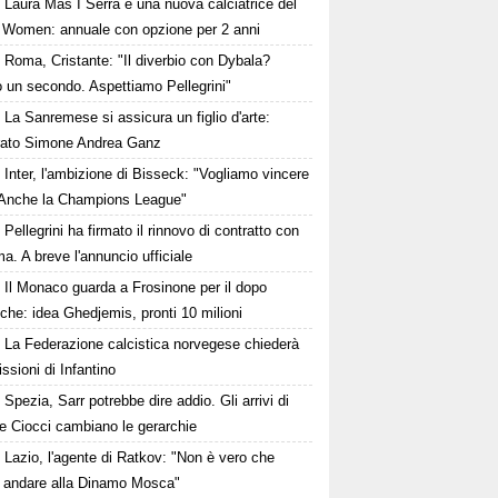
Laura Mas I Serra è una nuova calciatrice del
Women: annuale con opzione per 2 anni
Roma, Cristante: "Il diverbio con Dybala?
o un secondo. Aspettiamo Pellegrini"
La Sanremese si assicura un figlio d'arte:
rato Simone Andrea Ganz
Inter, l'ambizione di Bisseck: "Vogliamo vincere
. Anche la Champions League"
Pellegrini ha firmato il rinnovo di contratto con
a. A breve l'annuncio ufficiale
Il Monaco guarda a Frosinone per il dopo
che: idea Ghedjemis, pronti 10 milioni
La Federazione calcistica norvegese chiederà
issioni di Infantino
Spezia, Sarr potrebbe dire addio. Gli arrivi di
e Ciocci cambiano le gerarchie
Lazio, l'agente di Ratkov: "Non è vero che
 andare alla Dinamo Mosca"