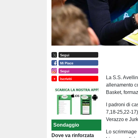
Segui
Mi Piace
Segui
La S.S. Avelli
Iscriviti
allenamento co
Basket, formaz
I padroni di ca
7,18-25,22-17)
Verazzo e Jur
Sondaggio
Lo scrimmage è 
Dove va rinforzata