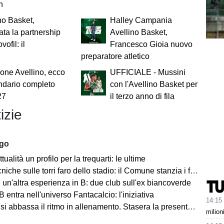
h
no Basket,
Halley Campania
ata la partnership
Avellino Basket,
ofil: il
Francesco Gioia nuovo
preparatore atletico
ne Avellino, ecco
UFFICIALE - Mussini
endario completo
con l'Avellino Basket per
27
il terzo anno di fila
izie
ago
tualità un profilo per la trequarti: le ultime
iche sulle torri faro dello stadio: il Comune stanzia i fondi
un'altra esperienza in B: due club sull'ex biancoverde
 entra nell'universo Fantacalcio: l'iniziativa
14:15
i abbassa il ritmo in allenamento. Stasera la presentazione in Piazza
milion