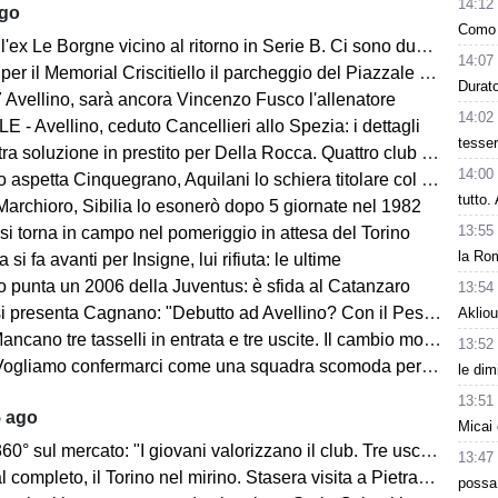
14:12
ago
Como 
ex Le Borgne vicino al ritorno in Serie B. Ci sono due club sul francese
14:07
morial Criscitiello il parcheggio del Piazzale degli Irpini è occupato. I tifosi possono parcheggiare al Campo Genova
Durat
 Avellino, sarà ancora Vincenzo Fusco l'allenatore
14:02
 - Avellino, ceduto Cancellieri allo Spezia: i dettagli
tesse
ra soluzione in prestito per Della Rocca. Quattro club su Manzi
14:00
 aspetta Cinquegrano, Aquilani lo schiera titolare col Sassuolo
tutto
Marchioro, Sibilia lo esonerò dopo 5 giornate nel 1982
13:55
 si torna in campo nel pomeriggio in attesa del Torino
la Rom
 si fa avanti per Insigne, lui rifiuta: le ultime
o punta un 2006 della Juventus: è sfida al Catanzaro
13:54
Cagnano: "Debutto ad Avellino? Con il Pescara andò bene. Gol dell'ex? Ho rispetto per la piazza e i compagni, non esulterei"
Akliou
sselli in entrata e tre uscite. Il cambio modulo? Una squadra camaleontica non dà punti di riferimento". Sull'esterno e il trequartista...
13:52
amo confermarci come una squadra scomoda per tutti. La concorrenza ben venga. Io mi sento bene"
le dim
13:51
5 ago
Micai 
mercato: "I giovani valorizzano il club. Tre uscite ancora da fare". Sul modulo, la difesa, Licina e Marina...
13:47
completo, il Torino nel mirino. Stasera visita a Pietrastornina
possa