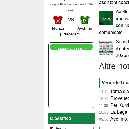
assistant coac
Coppa Italia Frecciarossa 2026-
2027
Avelli
rinnov
VS
con Nov
Monza
Avellino
comunicato
[ Precedenti ]
Scando
il cal
Meteo AVELLINO
2026/
Altre not
Venerdì 07 
Torna d'at
14:11
Prove tecn
12:23
Per Kumi 
11:30
La Lega B
10:05
Classifica
Avellino, s
09:38
Arezzo
0