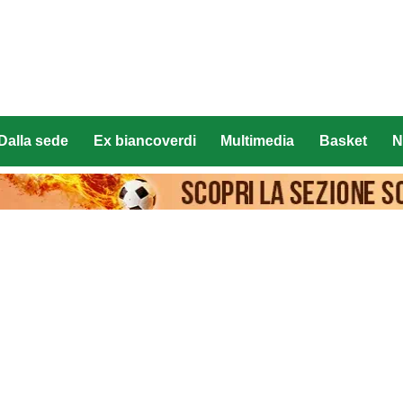
Dalla sede
Ex biancoverdi
Multimedia
Basket
N