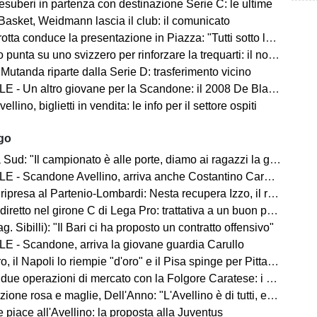
 esuberi in partenza con destinazione Serie C: le ultime
Basket, Weidmann lascia il club: il comunicato
ta conduce la presentazione in Piazza: "Tutti sotto lo stesso cielo"
 punta su uno svizzero per rinforzare la trequarti: il nome
 Mutanda riparte dalla Serie D: trasferimento vicino
 - Un altro giovane per la Scandone: il 2008 De Blasio
lino, biglietti in vendita: le info per il settore ospiti
ago
d: "Il campionato è alle porte, diamo ai ragazzi la giusta carica"
 - Scandone Avellino, arriva anche Costantino Carullo
ripresa al Partenio-Lombardi: Nesta recupera Izzo, il report
iretto nel girone C di Lega Pro: trattativa a un buon punto
ag. Sibilli): "Il Bari ci ha proposto un contratto offensivo"
E - Scandone, arriva la giovane guardia Carullo
 il Napoli lo riempie "d'oro" e il Pisa spinge per Pittarello
 due operazioni di mercato con la Folgore Caratese: i nomi
ne rosa e maglie, Dell'Anno: "L'Avellino è di tutti, ecco cosa faremo"
 piace all'Avellino: la proposta alla Juventus