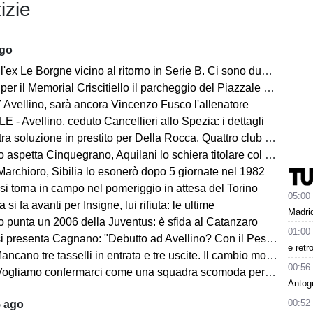
izie
ago
ex Le Borgne vicino al ritorno in Serie B. Ci sono due club sul francese
morial Criscitiello il parcheggio del Piazzale degli Irpini è occupato. I tifosi possono parcheggiare al Campo Genova
 Avellino, sarà ancora Vincenzo Fusco l'allenatore
 - Avellino, ceduto Cancellieri allo Spezia: i dettagli
ra soluzione in prestito per Della Rocca. Quattro club su Manzi
 aspetta Cinquegrano, Aquilani lo schiera titolare col Sassuolo
Marchioro, Sibilia lo esonerò dopo 5 giornate nel 1982
 si torna in campo nel pomeriggio in attesa del Torino
05:00
 si fa avanti per Insigne, lui rifiuta: le ultime
Madrid
o punta un 2006 della Juventus: è sfida al Catanzaro
01:00
Cagnano: "Debutto ad Avellino? Con il Pescara andò bene. Gol dell'ex? Ho rispetto per la piazza e i compagni, non esulterei"
e retr
sselli in entrata e tre uscite. Il cambio modulo? Una squadra camaleontica non dà punti di riferimento". Sull'esterno e il trequartista...
00:56
amo confermarci come una squadra scomoda per tutti. La concorrenza ben venga. Io mi sento bene"
Antog
00:52
5 ago