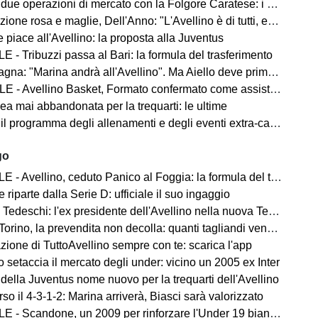
 due operazioni di mercato con la Folgore Caratese: i nomi
ne rosa e maglie, Dell'Anno: "L'Avellino è di tutti, ecco cosa faremo"
 piace all'Avellino: la proposta alla Juventus
 - Tribuzzi passa al Bari: la formula del trasferimento
na: "Marina andrà all'Avellino". Ma Aiello deve prima cedere
 - Avellino Basket, Formato confermato come assistant coach
ea mai abbandonata per la trequarti: le ultime
 il programma degli allenamenti e degli eventi extra-campo
go
- Avellino, ceduto Panico al Foggia: la formula del trasferimento
 riparte dalla Serie D: ufficiale il suo ingaggio
Tedeschi: l'ex presidente dell'Avellino nella nuova Ternana
orino, la prevendita non decolla: quanti tagliandi venduti
zione di TuttoAvellino sempre con te: scarica l'app
o setaccia il mercato degli under: vicino un 2005 ex Inter
della Juventus nome nuovo per la trequarti dell'Avellino
so il 4-3-1-2: Marina arriverà, Biasci sarà valorizzato
 - Scandone, un 2009 per rinforzare l'Under 19 biancoverde