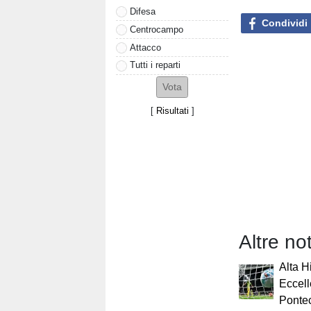
Difesa
Condividi
Centrocampo
Attacco
Tutti i reparti
[
Risultati
]
Altre no
Alta H
Eccell
Ponte