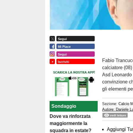
Segui
Mi Piace
Segui
Fabio Trancucc
Iscriviti
calciatore (08)
Asd Leonardo S
convinzione ch
gli elementi pe
Sezione:
Calcio M
Sondaggio
Autore: Daniele 
vedi letture
Dove va rinforzata
maggiormente la
Aggiungi Tut
squadra in estate?