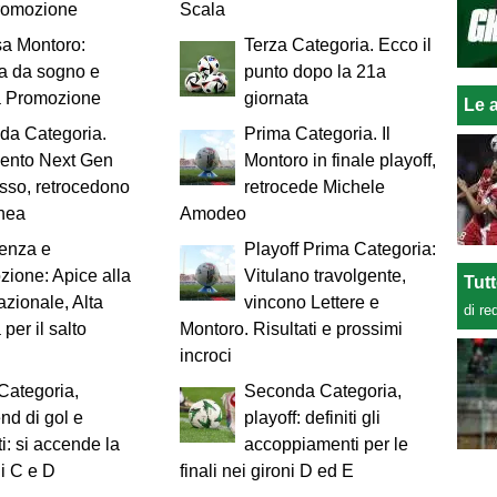
promozione
Scala
sa Montoro:
Terza Categoria. Ecco il
a da sogno e
punto dopo la 21a
a Promozione
giornata
Le a
da Categoria.
Prima Categoria. Il
ento Next Gen
Montoro in finale playoff,
sso, retrocedono
retrocede Michele
nea
Amodeo
lenza e
Playoff Prima Categoria:
ione: Apice alla
Vitulano travolgente,
Tut
azionale, Alta
vincono Lettere e
di re
 per il salto
Montoro. Risultati e prossimi
incroci
Categoria,
Seconda Categoria,
d di gol e
playoff: definiti gli
ti: si accende la
accoppiamenti per le
ni C e D
finali nei gironi D ed E