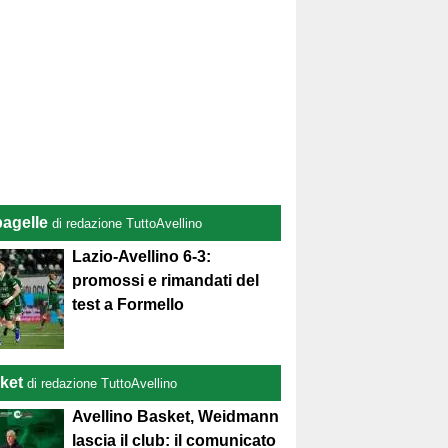
pagelle
di redazione TuttoAvellino
Lazio-Avellino 6-3:
promossi e rimandati del
test a Formello
ket
di redazione TuttoAvellino
Avellino Basket, Weidmann
lascia il club: il comunicato