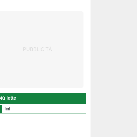
iù lette
Ieri