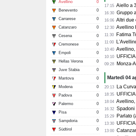
Avellino
0
Aiello a 360° sul 
17:15
Benevento
0
Gruppo al 
16:30
Carrarese
0
Altri due
16:06
Avellino 
Catanzaro
0
12:30
Fatima Trot
11:30
Cesena
0
L'Avellino
11:00
Cremonese
0
Avellino,
10:40
Empoli
0
UFFICIALE
10:10
Hellas Verona
0
Monza-Avel
09:28
Juve Stabia
0
Martedì 04 
Mantova
0
La Curva Su
Modena
0
20:13
UFFICIALE
18:35
Padova
0
Avellino, 
18:04
Palermo
0
Spadoni d
16:32
Pisa
0
Parlato (
15:29
Sampdoria
0
UFFICIAL
13:30
Südtirol
0
Catanzaro,
13:00