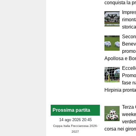
conquista la 
Impre
rimont
storic
Secon
Benev
promo
Apollosa e Bo
Eccel
Promoz
fase n
Hirpinia pronta
Terza 
Prossima partita
weeken
14 ago 2026 20:45
verdet
Coppa Italia Frecciarossa 2026-
corsa nei giro
2027