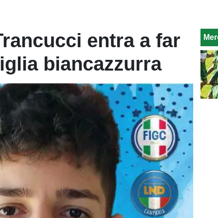
rancucci entra a far
Mer
iglia biancazzurra