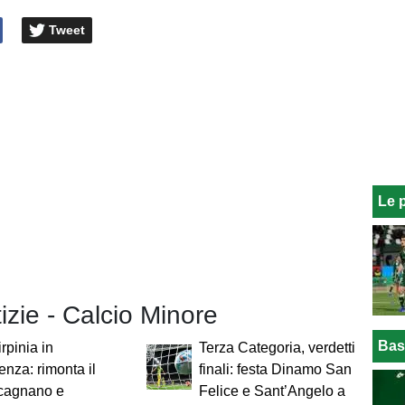
Tweet
Le 
tizie - Calcio Minore
Bas
irpinia in
Terza Categoria, verdetti
enza: rimonta il
finali: festa Dinamo San
cagnano e
Felice e Sant’Angelo a