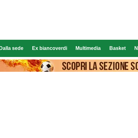
Dalla sede
Ex biancoverdi
Multimedia
Basket
N