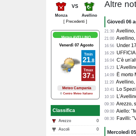
Altre not
VS
Monza
Avellino
Giovedì 06 
[ Precedenti ]
Avellino, l'
21:30
Meteo AVELLINO
Avellino, per il Me
21:00
Under 17
16:56
UFFICIALE
16:29
C'è un'alt
16:04
L'Avellino
15:23
È morto 
14:09
Avellino,
11:20
Lo Spezia
10:41
L'Avellin
10:10
Arezzo, si presenta 
09:30
Classifica
Aiello: "Mancano tre ta
09:00
Favilli: "Vogli
08:30
Arezzo
0
Ascoli
0
Mercoledì 0