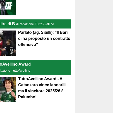
ltre di B
di redazione TuttoAvellino
Parlato (ag. Sibilli): "Il Bari
ci ha proposto un contratto
offensivo"
toAvellino Award
dazione TuttoAvellino
TuttoAvellino Award - A
Catanzaro vince Iannarilli
ma il vincitore 2025/26 è
Palumbo!