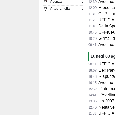
Avellino,
Vicenza
0
12:30
Presentazio
12:00
Virtus Entella
0
Gil Puche
11:45
UFFICIALE
11:25
Dalla Spag
11:10
UFFICIALE
10:45
Girma, id
10:20
Avellino,
09:41
Lunedì 03 a
UFFICIALE 
20:11
L'ex Pane
18:07
Rispunta 
16:46
Avellino-T
16:15
L'informa
15:52
L'Avellin
14:41
Un 2007 
13:05
Nesta ver
12:40
UFFICIALE
11:58