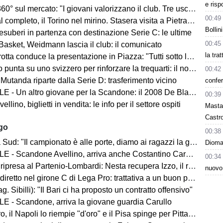
e risp
mercato: "I giovani valorizzano il club. Tre uscite ancora da fare". Sul modulo, la difesa, Licina e Marina...
00:49
completo, il Torino nel mirino. Stasera visita a Pietrastornina
Bollin
 esuberi in partenza con destinazione Serie C: le ultime
00:45
Basket, Weidmann lascia il club: il comunicato
la tra
ta conduce la presentazione in Piazza: "Tutti sotto lo stesso cielo"
 punta su uno svizzero per rinforzare la trequarti: il nome
00:42
 Mutanda riparte dalla Serie D: trasferimento vicino
confer
 - Un altro giovane per la Scandone: il 2008 De Blasio
00:39
lino, biglietti in vendita: le info per il settore ospiti
Masta
Castro
ago
00:38
d: "Il campionato è alle porte, diamo ai ragazzi la giusta carica"
Dioman
 - Scandone Avellino, arriva anche Costantino Carullo
00:34
ripresa al Partenio-Lombardi: Nesta recupera Izzo, il report
nuovo
iretto nel girone C di Lega Pro: trattativa a un buon punto
ag. Sibilli): "Il Bari ci ha proposto un contratto offensivo"
E - Scandone, arriva la giovane guardia Carullo
 il Napoli lo riempie "d'oro" e il Pisa spinge per Pittarello