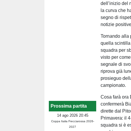
dell’inizio del
la curva che ha
segno di rispe
notizie positiv
Tornando alla p
quella scintill
squadra per sbl
visto per come
segnale di svo
riprova già lun
prosieguo dell
campionato.
Cosa farà ora 
confermerà Bia
Prossima partita
dirette dal Pit
14 ago 2026 20:45
Primavera: il 4
Coppa Italia Frecciarossa 2026-
squadra si è e
2027