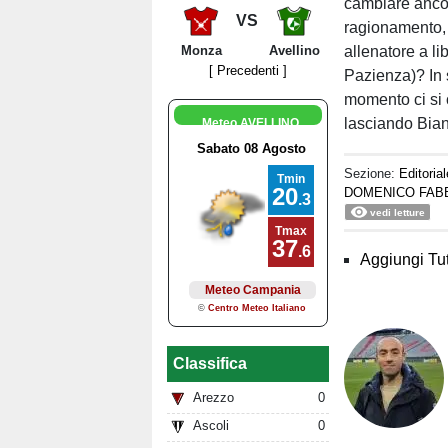
cambiare ancor
VS
ragionamento, 
allenatore a l
Monza
Avellino
[ Precedenti ]
Pazienza)? In 
momento ci si c
lasciando Bianc
Meteo AVELLINO
Sezione:
Editorial
DOMENICO FABB
vedi letture
Aggiungi Tut
Classifica
Arezzo
0
Ascoli
0