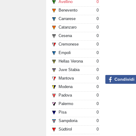
Avellino
0
Benevento
0
Carrarese
0
Catanzaro
0
Cesena
0
Cremonese
0
Empoli
0
Hellas Verona
0
Juve Stabia
0
Mantova
0
Condividi
Modena
0
Padova
0
Palermo
0
Pisa
0
Sampdoria
0
Südtirol
0