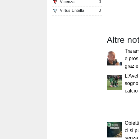
Vicenza
0
Virtus Entella
0
Altre not
Tra am
e pros
grazie
L'Avel
sogno.
calcio 
Obiett
ci si 
senza 