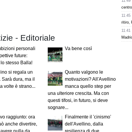
11:49
centro
11:45
ritiro
11:41
izie - Editoriale
Madrid
bizioni personali
Va bene così
pettive future:
 lo stesso Balla!
lino si regala un
Quanto valgono le
 Sarà dura, ma il
motivazioni? All'Avellino
a volte è strano...
manca quello step per
una ulteriore crescita. Ma con
questi tifosi, in futuro, si deve
sognare...
ivo raggiunto: ora
Finalmente il 'cinismo'
può anche divertire,
dell'Avellino, dalla
avere nulla da
resilienza di due