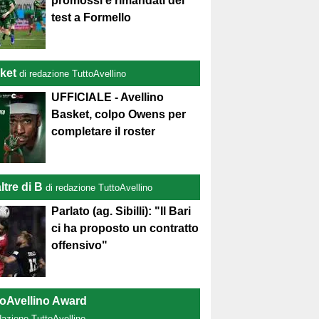
promossi e rimandati del
test a Formello
ket
di redazione TuttoAvellino
UFFICIALE - Avellino
Basket, colpo Owens per
completare il roster
ltre di B
di redazione TuttoAvellino
Parlato (ag. Sibilli): "Il Bari
ci ha proposto un contratto
offensivo"
toAvellino Award
dazione TuttoAvellino