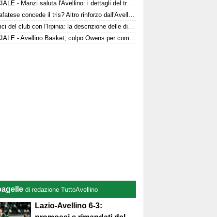
UFFICIALE - Manzi saluta l'Avellino: i dettagli del trasferimento
La Scafatese concede il tris? Altro rinforzo dall'Avellino
Le radici del club con l'Irpinia: la descrizione delle divise da gioco
UFFICIALE - Avellino Basket, colpo Owens per completare il roster
pagelle
di redazione TuttoAvellino
Lazio-Avellino 6-3: