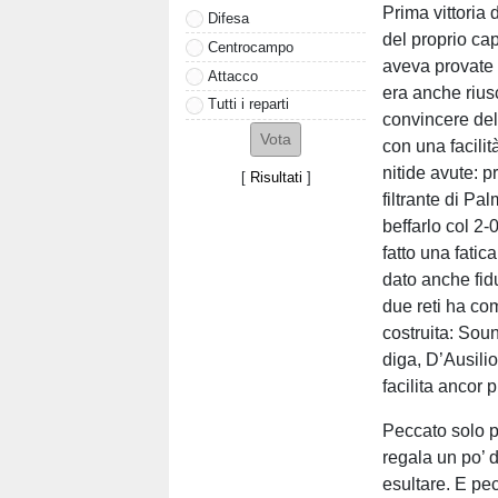
Prima vittoria 
Difesa
del proprio c
Centrocampo
aveva provate t
Attacco
era anche rius
Tutti i reparti
convincere del
con una facilit
nitide avute: p
[
Risultati
]
filtrante di Pa
beffarlo col 2-
fatto una fatic
dato anche fid
due reti ha com
costruita: So
diga, D’Ausilio
facilita ancor 
Peccato solo pe
regala un po’ d
esultare. E pec