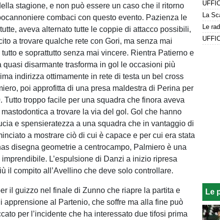
della stagione, e non può essere un caso che il ritorno
apocannoniere combaci con questo evento. Pazienza le
utte, aveva alternato tutte le coppie di attacco possibili,
cito a trovare qualche rete con Gori, ma senza mai
 tutto e soprattutto senza mai vincere. Rientra Patierno e
à quasi disarmante trasforma in gol le occasioni più
rima indirizza ottimamente in rete di testa un bel cross
lmiero, poi approfitta di una presa maldestra di Perina per
0. Tutto troppo facile per una squadra che finora aveva
a mastodontica a trovare la via del gol. Gol che hanno
ucia e spensieratezza a una squadra che in vantaggio di
inciato a mostrare ciò di cui è capace e per cui era stata
unas disegna geometrie a centrocampo, Palmiero è una
 imprendibile. L’espulsione di Danzi a inizio ripresa
più il compito all’Avellino che deve solo controllare.
r il guizzo nel finale di Zunno che riapre la partita e
Le 
i apprensione al Partenio, che soffre ma alla fine può
cato per l’incidente che ha interessato due tifosi prima