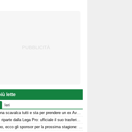
iù lette
Ieri
Il Verona scavalca tutti e sta per prendere un ex Avellino
Sgarbi riparte dalla Lega Pro: ufficiale il suo trasferimento
Avellino, ecco gli sponsor per la prossima stagione: le dichiarazioni