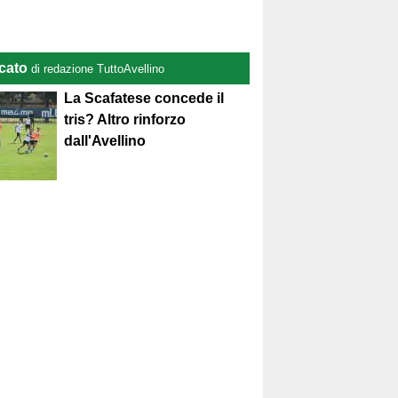
cato
di redazione TuttoAvellino
La Scafatese concede il
tris? Altro rinforzo
dall'Avellino