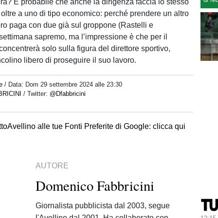
a? È probabile che anche la dirigenza faccia lo stesso
oltre a uno di tipo economico: perché prendere un altro
ibro paga con due già sul groppone (Rastelli e
settimana sapremo, ma l’impressione è che per il
oncentrerà solo sulla figura del direttore sportivo,
olino libero di proseguire il suo lavoro.
e
/ Data:
Dom 29 settembre 2024 alle 23:30
RICINI
/ Twitter:
@Dfabbricini
toAvellino alle tue Fonti Preferite di Google: clicca qui
AUTORE
Domenico Fabbricini
Giornalista pubblicista dal 2003, segue
l'Avellino dal 2001. Ha collaborato con