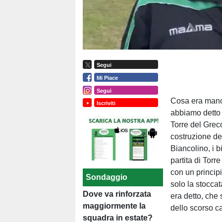
Segui
Mi Piace
Segui
Cosa era manca
Iscriviti
abbiamo detto 
Torre del Grec
costruzione de
Biancolino, i 
partita di Torr
con un princip
Sondaggio
solo la stocca
Dove va rinforzata
era detto, che 
maggiormente la
dello scorso ca
squadra in estate?