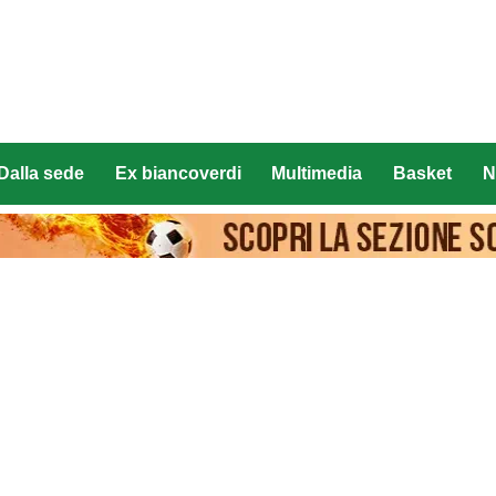
Dalla sede
Ex biancoverdi
Multimedia
Basket
N