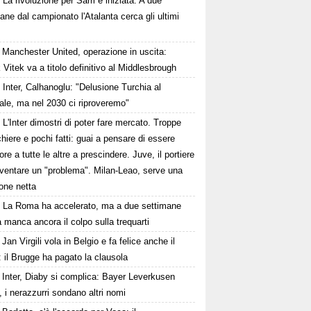
La rivoluzione per Sarri è iniziata. A due
ane dal campionato l'Atalanta cerca gli ultimi
Manchester United, operazione in uscita:
Vitek va a titolo definitivo al Middlesbrough
Inter, Calhanoglu: "Delusione Turchia al
ale, ma nel 2030 ci riproveremo"
L'Inter dimostri di poter fare mercato. Troppe
hiere e pochi fatti: guai a pensare di essere
ore a tutte le altre a prescindere. Juve, il portiere
iventare un "problema". Milan-Leao, serve una
one netta
La Roma ha accelerato, ma a due settimane
a manca ancora il colpo sulla trequarti
Jan Virgili vola in Belgio e fa felice anche il
 il Brugge ha pagato la clausola
Inter, Diaby si complica: Bayer Leverkusen
, i nerazzurri sondano altri nomi