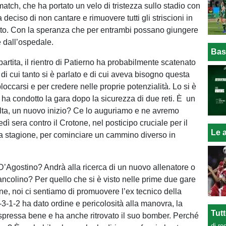
 match, che ha portato un velo di tristezza sullo stadio con
 deciso di non cantare e rimuovere tutti gli striscioni in
tto. Con la speranza che per entrambi possano giungere
e dall’ospedale.
Bas
artita, il rientro di Patierno ha probabilmente scatenato
a di cui tanto si è parlato e di cui aveva bisogno questa
occarsi e per credere nelle proprie potenzialità. Lo si è
 ha condotto la gara dopo la sicurezza di due reti. È un
lta, un nuovo inizio? Ce lo auguriamo e ne avremo
edì sera contro il Crotone, nel posticipo cruciale per il
Le a
a stagione, per cominciare un cammino diverso in
D’Agostino? Andrà alla ricerca di un nuovo allenatore o
ncolino? Per quello che si è visto nelle prime due gare
one, noi ci sentiamo di promuovere l’ex tecnico della
-3-1-2 ha dato ordine e pericolosità alla manovra, la
Tut
spressa bene e ha anche ritrovato il suo bomber. Perché
di re