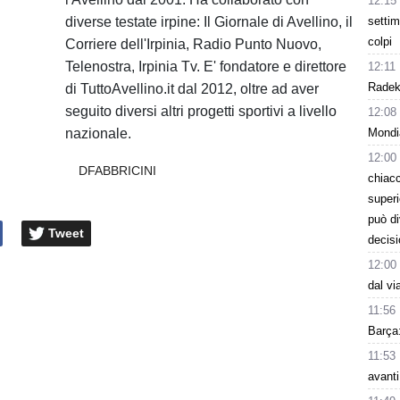
12:15
diverse testate irpine: Il Giornale di Avellino, il
settim
colpi
Corriere dell'Irpinia, Radio Punto Nuovo,
Telenostra, Irpinia Tv. E' fondatore e direttore
12:11
Radek 
di TuttoAvellino.it dal 2012, oltre ad aver
seguito diversi altri progetti sportivi a livello
12:08
nazionale.
Mondi
12:00
DFABBRICINI
chiacc
superi
può d
Tweet
decisi
12:00
dal vi
11:56
Barça:
11:53
avanti