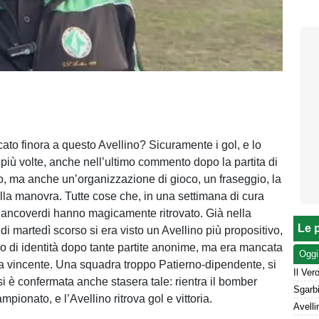
to finora a questo Avellino? Sicuramente i gol, e lo
più volte, anche nell’ultimo commento dopo la partita di
o, ma anche un’organizzazione di gioco, un fraseggio, la
lla manovra. Tutte cose che, in una settimana di cura
biancoverdi hanno magicamente ritrovato. Già nella
Le p
e di martedì scorso si era visto un Avellino più propositivo,
io di identità dopo tante partite anonime, ma era mancata
Oggi
ta vincente. Una squadra troppo Patierno-dipendente, si
si è confermata anche stasera tale: rientra il bomber
mpionato, e l’Avellino ritrova gol e vittoria.