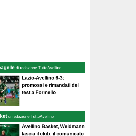
pagelle
di redazione TuttoAvellino
Lazio-Avellino 6-3:
promossi e rimandati del
test a Formello
ket
di redazione TuttoAvellino
Avellino Basket, Weidmann
lascia il club: il comunicato