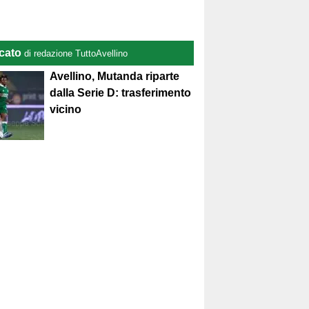
cato
di redazione TuttoAvellino
Avellino, Mutanda riparte
dalla Serie D: trasferimento
vicino