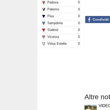
Padova
0
Palermo
0
Pisa
0
Condividi
Sampdoria
0
Südtirol
0
Vicenza
0
Virtus Entella
0
Altre no
VIDEO 