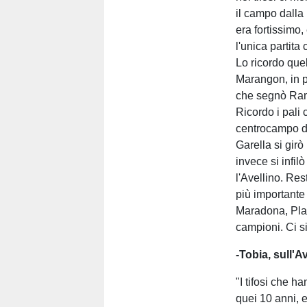
il campo dalla 
era fortissimo,
l'unica partita
Lo ricordo quel
Marangon, in p
che segnò Ramo
Ricordo i pali
centrocampo di
Garella si gir
invece si infil
l'Avellino. Rest
più importante 
Maradona, Plati
campioni. Ci si
-Tobia, sull'A
"I tifosi che 
quei 10 anni, e