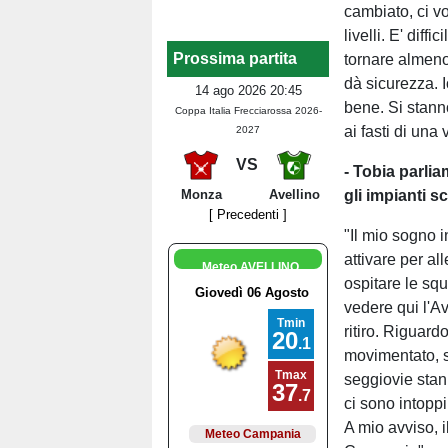
cambiato, ci vo
livelli. E' dif
Prossima partita
tornare almeno
dà sicurezza. 
14 ago 2026 20:45
bene. Si stann
Coppa Italia Frecciarossa 2026-
ai fasti di una
2027
VS
- Tobia parlia
gli impianti sc
Monza
Avellino
[ Precedenti ]
"Il mio sogno i
attivare per al
Meteo AVELLINO
ospitare le squ
vedere qui l'Av
ritiro. Riguard
movimentato, s
seggiovie stan
ci sono intoppi
A mio avviso, i