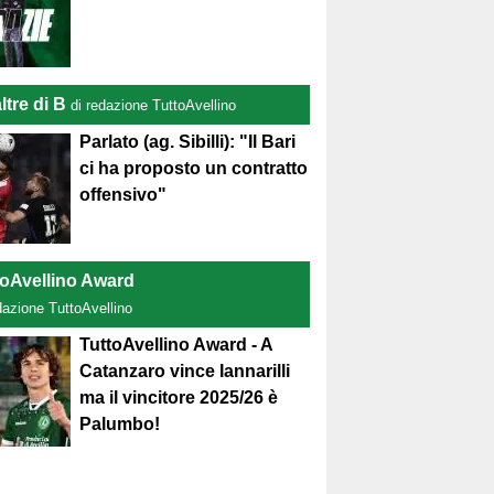
ltre di B
di redazione TuttoAvellino
Parlato (ag. Sibilli): "Il Bari
ci ha proposto un contratto
offensivo"
toAvellino Award
dazione TuttoAvellino
TuttoAvellino Award - A
Catanzaro vince Iannarilli
ma il vincitore 2025/26 è
Palumbo!