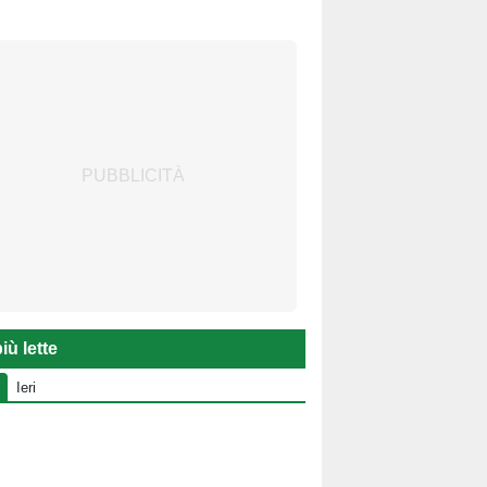
iù lette
Ieri