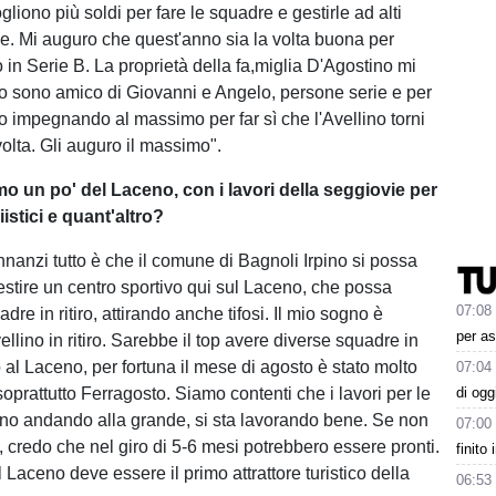
gliono più soldi per fare le squadre e gestirle ad alti
ficile. Mi auguro che quest'anno sia la volta buona per
 in Serie B. La proprietà della fa,miglia D'Agostino mi
Io sono amico di Giovanni e Angelo, persone serie e per
o impegnando al massimo per far sì che l'Avellino torni
 volta. Gli auguro il massimo".
mo un po' del Laceno, con i lavori della seggiovie per
iistici e quant'altro?
nnanzi tutto è che il comune di Bagnoli Irpino si possa
lestire un centro sportivo qui sul Laceno, che possa
07:08
adre in ritiro, attirando anche tifosi. Il mio sogno è
per as
ellino in ritiro. Sarebbe il top avere diverse squadre in
o al Laceno, per fortuna il mese di agosto è stato molto
07:04
oprattutto Ferragosto. Siamo contenti che i lavori per le
di ogg
no andando alla grande, si sta lavorando bene. Se non
07:00
, credo che nel giro di 5-6 mesi potrebbero essere pronti.
finito
l Laceno deve essere il primo attrattore turistico della
06:53