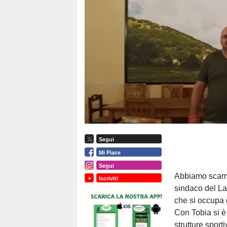
Segui
Mi Piace
Segui
Abbiamo scamb
Iscriviti
sindaco del La
che si occupa 
Con Tobia si è 
strutture sport