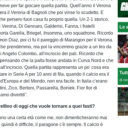
neve per far giocare quella partita. Quell'anno il Verona
 era il Verona di Bagnoli che poi vinse lo scudetto. E
 che persero fuori casa fu proprio quella. Un 2-1 storico.
 Verona, Di Gennaro, Galderisi, Fanna, i fratelli
Le a
orta Garella, Briegel. Insomma, uno squadrone. Ricordo
n Diaz, poi ci fu il pareggio di Marangon per il Verona.
 che prendemmo, ma poi la vincemmo grazie a un tiro da
 Angelo Colombo, all'incrocio dei pali. Ricordo che
ò pensando che la palla fosse andata in Curva Nord e che
ò all'incrocio. Quella partita rappresenta un po' cosa era
Tut
are in Serie A per 10 anni di fila, quando il calcio era il
di re
d'Europa e del Mondo, non era facile. In Italia c'erano
ni, Zico, Bertoni, Passarella, Boniek. Fior fior di
amo divertiti".
vellino di oggi che vuole tornare a quei fasti?
hanno una certa età come me, non dimenticheranno mai
 quindi è difficile, il paragone c'è sempre. Il calcio è