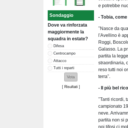
e potrebbe nuo
Sondaggio
- Tobia, come
Dove va rinforzata
"Nasce da qua
maggiormente la
l'Avellino è ap
squadra in estate?
Roggi, Boscol
Difesa
Galasso. La pri
Centrocampo
partita la legg
Attacco
straordinaria, 
Tutti i reparti
reso tutti noi 
terra".
[
Risultati
]
- Il più bel ri
"Tanti ricordi, 
campionato 198
neve. Arrivam
partita non si
noi tifosi ci 