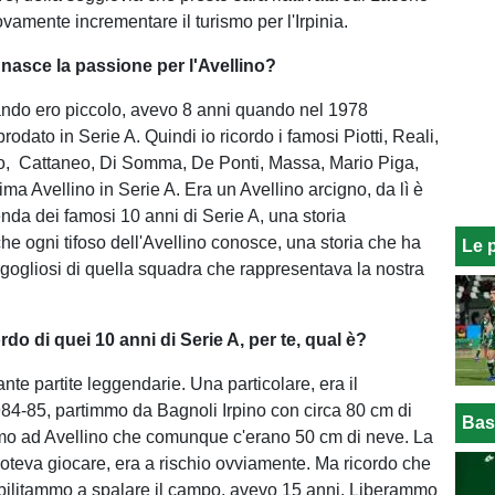
vamente incrementare il turismo per l'Irpinia.
 nasce la passione per l'Avellino?
ndo ero piccolo, avevo 8 anni quando nel 1978
prodato in Serie A. Quindi io ricordo i famosi Piotti, Reali,
o, Cattaneo, Di Somma, De Ponti, Massa, Mario Piga,
ma Avellino in Serie A. Era un Avellino arcigno, da lì è
enda dei famosi 10 anni di Serie A, una storia
che ogni tifoso dell'Avellino conosce, una storia che ha
Le 
orgogliosi di quella squadra che rappresentava la nostra
cordo di quei 10 anni di Serie A, per te, qual è?
tante partite leggendarie. Una particolare, era il
4-85, partimmo da Bagnoli Irpino con circa 80 cm di
Bas
mo ad Avellino che comunque c'erano 50 cm di neve. La
 poteva giocare, era a rischio ovviamente. Ma ricordo che
mobilitammo a spalare il campo, avevo 15 anni. Liberammo