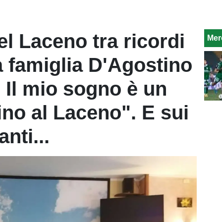
del Laceno tra ricordi
Mer
a famiglia D'Agostino
 Il mio sogno è un
lino al Laceno". E sui
anti...