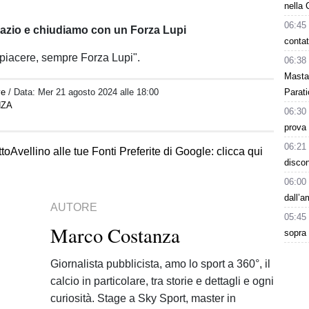
nella 
06:45
ngrazio e chiudiamo con un Forza Lupi
contat
piacere, sempre Forza Lupi".
06:38
Masta
ve
/ Data:
Mer 21 agosto 2024 alle 18:00
Parati
NZA
06:30
prova 
06:21
toAvellino alle tue Fonti Preferite di Google: clicca qui
discon
06:00
dall’
AUTORE
05:45
Marco Costanza
sopra 
Giornalista pubblicista, amo lo sport a 360°, il
calcio in particolare, tra storie e dettagli e ogni
curiosità. Stage a Sky Sport, master in