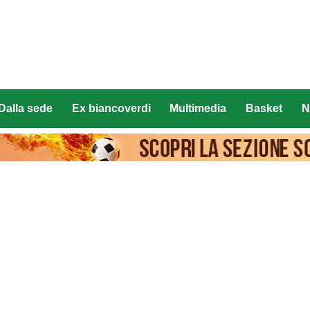
Dalla sede
Ex biancoverdi
Multimedia
Basket
N