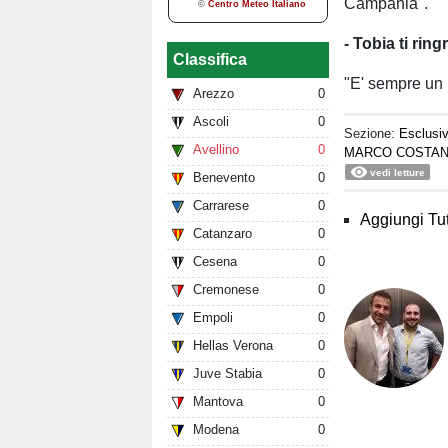
Campania".
- Tobia ti ri
Classifica
"E' sempre un 
Arezzo
0
Ascoli
0
Sezione:
Esclusi
Avellino
0
MARCO COSTA
vedi letture
Benevento
0
Carrarese
0
Aggiungi Tut
Catanzaro
0
Cesena
0
Cremonese
0
Empoli
0
Hellas Verona
0
Juve Stabia
0
Mantova
0
Modena
0