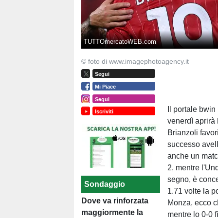
TUTTOmercatoWEB.com
© foto di www.imagephotoagency.it
Segui
Mi Piace
Segui
Il portale bwi
Iscriviti
venerdì aprirà 
Brianzoli favor
successo avell
anche un match 
2, mentre l'Un
segno, è conc
Sondaggio
1.71 volte la p
Dove va rinforzata
Monza, ecco che
maggiormente la
mentre lo 0-0 f