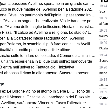
uanta passione Avellino, speriamo in un grande campionato"
19:44
co le nuove maglie dell'Avellino per la stagione 2026-2027
Scama
ne: "Avellino patrimonio dell'Irpinia, il passaporto irpino..."
19:39
 "Avevo un sogno, l'ho realizzato. Via le bandiere politiche..."
al fia
"Avremo delle maglie bellissime, Nesta entusiasta. Mercato? Ottimo, ma..."
19:33
Pizza: "Il calcio ad Avellino è religione. Lo stadio? Lo faremo..."
trauma
ri alla Scafatese: intesa raggiunta con l'Avellino
19:29
 Patierno, lo scambio si può fare: contatti tra Avellino e Catania
l'Atal
tualità un profilo per la trequarti: le ultime
19:24
iche sulle torri faro dello stadio: il Comune stanzia i fondi
Sospe
un'altra esperienza in B: due club sull'ex biancoverde
 entra nell'universo Fantacalcio: l'iniziativa
19:20
i abbassa il ritmo in allenamento. Stasera la presentazione in Piazza
mese.
19:14
ago
uffici
ex Le Borgne vicino al ritorno in Serie B. Ci sono due club sul francese
19:09
morial Criscitiello il parcheggio del Piazzale degli Irpini è occupato. I tifosi possono parcheggiare al Campo Genova
Como 
 Avellino, sarà ancora Vincenzo Fusco l'allenatore
19:06