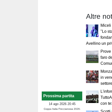
Altre no
Miceli
"Lo st
fondam
Avellino un pri
Prove 
faro de
Comune
Monza-
in vend
settore
L'info
Prossima partita
TuttoA
con te
14 ago 2026 20:45
Coppa Italia Frecciarossa 2026-
Scotti