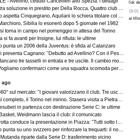
 - Avellino, ceduto Cancellieri allo Spezia: i dettagli
l'ok d
ra soluzione in prestito per Della Rocca. Quattro club su Manzi
19:01
 aspetta Cinquegrano, Aquilani lo schiera titolare col Sassuolo
ai tif
Marchioro, Sibilia lo esonerò dopo 5 giornate nel 1982
 si torna in campo nel pomeriggio in attesa del Torino
 si fa avanti per Insigne, lui rifiuta: le ultime
o punta un 2006 della Juventus: è sfida al Catanzaro
Cagnano: "Debutto ad Avellino? Con il Pescara andò bene. Gol dell'ex? Ho rispetto per la piazza e i compagni, non esulterei"
sselli in entrata e tre uscite. Il cambio modulo? Una squadra camaleontica non dà punti di riferimento". Sull'esterno e il trequartista...
amo confermarci come una squadra scomoda per tutti. La concorrenza ben venga. Io mi sento bene"
5 ago
mercato: "I giovani valorizzano il club. Tre uscite ancora da fare". Sul modulo, la difesa, Licina e Marina...
completo, il Torino nel mirino. Stasera visita a Pietrastornina
 esuberi in partenza con destinazione Serie C: le ultime
Basket, Weidmann lascia il club: il comunicato
ta conduce la presentazione in Piazza: "Tutti sotto lo stesso cielo"
 punta su uno svizzero per rinforzare la trequarti: il nome
 Mutanda riparte dalla Serie D: trasferimento vicino