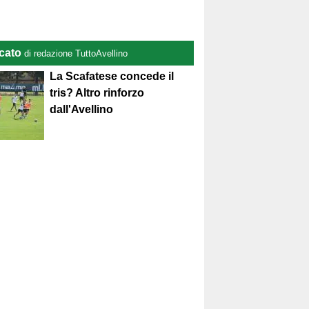
cato
di redazione TuttoAvellino
La Scafatese concede il
tris? Altro rinforzo
dall'Avellino