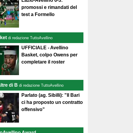
Lazio-Avellino 6-3:
promossi e rimandati del
test a Formello
ket
di redazione TuttoAvellino
UFFICIALE - Avellino
Basket, colpo Owens per
completare il roster
ltre di B
di redazione TuttoAvellino
Parlato (ag. Sibilli): "Il Bari
ci ha proposto un contratto
offensivo"
toAvellino Award