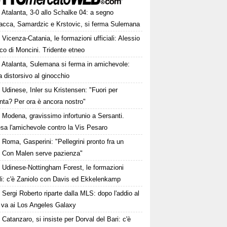
Atalanta, 3-0 allo Schalke 04: a segno
cca, Samardzic e Krstovic, si ferma Sulemana
Vicenza-Catania, le formazioni ufficiali: Alessio
nco di Moncini. Tridente etneo
Atalanta, Sulemana si ferma in amichevole:
 distorsivo al ginocchio
Udinese, Inler su Kristensen: "Fuori per
anta? Per ora è ancora nostro"
Modena, gravissimo infortunio a Sersanti.
sa l'amichevole contro la Vis Pesaro
Roma, Gasperini: "Pellegrini pronto fra un
 Con Malen serve pazienza"
Udinese-Nottingham Forest, le formazioni
ali: c'è Zaniolo con Davis ed Ekkelenkamp
Sergi Roberto riparte dalla MLS: dopo l'addio al
va ai Los Angeles Galaxy
Catanzaro, si insiste per Dorval del Bari: c'è