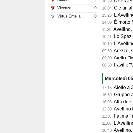
UFFICIALE
16:29
C'è un'alt
Vicenza
0
16:04
L'Avellino
15:23
Virtus Entella
0
È morto 
14:09
Avellino,
11:20
Lo Spezia
10:41
L'Avellin
10:10
Arezzo, si presenta 
09:30
Aiello: "Mancano tre ta
09:00
Favilli: "Vogli
08:30
Mercoledì 0
Aiello a 360° sul 
17:15
Gruppo al 
16:30
Altri due
16:06
Avellino 
12:30
Fatima Trot
11:30
L'Avellino
11:00
Avellino,
10:40