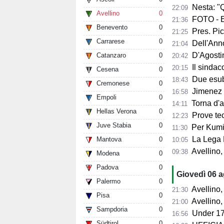
Nesta: "Q
22:09
Avellino
0
FOTO - Ec
21:36
Benevento
0
Pres. Pico
21:25
Carrarese
0
Dell'Anno:
21:04
D'Agostino: 
Catanzaro
0
20:42
Il sindaco 
20:15
Cesena
0
Due esube
18:43
Cremonese
0
Jimenez per
16:58
Empoli
0
Torna d'at
14:11
Hellas Verona
0
Prove tecn
12:23
Juve Stabia
0
Per Kumi 
11:30
La Lega B
Mantova
0
10:05
Avellino, s
09:38
Modena
0
Padova
0
Giovedì 06 
Palermo
0
Avellino, l'
21:30
Pisa
0
Avellino, per il Me
21:00
Sampdoria
0
Under 17
16:56
Südtirol
0