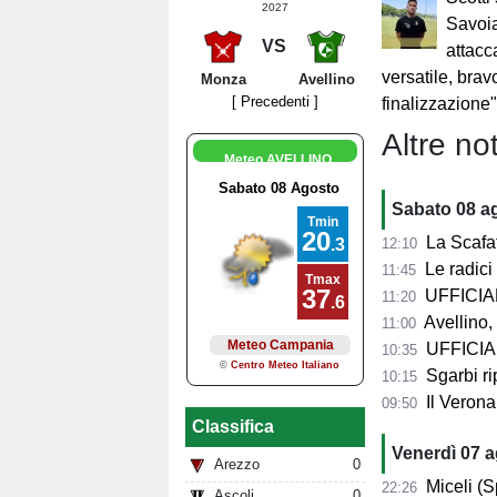
2027
Savoi
VS
attacc
versatile, brav
Monza
Avellino
[ Precedenti ]
finalizzazione
Altre not
Meteo AVELLINO
Sabato 08 a
La Scafat
12:10
Le radici 
11:45
UFFICIALE
11:20
Avellino, 
11:00
UFFICIALE
10:35
Sgarbi ri
10:15
Il Verona
09:50
Classifica
Venerdì 07 
Arezzo
0
Miceli (Spo
22:26
Ascoli
0