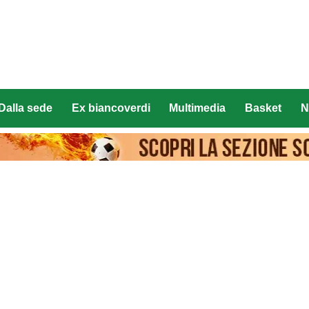
Dalla sede
Ex biancoverdi
Multimedia
Basket
N