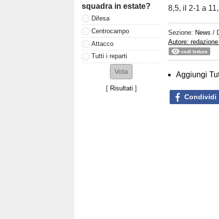
squadra in estate?
8,5, il 2-1 a 11
Difesa
Centrocampo
Sezione:
News
/ 
Autore: redazione
Attacco
vedi letture
Tutti i reparti
Aggiungi Tut
[
Risultati
]
Condividi