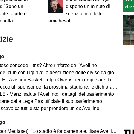
a: "Sono un
dispone un minuto di
di re
ante rapido e
silenzio in tutte le
o nella
amichevoli
"
izie
go
ese concede il tris? Altro rinforzo dall'Avellino
del club con l'Irpinia: la descrizione delle divise da gioco
 - Avellino Basket, colpo Owens per completare il roster
ecco gli sponsor per la prossima stagione: le dichiarazioni
 - Manzi saluta l'Avellino: i dettagli del trasferimento
parte dalla Lega Pro: ufficiale il suo trasferimento
 scavalca tutti e sta per prendere un ex Avellino
ago
rtMediaset): "Lo stadio è fondamentale, tifare Avellino un privilegio"