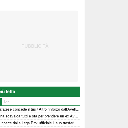
iù lette
Ieri
La Scafatese concede il tris? Altro rinforzo dall'Avellino
Il Verona scavalca tutti e sta per prendere un ex Avellino
Sgarbi riparte dalla Lega Pro: ufficiale il suo trasferimento