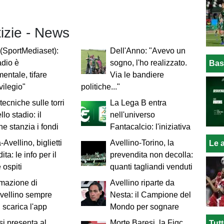
tizie - News
 (SportMediaset):
Dell'Anno: "Avevo un
adio è
sogno, l'ho realizzato.
Bas
entale, tifare
Via le bandiere
vilegio"
politiche..."
tecniche sulle torri
La Lega B entra
llo stadio: il
nell'universo
 stanzia i fondi
Fantacalcio: l'iniziativa
Avellino, biglietti
Avellino-Torino, la
Le a
ita: le info per il
prevendita non decolla:
 ospiti
quanti tagliandi venduti
rmazione di
Avellino riparte da
vellino sempre
Nesta: il Campione del
: scarica l'app
Mondo per sognare
 si presenta al
Morte Baresi, la Figc
Tut