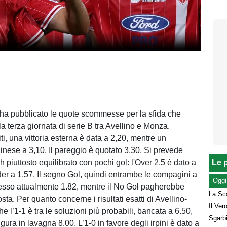
n ha pubblicato le quote scommesse per la sfida che
la terza giornata di serie B tra Avellino e Monza.
iti, una vittoria esterna è data a 2,20, mentre un
inese a 3,10. Il pareggio è quotato 3,30. Si prevede
piuttosto equilibrato con pochi gol: l'Over 2,5 è dato a
Le p
der a 1,57. Il segno Gol, quindi entrambe le compagini a
Oggi
esso attualmente 1.82, mentre il No Gol pagherebbe
osta. Per quanto concerne i risultati esatti di Avellino-
 l’1-1 è tra le soluzioni più probabili, bancata a 6.50,
igura in lavagna 8.00. L’1-0 in favore degli irpini è dato a