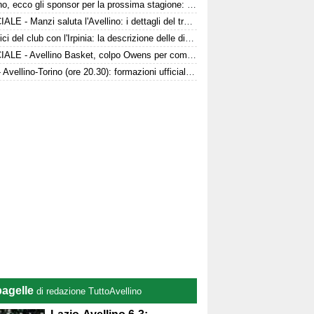
Avellino, ecco gli sponsor per la prossima stagione: le dichiarazioni
UFFICIALE - Manzi saluta l'Avellino: i dettagli del trasferimento
Le radici del club con l'Irpinia: la descrizione delle divise da gioco
UFFICIALE - Avellino Basket, colpo Owens per completare il roster
LIVE - Avellino-Torino (ore 20.30): formazioni ufficiali, le scelte di Nesta
pagelle
di redazione TuttoAvellino