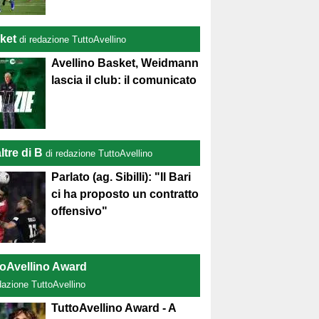
ket
di redazione TuttoAvellino
Avellino Basket, Weidmann
lascia il club: il comunicato
ltre di B
di redazione TuttoAvellino
Parlato (ag. Sibilli): "Il Bari
ci ha proposto un contratto
offensivo"
toAvellino Award
dazione TuttoAvellino
TuttoAvellino Award - A