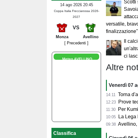
Scotti
14 ago 2026 20:45
Savoi
Coppa Italia Frecciarossa 2026-
attacc
2027
versatile, brav
VS
finalizzazione
Monza
Avellino
Il calc
[ Precedenti ]
un'alt
ci las
Meteo AVELLINO
Altre not
Venerdì 07 
Torna d'at
14:11
Prove tecn
12:23
Per Kumi 
11:30
La Lega B
10:05
Avellino, s
09:38
Classifica