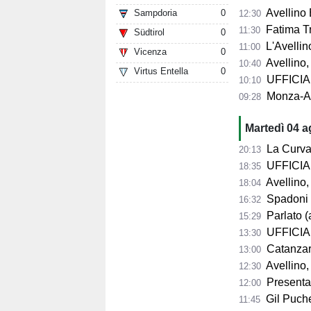
Avellino 
Sampdoria
0
12:30
Fatima Trot
11:30
Südtirol
0
L'Avellino
11:00
Vicenza
0
Avellino,
10:40
Virtus Entella
0
UFFICIALE
10:10
Monza-Avel
09:28
Martedì 04 
La Curva Su
20:13
UFFICIALE
18:35
Avellino, 
18:04
Spadoni d
16:32
Parlato (
15:29
UFFICIAL
13:30
Catanzaro,
13:00
Avellino,
12:30
Presentazio
12:00
Gil Puche
11:45