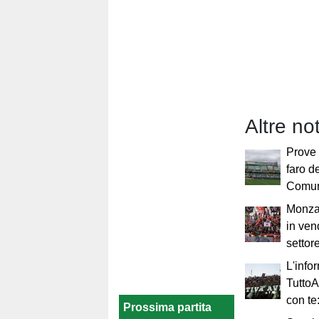
Altre no
Prove 
faro de
Comune
Monza-
in vend
settore
L'info
TuttoA
con te
Prossima partita