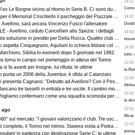
ago
14:12
Como 
ex Le Borgne vicino al ritorno in Serie B. Ci sono due club sul francese
morial Criscitiello il parcheggio del Piazzale degli Irpini è occupato. I tifosi possono parcheggiare al Campo Genova
14:07
Durat
 Avellino, sarà ancora Vincenzo Fusco l'allenatore
 - Avellino, ceduto Cancellieri allo Spezia: i dettagli
14:02
ra soluzione in prestito per Della Rocca. Quattro club su Manzi
tesse
 aspetta Cinquegrano, Aquilani lo schiera titolare col Sassuolo
14:00
Marchioro, Sibilia lo esonerò dopo 5 giornate nel 1982
tutto
 si torna in campo nel pomeriggio in attesa del Torino
13:55
 si fa avanti per Insigne, lui rifiuta: le ultime
la Rom
o punta un 2006 della Juventus: è sfida al Catanzaro
13:54
Cagnano: "Debutto ad Avellino? Con il Pescara andò bene. Gol dell'ex? Ho rispetto per la piazza e i compagni, non esulterei"
Akliou
sselli in entrata e tre uscite. Il cambio modulo? Una squadra camaleontica non dà punti di riferimento". Sull'esterno e il trequartista...
13:52
amo confermarci come una squadra scomoda per tutti. La concorrenza ben venga. Io mi sento bene"
le dim
13:51
5 ago
Micai 
mercato: "I giovani valorizzano il club. Tre uscite ancora da fare". Sul modulo, la difesa, Licina e Marina...
13:47
completo, il Torino nel mirino. Stasera visita a Pietrastornina
possa
 esuberi in partenza con destinazione Serie C: le ultime