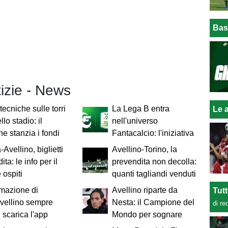
Bas
tizie - News
tecniche sulle torri
La Lega B entra
Le a
llo stadio: il
nell'universo
 stanzia i fondi
Fantacalcio: l'iniziativa
Avellino, biglietti
Avellino-Torino, la
ita: le info per il
prevendita non decolla:
 ospiti
quanti tagliandi venduti
rmazione di
Avellino riparte da
Tut
vellino sempre
Nesta: il Campione del
di re
: scarica l'app
Mondo per sognare