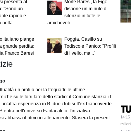
 si presenta al
Morte Baresi, la Figc
a: "Sono un
dispone un minuto di
ante rapido e
silenzio in tutte le
o nella
amichevoli
"
io italiano piange
Foggia, Casillo su
ra grande perdita:
Todisco e Panico: "Profili
cia Franco Baresi
di livello, ma..."
izie
ago
tualità un profilo per la trequarti: le ultime
iche sulle torri faro dello stadio: il Comune stanzia i fondi
un'altra esperienza in B: due club sull'ex biancoverde
 entra nell'universo Fantacalcio: l'iniziativa
14:15
i abbassa il ritmo in allenamento. Stasera la presentazione in Piazza
milion