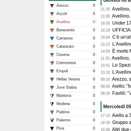
Giovedì 06 
Arezzo
0
Avellino, l'
21:30
Ascoli
0
Avellino, per il Me
21:00
Avellino
0
Under 17
16:56
UFFICIALE
Benevento
0
16:29
C'è un'alt
16:04
Carrarese
0
L'Avellino
15:23
Catanzaro
0
È morto 
14:09
Cesena
0
Avellino,
11:20
Cremonese
0
Lo Spezia
10:41
Empoli
0
L'Avellin
10:10
Arezzo, si presenta 
Hellas Verona
0
09:30
Aiello: "Mancano tre ta
09:00
Juve Stabia
0
Favilli: "Vogli
08:30
Mantova
0
Modena
0
Mercoledì 0
Padova
0
Aiello a 360° sul 
17:15
Palermo
0
Gruppo al 
16:30
Pisa
0
Altri due
16:06