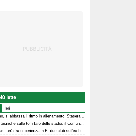
iù lette
Ieri
Avellino, si abbassa il ritmo in allenamento. Stasera la presentazione in Piazza
Prove tecniche sulle torri faro dello stadio: il Comune stanzia i fondi
Per Kumi un'altra esperienza in B: due club sull'ex biancoverde