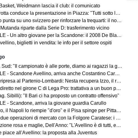
Basket, Weidmann lascia il club: il comunicato
ta conduce la presentazione in Piazza: "Tutti sotto lo stesso cielo"
 punta su uno svizzero per rinforzare la trequarti: il nome
 Mutanda riparte dalla Serie D: trasferimento vicino
 - Un altro giovane per la Scandone: il 2008 De Blasio
lino, biglietti in vendita: le info per il settore ospiti
ago
d: "Il campionato è alle porte, diamo ai ragazzi la giusta carica"
 - Scandone Avellino, arriva anche Costantino Carullo
ripresa al Partenio-Lombardi: Nesta recupera Izzo, il report
iretto nel girone C di Lega Pro: trattativa a un buon punto
ag. Sibilli): "Il Bari ci ha proposto un contratto offensivo"
E - Scandone, arriva la giovane guardia Carullo
 il Napoli lo riempie "d'oro" e il Pisa spinge per Pittarello
 due operazioni di mercato con la Folgore Caratese: i nomi
ne rosa e maglie, Dell'Anno: "L'Avellino è di tutti, ecco cosa faremo"
 piace all'Avellino: la proposta alla Juventus