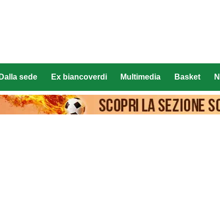
Dalla sede
Ex biancoverdi
Multimedia
Basket
N