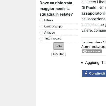
al Libero Liber
Dove va rinforzata
Di Paolo
. Nei
maggiormente la
assaporato il
squadra in estate?
nell'accezione
Difesa
ultime cinque g
Centrocampo
valere, comunq
Attacco
Tutti i reparti
Sezione:
News
/ 
Autore: redazione
vedi letture
[
Risultati
]
Aggiungi Tut
Condividi