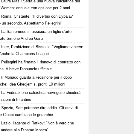
Laura Mas I Serra è una nuova calciatrice del
Women: annuale con opzione per 2 anni
Roma, Cristante: "Il diverbio con Dybala?
o un secondo. Aspettiamo Pellegrini"
La Sanremese si assicura un figlio d'arte:
rato Simone Andrea Ganz
Inter, l'ambizione di Bisseck: "Vogliamo vincere
. Anche la Champions League"
Pellegrini ha firmato il rinnovo di contratto con
a. A breve l'annuncio ufficiale
Il Monaco guarda a Frosinone per il dopo
che: idea Ghedjemis, pronti 10 milioni
La Federazione calcistica norvegese chiederà
issioni di Infantino
Spezia, Sarr potrebbe dire addio. Gli arrivi di
e Ciocci cambiano le gerarchie
Lazio, l'agente di Ratkov: "Non è vero che
 andare alla Dinamo Mosca"