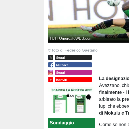
TUTTOmercatoWEB.com
© foto di Federico Gaetano
Segui
Mi Piace
Segui
La designazio
Iscriviti
Avezzano, chia
finalmente - i
arbitrato la
pre
lupi che ebbero
di Mokulu e Tr
Sondaggio
Come se non bas