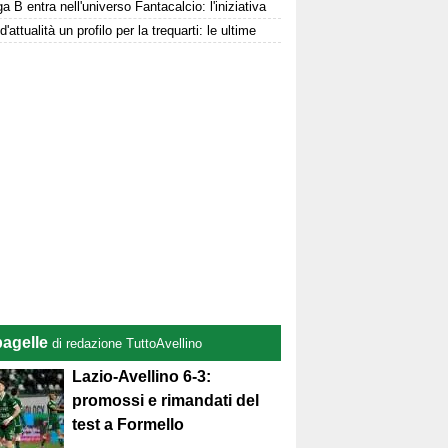
a B entra nell'universo Fantacalcio: l'iniziativa
d'attualità un profilo per la trequarti: le ultime
pagelle
di redazione TuttoAvellino
Lazio-Avellino 6-3:
promossi e rimandati del
test a Formello