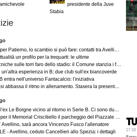
 amichevole
presidente della Juve
Stabia
izie
ago
 Patierno, lo scambio si può fare: contatti tra Avellino e Catania
tualità un profilo per la trequarti: le ultime
iche sulle torri faro dello stadio: il Comune stanzia i fondi
un'altra esperienza in B: due club sull'ex biancoverde
 entra nell'universo Fantacalcio: l'iniziativa
i abbassa il ritmo in allenamento. Stasera la presentazione in Piazza
ago
ex Le Borgne vicino al ritorno in Serie B. Ci sono due club sul francese
morial Criscitiello il parcheggio del Piazzale degli Irpini è occupato. I tifosi possono parcheggiare al Campo Genova
 Avellino, sarà ancora Vincenzo Fusco l'allenatore
17:10
 - Avellino, ceduto Cancellieri allo Spezia: i dettagli
Sassuo