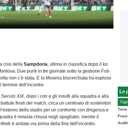
a crisi della
Sampdoria
, ultima in classifica dopo il ko
Mantova. Due punti in tre giornate sotto la gestione Foti-
olta non c'è stata. E la tifoseria blucerchiata ha esploso
l termine dell'incontro.
Le p
l Secolo XIX
, dopo i cori e gli insulti alla squadra e alla
Oggi
 battute finali del match, circa un centinaio di sostenitori
Torna 
ll'esterno dello stadio per un confronto con dirigenza e
quadra è rimasta chiusa negli spogliatoi, mentre il
redi è andato via prima della fine dell'incontro.