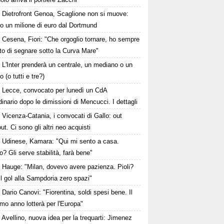
Dietrofront Genoa, Scaglione non si muove:
ato un milione di euro dal Dortmund
Cesena, Fiori: "Che orgoglio tornare, ho sempre
to di segnare sotto la Curva Mare"
L'Inter prenderà un centrale, un mediano o un
o (o tutti e tre?)
Lecce, convocato per lunedì un CdA
dinario dopo le dimissioni di Mencucci. I dettagli
Vicenza-Catania, i convocati di Gallo: out
ut. Ci sono gli altri neo acquisti
Udinese, Kamara: "Qui mi sento a casa.
o? Gli serve stabilità, farà bene"
Hauge: "Milan, dovevo avere pazienza. Pioli?
l gol alla Sampdoria zero spazi"
Dario Canovi: "Fiorentina, soldi spesi bene. Il
mo anno lotterà per l'Europa"
Avellino, nuova idea per la trequarti: Jimenez