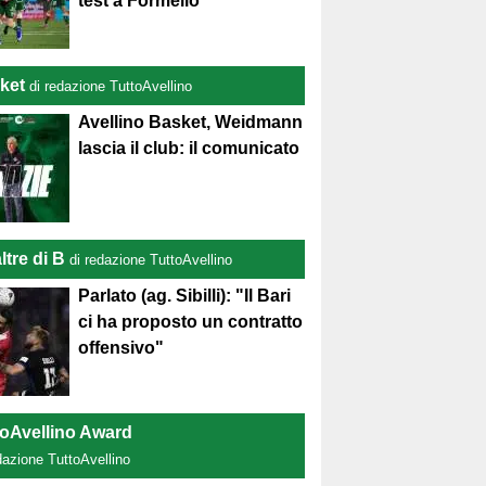
test a Formello
ket
di redazione TuttoAvellino
Avellino Basket, Weidmann
lascia il club: il comunicato
ltre di B
di redazione TuttoAvellino
Parlato (ag. Sibilli): "Il Bari
ci ha proposto un contratto
offensivo"
toAvellino Award
dazione TuttoAvellino