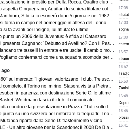
ra soluzione in prestito per Della Rocca. Quattro club su Manzi
17:08
 aspetta Cinquegrano, Aquilani lo schiera titolare col Sassuolo
rifiut
Marchioro, Sibilia lo esonerò dopo 5 giornate nel 1982
 si torna in campo nel pomeriggio in attesa del Torino
17:03
sogna
 si fa avanti per Insigne, lui rifiuta: le ultime
o punta un 2006 della Juventus: è sfida al Catanzaro
17:00
Cagnano: "Debutto ad Avellino? Con il Pescara andò bene. Gol dell'ex? Ho rispetto per la piazza e i compagni, non esulterei"
estern
sselli in entrata e tre uscite. Il cambio modulo? Una squadra camaleontica non dà punti di riferimento". Sull'esterno e il trequartista...
16:57
amo confermarci come una squadra scomoda per tutti. La concorrenza ben venga. Io mi sento bene"
straor
16:52
5 ago
Tsadjo
mercato: "I giovani valorizzano il club. Tre uscite ancora da fare". Sul modulo, la difesa, Licina e Marina...
16:50
completo, il Torino nel mirino. Stasera visita a Pietrastornina
Zaniol
 esuberi in partenza con destinazione Serie C: le ultime
16:48
Basket, Weidmann lascia il club: il comunicato
Dopo i
ta conduce la presentazione in Piazza: "Tutti sotto lo stesso cielo"
16:45
 punta su uno svizzero per rinforzare la trequarti: il nome
prossi
 Mutanda riparte dalla Serie D: trasferimento vicino
16:41
 - Un altro giovane per la Scandone: il 2008 De Blasio