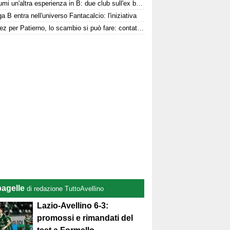
Per Kumi un'altra esperienza in B: due club sull'ex biancoverde
a B entra nell'universo Fantacalcio: l'iniziativa
Jimenez per Patierno, lo scambio si può fare: contatti tra Avellino e Catania
pagelle
di redazione TuttoAvellino
Lazio-Avellino 6-3:
promossi e rimandati del