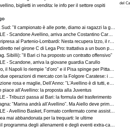
del C
lino, biglietti in vendita: le info per il settore ospiti
ago
d: "Il campionato è alle porte, diamo ai ragazzi la giusta carica"
 - Scandone Avellino, arriva anche Costantino Carullo
ripresa al Partenio-Lombardi: Nesta recupera Izzo, il report
iretto nel girone C di Lega Pro: trattativa a un buon punto
ag. Sibilli): "Il Bari ci ha proposto un contratto offensivo"
E - Scandone, arriva la giovane guardia Carullo
 il Napoli lo riempie "d'oro" e il Pisa spinge per Pittarello
 due operazioni di mercato con la Folgore Caratese: i nomi
ne rosa e maglie, Dell'Anno: "L'Avellino è di tutti, ecco cosa faremo"
 piace all'Avellino: la proposta alla Juventus
 - Tribuzzi passa al Bari: la formula del trasferimento
na: "Marina andrà all'Avellino". Ma Aiello deve prima cedere
 - Avellino Basket, Formato confermato come assistant coach
ea mai abbandonata per la trequarti: le ultime
 il programma degli allenamenti e degli eventi extra-campo