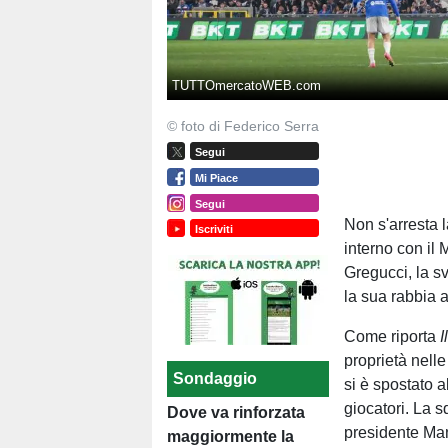
TUTTOmercatoWEB.com
© foto di Federico Serra
Segui
Mi Piace
Segui
Non s'arresta l
Iscriviti
interno con il 
Gregucci, la sv
la sua rabbia a
Come riporta
I
proprietà nelle
Sondaggio
si è spostato a
giocatori. La s
Dove va rinforzata
presidente Manf
maggiormente la