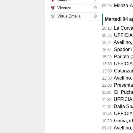
Monza-Avel
09:28
Vicenza
0
Virtus Entella
0
Martedì 04 
La Curva Su
20:13
UFFICIALE
18:35
Avellino, 
18:04
Spadoni d
16:32
Parlato (
15:29
UFFICIAL
13:30
Catanzaro,
13:00
Avellino,
12:30
Presentazio
12:00
Gil Puche
11:45
UFFICIALE
11:25
Dalla Spag
11:10
UFFICIALE
10:45
Girma, id
10:20
Avellino,
09:41