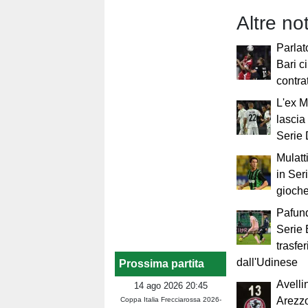
Altre not
Parlato
Bari c
contra
L'ex 
lascia 
Serie
Mulatt
in Ser
gioch
Pafund
Serie B
trasfe
dall'Udinese
Prossima partita
Avelli
14 ago 2026 20:45
Arezzo
Coppa Italia Frecciarossa 2026-