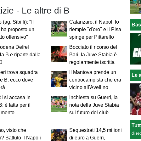
izie - Le altre di B
 (ag. Sibilli): "Il
Catanzaro, il Napoli lo
Bas
i ha proposto un
riempie "d'oro" e il Pisa
tto offensivo"
spinge per Pittarello
Modena Defrel
Bocciato il ricorso del
la B e riparte dalla
Bari: la Juve Stabia è
 D
regolarmente iscritta
ieri trova squadra
Il Mantova prende un
Le a
ie B: ecco dove
centrocampista che era
erà
vicino all'Avellino
i si accasa in
Inchiesta su Guerri, la
: è fatta per il
nota della Juve Stabia
rimento
sul futuro del club
Tut
no, visto che
Sequestrati 14,5 milioni
di re
? Battuto il Napoli
di euro a Guerri,