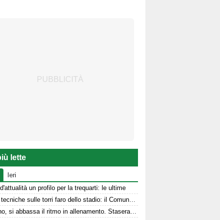
iù lette
Ieri
d'attualità un profilo per la trequarti: le ultime
Prove tecniche sulle torri faro dello stadio: il Comune stanzia i fondi
Avellino, si abbassa il ritmo in allenamento. Stasera la presentazione in Piazza