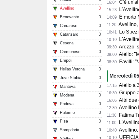
C'è un'alt
16:04
Avellino
0
L'Avellino
15:23
È morto 
Benevento
0
14:09
Avellino,
11:20
Carrarese
0
Lo Spezia
10:41
Catanzaro
0
L'Avellin
10:10
Cesena
0
Arezzo, si presenta 
09:30
Cremonese
0
Aiello: "Mancano tre ta
09:00
Empoli
0
Favilli: "Vogli
08:30
Hellas Verona
0
Mercoledì 0
Juve Stabia
0
Aiello a 360° sul 
17:15
Mantova
0
Gruppo al 
16:30
Modena
0
Altri due
16:06
Padova
0
Avellino 
12:30
Palermo
0
Fatima Trot
11:30
Pisa
0
L'Avellino
11:00
Avellino,
Sampdoria
0
10:40
UFFICIALE
10:10
Südtirol
0