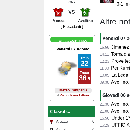
2027
3-1 in
VS
Altre not
Monza
Avellino
[ Precedenti ]
Venerdì 07 
Meteo AVELLINO
Jimenez per
16:58
Torna d'at
14:11
Prove tecn
12:23
Per Kumi 
11:30
La Lega B
10:05
Avellino, s
09:38
Giovedì 06 
Avellino, l'
21:30
Avellino, per il Me
21:00
Classifica
Under 17
16:56
Arezzo
0
UFFICIALE
16:29
Ascoli
0