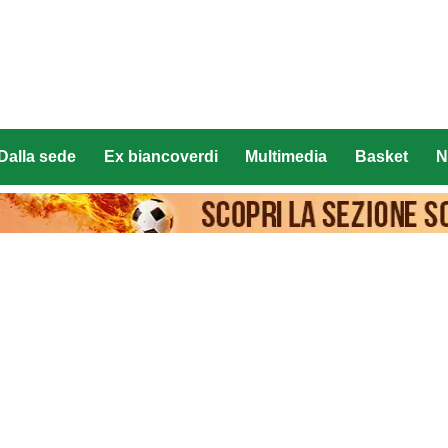
Dalla sede
Ex biancoverdi
Multimedia
Basket
N